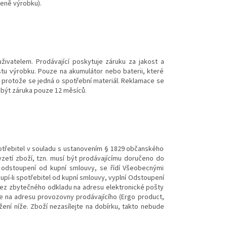
eně výrobku).
ivatelem. Prodávající poskytuje záruku za jakost a
tu výrobku. Pouze na akumulátor nebo baterii, které
, protože se jedná o spotřební materiál. Reklamace se
e být záruka pouze 12 měsíců.
spotřebitel v souladu s ustanovením § 1829 občanského
vzetí zboží, tzn. musí být prodávajícímu doručeno do
 k odstoupení od kupní smlouvy, se řídí Všeobecnými
í-li spotřebitel od kupní smlouvy, vyplní Odstoupení
bez zbytečného odkladu na adresu elektronické pošty
le na adresu provozovny prodávajícího (Ergo product,
ení níže. Zboží nezasílejte na dobírku, takto nebude