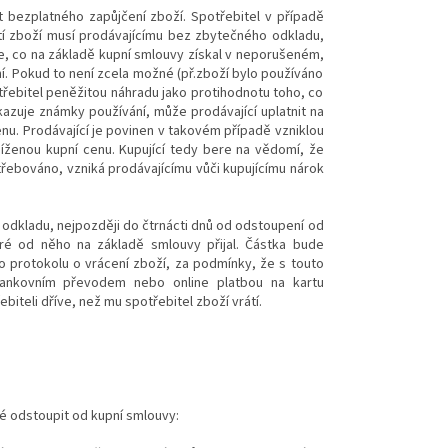
bezplatného zapůjčení zboží. Spotřebitel v případě
tí zboží musí prodávajícímu bez zbytečného odkladu,
še, co na základě kupní smlouvy získal v neporušeném,
. Pokud to není zcela možné (př.zboží bylo používáno
řebitel peněžitou náhradu jako protihodnotu toho, co
azuje známky používání, může prodávající uplatnit na
nu. Prodávající je povinen v takovém případě vzniklou
níženou kupní cenu. Kupující tedy bere na vědomí, že
ebováno, vzniká prodávajícímu vůči kupujícímu nárok
 odkladu, nejpozději do čtrnácti dnů od odstoupení od
ré od něho na základě smlouvy přijal. Částka bude
o protokolu o vrácení zboží, za podmínky, že s touto
bankovním převodem nebo online platbou na kartu
biteli dříve, než mu spotřebitel zboží vrátí.
né odstoupit od kupní smlouvy: