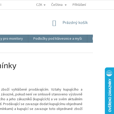
CZK
Čeština
REKLAMACE
BLOG
VIDEO
MOJE OBJEDNÁVKA
Přihlášení
OBCHOD
NÁKUPNÍ
Prázdný košík
KOŠÍK
ky pro monitory
Podložky pod klávesnice a myši
Ergonomické p
ínky
boží vyhlášené prodávajícím. Vztahy kupujícího a
ny závazné, pokud není ve smlouvě stanoveno výslovně
ího a jeho zákazníků (kupujících) a ve svém aktuálním
stí. Prodávající se zavazuje dodat kupujícímu objednané
ínkami) a kupující se zavazuje toto objednané zboží