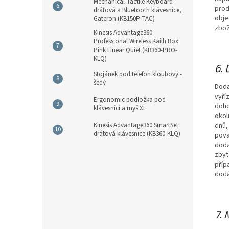
Mechanical Tactile Keyboard
prod
drátová a Bluetooth klávesnice,
obje
Gateron (KB150P-TAC)
zbož
Kinesis Advantage360
Professional Wireless Kailh Box
Pink Linear Quiet (KB360-PRO-
KLQ)
6.
Stojánek pod telefon kloubový -
šedý
Doda
vyří
Ergonomic podložka pod
doho
klávesnici a myš XL
okol
dnů,
Kinesis Advantage360 SmartSet
drátová klávesnice (KB360-KLQ)
pova
doda
zbyt
příp
dodá
7.