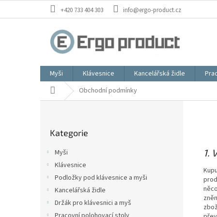
Přejít
+420 733 404 303
info@ergo-product.cz
na
obsah
Myši
Klávesnice
Kancelářská židle
Prac
Domů
Obchodní podmínky
P
o
Přeskočit
s
Kategorie
kategorie
t
r
1.
Myši
a
Klávesnice
n
Kupu
Podložky pod klávesnice a myši
n
prod
něco
í
Kancelářská židle
zněn
p
Držák pro klávesnici a myš
zbož
a
Pracovní polohovací stoly
přev