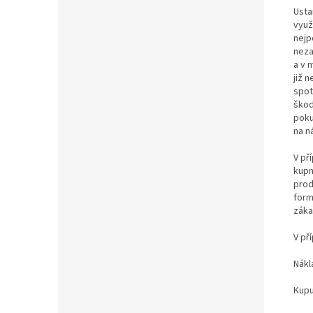
Usta
využ
nejp
neza
a v 
již 
spot
škod
poku
na n
V př
kupn
prod
form
záka
V př
Nákl
Kupu