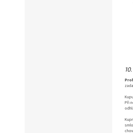
10
Proh
zada
Kupu
Při 
odhl
Kupn
smlo
chov