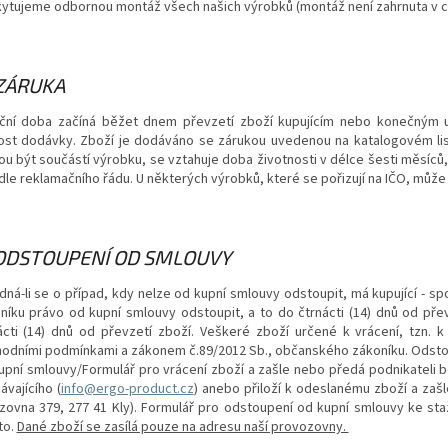
ytujeme odbornou montáž všech našich výrobků (montáž není zahrnuta v c
 ZÁRUKA
ční doba začíná běžet dnem převzetí zboží kupujícím nebo konečným už
ost dodávky. Zboží je dodáváno se zárukou uvedenou na katalogovém lis
u být součástí výrobku, se vztahuje doba životnosti v délce šesti měsíců
 dle reklamačního řádu. U některých výrobků, které se pořizují na IČO, můž
 ODSTOUPENÍ OD SMLOUVY
dná-li se o případ, kdy nelze od kupní smlouvy odstoupit, má kupující - 
níku právo od kupní smlouvy odstoupit, a to do čtrnácti (14) dnů od pře
ácti (14) dnů od převzetí zboží. Veškeré zboží určené k vrácení, tzn.
odními podmínkami a zákonem č.89/2012 Sb., občanského zákoníku. Odstoup
upní smlouvy/Formulář pro vrácení zboží a zašle nebo předá podnikateli 
ávajícího (
info@ergo-product.cz
) anebo přiloží k odeslanému zboží a zaš
zovna 379, 277 41 Kly). Formulář pro odstoupení od kupní smlouvy ke staž
to.
Dané zboží se zasílá pouze na adresu naší provozovny.