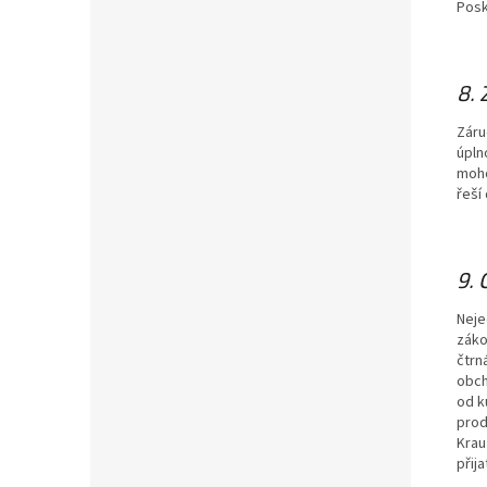
Posk
8.
Záru
úpln
moho
řeší
9.
Neje
záko
čtrn
obch
od k
prod
Krau
přija