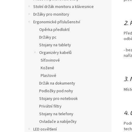
n
Stolní držák monitoru a klávesnice
e
Držáky pro monitory
l
2.
Ergonomické příslušenství
Opěrka předloktí
Před
Držáky pc
odbě
Stojany na tablety
- be
Organizéry kabelů
naří
Síťovinové
Kožené
Plastové
3.
Držák na dokumenty
Míst
Podložky pod nohy
Stojany pro notebook
Privátní filtry
4.
Stojany na telefony
Ovladače a nabíječky
Podm
tech
LED osvětlení