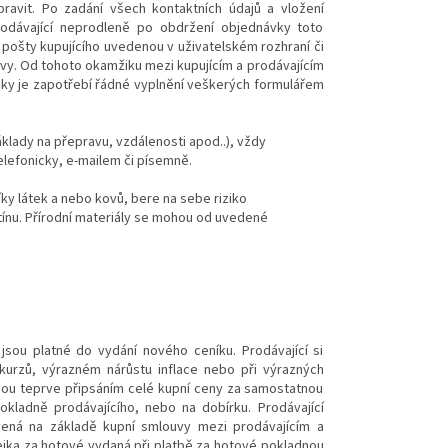
ravit. Po zadání všech kontaktních údajů a vložení
rodávající neprodleně po obdržení objednávky toto
 pošty kupujícího uvedenou v uživatelském rozhraní či
vy. Od tohoto okamžiku mezi kupujícím a prodávajícím
icky je zapotřebí řádné vyplnění veškerých formulářem
áklady na přepravu, vzdálenosti apod..), vždy
lefonicky, e-mailem či písemně.
íky látek a nebo kovů, bere na sebe riziko
ínu. Přírodní materiály se mohou od uvedené
sou platné do vydání nového ceníku. Prodávající si
urzů, výrazném nárůstu inflace nebo při výrazných
u teprve připsáním celé kupní ceny za samostatnou
kladně prodávajícího, nebo na dobírku. Prodávající
vená na základě kupní smlouvy mezi prodávajícím a
ka za hotové vydaná při platbě za hotové pokladnou