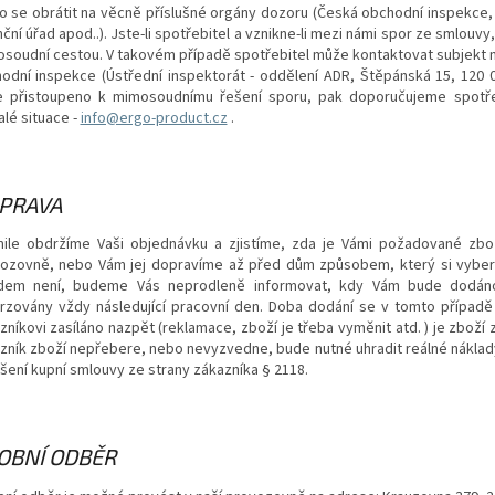
o se obrátit na věcně příslušné orgány dozoru (Česká obchodní inspekce,
nční úřad apod..). Jste-li spotřebitel a vznikne-li mezi námi spor ze smlouvy
soudní cestou. V takovém případě spotřebitel může kontaktovat subjekt m
odní inspekce (Ústřední inspektorát - oddělení ADR, Štěpánská 15, 120 0
 přistoupeno k mimosoudnímu řešení sporu, pak doporučujeme spotřebi
alé situace -
info@ergo-product.cz
.
PRAVA
ile obdržíme Vaši objednávku a zjistíme, zda je Vámi požadované zbo
ozovně, nebo Vám jej dopravíme až před dům způsobem, který si vyberet
dem není, budeme Vás neprodleně informovat, kdy Vám bude dodáno.
rzovány vždy následující pracovní den. Doba dodání se v tomto případě 
zníkovi zasíláno nazpět (reklamace, zboží je třeba vyměnit atd. ) je zboží 
zník zboží nepřebere, nebo nevyzvedne, bude nutné uhradit reálné náklad
šení kupní smlouvy ze strany zákazníka § 2118.
OBNÍ ODBĚR