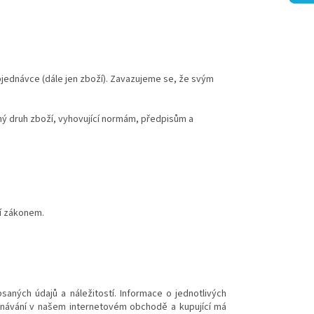
ednávce (dále jen zboží). Zavazujeme se, že svým
ný druh zboží, vyhovující normám, předpisům a
dí zákonem.
aných údajů a náležitostí. Informace o jednotlivých
dnávání v našem internetovém obchodě a kupující má