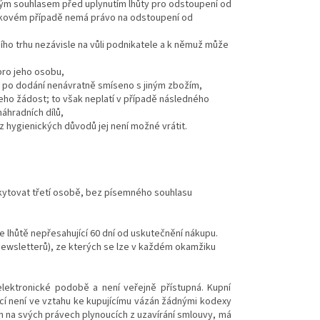
vným souhlasem před uplynutím lhůty pro odstoupení od
 takovém případě nemá právo na odstoupení od
ního trhu nezávisle na vůli podnikatele a k němuž může
pro jeho osobu,
lo po dodání nenávratně smíseno s jiným zbožím,
ho žádost; to však neplatí v případě následného
áhradních dílů,
z hygienických důvodů jej není možné vrátit.
ytovat třetí osobě, bez písemného souhlasu
 lhůtě nepřesahující 60 dní od uskutečnění nákupu.
newsletterů), ze kterých se lze v každém okamžiku
lektronické podobě a není veřejně přístupná. Kupní
cí není ve vztahu ke kupujícímu vázán žádnými kodexy
n na svých právech plynoucích z uzavírání smlouvy, má