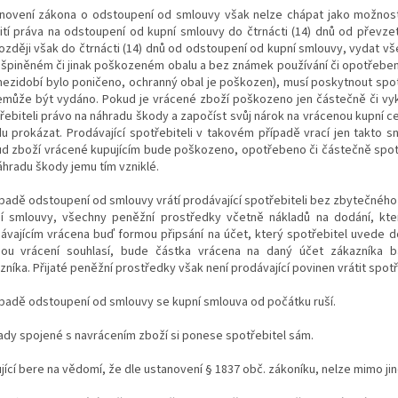
novení zákona o odstoupení od smlouvy však nelze chápat jako možnost 
ití práva na odstoupení od kupní smlouvy do čtrnácti (14) dnů od převze
ozději však do čtrnácti (14) dnů od odstoupení od kupní smlouvy, vydat v
špiněném či jinak poškozeném obalu a bez známek používání či opotřebení
mezidobí bylo poničeno, ochranný obal je poškozen), musí poskytnout spot
nemůže být vydáno. Pokud je vrácené zboží poškozeno jen částečně či vyk
řebiteli právo na náhradu škody a započíst svůj nárok na vrácenou kupní ce
u prokázat. Prodávající spotřebiteli v takovém případě vrací jen takto s
d zboží vrácené kupujícím bude poškozeno, opotřebeno či částečně spotř
áhradu škody jemu tím vzniklé.
ípadě odstoupení od smlouvy vrátí prodávající spotřebiteli bez zbytečného
í smlouvy, všechny peněžní prostředky včetně nákladů na dodání, kte
ávajícím vrácena buď formou připsání na účet, který spotřebitel uvede d
ou vrácení souhlasí, bude částka vrácena na daný účet zákazníka 
zníka.
Přijaté peněžní prostředky však není prodávající povinen vrátit spotře
ípadě odstoupení od smlouvy se kupní smlouva od počátku ruší.
ady spojené s navrácením zboží si ponese spotřebitel sám.
jící bere na vědomí, že dle ustanovení § 1837 obč. zákoníku, nelze mimo ji