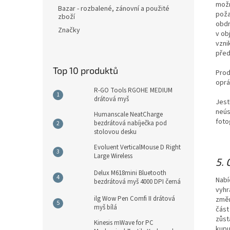
možn
Bazar - rozbalené, zánovní a použité
poža
zboží
obdr
Značky
v ob
vzni
před
Top 10 produktů
Prod
oprá
R-GO Tools RGOHE MEDIUM
drátová myš
Jest
neús
Humanscale NeatCharge
foto
bezdrátová nabíječka pod
stolovou desku
Evoluent VerticalMouse D Right
Large Wireless
5.
Delux M618mini Bluetooth
Nabí
bezdrátová myš 4000 DPI černá
vyhr
ilg Wow Pen Comfi II drátová
změn
myš bílá
část
zůst
Kinesis mWave for PC
kupu