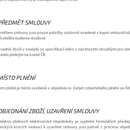
 PŘEDMĚT SMLOUVY
mětem smlouvy jsou pouze položky výslovně uvedené v kupní smlouvě/obj
ratelům budeme dodávat:
zvadné zboží v souladu se specifikací nebo s vlastnostmi obvyklými pro da
zením platným na území ČR.
 MÍSTO PLNĚNÍ
em plnění je místo uvedené v objednávce. Datum zdanitelného plnění se ří
 OBJEDNÁNÍ ZBOŽÍ, UZAVŘENÍ SMLOUVY
ínkou platnosti elektronické objednávky je vyplnění formulářem předeps
nických krocích vedoucí k uzavření smlouvy jsou patrné z procesu obje