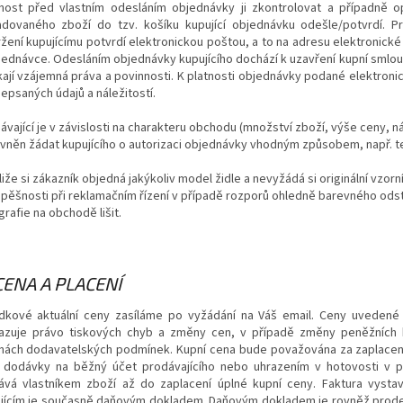
ost před vlastním odesláním objednávky ji zkontrolovat a případně op
dovaného zboží do tzv. košíku kupující objednávku odešle/potvrdí. P
žení kupujícímu potvrdí elektronickou poštou, a to na adresu elektronické
jednávce. Odesláním objednávky kupujícího dochází k uzavření kupní smlou
kají vzájemná práva a povinnosti. K platnosti objednávky podané elektron
epsaných údajů a náležitostí.
ávající je v závislosti na charakteru obchodu (množství zboží, výše ceny, n
vněn žádat kupujícího o autorizaci objednávky vhodným způsobem, např. te
liže si zákazník objedná jakýkoliv model židle a nevyžádá si originální vzorn
pěšnosti při reklamačním řízení v případě rozporů ohledně barevného odst
grafie na obchodě lišit.
 CENA A PLACENÍ
dkové aktuální ceny zasíláme po vyžádání na Váš email. Ceny uvedené j
azuje právo tiskových chyb a změny cen, v případě změny peněžních k
ách dodavatelských podmínek. Kupní cena bude považována za zaplaceno
 dodávky na běžný účet prodávajícího nebo uhrazením v hotovosti v po
ává vlastníkem zboží až do zaplacení úplné kupní ceny. Faktura vysta
jícím je současně daňovým dokladem. Daňovým dokladem je rovněž prodej