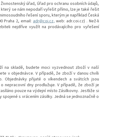
 Živnostenský úřad, Úřad pro ochranu osobních údajů,
, který se nám nepodaří vyřešit přímo, lze je také řešit
imosoudního řešení sporu, kterým je například Česká
0 Praha 2, email:
adr@coi.cz,
web: adr.coi.cz) . Než-li
teli nejdříve využít
na prodávajícího pro vyřešení
ží na skladě, budete moci vyzvednout zboží v naší
e v objednávce. V případě, že zboží v danou chvíli
 Objednávky přijaté o víkendech a svátcích jsou
o nepracovní dny prodlužuje. V případě, že zboží je
zasíláno pouze na výdejní místo Zásilkovny. Jestliže si
y spojené s vrácením zásilky. Jedná se jednoznačně o