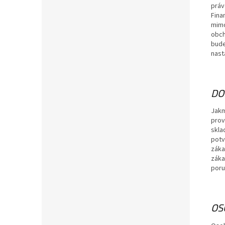
práv
Fina
mimo
obch
bude
nast
DO
Jakm
prov
skla
potv
záka
záka
poru
OS