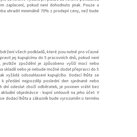
ém zaplacení, pokud není dohodnuto jinak. Pouze u
řeba uhradit minimálně 70% z prodejní ceny, než bude
bdržení všech podkladů, které jsou nutné pro včasné
pravit jej kupujícímu do 5 pracovních dnů, pokud není
, jestliže zpoždění je způsobeno vyšší mocí nebo
na skladě nebo je nebude možné dodat přepravci do 5
ak vyžádá odsouhlasení kupujícího. Dodací lhůta se
í k předání nejpozději poslední den sjednané nebo
 dní odeslat zboží odběrateli, je povinen vrátit bez
ktuální objednávce - kupní smlouvě na jeho účet. V
 se dodací lhůta a zákazník bude vyrozuměn o termínu