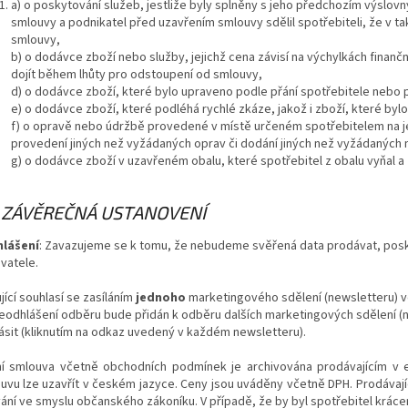
a) o poskytování služeb, jestliže byly splněny s jeho předchozím výslo
smlouvy a podnikatel před uzavřením smlouvy sdělil spotřebiteli, že v
smlouvy,
b) o dodávce zboží nebo služby, jejichž cena závisí na výchylkách finanč
dojít během lhůty pro odstoupení od smlouvy,
d) o dodávce zboží, které bylo upraveno podle přání spotřebitele nebo 
e) o dodávce zboží, které podléhá rychlé zkáze, jakož i zboží, které by
f) o opravě nebo údržbě provedené v místě určeném spotřebitelem na je
provedení jiných než vyžádaných oprav či dodání jiných než vyžádaných n
g) o dodávce zboží v uzavřeném obalu, které spotřebitel z obalu vyňal a 
. ZÁVĚREČNÁ USTANOVENÍ
lášení
: Zavazujeme se k tomu, že nebudeme svěřená data prodávat, posk
vatele.
jící souhlasí se zasíláním
jednoho
marketingového sdělení (newsletteru) ve
neodhlášení odběru bude přidán k odběru dalších marketingových sdělení (
ásit (kliknutím na odkaz uvedený v každém newsletteru).
í smlouva včetně obchodních podmínek je archivována prodávajícím v e
uvu lze uzavřít v českém jazyce. Ceny jsou uváděny včetně DPH. Prodávají
ání ve smyslu občanského zákoníku. V případě, že by byl spotřebitel kráce