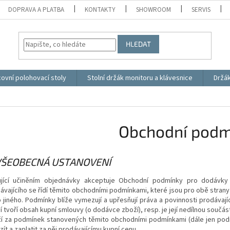
DOPRAVA A PLATBA
KONTAKTY
SHOWROOM
SERVIS
HLEDAT
ovní polohovací stoly
Stolní držák monitoru a klávesnice
Držá
Obchodní podm
 VŠEOBECNÁ USTANOVENÍ
jící učiněním objednávky akceptuje Obchodní podmínky pro dodávky z
ávajícího se řídí těmito obchodními podmínkami, které jsou pro obě stra
 jiného. Podmínky blíže vymezují a upřesňují práva a povinnosti prodávajíc
í tvoří obsah kupní smlouvy (o dodávce zboží), resp. je její nedílnou součá
í za podmínek stanovených těmito obchodními podmínkami (dále jen podm
zít a zaplatit za něj prodávajícímu kupní cenu.