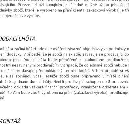
ávajícího. Převzetí zboží kupujícím je zásadně možné až po jeho úpln
dnávky zboží, které je vyrobeno na přání klienta (zakázková výroba) je t
í objednáno ve výrobě.
 DODACÍ LHŮTA
cí lhůta začíná běžet ode dne ověření závazné objednávky za podmínky o
zení dodávky. V případě, že je zboží na skladě, zavazuje se prodávající do
dnuto jinak. Dodací lhůta bude přiměřeně k okolnostem prodloužena
nostmi nezaviněnými prodávajícím. V případě, že objednané zboží nebude 
 oznámí prodávající předpokládaný termín dodání. V tom případě si vš
žuje za splněnou včas, jestliže zboží bude připraveno v místě plněn
tečně sjednané dodací lhůty. Není-li prodávající schopen do 5 pracovních
ečného odkladu veškeré finanční prostředky vynaložené odběratelem k a
adě, že Vám bude zboží vyrobeno na přání (zakázková výroba), prodlužuje
ní.
 MONTÁŽ