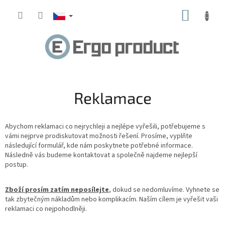
Přejít
NÁKUP
na
obsah
KOŠÍK
Reklamace
Abychom reklamaci co nejrychleji a nejlépe vyřešili, potřebujeme s
vámi nejprve prodiskutovat možnosti řešení. Prosíme, vyplňte
následující formulář, kde nám poskytnete potřebné informace.
Následně vás budeme kontaktovat a společně najdeme nejlepší
postup.
Zboží prosím zatím neposílejte
, dokud se nedomluvíme. Vyhnete se
tak zbytečným nákladům nebo komplikacím. Naším cílem je vyřešit vaši
reklamaci co nejpohodlněji.