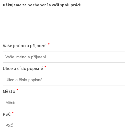
Děkujeme za pochopení a vaši spolupráci!
Nechte toto pole prázdné
*
Vaše jméno a příjmení
*
Ulice a číslo popisné
*
Město
*
PSČ