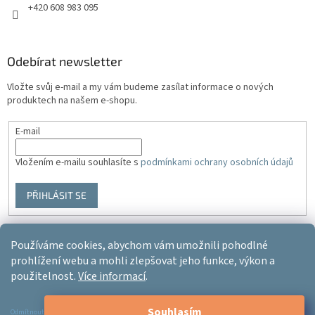
+420 608 983 095
Odebírat newsletter
Vložte svůj e-mail a my vám budeme zasílat informace o nových
produktech na našem e-shopu.
E-mail
Vložením e-mailu souhlasíte s
podmínkami ochrany osobních údajů
PŘIHLÁSIT SE
Používáme cookies, abychom vám umožnili pohodlné
Vytvořil Shoptet
prohlížení webu a mohli zlepšovat jeho funkce, výkon a
použitelnost.
Více informací
.
Copyright 2026
Ergo-product
. Všechna práva vyhrazena.
Upravit
Souhlasím
nastavení cookies
Odmítnout