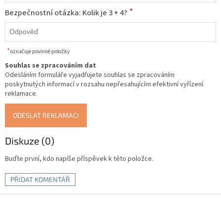
*
Bezpečnostní otázka: Kolik je 3 + 4?
*
označuje povinné položky
Souhlas se zpracováním dat
Odesláním formuláře vyjadřujete souhlas se zpracováním
poskytnutých informací v rozsahu nepřesahujícím efektivní vyřízení
reklamace.
ODESLAT REKLAMACI
Diskuze (0)
Buďte první, kdo napíše příspěvek k této položce.
PŘIDAT KOMENTÁŘ
Z
á
p