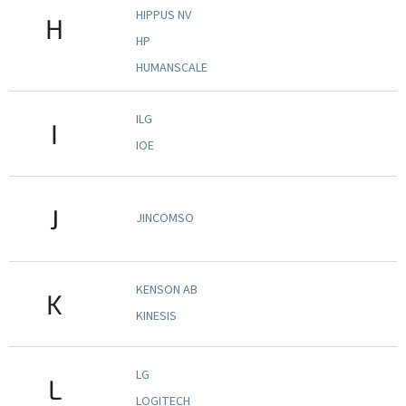
HIPPUS NV
H
HP
HUMANSCALE
ILG
I
IOE
J
JINCOMSO
KENSON AB
K
KINESIS
LG
L
LOGITECH