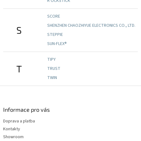
RὍCKSTICK
SCORE
SHENZHEN CHAOZHIYUE ELECTRONICS CO., LTD.
S
STEPPIE
SUN-FLEX®
TIPY
T
TRUST
TWIN
Z
á
p
a
Informace pro vás
t
Doprava a platba
í
Kontakty
Showroom