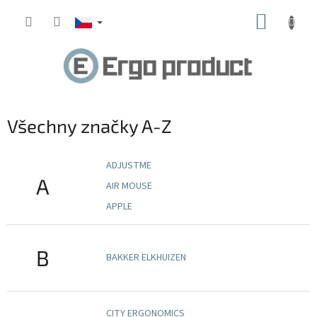
Přejít
NÁKUP
na
obsah
KOŠÍK
Všechny značky A-Z
ADJUSTME
A
AIR MOUSE
APPLE
B
BAKKER ELKHUIZEN
CITY ERGONOMICS