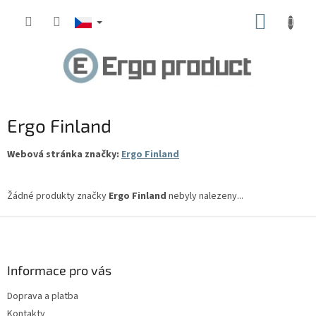
Přejít
NÁKUP
na
obsah
KOŠÍK
Ergo Finland
Webová stránka značky:
Ergo Finland
Žádné produkty značky
Ergo Finland
nebyly nalezeny...
Z
á
p
a
Informace pro vás
t
Doprava a platba
í
Kontakty