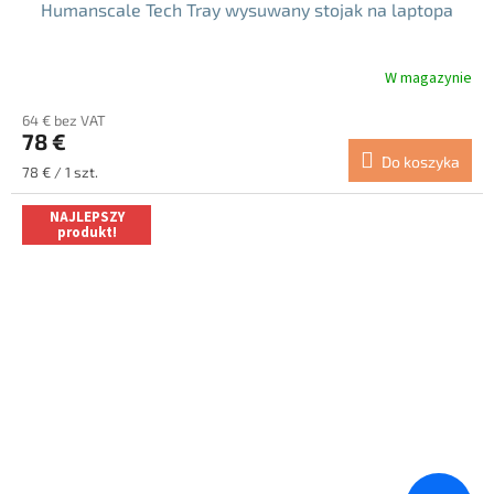
Humanscale Tech Tray wysuwany stojak na laptopa
W magazynie
Średnia
ocena
64 € bez VAT
produktu
78 €
wynosi
Do koszyka
4.0
Cena
78 € / 1 szt.
na
jednostkowa:
5
NAJLEPSZY
gwiazdek.
produkt!