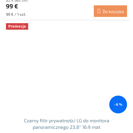
82 € bez VAT
99 €
Do koszyka
Cena
99 € / 1 szt.
jednostkowa:
Promocja
–6 %
Czarny filtr prywatności LG do monitora
panoramicznego 23,8" 16:9 mat