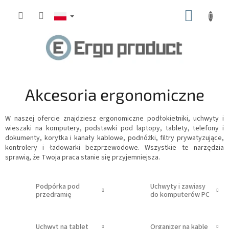
Przejść
KOSZY
do
treści
Akcesoria ergonomiczne
W naszej ofercie znajdziesz ergonomiczne podłokietniki, uchwyty i
wieszaki na komputery, podstawki pod laptopy, tablety, telefony i
dokumenty, korytka i kanały kablowe, podnóżki, filtry prywatyzujące,
kontrolery i ładowarki bezprzewodowe.
Wszystkie te narzędzia
sprawią, że Twoja praca stanie się przyjemniejsza.
Podpórka pod
Uchwyty i zawiasy
przedramię
do komputerów PC
Uchwyt na tablet
Organizer na kable