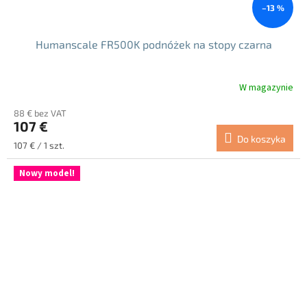
–13 %
Humanscale FR500K podnóżek na stopy czarna
W magazynie
Średnia
ocena
88 € bez VAT
produktu
107 €
wynosi
Do koszyka
4.7
Cena
107 € / 1 szt.
na
jednostkowa:
5
Nowy model!
gwiazdek.