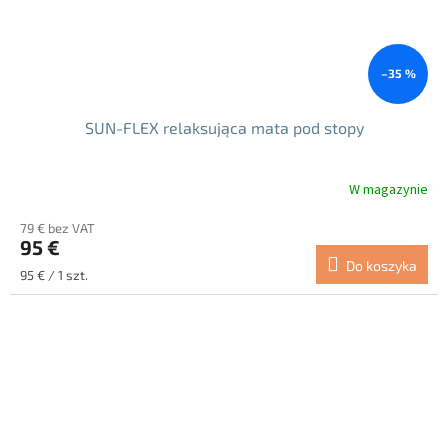
–35 %
SUN-FLEX relaksująca mata pod stopy
W magazynie
Średnia
ocena
79 € bez VAT
produktu
95 €
wynosi
Do koszyka
5.0
Cena
95 € / 1 szt.
na
jednostkowa:
5
gwiazdek.