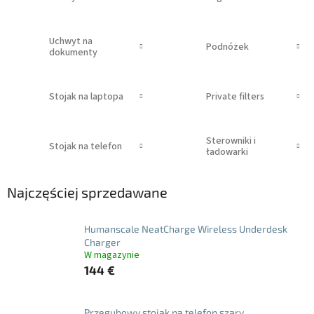
Uchwyt na
Podnóżek
dokumenty
Stojak na laptopa
Private filters
Sterowniki i
Stojak na telefon
ładowarki
Najczęściej sprzedawane
Humanscale NeatCharge Wireless Underdesk
Charger
W magazynie
144 €
Przegubowy stojak na telefon szary