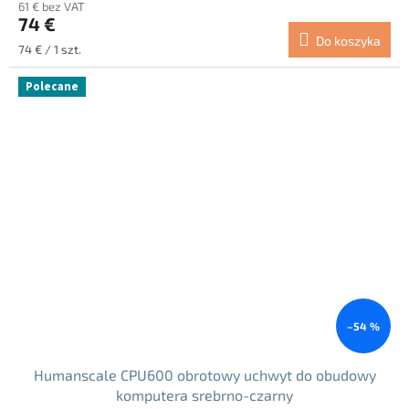
61 € bez VAT
produktu
74 €
wynosi
Do koszyka
5.0
Cena
74 € / 1 szt.
na
jednostkowa:
5
Polecane
gwiazdek.
–54 %
Humanscale CPU600 obrotowy uchwyt do obudowy
komputera srebrno-czarny