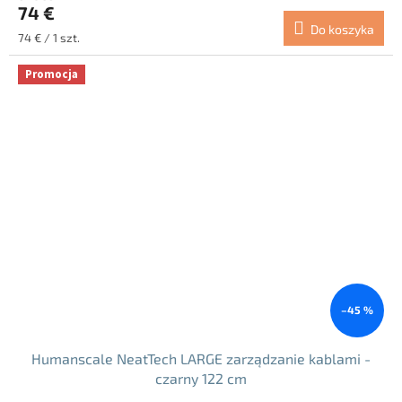
74 €
Do koszyka
Cena
74 € / 1 szt.
jednostkowa:
Promocja
–45 %
Humanscale NeatTech LARGE zarządzanie kablami -
czarny 122 cm