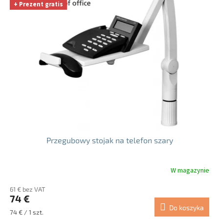
+ Prezent gratis
Przegubowy stojak na telefon szary
W magazynie
Średnia
ocena
61 € bez VAT
produktu
74 €
wynosi
Do koszyka
5.0
Cena
74 € / 1 szt.
na