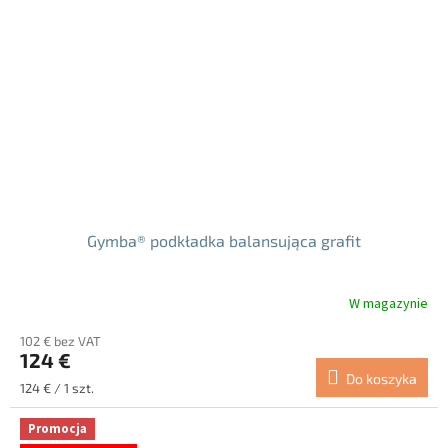
Gymba® podkładka balansująca grafit
W magazynie
Średnia
ocena
102 € bez VAT
produktu
124 €
wynosi
Do koszyka
5.0
Cena
124 € / 1 szt.
na
jednostkowa:
5
Promocja
gwiazdek.