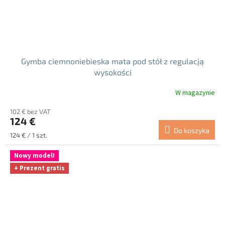
Gymba ciemnoniebieska mata pod stół z regulacją
wysokości
W magazynie
102 € bez VAT
124 €
Do koszyka
Cena
124 € / 1 szt.
jednostkowa:
Nowy model!
+ Prezent gratis