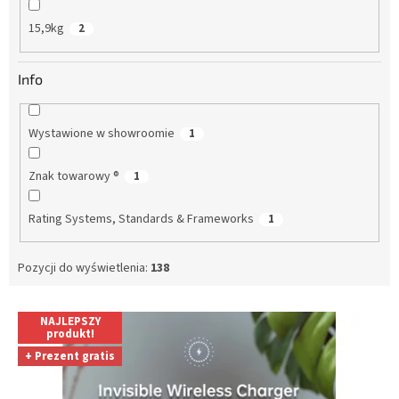
15,9kg
2
Info
Wystawione w showroomie
1
Znak towarowy ®
1
Rating Systems, Standards & Frameworks
1
Pozycji do wyświetlenia:
138
L
NAJLEPSZY
i
produkt!
s
+ Prezent gratis
t
a