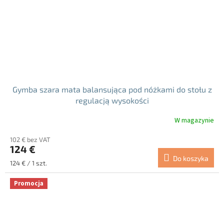
Gymba szara mata balansująca pod nóżkami do stołu z
regulacją wysokości
W magazynie
Średnia
ocena
102 € bez VAT
produktu
124 €
wynosi
Do koszyka
5.0
Cena
124 € / 1 szt.
na
jednostkowa:
5
Promocja
gwiazdek.