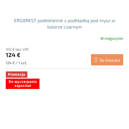
ERGOREST podłokietnik z podkładką pod mysz w
kolorze czarnym
W magazynie
102 € bez VAT
124 €
Do koszyka
Cena
124 € / 1 szt.
jednostkowa:
Promocja
Do wyczerpania
zapasów!