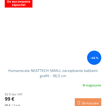
Do wyczerpania
zapasów!
–46 %
Humanscale NEATTECH SMALL zarządzanie kablami
grafit - 96,5 cm
W magazynie
Średnia
ocena
82 € bez VAT
produktu
99 €
wynosi
Do koszyka
5.0
Cena
99 € / 1 szt.