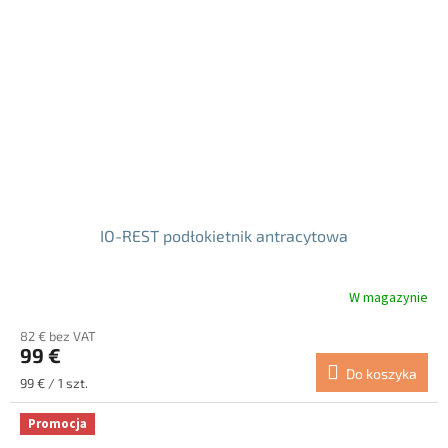
IO-REST podłokietnik antracytowa
W magazynie
82 € bez VAT
99 €
Do koszyka
Cena
99 € / 1 szt.
jednostkowa:
Promocja