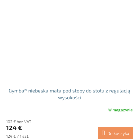
Gymba® niebeska mata pod stopy do stołu z regulacją
wysokości
W magazynie
102 € bez VAT
124 €
Do koszyka
Cena
124 € / 1 szt.