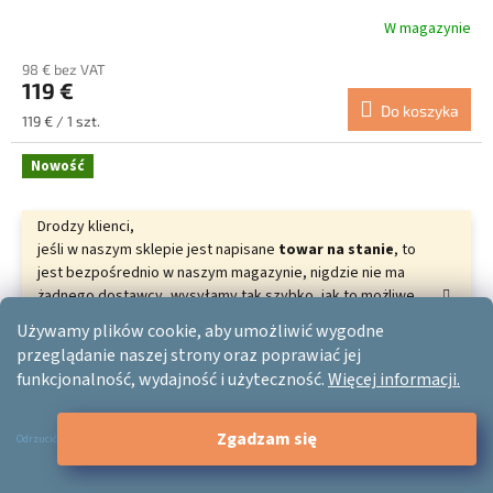
W magazynie
98 € bez VAT
119 €
Do koszyka
Cena
119 € / 1 szt.
jednostkowa:
Nowość
Drodzy klienci,
jeśli w naszym sklepie jest napisane
towar na stanie
, to
jest bezpośrednio w naszym magazynie, nigdzie nie ma
żadnego dostawcy, wysyłamy tak szybko, jak to możliwe.
Dziękujemy za zrozumienie i życzymy pięknych
Używamy plików cookie, aby umożliwić wygodne
relaksujących dni.
przeglądanie naszej strony oraz poprawiać jej
Twój ERGO-PRODUCT.CZ
funkcjonalność, wydajność i użyteczność.
Więcej informacji.
Zgadzam się
Odrzucić
–38 %