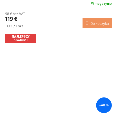
W magazynie
Średnia
ocena
98 € bez VAT
produktu
119 €
wynosi
Do koszyka
5.0
Cena
119 € / 1 szt.
na
jednostkowa:
5
NAJLEPSZY
gwiazdek.
produkt!
–48 %