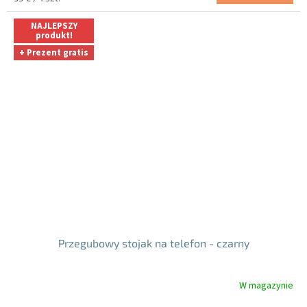
na
jednostkowa:
5
NAJLEPSZY
gwiazdek.
produkt!
+ Prezent gratis
Przegubowy stojak na telefon - czarny
W magazynie
Średnia
ocena