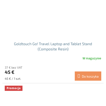
Goldtouch Go! Travel Laptop and Tablet Stand
(Composite Resin)
W magazynie
37 € bez VAT
45 €
Do koszyka
Cena
45 € / 1 szt.
jednostkowa:
Promocja