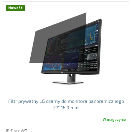
jednostkowa:
5
Nowość
gwiazdek.
Filtr prywatny LG czarny do monitora panoramicznego
27" 16:9 mat
W magazynie
61 € bez VAT