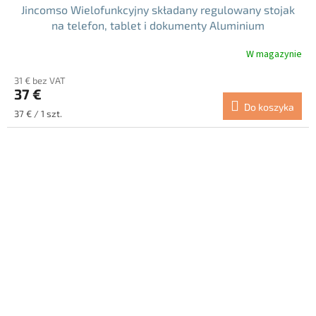
Jincomso Wielofunkcyjny składany regulowany stojak
na telefon, tablet i dokumenty Aluminium
W magazynie
Średnia
ocena
31 € bez VAT
produktu
37 €
wynosi
Do koszyka
5.0
Cena
37 € / 1 szt.
na
jednostkowa:
5
gwiazdek.