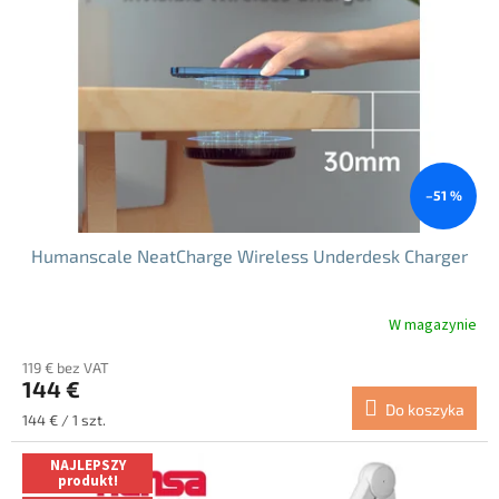
p
r
o
d
u
k
t
ó
–51 %
w
Humanscale NeatCharge Wireless Underdesk Charger
W magazynie
119 € bez VAT
144 €
Do koszyka
Cena
144 € / 1 szt.
jednostkowa:
NAJLEPSZY
produkt!