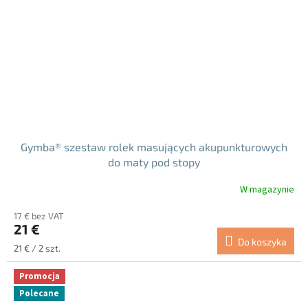
Gymba® szestaw rolek masujących akupunkturowych
do maty pod stopy
W magazynie
17 € bez VAT
21 €
Do koszyka
Cena
21 € / 2 szt.
jednostkowa:
Promocja
Polecane