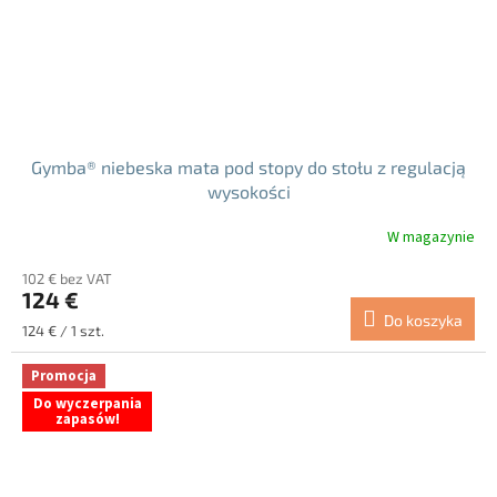
Gymba® niebeska mata pod stopy do stołu z regulacją
wysokości
W magazynie
102 € bez VAT
124 €
Do koszyka
Cena
124 € / 1 szt.
jednostkowa:
Promocja
Do wyczerpania
zapasów!