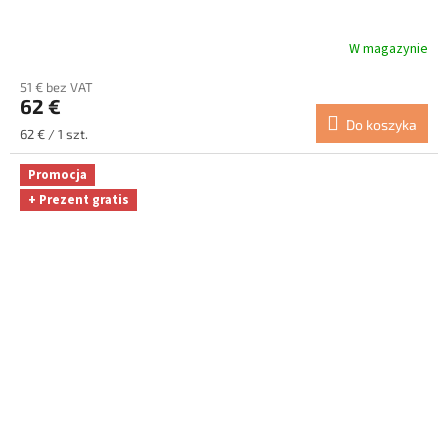
W magazynie
51 € bez VAT
62 €
Do koszyka
Cena
62 € / 1 szt.
jednostkowa:
Promocja
+ Prezent gratis