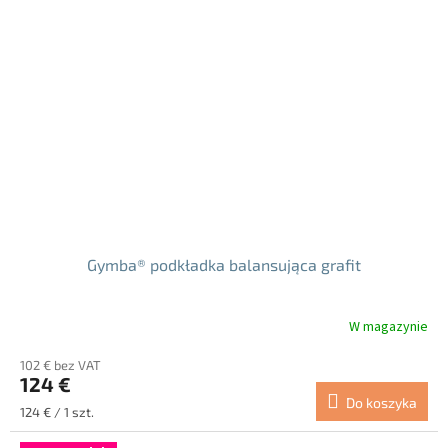
Gymba® podkładka balansująca grafit
W magazynie
Średnia
ocena
102 € bez VAT
produktu
124 €
wynosi
Do koszyka
5.0
Cena
124 € / 1 szt.
na
jednostkowa:
5