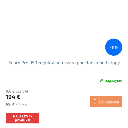
–6 %
Score Pro 959 regulowana szara podkładka pod stopy
W magazynie
Średnia
ocena
160 € bez VAT
produktu
194 €
wynosi
Do koszyka
4.7
Cena
194 € / 1 szt.
na
jednostkowa:
5
NAJLEPSZY
gwiazdek.
produkt!