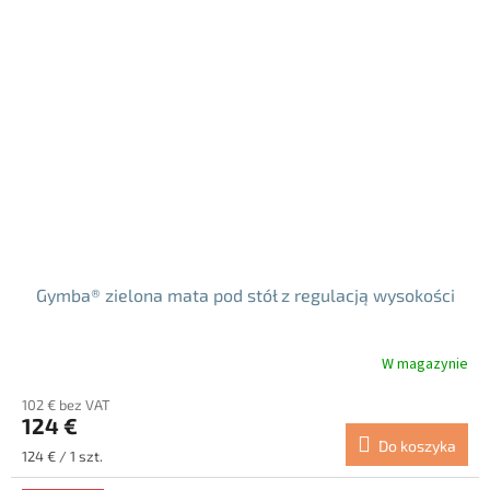
Gymba® zielona mata pod stół z regulacją wysokości
W magazynie
Średnia
ocena
102 € bez VAT
produktu
124 €
wynosi
Do koszyka
5.0
Cena
124 € / 1 szt.
na
jednostkowa: