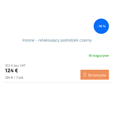
–16 %
Inzone - relaksujący podnóżek czarny
W magazynie
102 € bez VAT
124 €
Do koszyka
Cena
124 € / 1 szt.
jednostkowa: