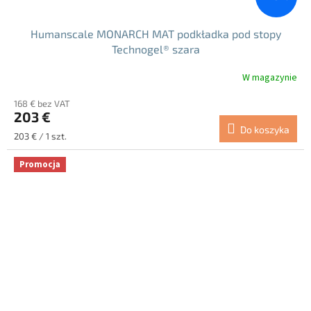
Humanscale MONARCH MAT podkładka pod stopy
Technogel® szara
W magazynie
168 € bez VAT
203 €
Do koszyka
Cena
203 € / 1 szt.
jednostkowa:
Promocja