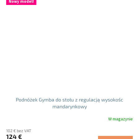
Nowy model!
gwiazdek.
Podnóżek Gymba do stołu z regulacją wysokośc
mandarynkowy
W magazynie
102 € bez VAT
124 €