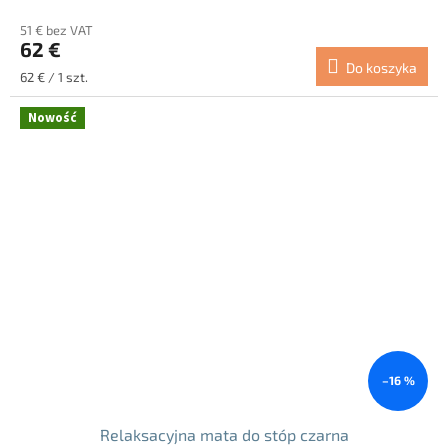
51 € bez VAT
62 €
Do koszyka
Cena
62 € / 1 szt.
jednostkowa:
Nowość
–16 %
Relaksacyjna mata do stóp czarna