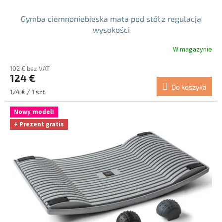
Gymba ciemnoniebieska mata pod stół z regulacją
wysokości
W magazynie
102 € bez VAT
124 €
Do koszyka
Cena
124 € / 1 szt.
jednostkowa:
Nowy model!
+ Prezent gratis