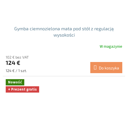
Gymba ciemnozielona mata pod stół z regulacją
wysokości
W magazynie
102 € bez VAT
124 €
Do koszyka
Cena
124 € / 1 szt.
jednostkowa:
Nowość
+ Prezent gratis