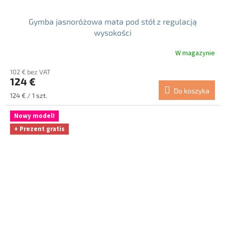
Gymba jasnoróżowa mata pod stół z regulacją
wysokości
W magazynie
Średnia
ocena
102 € bez VAT
produktu
124 €
wynosi
Do koszyka
5.0
Cena
124 € / 1 szt.
na
jednostkowa:
5
Nowy model!
gwiazdek.
+ Prezent gratis