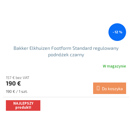
–12 %
Bakker Elkhuizen Footform Standard regulowany
podnóżek czarny
W magazynie
157 € bez VAT
190 €
Do koszyka
Cena
190 € / 1 szt.
jednostkowa:
NAJLEPSZY
produkt!