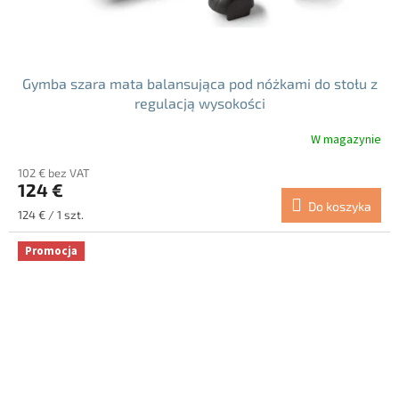
Gymba szara mata balansująca pod nóżkami do stołu z
regulacją wysokości
W magazynie
Średnia
ocena
102 € bez VAT
produktu
124 €
wynosi
Do koszyka
5.0
Cena
124 € / 1 szt.
na
jednostkowa:
5
Promocja
gwiazdek.