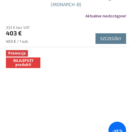
(MONARCH-B)
Aktualnie niedostępne!
333 € bez VAT
403 €
SZCZEGÓŁY
Cena
403 € / 1 szt.
jednostkowa:
Promocja
NAJLEPSZY
produkt!
–49 %