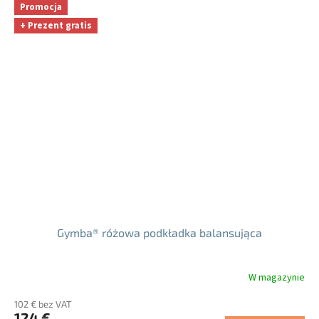
5
Promocja
gwiazdek.
+ Prezent gratis
Gymba® różowa podkładka balansująca
W magazynie
Średnia
ocena
102 € bez VAT
produktu
124 €