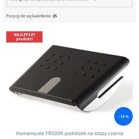
Pozycji do wyświetlenia:
25
L
NAJLEPSZY
i
produkt!
s
t
a
p
r
o
d
u
k
t
ó
–13 %
w
Humanscale FR500K podnóżek na stopy czarna