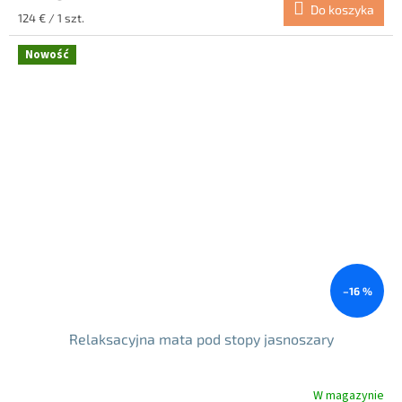
Do koszyka
Cena
124 € / 1 szt.
jednostkowa:
Nowość
–16 %
Relaksacyjna mata pod stopy jasnoszary
W magazynie