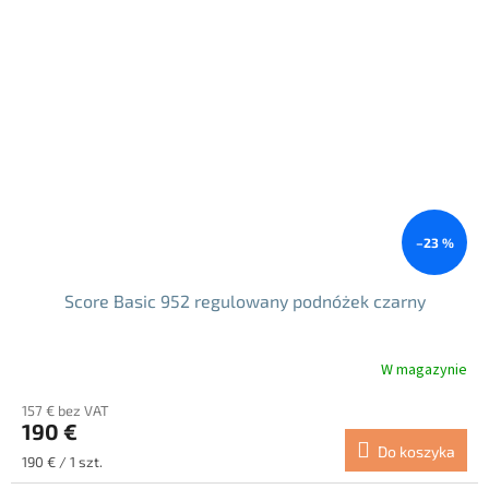
–23 %
Score Basic 952 regulowany podnóżek czarny
W magazynie
Średnia
ocena
157 € bez VAT
produktu
190 €
wynosi
Do koszyka
5.0
Cena
190 € / 1 szt.
na
jednostkowa: