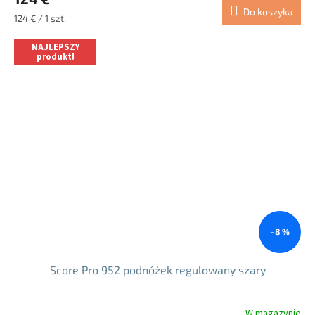
wynosi
Do koszyka
5.0
Cena
124 € / 1 szt.
na
jednostkowa:
5
NAJLEPSZY
gwiazdek.
produkt!
–8 %
Score Pro 952 podnóżek regulowany szary
W magazynie