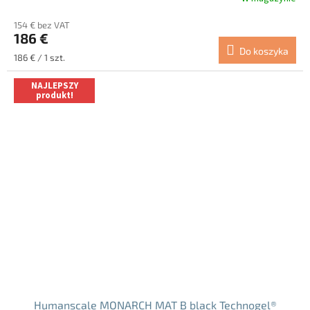
Średnia
ocena
154 € bez VAT
produktu
186 €
wynosi
Do koszyka
5.0
Cena
186 € / 1 szt.
na
jednostkowa:
5
NAJLEPSZY
gwiazdek.
produkt!
Humanscale MONARCH MAT B black Technogel®