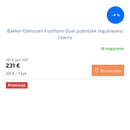
–4 %
Bakker Elkhuizen Footform Dual podnóżek regulowany
czarny
W magazynie
191 € bez VAT
231 €
Do koszyka
Cena
231 € / 1 szt.
jednostkowa:
Promocja