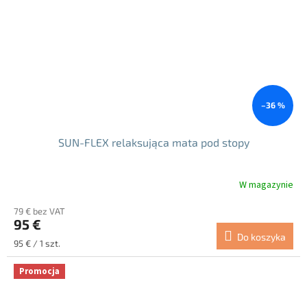
–36 %
SUN-FLEX relaksująca mata pod stopy
W magazynie
Średnia
ocena
79 € bez VAT
produktu
95 €
wynosi
Do koszyka
5.0
Cena
95 € / 1 szt.
na
jednostkowa:
5
Promocja
gwiazdek.