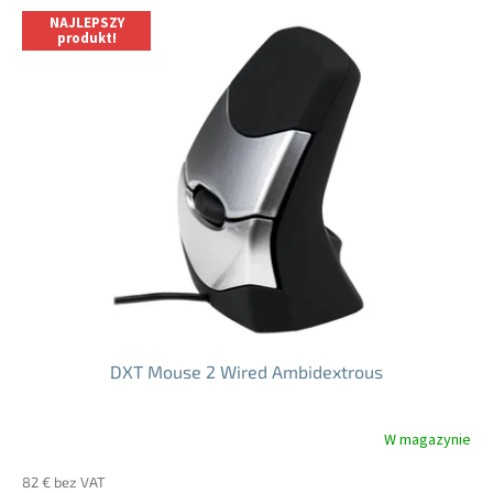
NAJLEPSZY
produkt!
DXT Mouse 2 Wired Ambidextrous
W magazynie
Średnia
ocena
82 € bez VAT
produktu