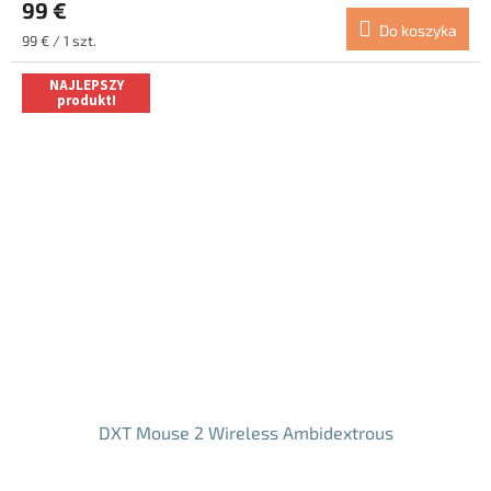
99 €
wynosi
Do koszyka
4.5
Cena
99 € / 1 szt.
na
jednostkowa:
5
NAJLEPSZY
gwiazdek.
produkt!
DXT Mouse 2 Wireless Ambidextrous