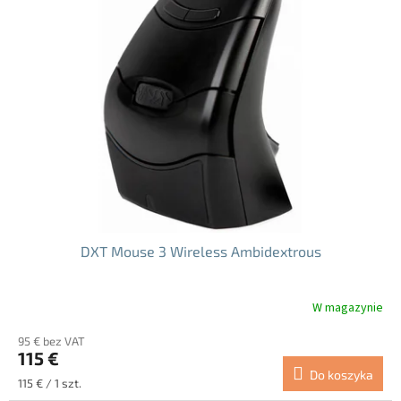
DXT Mouse 3 Wireless Ambidextrous
W magazynie
95 € bez VAT
115 €
Do koszyka
Cena
115 € / 1 szt.
jednostkowa: