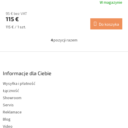
W magazynie
Średnia
ocena
95 € bez VAT
produktu
115 €
wynosi
Do koszyka
5.0
Cena
115 € / 1 szt.
na
jednostkowa:
5
4
pozycji razem
gwiazdek.
K
o
n
S
t
t
r
o
o
p
Informacje dla Ciebie
l
k
k
Wysyłka i płatność
a
i
Łączność
l
i
Showroom
s
Servis
t
Reklamace
y
Blog
Video