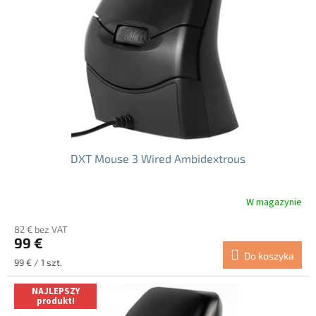
p
r
o
d
u
k
t
ó
w
DXT Mouse 3 Wired Ambidextrous
W magazynie
82 € bez VAT
99 €
Do koszyka
Cena
99 € / 1 szt.
jednostkowa:
NAJLEPSZY
produkt!