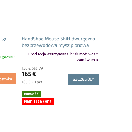
arge
HandShoe Mouse Shift dwuręczna
bezprzewodowa mysz pionowa
SMALL
Produkcja wstrzymana, brak możliwości
agazynie
zamówienia!
136 € bez VAT
165 €
oszyka
SZCZEGÓŁY
Cena
165 € / 1 szt.
jednostkowa:
Nowość
Najniższa cena