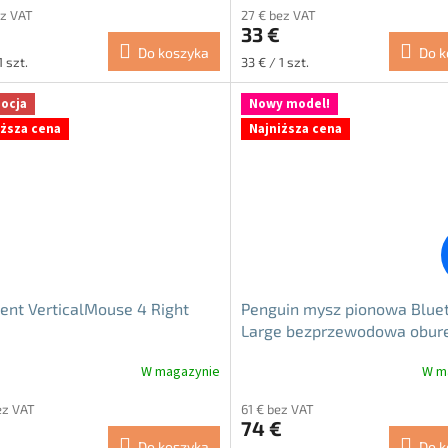
ez VAT
27 € bez VAT
ktu
produktu
33 €
i
wynosi
Do koszyka
Do k
5.0
Cena
1 szt.
33 € / 1 szt.
na
tkowa:
jednostkowa:
5
ocja
Nowy model!
ek.
gwiazdek.
iższa cena
Najniższa cena
ent VerticalMouse 4 Right
Penguin mysz pionowa Blue
Large bezprzewodowa obur
W magazynie
W m
a
ez VAT
61 € bez VAT
ktu
74 €
i
Do koszyka
Do k