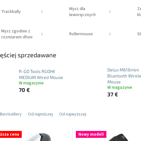
Mysz dla
Z
Trackbally
leworęcznych
kl
m
Mysz zgodnie z
Rollermouse
S
rozmiarem dłoni
ęściej sprzedawane
Delux M618mini
R-GO Tools RGOHE
Bluetooth Wirel
MEDIUM Wired Mouse
Mouse
W magazynie
W magazynie
70 €
37 €
Bestsellery
Od najniższej
Od najwyższej
iższa cena
Nowy model!