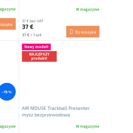
agazynie
W magazynie
Średnia
ocena
31 € bez VAT
produktu
oszyka
37 €
wynosi
Do koszyka
5.0
Cena
37 € / 1 szt.
na
jednostkowa:
5
Nowy model!
gwiazdek.
NAJLEPSZY
produkt!
–19 %
AIR MOUSE Trackball Presenter
mysz bezprzewodowa
agazynie
W magazynie
Średnia
ocena