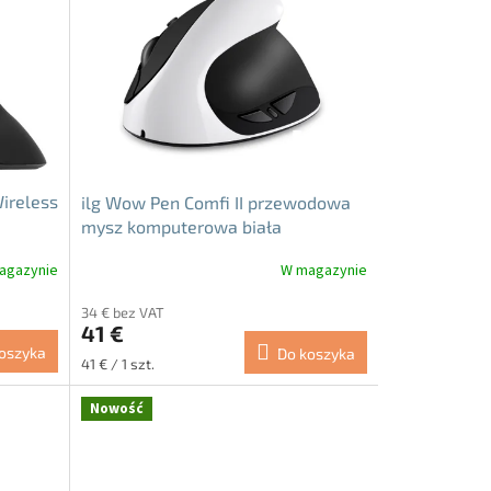
ireless
ilg Wow Pen Comfi II przewodowa
mysz komputerowa biała
agazynie
W magazynie
34 € bez VAT
41 €
oszyka
Do koszyka
Cena
41 € / 1 szt.
jednostkowa:
Nowość