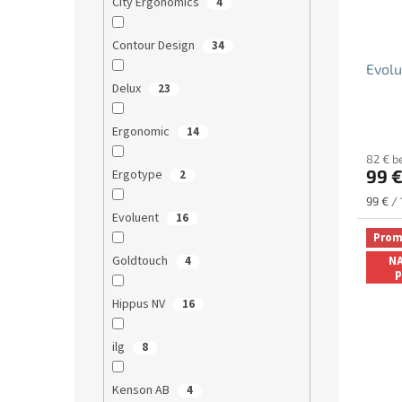
City Ergonomics
4
Contour Design
34
Evolu
Delux
23
Średni
Ergonomic
14
ocena
82 € b
produ
99 
Ergotype
2
wynos
5.0
Cena
99 € / 
na
jednos
Evoluent
16
5
Prom
gwiazd
Goldtouch
NA
4
p
Hippus NV
16
ilg
8
Kenson AB
4