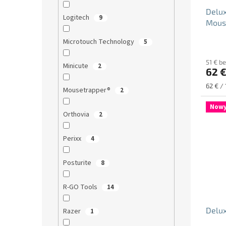
Delu
Logitech
9
Mous
Microtouch Technology
5
Średni
ocena
51 € b
produ
Minicute
2
62 
wynos
4.7
Cena
62 € / 
Mousetrapper®
2
na
jednos
5
Nowy
gwiazd
Orthovia
2
Perixx
4
Posturite
8
R-GO Tools
14
Delu
Razer
1