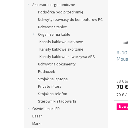
s
Akcesoria ergonomiczne
t
Podpórka pod przedramię
a
Uchwyty i zawiasy do komputerów PC
p
Uchwyt na tablet
r
o
Organizer na kable
d
Kanały kablowe siatkowe
u
Kanały kablowe skórzane
R-GO
k
Kanały kablowe z tworzywa ABS
Mous
t
Uchwyt na dokumenty
ó
Średni
Podnóżek
w
ocena
Stojak na laptopa
58 € b
produ
70 
Private filters
wynos
5.0
Stojak na telefon
Cena
70 € / 
na
jednos
Sterowniki i ładowarki
5
Nowy
Oświetlenie LED
gwiazd
Bazar
Marki