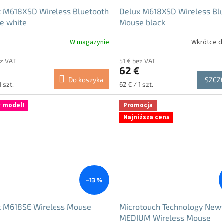
x M618XSD Wireless Bluetooth
Delux M618XSD Wireless Bl
e white
Mouse black
W magazynie
Wkrótce d
a
Średnia
ocena
ez VAT
51 € bez VAT
ktu
produktu
€
62 €
i
wynosi
Do koszyka
SZCZ
4.8
Cena
1 szt.
62 € / 1 szt.
na
tkowa:
jednostkowa:
5
 model!
Promocja
ek.
gwiazdek.
Najniższa cena
–13 %
x M618SE Wireless Mouse
Microtouch Technology Newt
MEDIUM Wireless Mouse