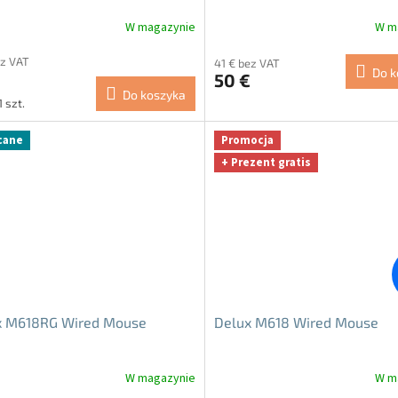
W magazynie
W m
ez VAT
41 € bez VAT
Do k
50 €
Do koszyka
1 szt.
tkowa:
cane
Promocja
+ Prezent gratis
x M618RG Wired Mouse
Delux M618 Wired Mouse
W magazynie
W m
a
Średnia
ocena