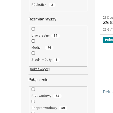
Rὅckstick
2
21 € b
Rozmiar myszy
25 €
Cena
25 € / 
jednos
Uniwersalny
34
Pole
Medium
76
Średni + Duży
3
pokaż więcej
Połączenie
Delu
Przewodowy
71
Średni
Bezprzewodowy
50
ocena