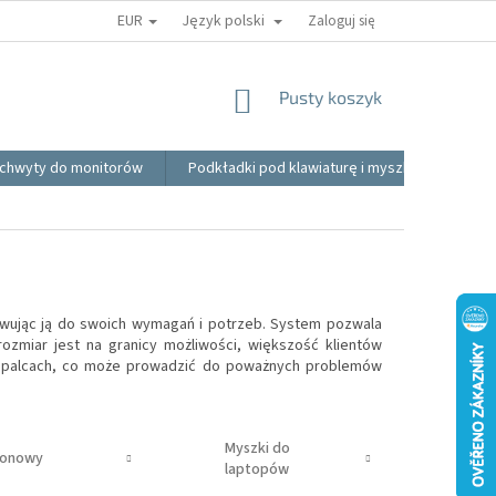
EUR
Język polski
REKLAMACE
BLOG
VIDEO
MOJE ZAMÓWIENIE
Zaloguj się
REGUL
KOSZYK
Pusty koszyk
chwyty do monitorów
Podkładki pod klawiaturę i myszkę
Akce
wując ją do swoich wymagań i potrzeb.
System pozwala
 rozmiar jest na granicy możliwości, większość klientów
w palcach, co może prowadzić do poważnych problemów
Myszki do
ionowy
laptopów