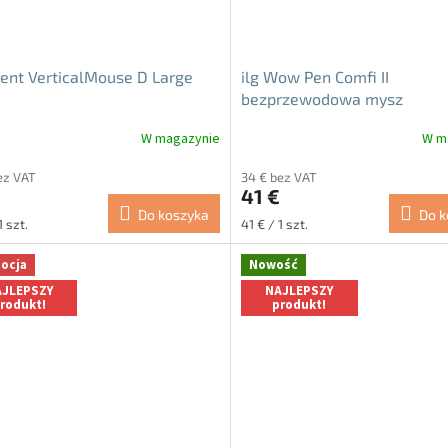
ent VerticalMouse D Large
ilg Wow Pen Comfi II
bezprzewodowa mysz
komputerowa czarna
W magazynie
W m
a
Średnia
ocena
ez VAT
34 € bez VAT
ktu
produktu
€
41 €
i
wynosi
Do koszyka
Do k
5.0
Cena
1 szt.
41 € / 1 szt.
na
tkowa:
jednostkowa:
5
ocja
Nowość
ek.
gwiazdek.
JLEPSZY
NAJLEPSZY
rodukt!
produkt!