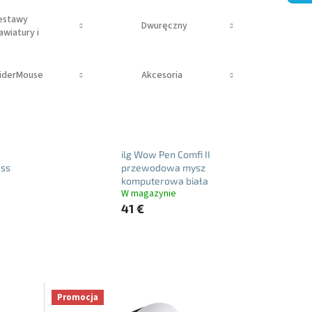
estawy
Dwuręczny
awiatury i
yszy
liderMouse
Akcesoria
ilg Wow Pen Comfi II
ess
przewodowa mysz
komputerowa biała
W magazynie
41 €
Promocja