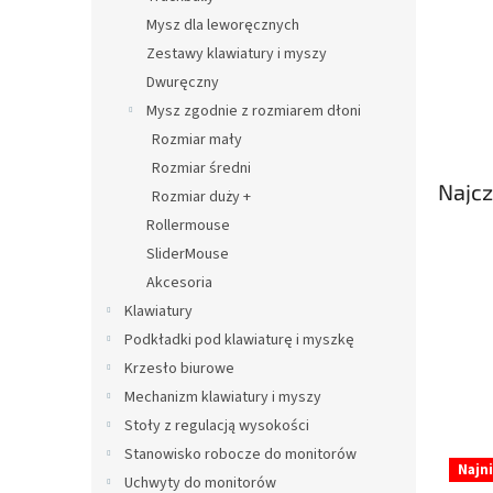
Mysz dla leworęcznych
Zestawy klawiatury i myszy
Dwuręczny
Mysz zgodnie z rozmiarem dłoni
Rozmiar mały
Rozmiar średni
Najcz
Rozmiar duży +
Rollermouse
SliderMouse
Akcesoria
Klawiatury
Podkładki pod klawiaturę i myszkę
Krzesło biurowe
Mechanizm klawiatury i myszy
Stoły z regulacją wysokości
Stanowisko robocze do monitorów
L
Najn
i
Uchwyty do monitorów