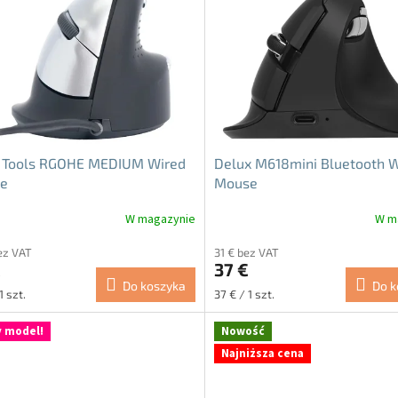
 Tools RGOHE MEDIUM Wired
Delux M618mini Bluetooth W
e
Mouse
W magazynie
W m
a
Średnia
ocena
ez VAT
31 € bez VAT
ktu
produktu
€
37 €
i
wynosi
Do koszyka
Do k
4.8
Cena
1 szt.
37 € / 1 szt.
na
tkowa:
jednostkowa:
5
 model!
Nowość
ek.
gwiazdek.
Najniższa cena