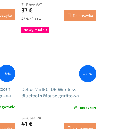
31 € bez VAT
produktu
37 €
wynosi
oszyka
Do koszyka
5.0
Cena
37 € / 1 szt.
na
jednostkowa:
5
Nowy model!
gwiazdek.
–6 %
–18 %
tooth
Delux M618G-DB Wireless
ęczna
Bluetooth Mouse grafitowa
agazynie
W magazynie
Średnia
ocena
34 € bez VAT
produktu
41 €
wynosi
oszyka
Do koszyka