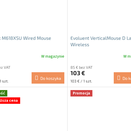
x M618XSU Wired Mouse
Evoluent VerticalMouse D L
Wireless
W magazynie
W m
a
Średnia
ocena
ez VAT
85 € bez VAT
ktu
produktu
€
103 €
i
wynosi
Do koszyka
Do k
5.0
Cena
1 szt.
103 € / 1 szt.
na
tkowa:
jednostkowa:
5
ość
Promocja
ek.
gwiazdek.
iższa cena