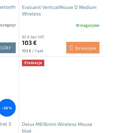
uetooth
Evoluent VerticalMouse D Medium
Wireless
ostępny!
W magazynie
Średnia
ocena
85 € bez VAT
produktu
103 €
wynosi
EGÓŁY
Do koszyka
5.0
Cena
103 € / 1 szt.
na
jednostkowa:
5
Promocja
gwiazdek.
–28 %
ral 3
Delux M618mini Wireless Mouse
blue