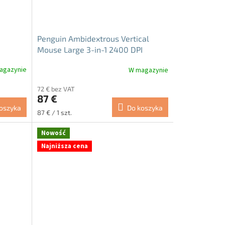
Penguin Ambidextrous Vertical
Mouse Large 3-in-1 2400 DPI
agazynie
W magazynie
Średnia
ocena
72 € bez VAT
produktu
87 €
wynosi
oszyka
Do koszyka
5.0
Cena
87 € / 1 szt.
na
jednostkowa:
5
Nowość
gwiazdek.
Najniższa cena