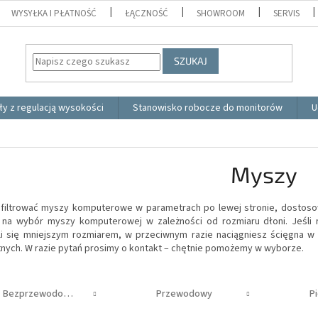
WYSYŁKA I PŁATNOŚĆ
ŁĄCZNOŚĆ
SHOWROOM
SERVIS
SZUKAJ
ły z regulacją wysokości
Stanowisko robocze do monitorów
U
Myszy
filtrować myszy komputerowe
w parametrach po lewej stronie, dostoso
ż na wybór
myszy komputerowej
w zależności od rozmiaru dłoni.
Jeśli
i się mniejszym rozmiarem, w przeciwnym razie naciągniesz ścięgna 
nych.
W razie pytań prosimy o kontakt – chętnie pomożemy w wyborze.
Bezprzewodowy
Przewodowy
P