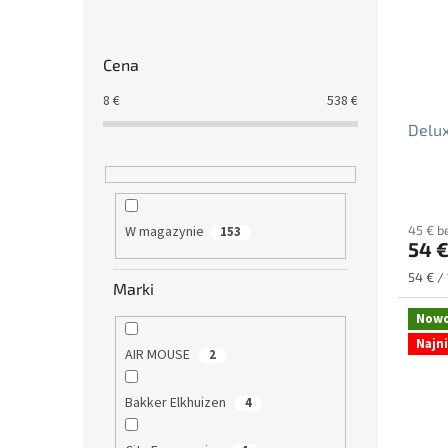
Cena
8
€
538
€
Delu
Średni
ocena
W magazynie
45 € b
153
produ
54 
wynos
5.0
Cena
54 € / 
Marki
na
jednos
5
Now
gwiazd
Najn
AIR MOUSE
2
Bakker Elkhuizen
4