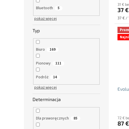
31 € b
produ
Bluetooth
5
37 €
wynos
4.8
Cena
37 € / 
pokaż więcej
na
jednos
5
Prom
Typ
gwiazd
Najn
Biuro
169
Pionowy
111
Podróż
14
pokaż więcej
Evolu
Determinacja
Średni
ocena
Dla praworęcznych
72 € b
85
produ
87 €
wynos