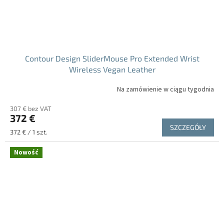
Contour Design SliderMouse Pro Extended Wrist
Wireless Vegan Leather
Na zamówienie w ciągu tygodnia
307 € bez VAT
372 €
SZCZEGÓŁY
Cena
372 € / 1 szt.
jednostkowa:
Nowość