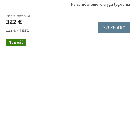
Na zamówienie w ciągu tygodnia
266 € bez VAT
322 €
SZCZEGÓŁY
Cena
322 € / 1 szt.
jednostkowa:
Nowość