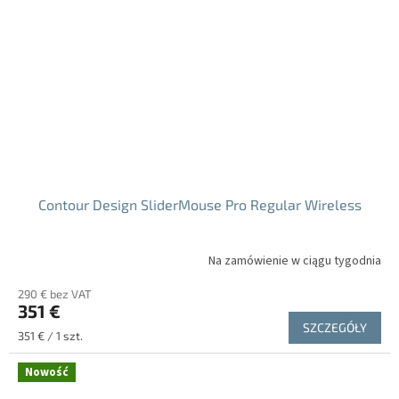
Contour Design SliderMouse Pro Regular Wireless
Na zamówienie w ciągu tygodnia
290 € bez VAT
351 €
SZCZEGÓŁY
Cena
351 € / 1 szt.
jednostkowa:
Nowość