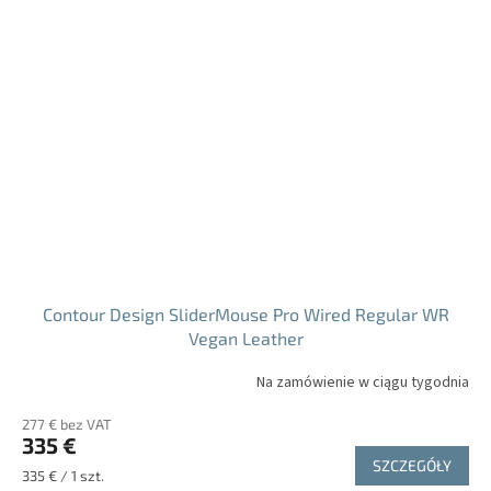
Contour Design SliderMouse Pro Wired Regular WR
Vegan Leather
Na zamówienie w ciągu tygodnia
277 € bez VAT
335 €
SZCZEGÓŁY
Cena
335 € / 1 szt.