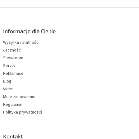
r
c
j
S
o
a
l
t
k
o
i
p
Informacje dla Ciebie
l
k
i
Wysyłka i płatność
a
s
Łączność
t
y
Showroom
Servis
Reklamace
Blog
Video
Moje zamówienie
Regulamin
Polityka prywatności
Kontakt