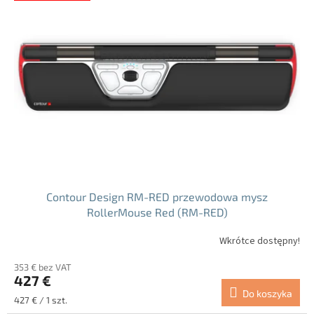
Contour Design RM-RED przewodowa mysz
RollerMouse Red (RM-RED)
Wkrótce dostępny!
353 € bez VAT
427 €
Do koszyka
Cena
427 € / 1 szt.
jednostkowa: