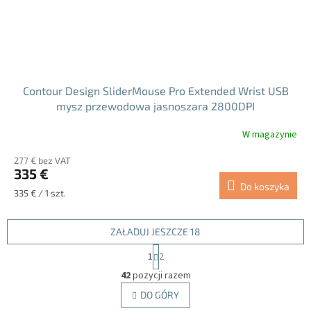
Contour Design SliderMouse Pro Extended Wrist USB
mysz przewodowa jasnoszara 2800DPI
W magazynie
277 € bez VAT
335 €
Do koszyka
Cena
335 € / 1 szt.
jednostkowa:
ZAŁADUJ JESZCZE 18
P
1
2
a
K
g
42
pozycji razem
o
i
n
DO GÓRY
n
t
a