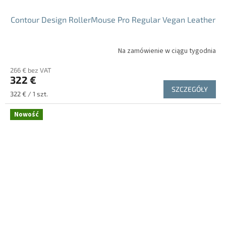
Contour Design RollerMouse Pro Regular Vegan Leather
Na zamówienie w ciągu tygodnia
266 € bez VAT
322 €
SZCZEGÓŁY
Cena
322 € / 1 szt.
jednostkowa:
Nowość