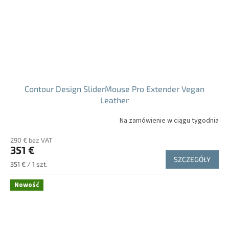
Contour Design SliderMouse Pro Extender Vegan
Leather
Na zamówienie w ciągu tygodnia
290 € bez VAT
351 €
SZCZEGÓŁY
Cena
351 € / 1 szt.
jednostkowa:
Nowość