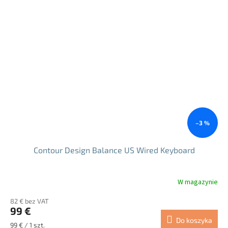
–3 %
Contour Design Balance US Wired Keyboard
W magazynie
82 € bez VAT
99 €
Do koszyka
Cena
99 € / 1 szt.