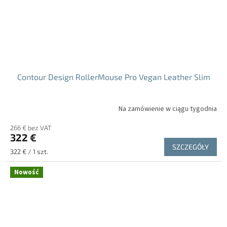
Contour Design RollerMouse Pro Vegan Leather Slim
Na zamówienie w ciągu tygodnia
266 € bez VAT
322 €
SZCZEGÓŁY
Cena
322 € / 1 szt.
jednostkowa:
Nowość