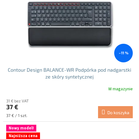
p
r
o
d
u
k
t
ó
–11 %
w
Contour Design BALANCE-WR Podpórka pod nadgarstki
ze skóry syntetycznej
W magazynie
31 € bez VAT
37 €
Do koszyka
Cena
37 € / 1 szt.
jednostkowa:
Nowy model!
Najniższa cena