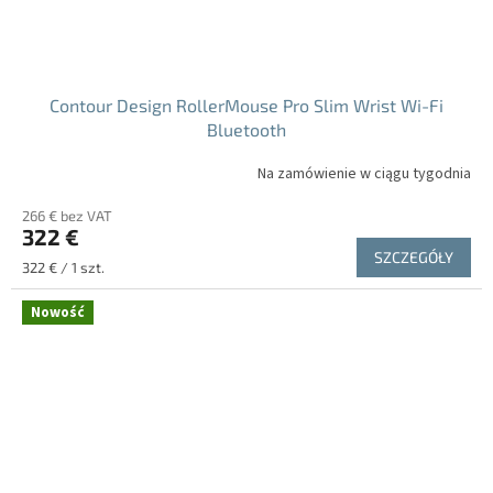
Contour Design RollerMouse Pro Slim Wrist Wi-Fi
Bluetooth
Na zamówienie w ciągu tygodnia
266 € bez VAT
322 €
SZCZEGÓŁY
Cena
322 € / 1 szt.
jednostkowa:
Nowość