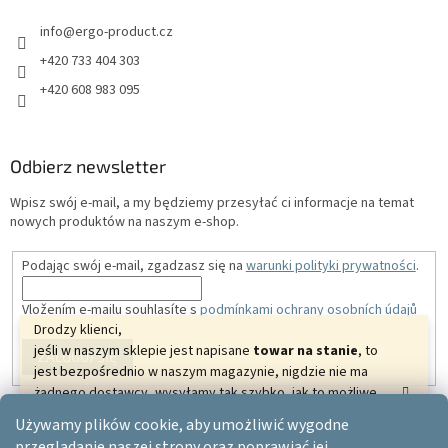
info
@
ergo-product.cz
+420 733 404 303
+420 608 983 095
Odbierz newsletter
Wpisz swój e-mail, a my będziemy przesyłać ci informacje na temat
nowych produktów na naszym e-shop.
Podając swój e-mail, zgadzasz się na
warunki polityki prywatności
.
Vložením e-mailu souhlasíte s
podmínkami ochrany osobních údajů
Drodzy klienci,
jeśli w naszym sklepie jest napisane
towar na stanie
, to
ZALOGUJ SIĘ
jest bezpośrednio w naszym magazynie, nigdzie nie ma
żadnego dostawcy, wysyłamy tak szybko, jak to możliwe.
Dziękujemy za zrozumienie i życzymy pięknych
Używamy plików cookie, aby umożliwić wygodne
relaksujących dni.
Opracował Shoptet
przeglądanie naszej strony oraz poprawiać jej