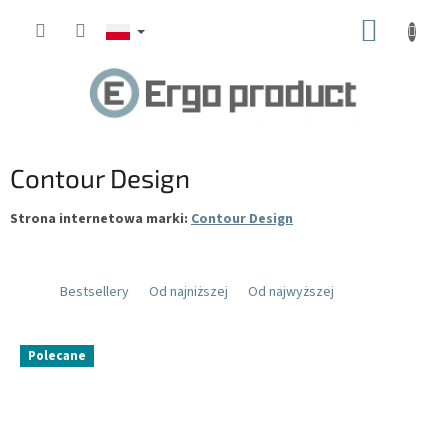
Przejść
KOSZY
do
treści
Contour Design
Strona internetowa marki:
Contour Design
Bestsellery
Od najniższej
Od najwyższej
L
Polecane
i
s
t
a