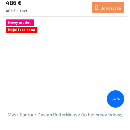
486 €
Do koszyka
Cena
486 € / 1 szt.
jednostkowa:
Nowy model!
Najniższa cena
–4 %
Mysz Contour Design RollerMouse Go bezprzewodowy