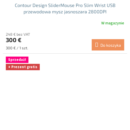
Contour Design SliderMouse Pro Slim Wrist USB
przewodowa mysz jasnoszara 2800DPI
W magazynie
248 € bez VAT
300 €
Do koszyka
Cena
300 € / 1 szt.
jednostkowa:
Sprzedaż!
+ Prezent gratis