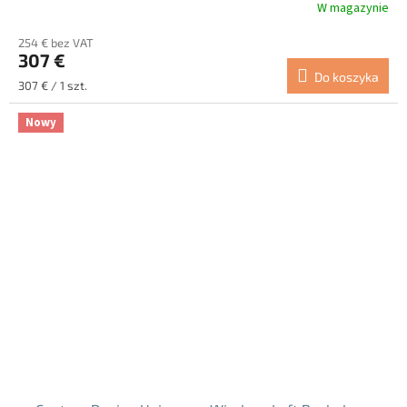
W magazynie
254 € bez VAT
307 €
Do koszyka
Cena
307 € / 1 szt.
jednostkowa:
Nowy