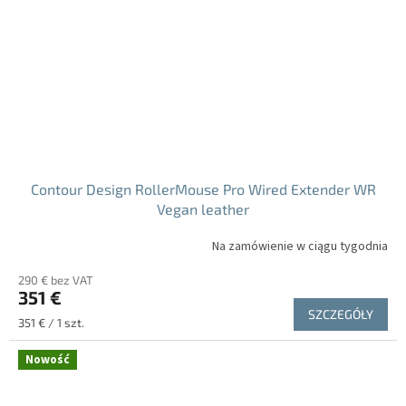
Contour Design RollerMouse Pro Wired Extender WR
Vegan leather
Na zamówienie w ciągu tygodnia
290 € bez VAT
351 €
SZCZEGÓŁY
Cena
351 € / 1 szt.
jednostkowa:
Nowość