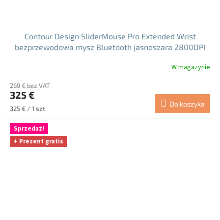
Contour Design SliderMouse Pro Extended Wrist
bezprzewodowa mysz Bluetooth jasnoszara 2800DPI
W magazynie
269 € bez VAT
325 €
Do koszyka
Cena
325 € / 1 szt.
jednostkowa:
Sprzedaż!
+ Prezent gratis