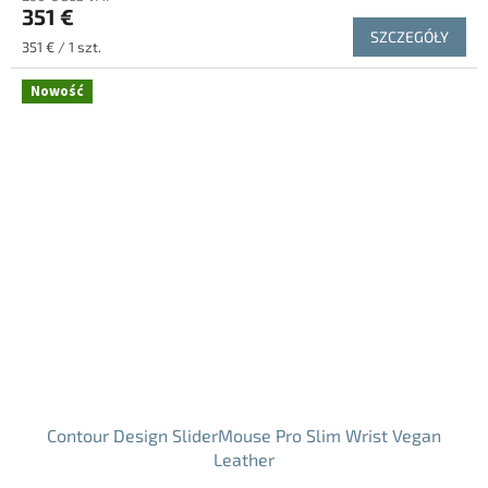
351 €
SZCZEGÓŁY
Cena
351 € / 1 szt.
jednostkowa:
Nowość
Contour Design SliderMouse Pro Slim Wrist Vegan
Leather