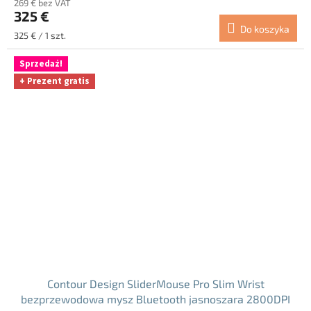
269 € bez VAT
325 €
Do koszyka
Cena
325 € / 1 szt.
jednostkowa:
Sprzedaż!
+ Prezent gratis
Contour Design SliderMouse Pro Slim Wrist
bezprzewodowa mysz Bluetooth jasnoszara 2800DPI