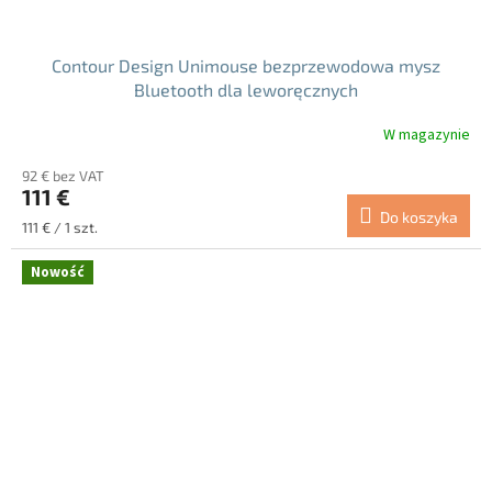
Contour Design Unimouse bezprzewodowa mysz
Bluetooth dla leworęcznych
W magazynie
92 € bez VAT
111 €
Do koszyka
Cena
111 € / 1 szt.
jednostkowa:
Nowość