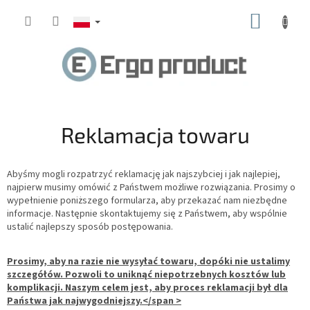
Przejść
KOSZY
do
treści
Reklamacja towaru
Abyśmy mogli rozpatrzyć reklamację jak najszybciej i jak najlepiej,
najpierw musimy omówić z Państwem możliwe rozwiązania. Prosimy o
wypełnienie poniższego formularza, aby przekazać nam niezbędne
informacje. Następnie skontaktujemy się z Państwem, aby wspólnie
ustalić najlepszy sposób postępowania.
Prosimy, aby na razie nie wysyłać towaru, dopóki nie ustalimy
szczegółów. Pozwoli to uniknąć niepotrzebnych kosztów lub
komplikacji. Naszym celem jest, aby proces reklamacji był dla
Państwa jak najwygodniejszy.</span >