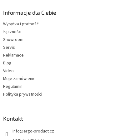
o
p
Informacje dla Ciebie
k
Wysyłka i płatność
a
Łączność
Showroom
Servis
Reklamace
Blog
Video
Moje zamówienie
Regulamin
Polityka prywatności
Kontakt
info
@
ergo-product.cz