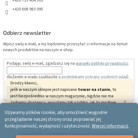
+420 733 404 303
+420 608 983 095
Odbierz newsletter
Wpisz swój e-mail, a my będziemy przesyłać ci informacje na temat
nowych produktów na naszym e-shop.
Podając swój e-mail, zgadzasz się na
warunki polityki prywatności
.
Vložením e-mailu souhlasíte s
podmínkami ochrany osobních údajů
Drodzy klienci,
jeśli w naszym sklepie jest napisane
towar na stanie
, to
ZALOGUJ SIĘ
jest bezpośrednio w naszym magazynie, nigdzie nie ma
żadnego dostawcy, wysyłamy tak szybko, jak to możliwe.
Dziękujemy za zrozumienie i życzymy pięknych
Używamy plików cookie, aby umożliwić wygodne
relaksujących dni.
Opracował Shoptet
przeglądanie naszej strony oraz poprawiać jej
Twój ERGO-PRODUCT.CZ
funkcjonalność, wydajność i użyteczność.
Więcej informacji.
Copyright 2026
Ergo-product
. Wszystkie prawa zastrzeżone.