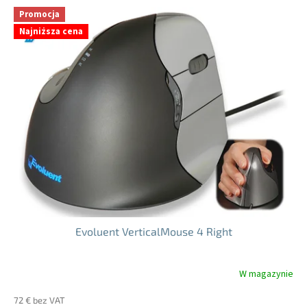
5
Promocja
gwiazdek.
Najniższa cena
Evoluent VerticalMouse 4 Right
W magazynie
Średnia
ocena
72 € bez VAT
produktu