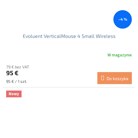
–4 %
Evoluent VerticalMouse 4 Small Wireless
W magazynie
79 € bez VAT
95 €
Do koszyka
Cena
95 € / 1 szt.
jednostkowa:
Nowy