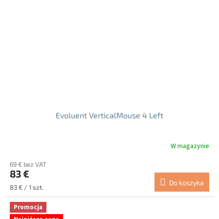
Evoluent VerticalMouse 4 Left
W magazynie
69 € bez VAT
83 €
Do koszyka
Cena
83 € / 1 szt.
jednostkowa:
Promocja