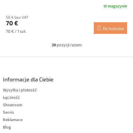
W magazynie
58 € bez VAT
70 €
Do koszyka
Cena
70 € / 1 szt.
jednostkowa:
20
pozycji razem
K
o
n
S
t
t
r
o
o
p
Informacje dla Ciebie
l
k
k
Wysyłka i płatność
a
i
Łączność
l
i
Showroom
s
Servis
t
Reklamace
y
Blog