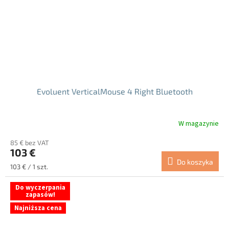
Evoluent VerticalMouse 4 Right Bluetooth
W magazynie
Średnia
ocena
85 € bez VAT
produktu
103 €
wynosi
Do koszyka
5.0
Cena
103 € / 1 szt.
na
jednostkowa:
5
Do wyczerpania
gwiazdek.
zapasów!
Najniższa cena