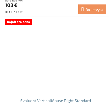
85 € bez VAT
produktu
103 €
wynosi
Do koszyka
5.0
Cena
103 € / 1 szt.
na
jednostkowa:
5
Najniższa cena
gwiazdek.
Evoluent VerticalMouse Right Standard