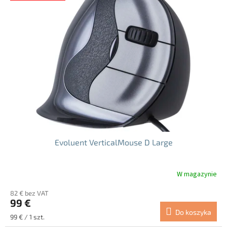
Evoluent VerticalMouse D Large
W magazynie
Średnia
ocena
82 € bez VAT
produktu
99 €
wynosi
Do koszyka
5.0
Cena
99 € / 1 szt.
na
jednostkowa: