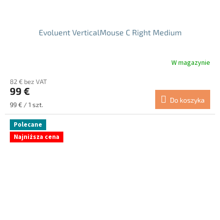
Evoluent VerticalMouse C Right Medium
W magazynie
82 € bez VAT
99 €
Do koszyka
Cena
99 € / 1 szt.
jednostkowa:
Polecane
Najniższa cena