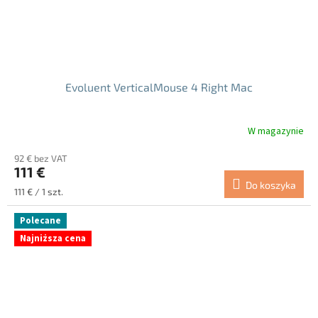
Evoluent VerticalMouse 4 Right Mac
W magazynie
Średnia
ocena
92 € bez VAT
produktu
111 €
wynosi
Do koszyka
5.0
Cena
111 € / 1 szt.
na
jednostkowa:
5
Polecane
gwiazdek.
Najniższa cena