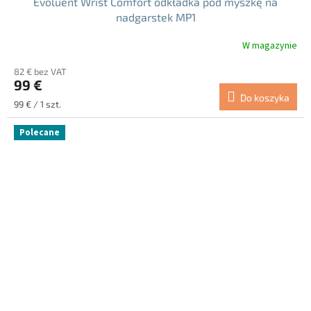
Evoluent Wrist Comfort odkładka pod myszkę na
nadgarstek MP1
W magazynie
Średnia
ocena
82 € bez VAT
produktu
99 €
wynosi
Do koszyka
5.0
Cena
99 € / 1 szt.
na
jednostkowa:
5
Polecane
gwiazdek.