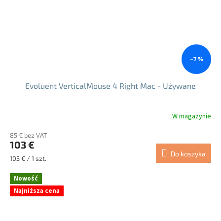
–7 %
Evoluent VerticalMouse 4 Right Mac - Używane
W magazynie
85 € bez VAT
103 €
Do koszyka
Cena
103 € / 1 szt.
jednostkowa:
Nowość
Najniższa cena