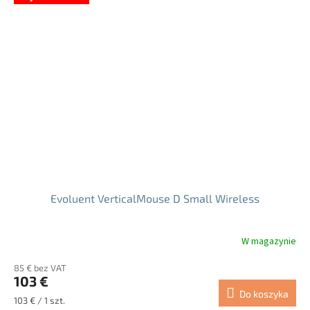
Evoluent VerticalMouse D Small Wireless
W magazynie
Średnia
ocena
85 € bez VAT
produktu
103 €
wynosi
Do koszyka
5.0
Cena
103 € / 1 szt.
na