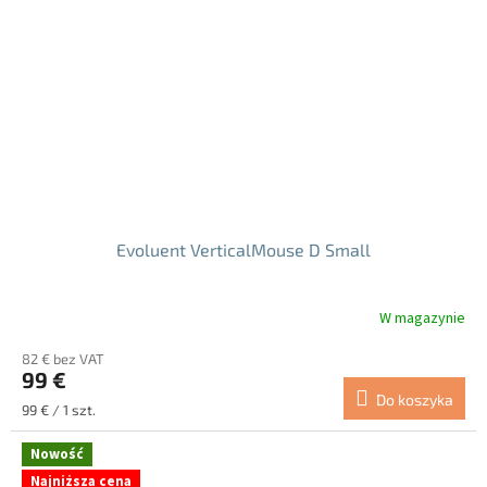
Evoluent VerticalMouse D Small
W magazynie
Średnia
ocena
82 € bez VAT
produktu
99 €
wynosi
Do koszyka
5.0
Cena
99 € / 1 szt.
na
jednostkowa:
5
Nowość
gwiazdek.
Najniższa cena