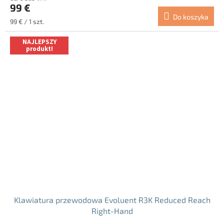
99 €
wynosi
Do koszyka
4.7
Cena
99 € / 1 szt.
na
jednostkowa:
5
NAJLEPSZY
gwiazdek.
produkt!
Klawiatura przewodowa Evoluent R3K Reduced Reach
Right-Hand