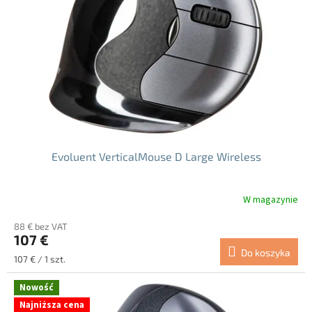
p
r
o
d
u
k
t
ó
w
Evoluent VerticalMouse D Large Wireless
W magazynie
Średnia
ocena
88 € bez VAT
produktu
107 €
wynosi
Do koszyka
5.0
Cena
107 € / 1 szt.
na
jednostkowa:
5
Nowość
gwiazdek.
Najniższa cena