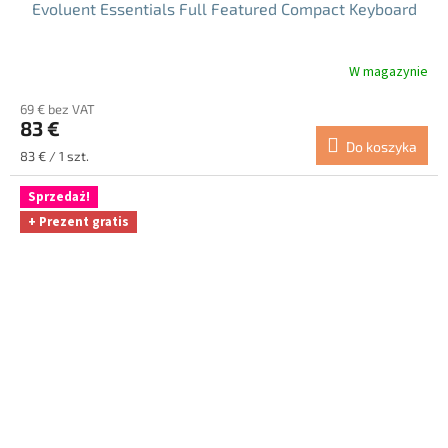
Evoluent Essentials Full Featured Compact Keyboard
W magazynie
69 € bez VAT
83 €
Do koszyka
Cena
83 € / 1 szt.
jednostkowa:
Sprzedaż!
+ Prezent gratis