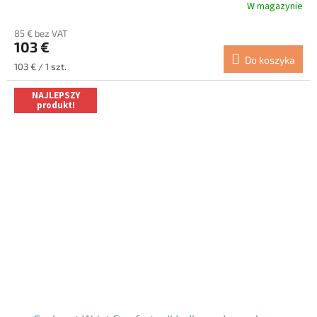
W magazynie
Średnia
ocena
85 € bez VAT
produktu
103 €
wynosi
Do koszyka
5.0
Cena
103 € / 1 szt.
na
jednostkowa:
5
NAJLEPSZY
gwiazdek.
produkt!