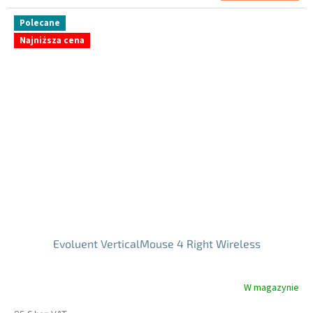
jednostkowa:
Polecane
Najniższa cena
Evoluent VerticalMouse 4 Right Wireless
W magazynie
Średnia
ocena