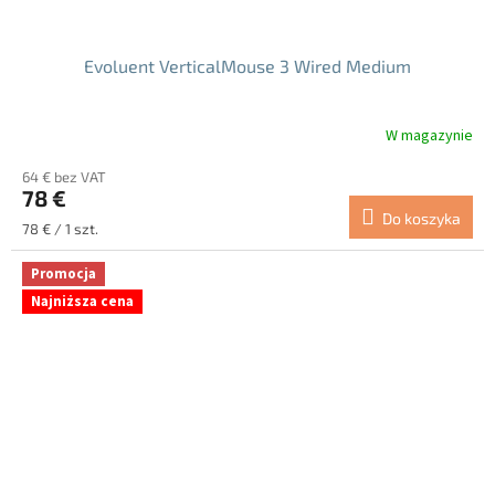
Evoluent VerticalMouse 3 Wired Medium
W magazynie
Średnia
ocena
64 € bez VAT
produktu
78 €
wynosi
Do koszyka
5.0
Cena
78 € / 1 szt.
na
jednostkowa:
5
Promocja
gwiazdek.
Najniższa cena