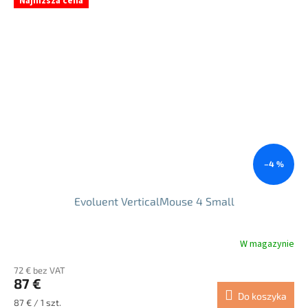
Najniższa cena
–4 %
Evoluent VerticalMouse 4 Small
W magazynie
72 € bez VAT
87 €
Do koszyka
Cena
87 € / 1 szt.