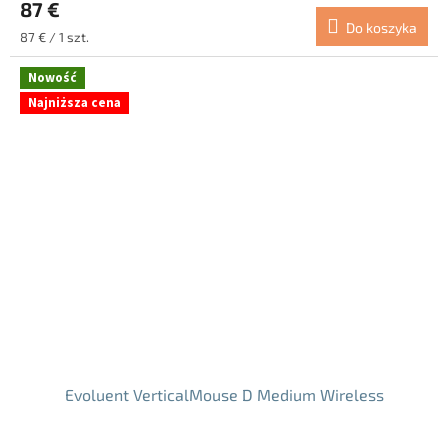
87 €
wynosi
Do koszyka
5.0
Cena
87 € / 1 szt.
na
jednostkowa:
5
Nowość
gwiazdek.
Najniższa cena
Evoluent VerticalMouse D Medium Wireless