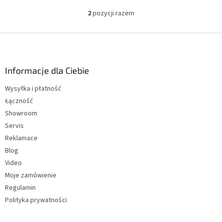
5
2
pozycji razem
gwiazdek.
K
o
n
S
t
t
r
o
o
p
Informacje dla Ciebie
l
k
k
Wysyłka i płatność
a
i
Łączność
l
i
Showroom
s
Servis
t
Reklamace
y
Blog
Video
Moje zamówienie
Regulamin
Polityka prywatności