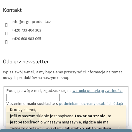
Kontakt
info
@
ergo-product.cz
+420 733 404 303
+420 608 983 095
Odbierz newsletter
Wpisz swój e-mail, a my będziemy przesyłać ci informacje na temat
nowych produktów na naszym e-shop.
Podając swój e-mail, zgadzasz się na
warunki polityki prywatności
.
Vložením e-mailu souhlasíte s
podmínkami ochrany osobních údajů
Drodzy klienci,
jeśli w naszym sklepie jest napisane
towar na stanie
, to
ZALOGUJ SIĘ
jest bezpośrednio w naszym magazynie, nigdzie nie ma
żadnego dostawcy, wysyłamy tak szybko, jak to możliwe.