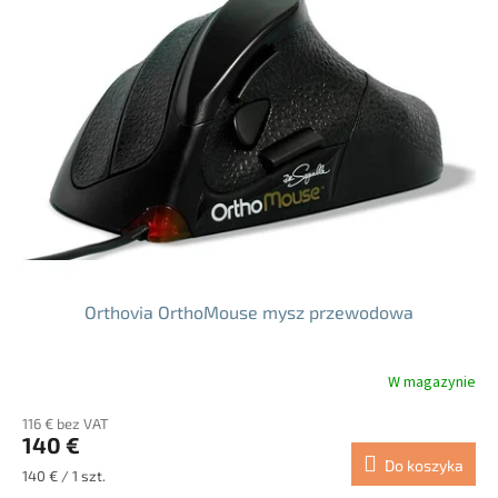
Orthovia OrthoMouse mysz przewodowa
W magazynie
Średnia
ocena
116 € bez VAT
produktu
140 €
wynosi
Do koszyka
5.0
Cena
140 € / 1 szt.
na
jednostkowa: