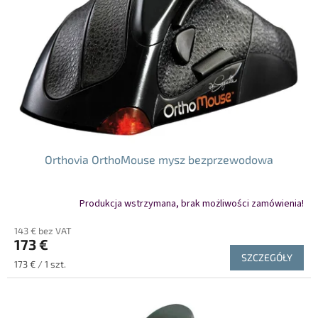
p
r
o
d
u
k
t
ó
w
Orthovia OrthoMouse mysz bezprzewodowa
Produkcja wstrzymana, brak możliwości zamówienia!
143 € bez VAT
173 €
SZCZEGÓŁY
Cena
173 € / 1 szt.
jednostkowa: