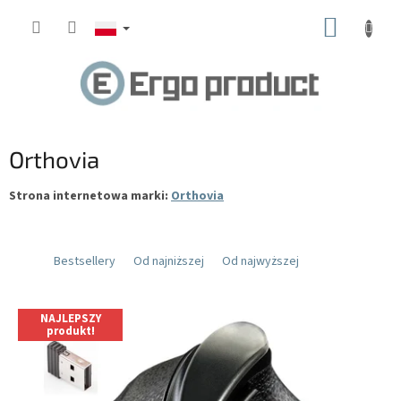
Przejść
KOSZY
do
treści
Orthovia
Strona internetowa marki:
Orthovia
Bestsellery
Od najniższej
Od najwyższej
L
NAJLEPSZY
i
produkt!
s
t
a