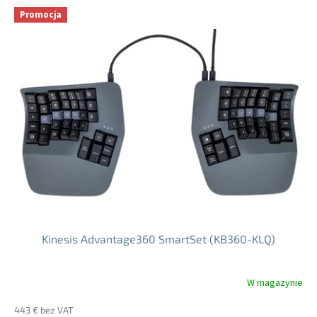
5
Promocja
gwiazdek.
Kinesis Advantage360 SmartSet (KB360-KLQ)
W magazynie
Średnia
ocena
443 € bez VAT
produktu