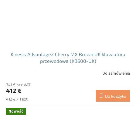
Kinesis Advantage2 Cherry MX Brown UK klawiatura
przewodowa (KB600-UK)
Do zamówienia
341 € bez VAT
412 €
Do koszyka
Cena
412 € / 1 szt.
jednostkowa:
Nowość