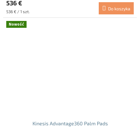
536 €
wynosi
Do koszyka
5.0
Cena
536 € / 1 szt.
na
jednostkowa:
5
Nowość
gwiazdek.
Kinesis Advantage360 Palm Pads