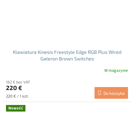
Klawiatura Kinesis Freestyle Edge RGB Plus Wired
Gateron Brown Switches
W magazynie
Średnia
ocena
182 € bez VAT
produktu
220 €
wynosi
Do koszyka
5.0
Cena
220 € / 1 szt.
na
jednostkowa:
5
Nowość
gwiazdek.