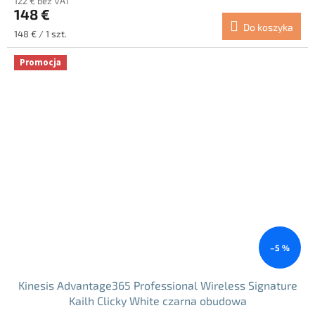
122 € bez VAT
produktu
148 €
wynosi
Do koszyka
5.0
Cena
148 € / 1 szt.
na
jednostkowa:
5
Promocja
gwiazdek.
–5 %
Kinesis Advantage365 Professional Wireless Signature
Kailh Clicky White czarna obudowa