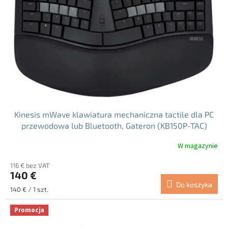
p
r
o
d
u
k
t
ó
w
Kinesis mWave klawiatura mechaniczna tactile dla PC
przewodowa lub Bluetooth, Gateron (KB150P-TAC)
W magazynie
Średnia
ocena
116 € bez VAT
produktu
140 €
wynosi
Do koszyka
4.5
Cena
140 € / 1 szt.
na
jednostkowa:
5
Promocja
gwiazdek.