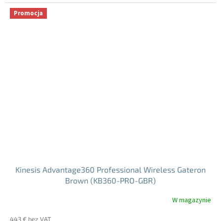
jednostkowa:
5
Promocja
gwiazdek.
Kinesis Advantage360 Professional Wireless Gateron
Brown (KB360-PRO-GBR)
W magazynie
Średnia
ocena
443 € bez VAT
produktu