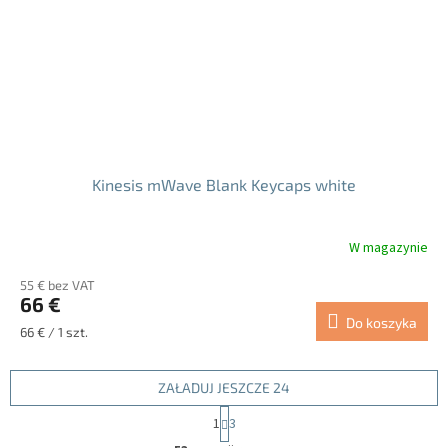
Kinesis mWave Blank Keycaps white
W magazynie
55 € bez VAT
66 €
Do koszyka
Cena
66 € / 1 szt.
jednostkowa:
ZAŁADUJ JESZCZE 24
P
1
3
a
K
g