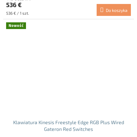
536 €
wynosi
Do koszyka
5.0
Cena
536 € / 1 szt.
na
jednostkowa:
5
Nowość
gwiazdek.
Klawiatura Kinesis Freestyle Edge RGB Plus Wired
Gateron Red Switches