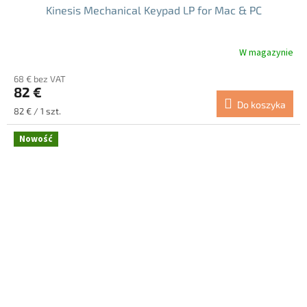
Kinesis Mechanical Keypad LP for Mac & PC
W magazynie
68 € bez VAT
82 €
Do koszyka
Cena
82 € / 1 szt.
jednostkowa:
Nowość