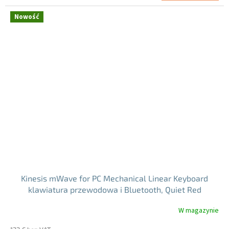
jednostkowa:
Nowość
Kinesis mWave for PC Mechanical Linear Keyboard
klawiatura przewodowa i Bluetooth, Quiet Red
(KB150P-LIN)
W magazynie
Średnia
ocena