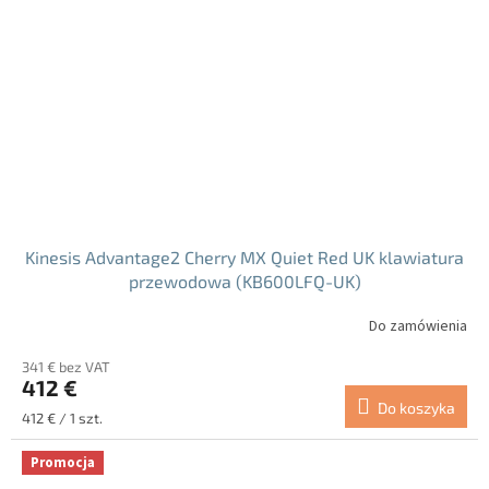
Kinesis Advantage2 Cherry MX Quiet Red UK klawiatura
przewodowa (KB600LFQ-UK)
Do zamówienia
341 € bez VAT
412 €
Do koszyka
Cena
412 € / 1 szt.
jednostkowa:
Promocja