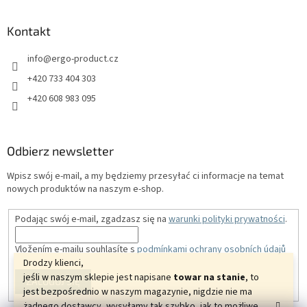
Kontakt
info
@
ergo-product.cz
+420 733 404 303
+420 608 983 095
Odbierz newsletter
Wpisz swój e-mail, a my będziemy przesyłać ci informacje na temat
nowych produktów na naszym e-shop.
Podając swój e-mail, zgadzasz się na
warunki polityki prywatności
.
Vložením e-mailu souhlasíte s
podmínkami ochrany osobních údajů
Drodzy klienci,
jeśli w naszym sklepie jest napisane
towar na stanie
, to
ZALOGUJ SIĘ
jest bezpośrednio w naszym magazynie, nigdzie nie ma
żadnego dostawcy, wysyłamy tak szybko, jak to możliwe.