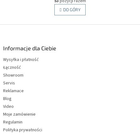
53
pozycji razem
o
i
n
DO GÓRY
n
t
a
r
c
j
S
o
a
l
t
k
o
i
p
Informacje dla Ciebie
l
k
i
Wysyłka i płatność
a
s
Łączność
t
y
Showroom
Servis
Reklamace
Blog
Video
Moje zamówienie
Regulamin
Polityka prywatności