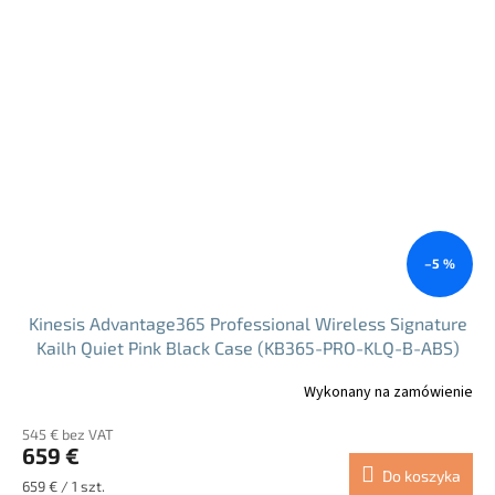
–5 %
Kinesis Advantage365 Professional Wireless Signature
Kailh Quiet Pink Black Case (KB365-PRO-KLQ-B-ABS)
Wykonany na zamówienie
545 € bez VAT
659 €
Do koszyka
Cena
659 € / 1 szt.