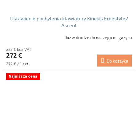
Ustawienie pochylenia klawiatury Kinesis Freestyle2
Ascent
Już w drodze do naszego magazynu
225 € bez VAT
272 €
Do koszyka
Cena
272 € / 1 szt.
jednostkowa:
Najniższa cena