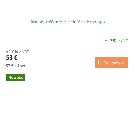
Kinesis mWave Black Mac Keycaps
W magazynie
44 € bez VAT
53 €
Do koszyka
Cena
53 € / 1 szt.
jednostkowa:
Nowość