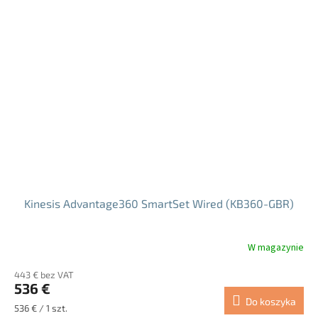
Kinesis Advantage360 SmartSet Wired (KB360-GBR)
W magazynie
Średnia
ocena
443 € bez VAT
produktu
536 €
wynosi
Do koszyka
5.0
Cena
536 € / 1 szt.
na