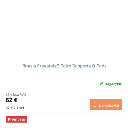
Kinesis Freestyle2 Palm Supports & Pads
W magazynie
51 € bez VAT
62 €
Do koszyka
Cena
62 € / 1 szt.
jednostkowa:
Promocja