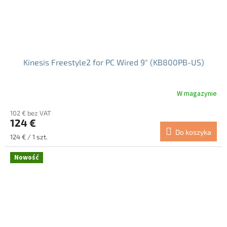
Kinesis Freestyle2 for PC Wired 9" (KB800PB-US)
W magazynie
Średnia
ocena
102 € bez VAT
produktu
124 €
wynosi
Do koszyka
4.5
Cena
124 € / 1 szt.
na
jednostkowa:
5
Nowość
gwiazdek.