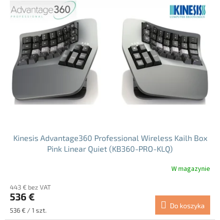
Kinesis Advantage360 Professional Wireless Kailh Box
Pink Linear Quiet (KB360-PRO-KLQ)
W magazynie
Średnia
ocena
443 € bez VAT
produktu
536 €
wynosi
Do koszyka
5.0
Cena
536 € / 1 szt.
na
jednostkowa: