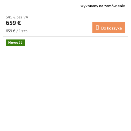
Wykonany na zamówienie
545 € bez VAT
659 €
Do koszyka
Cena
659 € / 1 szt.
jednostkowa:
Nowość