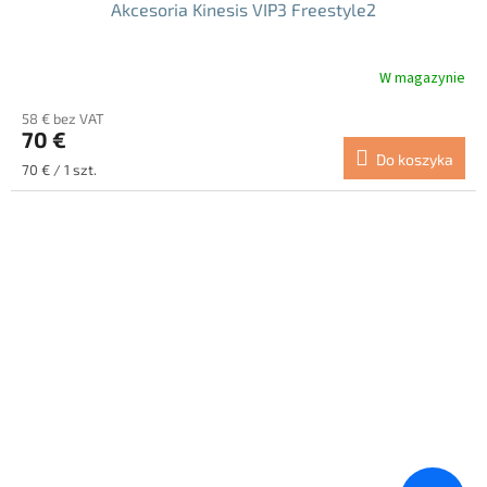
Akcesoria Kinesis VIP3 Freestyle2
W magazynie
Średnia
ocena
58 € bez VAT
produktu
70 €
wynosi
Do koszyka
5.0
Cena
70 € / 1 szt.
na
jednostkowa:
5
gwiazdek.