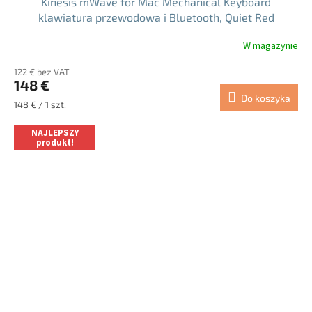
Kinesis mWave for Mac Mechanical Keyboard
klawiatura przewodowa i Bluetooth, Quiet Red
(KB150M-LIN)
W magazynie
122 € bez VAT
148 €
Do koszyka
Cena
148 € / 1 szt.
jednostkowa:
NAJLEPSZY
produkt!