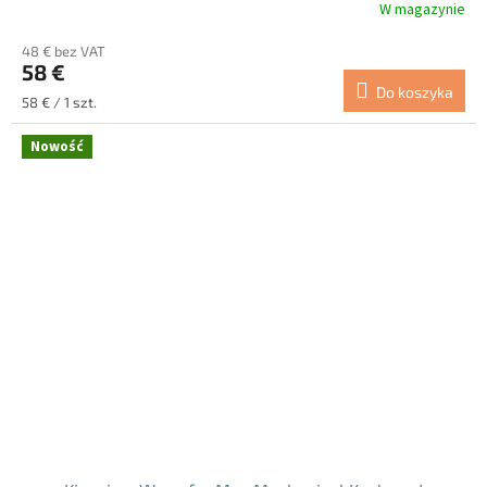
W magazynie
48 € bez VAT
58 €
Do koszyka
Cena
58 € / 1 szt.
jednostkowa:
Nowość