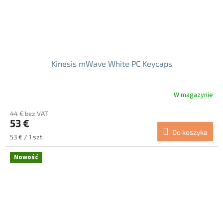
Kinesis mWave White PC Keycaps
W magazynie
44 € bez VAT
53 €
Do koszyka
Cena
53 € / 1 szt.
jednostkowa:
Nowość