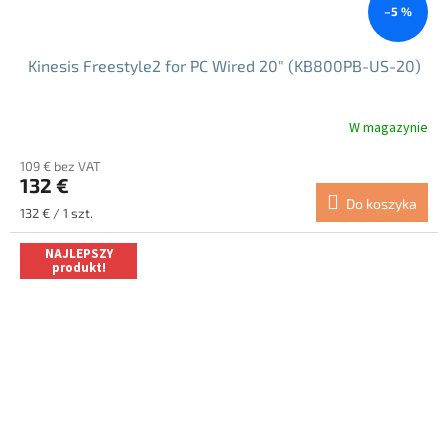
–5 %
Kinesis Freestyle2 for PC Wired 20" (KB800PB-US-20)
W magazynie
Średnia
ocena
109 € bez VAT
produktu
132 €
wynosi
Do koszyka
5.0
Cena
132 € / 1 szt.
na
jednostkowa:
5
NAJLEPSZY
gwiazdek.
produkt!