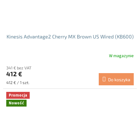
Kinesis Advantage2 Cherry MX Brown US Wired (KB600)
W magazynie
Średnia
ocena
341 € bez VAT
produktu
412 €
wynosi
Do koszyka
5.0
Cena
412 € / 1 szt.
na
jednostkowa:
5
Promocja
gwiazdek.
Nowość