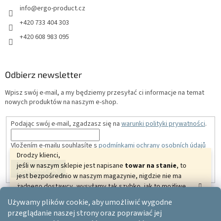
info
@
ergo-product.cz
+420 733 404 303
+420 608 983 095
Odbierz newsletter
Wpisz swój e-mail, a my będziemy przesyłać ci informacje na temat
nowych produktów na naszym e-shop.
Podając swój e-mail, zgadzasz się na
warunki polityki prywatności
.
Vložením e-mailu souhlasíte s
podmínkami ochrany osobních údajů
Drodzy klienci,
jeśli w naszym sklepie jest napisane
towar na stanie
, to
ZALOGUJ SIĘ
jest bezpośrednio w naszym magazynie, nigdzie nie ma
żadnego dostawcy, wysyłamy tak szybko, jak to możliwe.
Dziękujemy za zrozumienie i życzymy pięknych
Używamy plików cookie, aby umożliwić wygodne
relaksujących dni.
Opracował Shoptet
przeglądanie naszej strony oraz poprawiać jej
Twój ERGO-PRODUCT.CZ