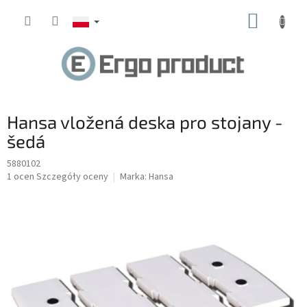
Przejść
KOSZY
do
treści
Hansa vložená deska pro stojany -
šedá
5880102
Średnia
1 ocen
Szczegóły oceny
Marka:
Hansa
ocena
produktu
wynosi
5.0
na
5
gwiazdek.