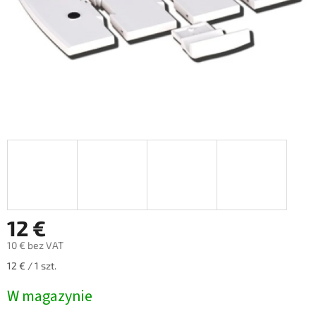
12 €
10 € bez VAT
Cena
12 € / 1 szt.
jednostkowa:
W magazynie