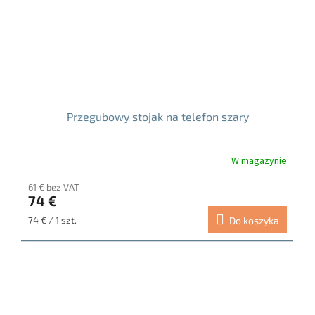
Przegubowy stojak na telefon szary
W magazynie
Średnia
ocena
61 € bez VAT
produktu
74 €
wynosi
5.0
Cena
74 € / 1 szt.
Do koszyka
na
jednostkowa:
5
gwiazdek.