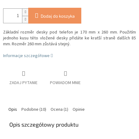
Dodaj do koszyka
Základní rozměr desky pod telefon je 170 mm x 260 mm. Použitím
jednoho kusu této vložené desky přidáte ke kratší straně dalších 85
mm. Rozměr 260 mm zůstává stejný.
Informacje szczegółowe
ZADAJ PYTANIE
POWIADOM MNIE
Opis
Podobne (10)
Ocena (1)
Opinie
Opis szczegółowy produktu