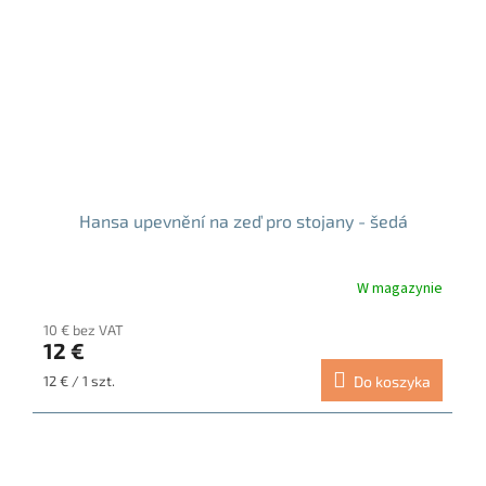
Hansa upevnění na zeď pro stojany - šedá
W magazynie
10 € bez VAT
12 €
Cena
12 € / 1 szt.
Do koszyka
jednostkowa: