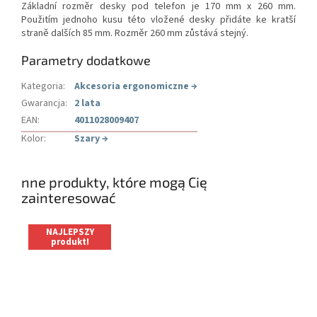
Základní rozměr desky pod telefon je 170 mm x 260 mm.
Použitím jednoho kusu této vložené desky přidáte ke kratší
straně dalších 85 mm. Rozměr 260 mm zůstává stejný.
Parametry dodatkowe
Kategoria
:
Akcesoria ergonomiczne
→
Gwarancja
:
2 lata
EAN
:
4011028009407
Kolor
:
Szary
→
nne produkty, które mogą Cię
zainteresować
NAJLEPSZY
produkt!