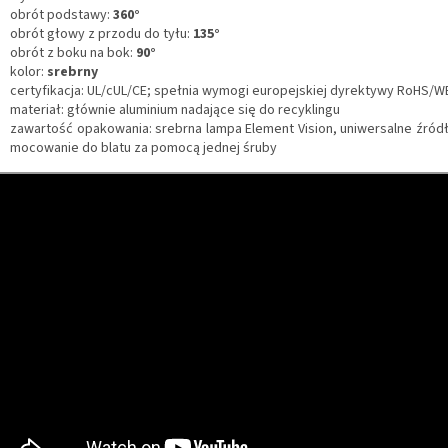
obrót podstawy:
360°
obrót głowy z przodu do tyłu:
135°
o
brót z boku na bok:
90°
kolor:
srebrny
certyfikacja: UL/cUL/CE;
spełnia wymogi europejskiej dyrektywy RoHS/W
materiał: głównie aluminium nadające się do recyklingu
zawartość opakowania: srebrna lampa Element Vision, uniwersalne źródło
mocowanie do blatu za pomocą jednej śruby