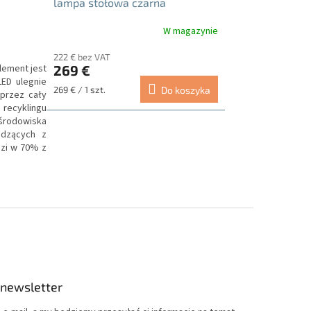
lampa stołowa czarna
W magazynie
222 € bez VAT
lement jest
269 €
LED ulegnie
Cena
269 € / 1 szt.
Do koszyka
przez cały
jednostkowa:
 recyklingu
 środowiska
odzących z
dzi w 70% z
 newsletter