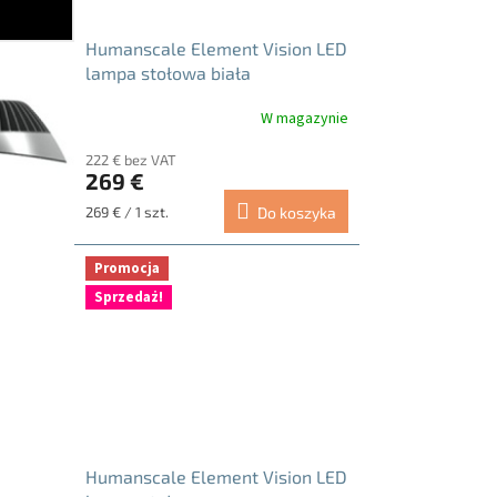
Humanscale Element Vision LED
lampa stołowa biała
W magazynie
222 € bez VAT
269 €
Cena
269 € / 1 szt.
Do koszyka
jednostkowa:
Promocja
Sprzedaż!
Humanscale Element Vision LED