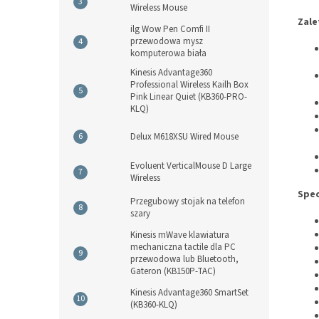
Wireless Mouse
Zale
ilg Wow Pen Comfi II
przewodowa mysz
komputerowa biała
Kinesis Advantage360
Professional Wireless Kailh Box
Pink Linear Quiet (KB360-PRO-
KLQ)
Delux M618XSU Wired Mouse
Evoluent VerticalMouse D Large
Wireless
Spec
Przegubowy stojak na telefon
szary
Kinesis mWave klawiatura
mechaniczna tactile dla PC
przewodowa lub Bluetooth,
Gateron (KB150P-TAC)
Kinesis Advantage360 SmartSet
(KB360-KLQ)