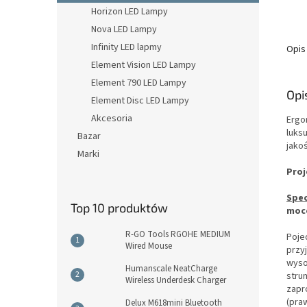
Horizon LED Lampy
Nova LED Lampy
Infinity LED lapmy
Opis
Element Vision LED Lampy
Element 790 LED Lampy
Opi
Element Disc LED Lampy
Akcesoria
Ergo
luks
Bazar
jako
Marki
Proj
Spec
Top 10 produktów
moco
R-GO Tools RGOHE MEDIUM
Poje
Wired Mouse
przy
wyso
Humanscale NeatCharge
stru
Wireless Underdesk Charger
zapr
(pra
Delux M618mini Bluetooth