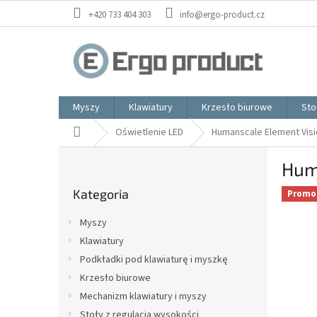
Przejść
+420 733 404 303
info@ergo-product.cz
do
treści
Myszy
Klawiatury
Krzesło biurowe
Sto
Home
Oświetlenie LED
Humanscale Element Visi
P
Hum
a
Pominąć
s
Kategoria
kategorie
Promo
e
k
Myszy
b
Klawiatury
o
Podkładki pod klawiaturę i myszkę
c
z
Krzesło biurowe
n
Mechanizm klawiatury i myszy
y
Stoły z regulacją wysokości