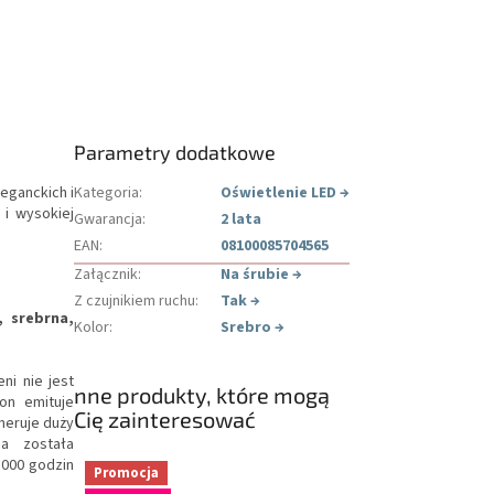
Parametry dodatkowe
eganckich i
Kategoria
:
Oświetlenie LED
→
 i wysokiej
Gwarancja
:
2 lata
EAN
:
08100085704565
Załącznik
:
Na śrubie
→
Z czujnikiem ruchu
:
Tak
→
 srebrna,
Kolor
:
Srebro
→
ni nie jest
nne produkty, które mogą
on emituje
Cię zainteresować
neruje duży
ja została
 000 godzin
Promocja