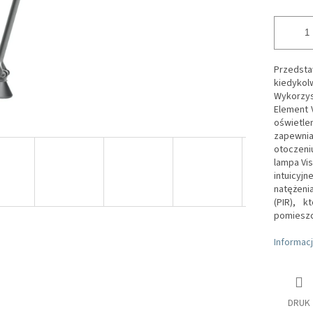
Przedsta
kiedyko
Wykorzys
Element 
oświetl
zapewnia
otoczeni
lampa Vis
intuicyj
natężeni
(PIR), 
pomieszc
Informac
DRUK