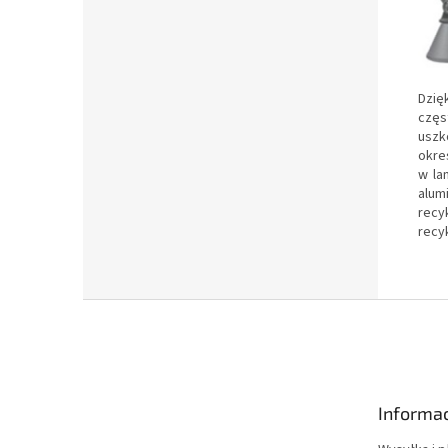
Dzię
częs
uszk
okre
w la
alum
recyk
recy
S
t
o
p
k
Informac
a