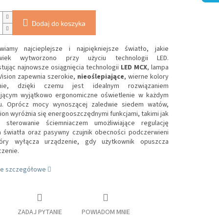
Dodaj do koszyka
wiamy najcieplejsze i najpiękniejsze światło, jakie
lwiek wytworzono przy użyciu technologii LED.
tując najnowsze osiągnięcia technologii
LED MCX
, lampa
Vision zapewnia szerokie,
nieoślepiające
, wierne kolory
enie, dzięki czemu jest idealnym rozwiązaniem
jącym wyjątkowo ergonomiczne oświetlenie w każdym
u.
Oprócz mocy wynoszącej zaledwie siedem watów,
ion wyróżnia się energooszczędnymi funkcjami, takimi jak
ne sterowanie ściemniaczem umożliwiające regulację
a światła oraz pasywny czujnik obecności podczerwieni
który wyłącza urządzenie, gdy użytkownik opuszcza
zenie.
je szczegółowe
ZADAJ PYTANIE
POWIADOM MNIE