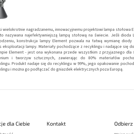
ki wielokrotnie nagradzanemu, innowacyjnemu projektowi lampa stołowa E
to nazywana najefektywniejszą lampą stołową na świecie.
Jeśli dioda 
odzeniu, konstrukcja lampy Element pozwala na łatwą wymianę diody 
s eksploatacji lampy.
Materiały pochodzące z recyklingu i nadające się do
mpie Element - jest ona wykonana przede wszystkim z przyjaznego dla
inium i tworzyw sztucznych, zawierając do 80% materiałów poch
lingu.
Produkt nadaje się do recyklingu w 99%, jego opakowanie pocho
klingu i można go podłączać do gniazdek elektrycznych poza Europą.
je dla Ciebie
Kontakt
Odbierz