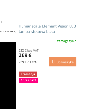
EEE
Humanscale Element Vision LED
lampa stołowa biała
 zasilania,
W magazynie
222 € bez VAT
269 €
Cena
269 € / 1 szt.
Do koszyka
jednostkowa:
Promocja
Sprzedaż!