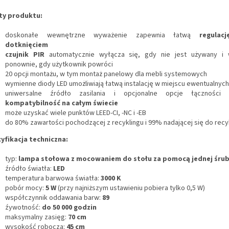
ty produktu:
doskonałe wewnętrzne wyważenie zapewnia łatwą
regulac
dotknięciem
c
zujnik PIR
automatycznie wyłącza się, gdy nie jest używany i 
ponownie, gdy użytkownik powróci
20 opcji montażu, w tym montaż panelowy dla mebli systemowych
wymienne diody LED umożliwiają łatwą instalację w miejscu ewentualnyc
uniwersalne źródło zasilania i opcjonalne opcje łączności 
kompatybilność na całym świecie
może uzyskać wiele punktów LEED-CI, -NC i -EB
do 80% zawartości pochodzącej z recyklingu i 99% nadającej się do recy
yfikacja techniczna:
typ:
lampa stołowa z mocowaniem do stołu za pomocą jednej śru
źródło światła:
LED
temperatura barwowa światła:
3000 K
p
obór mocy:
5 W
(przy najniższym ustawieniu pobiera tylko 0,5 W)
współczynnik oddawania barw:
89
ź
ywotność:
do 50 000 godzin
maksymalny zasięg:
70 cm
w
ysokość robocza:
45 cm