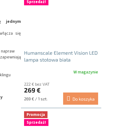
Sprzedaż!
ję jednym
włącza się
h napraw
Humanscale Element Vision LED
zapewniają
lampa stołowa biała
W magazynie
klingu
222 € bez VAT
269 €
by
Cena
269 € / 1 szt.
Do koszyka
jednostkowa:
Promocja
Sprzedaż!