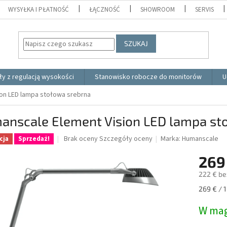
WYSYŁKA I PŁATNOŚĆ
ŁĄCZNOŚĆ
SHOWROOM
SERVIS
SZUKAJ
ły z regulacją wysokości
Stanowisko robocze do monitorów
U
on LED lampa stołowa srebrna
anscale Element Vision LED lampa st
Średnia
Brak oceny
Szczegóły oceny
Marka:
Humanscale
cja
Sprzedaż!
ocena
produktu
269
wynosi
222 € be
0.0
na
Cena
269 € / 1
5
jednostk
gwiazdek.
W mag