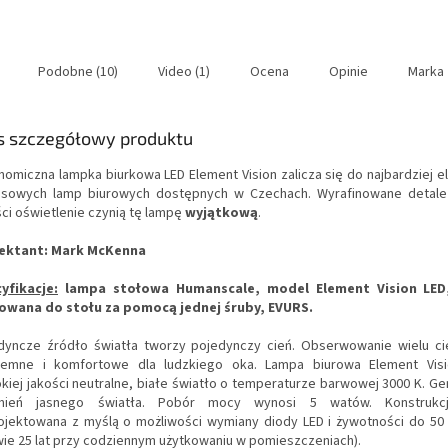
Podobne (10)
Video (1)
Ocena
Opinie
Marka
s szczegółowy produktu
nomiczna lampka biurkowa LED Element Vision zalicza się do najbardziej el
usowych lamp biurowych dostępnych w Czechach.
Wyrafinowane detale
ści oświetlenie czynią tę lampę
wyjątkową
.
ektant: Mark McKenna
yfikacje:
l
ampa stołowa Humanscale, model Element Vision LED,
wana do stołu za pomocą jednej śruby,
EVURS.
dyncze źródło światła tworzy pojedynczy cień.
Obserwowanie wielu cie
jemne i komfortowe dla ludzkiego oka.
Lampa biurowa Element Visi
kiej jakości neutralne, białe światło o temperaturze barwowej 3000 K. Ge
mień jasnego światła.
Pobór mocy wynosi 5 watów.
Konstrukc
ojektowana z myślą o możliwości wymiany diody LED i żywotności do 50
wie 25 lat przy codziennym użytkowaniu w pomieszczeniach).