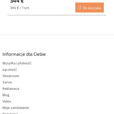
344 €
Cena
344 € / 1 szt.
Do koszyka
jednostkowa:
S
t
o
p
Informacje dla Ciebie
k
Wysyłka i płatność
a
Łączność
Showroom
Servis
Reklamace
Blog
Video
Moje zamówienie