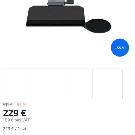
–55 %
511 €
–55 %
229 €
189 € bez VAT
Cena
229 € / 1 szt.
jednostkowa: