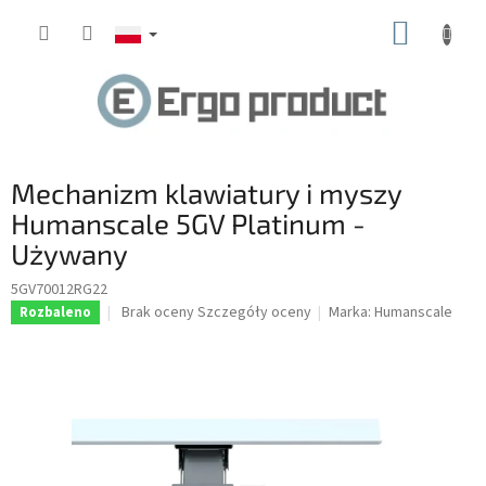
Przejść
KOSZY
do
treści
Mechanizm klawiatury i myszy
Humanscale 5GV Platinum -
Używany
5GV70012RG22
Średnia
Brak oceny
Szczegóły oceny
Marka:
Humanscale
Rozbaleno
ocena
produktu
wynosi
0.0
na
5
gwiazdek.