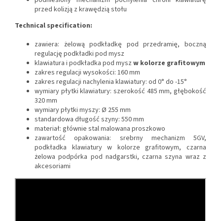
podniesiony mechanizm pochylenia chroni klawiaturę
przed kolizją z krawędzią stołu
Technical specification:
zawiera: żelową podkładkę pod przedramię, boczną
regulację podkładki pod mysz
klawiatura i podkładka pod mysz
w kolorze grafitowym
zakres regulacji wysokości: 160 mm
zakres regulacji nachylenia klawiatury: od 0° do -15°
wymiary płytki klawiatury: szerokość 485 mm, głębokość
320 mm
wymiary płytki myszy: Ø 255 mm
standardowa długość szyny: 550 mm
materiał: głównie stal malowana proszkowo
zawartość opakowania: srebrny mechanizm 5GV,
podkładka klawiatury w kolorze grafitowym, czarna
żelowa podpórka pod nadgarstki, czarna szyna wraz z
akcesoriami