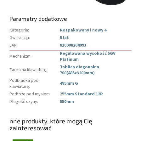
Parametry dodatkowe
Kategoria
:
Rozpakowany i nowy
→
Gwarancja
:
5 lat
EAN
:
810008204993
Regulowana wysokość 5GV
Mechanizm
:
Platinum
Tablica diagonalna
Tacka na klawiaturę
:
700(485x3200mm)
Podkładka pod
485mm G
klawiaturę
:
Podłoże pod mysiem
:
255mm Standard 12R
Długość szyny
:
550mm
nne produkty, które mogą Cię
zainteresować