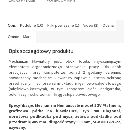
ZADAJ PYTANIE
POWIADOM MNIE
Opis
Podobne (10)
Pliki powiązane (1)
Video (2)
Ocena
Opinie
Marka
Opis szczegółowy produktu
Mechanizm klawiatury jest, obok fotela, najważniejszym
elementem ergonomicznego stanowiska pracy.
Dla osób
pracujących przy komputerze ponad 2 godziny dziennie,
nowoczesny mechanizm klawiatury zapewnia istotną ochronę
przed różnymi schorzeniami układu mięśniowo-szkieletowego
(mięśniowo-kostnymi), w tym zespołem cieśni nadgarstka,
bólem szyi i schorzeniami kręgosłupa obwodowego.
Specyfikacje
:
Mechanizm Humanscale model 5GV Platinum,
grafitowa półka na klawiaturę, typ 700 Diagonal,
obrotowa podkładka pod mysz, żelowa podkładka pod
przedramię 485 mm, długość szyny 550 mm,
5GV70012RG22,
używany
.