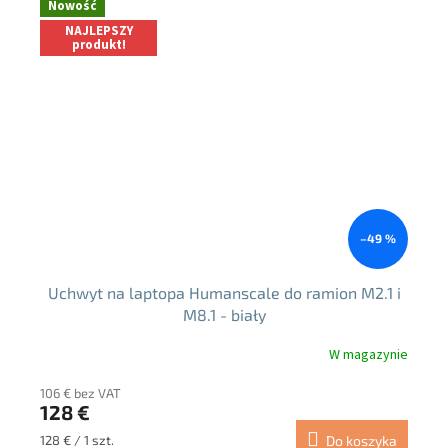
Nowość
NAJLEPSZY
produkt!
–49 %
Uchwyt na laptopa Humanscale do ramion M2.1 i
M8.1 - biały
W magazynie
106 € bez VAT
128 €
Cena
128 € / 1 szt.
Do koszyka