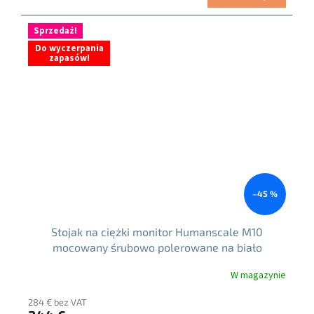
jednostkowa:
Sprzedaż!
Do wyczerpania
zapasów!
–45 %
Stojak na ciężki monitor Humanscale M10
mocowany śrubowo polerowane na biało
aluminium
W magazynie
284 € bez VAT