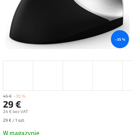
–35 %
45 €
–35 %
29 €
24 € bez VAT
Cena
29 € / 1 szt.
jednostkowa:
W magazynie