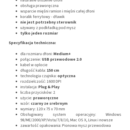
naturalne ułożenie dłoni
obsługa praworęczna
wsparcie mięśni ramion i mięśni całej dłoni
koralik ferrytowy - dławik
nie jest potrzebny sterownik
używany z podkładką pod mysz
tylko jeden rozmiar
Specyfikacja techniczna:
dla rozmiaru dłoni:
Medium+
połączenie:
USB przewodowe 2.0
kabel w oplocie
długość kabla:
150 cm
technologia czujnika:
optyczna
rozdzielczość: 1600 DPI
instalacja:
Plug & Play
liczba przycisków: 2
użycie:
praworęczne
wzór:
czarny ze srebrnym
wymiary: 120 x 75 x 70 mm
Obsługiwany system operacyjny: Windows
98/ME/2000/XP/Vista/7/8/10, Mac OS X, Linux i nowsze
zawartość opakowania: Pionowa mysz przewodowa