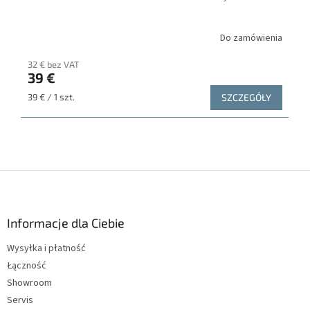
Do zamówienia
32 € bez VAT
39 €
Cena
39 € / 1 szt.
SZCZEGÓŁY
jednostkowa:
S
t
o
p
Informacje dla Ciebie
k
Wysyłka i płatność
a
Łączność
Showroom
Servis