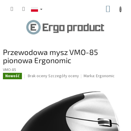
Przejść
KOSZY
do
treści
Przewodowa mysz VMO-85
pionowa Ergonomic
VMO-85
Średnia
Brak oceny
Szczegóły oceny
Marka:
Ergonomic
Nowość
ocena
produktu
wynosi
0.0
na
5
gwiazdek.