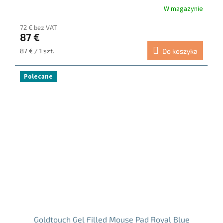
W magazynie
Średnia
ocena
72 € bez VAT
produktu
87 €
wynosi
5.0
Cena
87 € / 1 szt.
Do koszyka
na
jednostkowa:
5
gwiazdek.
Polecane
Goldtouch Gel Filled Mouse Pad Royal Blue