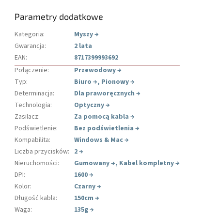
Parametry dodatkowe
Kategoria
:
Myszy
→
Gwarancja
:
2 lata
EAN
:
8717399993692
Połączenie
:
Przewodowy
→
Typ
:
Biuro
→
,
Pionowy
→
Determinacja
:
Dla praworęcznych
→
Technologia
:
Optyczny
→
Zasilacz
:
Za pomocą kabla
→
Podświetlenie
:
Bez podświetlenia
→
Kompabilita
:
Windows & Mac
→
Liczba przycisków
:
2
→
Nieruchomości
:
Gumowany
→
,
Kabel kompletny
→
DPI
:
1600
→
Kolor
:
Czarny
→
Długość kabla
:
150cm
→
Waga
:
135g
→