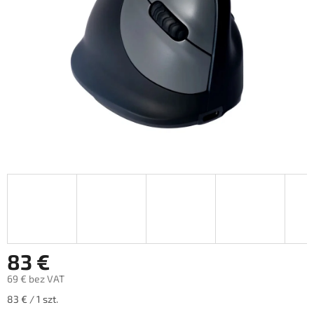
83 €
69 € bez VAT
Cena
83 € / 1 szt.
jednostkowa: