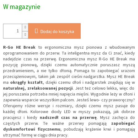
W magazynie
Dodaj do koszyka
R-Go HE Break
to ergonomiczna mysz pionowa z wbudowanym
oprogramowaniem do przerw. Ta inteligentna mysz da Ci znać, kiedy
nadejdzie czas na przerwę. Ergonomiczna mysz R-Go HE Break ma
pozycję pionową, dzięki czemu automatycznie poruszasz myszą
przedramieniem, a nie tylko dłonią. Pomaga to zapobiegać urazom
przeciążeniowym, takim jak zespół cieśni nadgarstka. Mysz HE Break
ma
okrągły kształt
, dzięki czemu dłoń i nadgarstek znajdują się w
naturalnej, zrelaksowanej pozycji
. Jest też celowo lekka, więc do
jej poruszania potrzeba mniej napięcia mięśni. Wygodnie leży w dłoni i
zapewnia wsparcie wszystkim palcom. Jesteś lewo- czy praworęczny?
Oferujemy różne wersje i rozmiary, dzięki czemu mysz pasuje do
każdej dłoni. Kolorowe diody LED w myszy pokazują, jak dobrze
pracujesz i kiedy
nadszedł czas na przerwę
. Mysz zachęca do
częstych przerw. Te ważne przerwy pomagają
zapobiegać
dyskomfortowi fizycznemu
, pobudzają krążenie krwi i pomagają
utrzymać formę w ciągu dnia pracy.