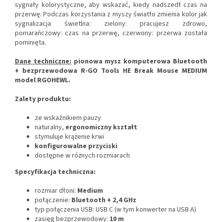
sygnały kolorystyczne, aby wskazać, kiedy nadszedł czas na
przerwę. Podczas korzystania z myszy światło zmienia kolor jak
sygnalizacja świetlna: zielony: pracujesz zdrowo,
pomarańczowy: czas na przerwę, czerwony: przerwa została
pominięta.
Dane techniczne:
pionowa mysz komputerowa Bluetooth
+ bezprzewodowa R-GO Tools HE Break Mouse MEDIUM
model RGOHEWL.
Zalety produktu:
ze wskaźnikiem pauzy
naturalny,
ergonomiczny kształt
stymuluje krążenie krwi
konfigurowalne przyciski
dostępne w różnych rozmiarach
Specyfikacja techniczna:
rozmiar dłoni:
Medium
połączenie:
Bluetooth + 2,4 GHz
typ połączenia USB: USB C (w tym konwerter na USB A)
zasięg bezprzewodowy:
10 m