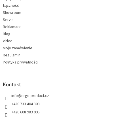
a
Łączność
Showroom
Servis
Reklamace
Blog
Video
Moje zamówienie
Regulamin
Polityka prywatności
Kontakt
info
@
ergo-product.cz
+420 733 404 303
+420 608 983 095