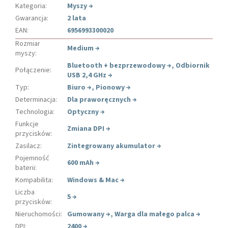
Kategoria
:
Myszy
→
Gwarancja
:
2 lata
EAN
:
6956993300020
Rozmiar
Medium
→
myszy
:
Bluetooth + bezprzewodowy
→
,
Odbiornik
Połączenie
:
USB 2,4 GHz
→
Typ
:
Biuro
→
,
Pionowy
→
Determinacja
:
Dla praworęcznych
→
Technologia
:
Optyczny
→
Funkcje
Zmiana DPI
→
przycisków
:
Zasilacz
:
Zintegrowany akumulator
→
Pojemność
600 mAh
→
baterii
:
Kompabilita
:
Windows & Mac
→
Liczba
5
→
przycisków
:
Nieruchomości
:
Gumowany
→
,
Warga dla małego palca
→
DPI
:
2400
→