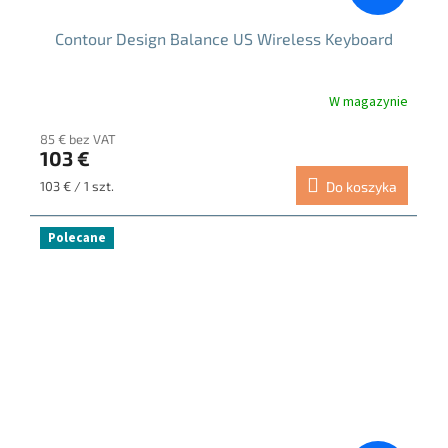
Contour Design Balance US Wireless Keyboard
W magazynie
85 € bez VAT
103 €
Cena
103 € / 1 szt.
Do koszyka
jednostkowa:
Polecane