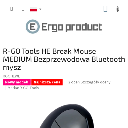
Przejść
KOSZY
do
treści
R-GO Tools HE Break Mouse
MEDIUM Bezprzewodowa Bluetooth
mysz
RGOHEWL
Średnia
2 ocen
Szczegóły oceny
Nowy model!
Najniższa cena
ocena
Marka:
R-GO Tools
produktu
wynosi
5.0
na
5
gwiazdek.