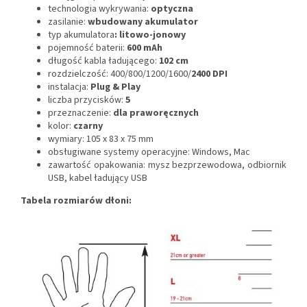
technologia wykrywania:
optyczna
zasilanie:
wbudowany akumulator
typ akumulatora
: litowo-jonowy
pojemność baterii:
600 mAh
długość kabla ładującego:
102 cm
rozdzielczość: 400/800/1200/1600/
2400 DPI
instalacja:
Plug & Play
liczba przycisków:
5
przeznaczenie:
dla praworęcznych
kolor:
czarny
wymiary: 105 x 83 x 75 mm
obsługiwane systemy operacyjne: Windows, Mac
zawartość opakowania: mysz bezprzewodowa, odbiornik
USB, kabel ładujący USB
Tabela rozmiarów dłoni: