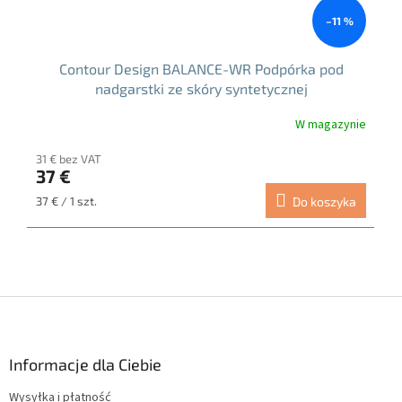
–11 %
Contour Design BALANCE-WR Podpórka pod
nadgarstki ze skóry syntetycznej
W magazynie
31 € bez VAT
37 €
Cena
37 € / 1 szt.
Do koszyka
jednostkowa:
S
t
o
p
Informacje dla Ciebie
k
Wysyłka i płatność