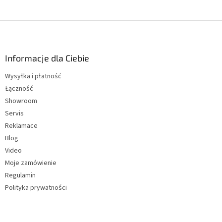
S
t
o
p
Informacje dla Ciebie
k
Wysyłka i płatność
a
Łączność
Showroom
Servis
Reklamace
Blog
Video
Moje zamówienie
Regulamin
Polityka prywatności