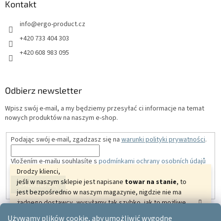
Kontakt
info
@
ergo-product.cz
+420 733 404 303
+420 608 983 095
Odbierz newsletter
Wpisz swój e-mail, a my będziemy przesyłać ci informacje na temat
nowych produktów na naszym e-shop.
Podając swój e-mail, zgadzasz się na
warunki polityki prywatności
.
Vložením e-mailu souhlasíte s
podmínkami ochrany osobních údajů
Drodzy klienci,
jeśli w naszym sklepie jest napisane
towar na stanie
, to
ZALOGUJ SIĘ
jest bezpośrednio w naszym magazynie, nigdzie nie ma
żadnego dostawcy, wysyłamy tak szybko, jak to możliwe.
Dziękujemy za zrozumienie i życzymy pięknych
Używamy plików cookie, aby umożliwić wygodne