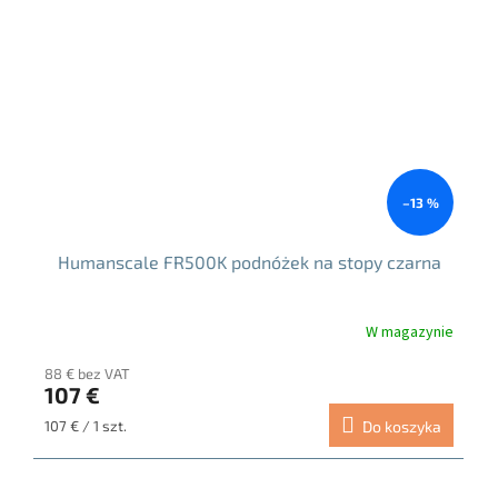
–13 %
Humanscale FR500K podnóżek na stopy czarna
W magazynie
Średnia
ocena
88 € bez VAT
produktu
107 €
wynosi
4.7
Cena
107 € / 1 szt.
Do koszyka
na
jednostkowa:
5
gwiazdek.