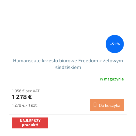
–51 %
Humanscale krzesło biurowe Freedom z żelowym
siedziskiem
W magazynie
1 056 € bez VAT
1 278 €
Cena
1 278 € / 1 szt.
Do koszyka
jednostkowa:
NAJLEPSZY
produkt!