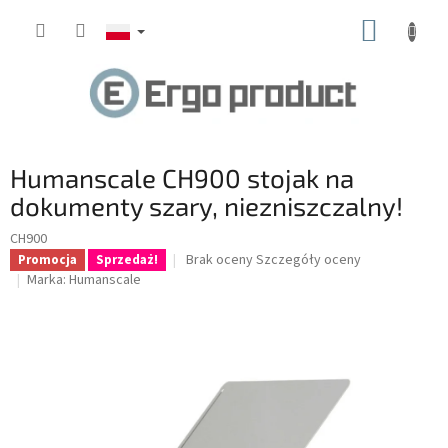
Przejść
KOSZY
do
treści
Humanscale CH900 stojak na
dokumenty szary, niezniszczalny!
CH900
Średnia
Brak oceny
Szczegóły oceny
Promocja
Sprzedaż!
ocena
Marka:
Humanscale
produktu
wynosi
0.0
na
5
gwiazdek.