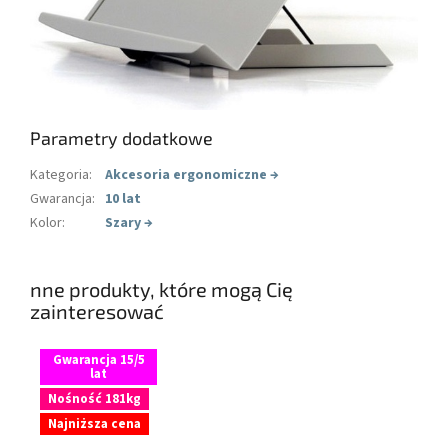
Parametry dodatkowe
Kategoria
:
Akcesoria ergonomiczne
→
Gwarancja
:
10 lat
Kolor
:
Szary
→
nne produkty, które mogą Cię
zainteresować
Gwarancja 15/5
lat
Nośność 181kg
Najniższa cena