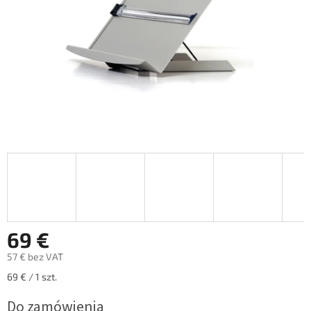
69 €
57 € bez VAT
Cena
69 € / 1 szt.
jednostkowa:
Do zamówienia