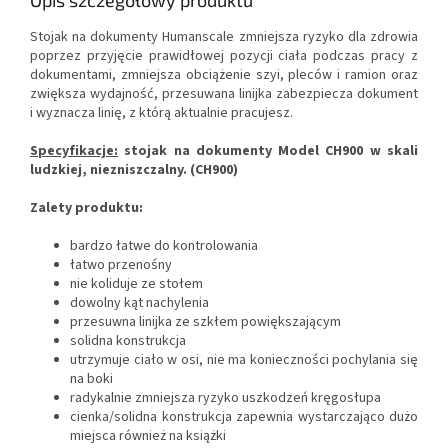
Opis szczegółowy produktu
Stojak na dokumenty Humanscale zmniejsza ryzyko dla zdrowia
poprzez przyjęcie prawidłowej pozycji ciała podczas pracy z
dokumentami, zmniejsza obciążenie szyi, pleców i ramion oraz
zwiększa wydajność, przesuwana linijka zabezpiecza dokument
i wyznacza linię, z którą aktualnie pracujesz.
Specyfikacje:
stojak na dokumenty Model CH900 w skali
ludzkiej, niezniszczalny.
(CH900)
Zalety produktu:
bardzo łatwe do kontrolowania
łatwo przenośny
nie koliduje ze stołem
dowolny kąt nachylenia
przesuwna linijka ze szkłem powiększającym
solidna konstrukcja
utrzymuje ciało w osi, nie ma konieczności pochylania się
na boki
radykalnie zmniejsza ryzyko uszkodzeń kręgosłupa
cienka/solidna konstrukcja zapewnia wystarczająco dużo
miejsca również na książki