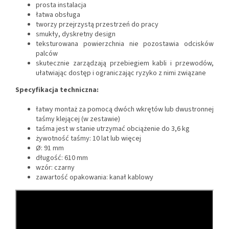
prosta instalacja
łatwa obsługa
tworzy przejrzystą przestrzeń do pracy
smukły, dyskretny design
teksturowana powierzchnia nie pozostawia odcisków
palców
skutecznie zarządzają przebiegiem kabli i przewodów,
ułatwiając dostęp i ograniczając ryzyko z nimi związane
Specyfikacja techniczna:
łatwy montaż za pomocą dwóch wkrętów lub dwustronnej
taśmy klejącej (w zestawie)
taśma jest w stanie utrzymać obciążenie do 3,6 kg
żywotność taśmy: 10 lat lub więcej
Ø: 91 mm
długość: 610 mm
wzór: czarny
zawartość opakowania: kanał kablowy