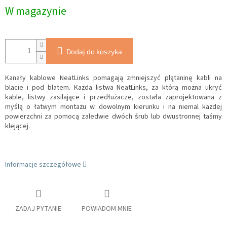
W magazynie
Dodaj do koszyka
Kanały kablowe NeatLinks pomagają zmniejszyć plątaninę kabli na
blacie i pod blatem.
Każda listwa NeatLinks, za którą można ukryć
kable, listwy zasilające i przedłużacze, została zaprojektowana z
myślą o łatwym montażu w dowolnym kierunku i na niemal każdej
powierzchni za pomocą zaledwie dwóch śrub lub dwustronnej taśmy
klejącej.
Informacje szczegółowe
ZADAJ PYTANIE
POWIADOM MNIE