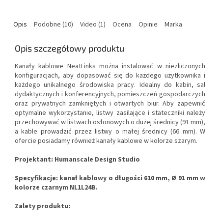
Opis
Podobne (10)
Video (1)
Ocena
Opinie
Marka
Opis szczegółowy produktu
Kanały kablowe NeatLinks można instalować w niezliczonych
konfiguracjach, aby dopasować się do każdego użytkownika i
każdego unikalnego środowiska pracy.
Idealny do kabin, sal
dydaktycznych i konferencyjnych, pomieszczeń gospodarczych
oraz prywatnych zamkniętych i otwartych biur.
Aby zapewnić
optymalne wykorzystanie, listwy zasilające i stateczniki należy
przechowywać w listwach osłonowych o dużej średnicy (91 mm),
a kable prowadzić przez listwy o małej średnicy (66 mm).
W
ofercie posiadamy również kanały kablowe w kolorze szarym.
Projektant: Humanscale Design Studio
Specyfikacje:
kanał kablowy o długości 610 mm, Ø 91 mm w
kolorze czarnym NL1L24B.
Zalety produktu: