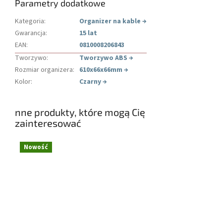
Parametry dodatkowe
Kategoria
:
Organizer na kable
→
Gwarancja
:
15 lat
EAN
:
0810008206843
Tworzywo
:
Tworzywo ABS
→
Rozmiar organizera
:
610x66x66mm
→
Kolor
:
Czarny
→
nne produkty, które mogą Cię
zainteresować
Nowość