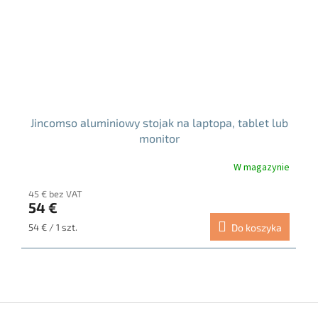
Jincomso aluminiowy stojak na laptopa, tablet lub
monitor
W magazynie
Średnia
ocena
45 € bez VAT
produktu
54 €
wynosi
5.0
Cena
54 € / 1 szt.
Do koszyka
na
jednostkowa:
5
gwiazdek.
S