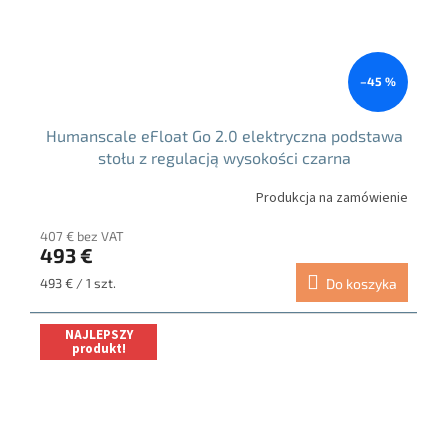
–45 %
Humanscale eFloat Go 2.0 elektryczna podstawa
stołu z regulacją wysokości czarna
Produkcja na zamówienie
407 € bez VAT
493 €
Cena
493 € / 1 szt.
Do koszyka
jednostkowa:
NAJLEPSZY
produkt!