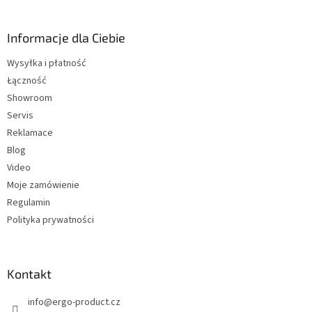
t
o
p
Informacje dla Ciebie
k
Wysyłka i płatność
a
Łączność
Showroom
Servis
Reklamace
Blog
Video
Moje zamówienie
Regulamin
Polityka prywatności
Kontakt
info
@
ergo-product.cz