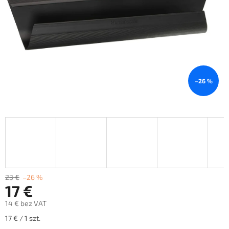
–26 %
23 €
–26 %
17 €
14 € bez VAT
Cena
17 € / 1 szt.
jednostkowa: