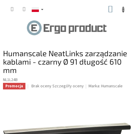
Przejść
KOSZY
do
treści
Humanscale NeatLinks zarządzanie
kablami - czarny Ø 91 długość 610
mm
NL1L24B
Średnia
Brak oceny
Szczegóły oceny
Marka:
Humanscale
Promocja
ocena
produktu
wynosi
0.0
na
5
gwiazdek.