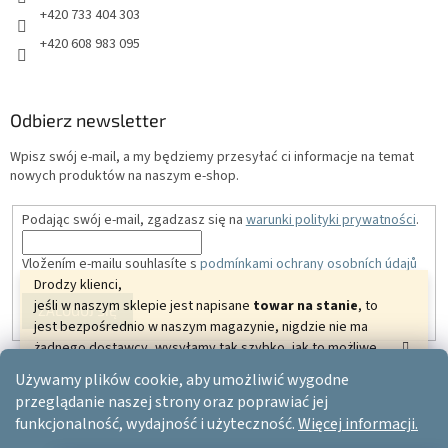
+420 733 404 303
+420 608 983 095
Odbierz newsletter
Wpisz swój e-mail, a my będziemy przesyłać ci informacje na temat
nowych produktów na naszym e-shop.
Podając swój e-mail, zgadzasz się na
warunki polityki prywatności
.
Vložením e-mailu souhlasíte s
podmínkami ochrany osobních údajů
Drodzy klienci,
jeśli w naszym sklepie jest napisane
towar na stanie
, to
ZALOGUJ SIĘ
jest bezpośrednio w naszym magazynie, nigdzie nie ma
żadnego dostawcy, wysyłamy tak szybko, jak to możliwe.
Dziękujemy za zrozumienie i życzymy pięknych
Używamy plików cookie, aby umożliwić wygodne
relaksujących dni.
Opracował Shoptet
przeglądanie naszej strony oraz poprawiać jej
Twój ERGO-PRODUCT.CZ
funkcjonalność, wydajność i użyteczność.
Więcej informacji.