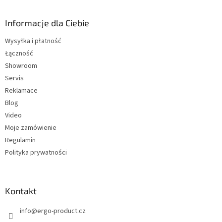
t
o
p
Informacje dla Ciebie
k
Wysyłka i płatność
a
Łączność
Showroom
Servis
Reklamace
Blog
Video
Moje zamówienie
Regulamin
Polityka prywatności
Kontakt
info
@
ergo-product.cz