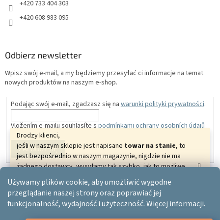
+420 733 404 303
+420 608 983 095
Odbierz newsletter
Wpisz swój e-mail, a my będziemy przesyłać ci informacje na temat
nowych produktów na naszym e-shop.
Podając swój e-mail, zgadzasz się na
warunki polityki prywatności
.
Vložením e-mailu souhlasíte s
podmínkami ochrany osobních údajů
Drodzy klienci,
jeśli w naszym sklepie jest napisane
towar na stanie
, to
ZALOGUJ SIĘ
jest bezpośrednio w naszym magazynie, nigdzie nie ma
żadnego dostawcy, wysyłamy tak szybko, jak to możliwe.
Dziękujemy za zrozumienie i życzymy pięknych
Używamy plików cookie, aby umożliwić wygodne
relaksujących dni.
Opracował Shoptet
przeglądanie naszej strony oraz poprawiać jej
Twój ERGO-PRODUCT.CZ
funkcjonalność, wydajność i użyteczność.
Więcej informacji.