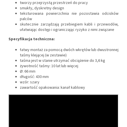
tworzy przejrzystą przestrzeń do pracy
smukły, dyskretny design
teksturowana powierzchnia nie pozostawia odcisków
palców
skutecznie zarządzają przebiegiem kabli i przewodów,
ułatwiając dostęp i ograniczając ryzyko z nimi związane
Specyfikacja techniczna:
łatwy montaż za pomocą dwóch wkrętów lub dwustronnej
taśmy klejącej (w zestawie)
taśma jest w stanie utrzymać obciążenie do 3,6 kg
żywotność taśmy: 10 lat lub więcej
Ø: 66 mm
długość: 430 mm
wzór: szary
zawartość opakowania: kanał kablowy