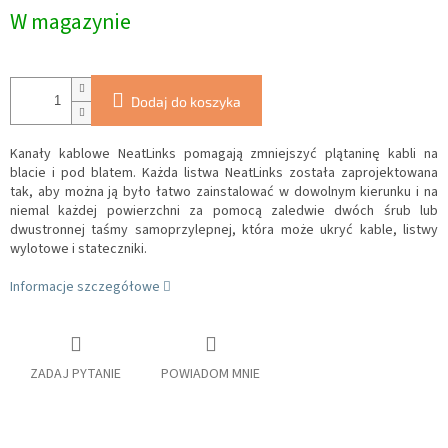
W magazynie
Dodaj do koszyka
Kanały kablowe NeatLinks pomagają zmniejszyć plątaninę kabli na
blacie i pod blatem.
Każda listwa NeatLinks została zaprojektowana
tak, aby można ją było łatwo zainstalować w dowolnym kierunku i na
niemal każdej powierzchni za pomocą zaledwie dwóch śrub lub
dwustronnej taśmy samoprzylepnej, która może ukryć kable, listwy
wylotowe i stateczniki.
Informacje szczegółowe
ZADAJ PYTANIE
POWIADOM MNIE