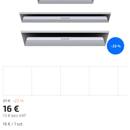
–23 %
21 €
–23 %
16 €
13 € bez VAT
Cena
16 € / 1 szt.
jednostkowa: