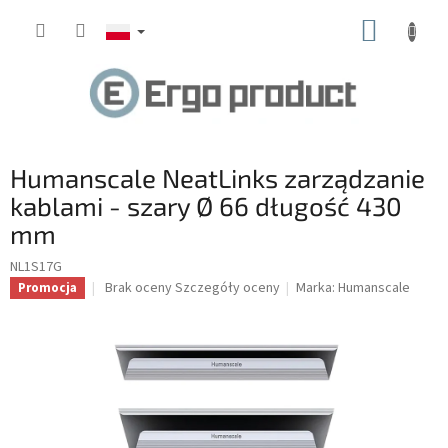
Przejść
KOSZY
do
treści
Humanscale NeatLinks zarządzanie
kablami - szary Ø 66 długość 430
mm
NL1S17G
Średnia
Brak oceny
Szczegóły oceny
Marka:
Humanscale
Promocja
ocena
produktu
wynosi
0.0
na
5
gwiazdek.