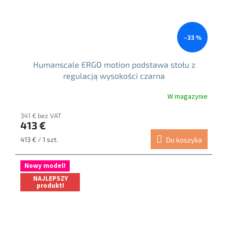
–33 %
Humanscale ERGO motion podstawa stołu z
regulacją wysokości czarna
W magazynie
341 € bez VAT
413 €
Cena
413 € / 1 szt.
Do koszyka
jednostkowa:
Nowy model!
NAJLEPSZY
produkt!