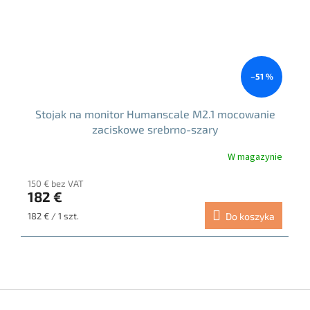
–51 %
Stojak na monitor Humanscale M2.1 mocowanie
zaciskowe srebrno-szary
W magazynie
150 € bez VAT
182 €
Cena
182 € / 1 szt.
Do koszyka
jednostkowa:
S