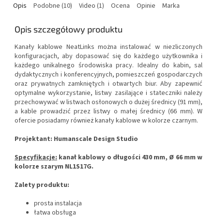
Opis
Podobne (10)
Video (1)
Ocena
Opinie
Marka
Opis szczegółowy produktu
Kanały kablowe NeatLinks można instalować w niezliczonych
konfiguracjach, aby dopasować się do każdego użytkownika i
każdego unikalnego środowiska pracy.
Idealny do kabin, sal
dydaktycznych i konferencyjnych, pomieszczeń gospodarczych
oraz prywatnych zamkniętych i otwartych biur.
Aby zapewnić
optymalne wykorzystanie, listwy zasilające i stateczniki należy
przechowywać w listwach osłonowych o dużej średnicy (91 mm),
a kable prowadzić przez listwy o małej średnicy (66 mm).
W
ofercie posiadamy również kanały kablowe w kolorze czarnym.
Projektant: Humanscale Design Studio
Specyfikacje:
kanał kablowy o długości 430 mm, Ø 66 mm w
kolorze szarym NL1S17G.
Zalety produktu:
prosta instalacja
łatwa obsługa