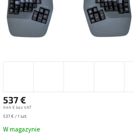
537 €
444 € bez VAT
Cena
537 € / 1 szt.
jednostkowa:
W magazynie