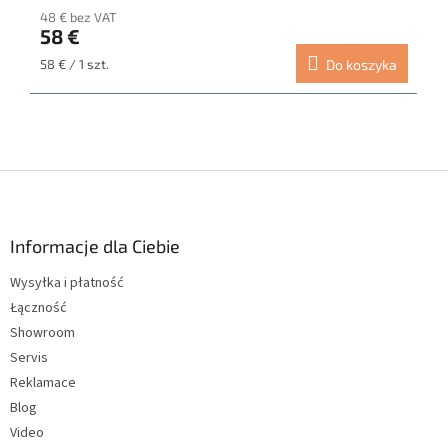
48 € bez VAT
58 €
Cena
58 € / 1 szt.
Do koszyka
jednostkowa:
S
t
o
p
Informacje dla Ciebie
k
Wysyłka i płatność
a
Łączność
Showroom
Servis
Reklamace
Blog
Video