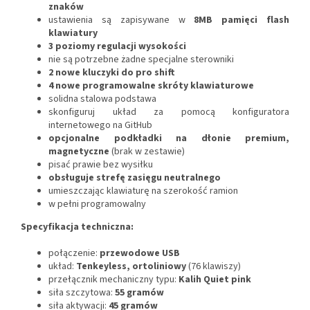
znaków
ustawienia są zapisywane w
8MB pamięci flash
klawiatury
3 poziomy regulacji wysokości
nie są potrzebne żadne specjalne sterowniki
2 nowe kluczyki do pro shift
4 nowe programowalne skróty klawiaturowe
solidna stalowa podstawa
skonfiguruj układ za pomocą konfiguratora
internetowego na GitHub
opcjonalne podkładki na dłonie premium,
magnetyczne
(brak w zestawie)
pisać prawie bez wysiłku
obsługuje strefę zasięgu neutralnego
umieszczając klawiaturę na szerokość ramion
w pełni programowalny
Specyfikacja techniczna:
połączenie:
przewodowe USB
układ:
Tenkeyless, ortoliniowy
(76 klawiszy)
przełącznik mechaniczny typu:
Kalih Quiet pink
siła szczytowa:
55 gramów
siła aktywacji:
45 gramów