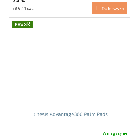
Cena
79 € / 1 szt.
Do koszyka
jednostkowa:
Nowość
Kinesis Advantage360 Palm Pads
W magazynie