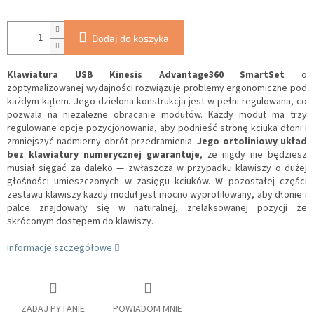
Dodaj do koszyka
Klawiatura USB Kinesis Advantage360 SmartSet
o
zoptymalizowanej wydajności rozwiązuje problemy ergonomiczne pod
każdym kątem. Jego dzielona konstrukcja jest w pełni regulowana, co
pozwala na niezależne obracanie modułów. Każdy moduł ma trzy
regulowane opcje pozycjonowania, aby podnieść stronę kciuka dłoni i
zmniejszyć nadmierny obrót przedramienia.
Jego ortoliniowy układ
bez klawiatury numerycznej gwarantuje
, że nigdy nie będziesz
musiał sięgać za daleko — zwłaszcza w przypadku klawiszy o dużej
głośności umieszczonych w zasięgu kciuków. W pozostałej części
zestawu klawiszy każdy moduł jest mocno wyprofilowany, aby dłonie i
palce znajdowały się w naturalnej, zrelaksowanej pozycji ze
skróconym dostępem do klawiszy.
Informacje szczegółowe
ZADAJ PYTANIE
POWIADOM MNIE