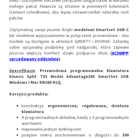
boki) i odchylenie łokciowe (skręcanie nadgarstków w kierunku
małego palca). Klawisze są ułożone w pionowych kolumnach
(zamiast schodkowo), aby lepiej odzwierciedlać naturalny ruch
palców.
Zoptymalizuj swoje pisanie dzięki
modelowi Smartset USB-C
lub modelowi wyposażonemu w połączenie przewodowe - oba
modele są dostępne w układach QWERTY i DVORAK. Zafunduj
sobie opcjonalną podpórkę pod nadgarstki, która zapewni
jeszcze większy komfort dzięki podparciu dłoni
(
AC360PP
sprzedawany oddzielnie
)
.
Specyfikacje
:
Przewodowa programowalna klawiatura
Kinesis Split Tilt Model Advantage360 SmartSet USB
Windows i Mac KB360-KLQ.
Korzyści
produktu:
konstrukcja:
ergonomiczna, regulowana, dzielona
klawiatura
9 programowalnych układów, każdy z 5 programowalnymi
warstwami
mapowanie jednym dotknięciem
potężne makra uruchomieniowe o długości do
300