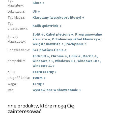
Typ
Biuro
→
klawiatury
:
Lokalizacja
:
US
→
Typ klucza
:
Klasyczny (wysokoprofilowy)
→
Typ
Kailh QuietPink
→
przełącznika
:
Split
→
,
Kabel pleciony
→
,
Programowalne
Sprzęt
klawisze
→
,
Ortoliniowy układ klawiszy
→
,
klawiszowy
:
Wklęsłe klawisze
→
,
Pochylanie
→
Podświetlenie
:
Bez podświetlenia
→
Android
→
,
Chrome
→
,
Linux
→
,
MacOS
→
,
Kompabilita
:
Windows 7
→
,
Windows 8
→
,
Windows 10
→
,
Windows 11
→
Kolor
:
Szaro czarny
→
Długość kabla
:
190cm
→
Waga
:
1474g
→
Info
:
Wystawione w showroomie
→
nne produkty, które mogą Cię
zainteresować