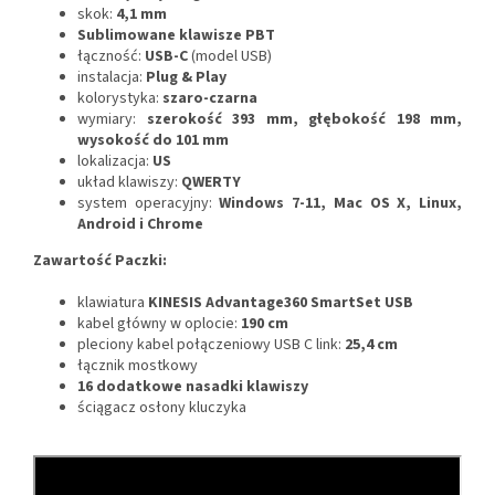
skok:
4,1 mm
Sublimowane klawisze PBT
łączność:
USB-C
(model USB)
instalacja:
Plug & Play
kolorystyka:
szaro-czarna
wymiary:
szerokość 393 mm, głębokość 198 mm,
wysokość do 101 mm
lokalizacja:
US
układ klawiszy:
QWERTY
system operacyjny:
Windows 7-11, Mac OS X, Linux,
Android i Chrome
Zawartość Paczki:
klawiatura
KINESIS Advantage360 SmartSet USB
kabel główny w oplocie:
190 cm
pleciony kabel połączeniowy USB C link:
25,4 cm
łącznik mostkowy
16 dodatkowe nasadki klawiszy
ściągacz osłony kluczyka