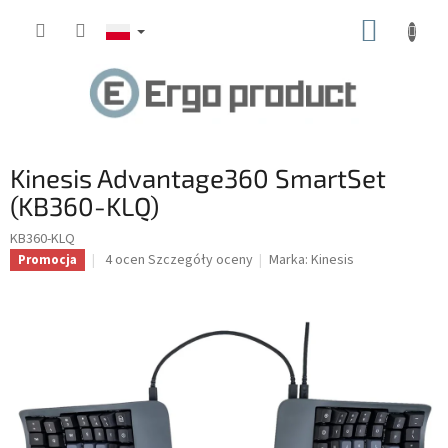
Przejść
KOSZY
do
treści
Kinesis Advantage360 SmartSet
(KB360-KLQ)
KB360-KLQ
Średnia
4 ocen
Szczegóły oceny
Marka:
Kinesis
Promocja
ocena
produktu
wynosi
5.0
na
5
gwiazdek.