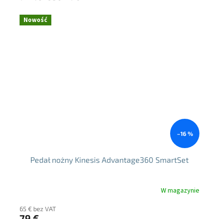
Nowość
–16 %
Pedał nożny Kinesis Advantage360 SmartSet
W magazynie
65 € bez VAT
79 €