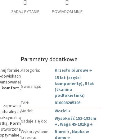
ZADAJ PYTANIE
POWIADOM MNIE
Parametry dodatkowe
nej formie,
Kategoria
:
Krzesło biurowe
→
odowiskach
15 lat (części
wansowanej
komponenty), 5 lat
Gwarancja
:
ą
komfort,
(tkanina
podłokietniki)
EAN
:
810008205303
i zapewnia
Model
:
World
→
naturalnych
 maksymalną
Wysokość 152-193cm
Nadaje się do
:
atką,
Form
→
,
Waga 45-181kg
→
 stworzona
Wykorzystanie
Biuro
→
,
Nauka w
optymalne,
krzesła
:
domu
→