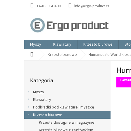
Przejść
+420 733 404 303
info@ergo-product.cz
do
treści
Myszy
Klawiatury
Krzesło biurowe
Sto
Home
Krzesło biurowe
Humanscale World krze
P
Hum
a
Pominąć
s
Kategoria
kategorie
Gwara
e
k
Myszy
b
Klawiatury
o
Podkładki pod klawiaturę i myszkę
c
z
Krzesło biurowe
n
Krzesła dostępne w magazynie
y
Krzesła biurowe z zagłówkiem