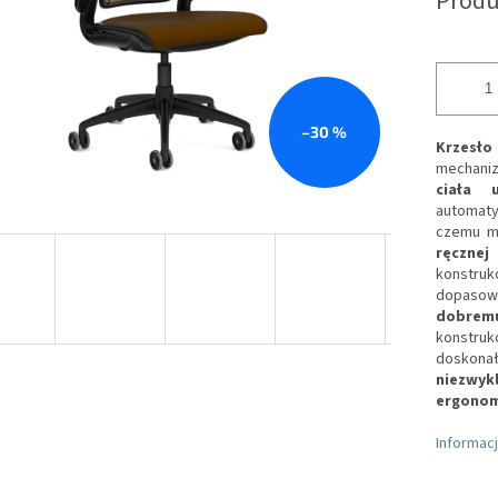
Produ
–30 %
Krzesło
mechaniz
ciała u
automaty
czemu m
ręcznej
konstruk
dopasowu
dobrem
konstruk
doskona
niezwyk
ergonom
Informac