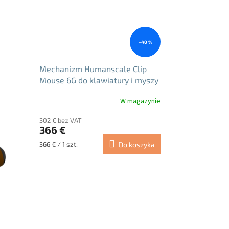
–40 %
Mechanizm Humanscale Clip
Mouse 6G do klawiatury i myszy
w kolorze czarnym
W magazynie
Średnia
ocena
302 € bez VAT
produktu
366 €
wynosi
5.0
Cena
366 € / 1 szt.
Do koszyka
na
jednostkowa:
5
gwiazdek.