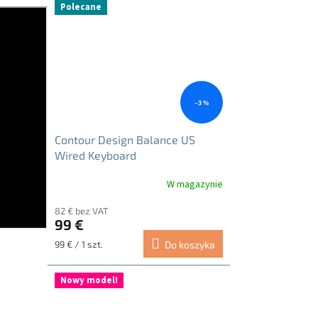
gwiazdek.
Polecane
–3 %
Contour Design Balance US
Wired Keyboard
W magazynie
82 € bez VAT
99 €
Cena
99 € / 1 szt.
Do koszyka
jednostkowa:
Nowy model!