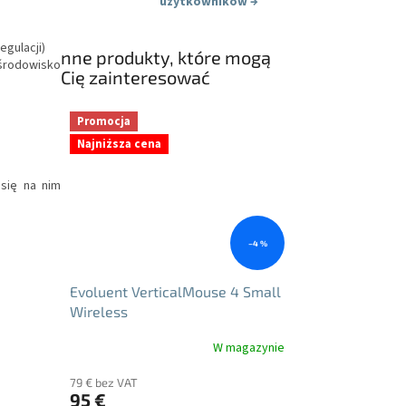
użytkowników
→
egulacji)
nne produkty, które mogą
środowisko
Cię zainteresować
Promocja
Najniższa cena
się na nim
–4 %
Evoluent VerticalMouse 4 Small
Wireless
W magazynie
79 € bez VAT
95 €