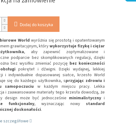
kcja na zamówienie
Dodaj do koszyka
 biurowe World
wyróżnia się prostotą i opatentowanym
mem grawitacyjnym, który
wykorzystuje fizykę i ciężar
żytkownika
, aby zapewnić zoptymalizowane i
czne podparcie bez skomplikowanych regulacji, dzięki
ożna bez wysiłku zmieniać pozycję
bez konieczności
 obsługi
pokręteł i dźwigni. Dzięki wydajnej, lekkiej
cji i indywidualnie dopasowanej siatce, krzesło World
je się do każdego użytkownika, s
przyjając zdrowiu i
u samopoczuciu
w każdym miejscu pracy. Lekka
cja i zaawansowane materiały tego krzesła dowodzą, że
ły design może być jednocześnie
minimalistyczny
i
le funkcjonalny
, wyznaczając nowy
standard
icznej doskonałości
.
je szczegółowe