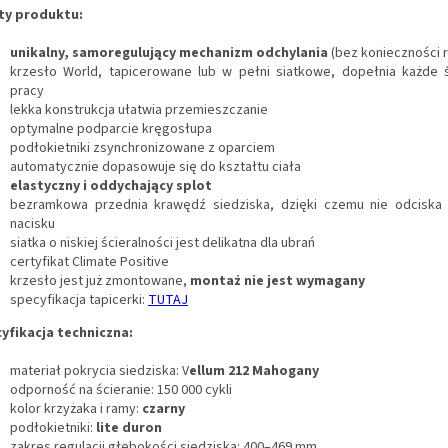
ty produktu:
unikalny, samoregulujący mechanizm odchylania
(bez konieczności r
krzesło World, tapicerowane lub w pełni siatkowe, dopełnia każde 
pracy
lekka konstrukcja ułatwia przemieszczanie
optymalne podparcie kręgosłupa
podłokietniki zsynchronizowane z oparciem
automatycznie dopasowuje się do kształtu ciała
elastyczny i oddychający splot
bezramkowa przednia krawędź siedziska, dzięki czemu nie odciska 
nacisku
siatka o niskiej ścieralności jest delikatna dla ubrań
certyfikat Climate Positive
krzesło jest już zmontowane,
montaż nie jest wymagany
specyfikacja tapicerki:
TUTAJ
yfikacja techniczna:
materiał pokrycia siedziska: V
ellum 212 Mahogany
odporność na ścieranie: 150 000 cykli
kolor krzyżaka i ramy:
czarny
podłokietniki:
lite duron
zakres regulacji głębokości siedziska: 400–469 mm