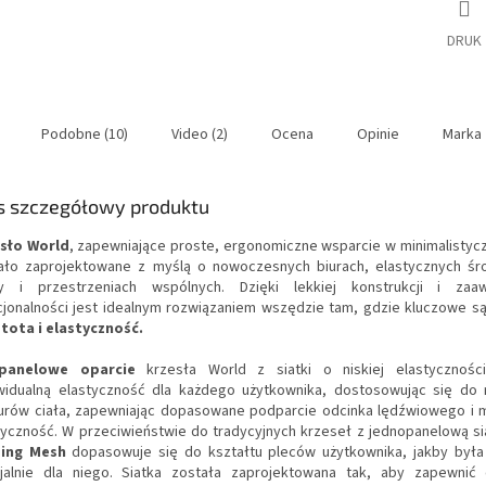
DRUK
Podobne (10)
Video (2)
Ocena
Opinie
Marka
s szczegółowy produktu
sło World
, zapewniające proste, ergonomiczne wsparcie w minimalistycz
ało zaprojektowane z myślą o nowoczesnych biurach, elastycznych śr
y i przestrzeniach wspólnych. Dzięki lekkiej konstrukcji i zaa
cjonalności jest idealnym rozwiązaniem wszędzie tam, gdzie kluczowe s
tota i elastyczność.
ypanelowe oparcie
krzesła World z siatki o niskiej elastycznośc
widualną elastyczność dla każdego użytkownika, dostosowując się do 
urów ciała, zapewniając dopasowane podparcie odcinka lędźwiowego i
tyczność. W przeciwieństwie do tradycyjnych krzeseł z jednopanelową si
sing Mesh
dopasowuje się do kształtu pleców użytkownika, jakby była
jalnie dla niego. Siatka została zaprojektowana tak, aby zapewnić 