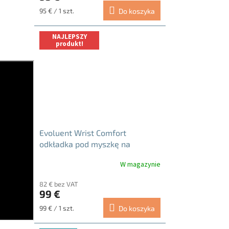
Cena
95 € / 1 szt.
Do koszyka
jednostkowa:
NAJLEPSZY
produkt!
Evoluent Wrist Comfort
odkładka pod myszkę na
nadgarstek MP1
W magazynie
Średnia
ocena
82 € bez VAT
produktu
99 €
wynosi
5.0
Cena
99 € / 1 szt.
Do koszyka
na
jednostkowa:
5