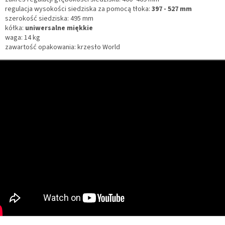
regulacja wysokości siedziska za pomocą tłoka:
397 - 527 mm
szerokość siedziska: 495 mm
kółka:
uniwersalne miękkie
waga: 14 kg
zawartość opakowania: krzesło World