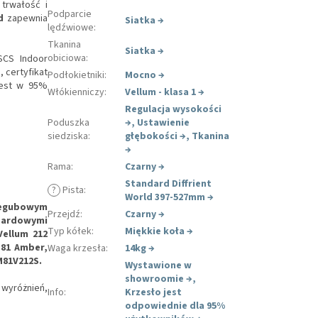
 trwałość i
Podparcie
d
zapewnia
Siatka
→
lędźwiowe
:
Tkanina
Siatka
→
obiciowa
:
 SCS Indoor
 certyfikat
Podłokietniki
:
Mocno
→
 jest w 95%
Włókienniczy
:
Vellum - klasa 1
→
Regulacja wysokości
Poduszka
→
,
Ustawienie
siedziska
:
głębokości
→
,
Tkanina
→
Rama
:
Czarny
→
Standard Diffrient
?
Pista
:
World 397-527mm
→
zegubowym
Przejdź
:
Czarny
→
ndardowymi
Typ kółek
:
Miękkie koła
→
Vellum 212
 81 Amber,
Waga krzesła
:
14kg
→
M81V212S.
Wystawione w
showroomie
→
,
 wyróżnień,
Info
:
Krzesło jest
odpowiednie dla 95%