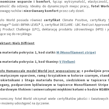
onomiczne wsparcie i komfort
, łącząc wytrzymałość, elastyczność,
katność dla odzieży. Idealny do dynamicznych miejsc pracy,
fotel Worl
owagę ruchów i
niezrównany komfort
przez cały dzień.
sło World posiada również
certyfikat
Climate Positive, certyfikaty
ntage™ Gold i BIFMA LEVEL® 3, certyfikat DECLARE - LBC Red List Approved,
ng Product Challenge (LPC), deklarację produktu zdrowotnego (HPD) i
ące się do recyklingu.
ektant: Niels Diffrient
a materiału pokrycia: 1, kod siatki:
M (Monofilament stripe)
a materiału pokrycia: 1, kod tkaniny:
V (Vellum)
sło Humanscale model World jest wyposażony w:
z podwójnie pr
matycznym oparciem, ramą i krzyżakiem w kolorze czarnym, sta
okietnikami z litego materiału Duron, siedziskiem w tapicerce 
gany, podparciem lędźwiowym w tapicerce Monofilament Stripe
dardowym tłokiem i uniwersalnymi miękkimi kołami o kodzie W16B
nomiczny fotel World otrzymał wiele certyfikatów jakości i światowych
e możemy udostępnić na życzenie.