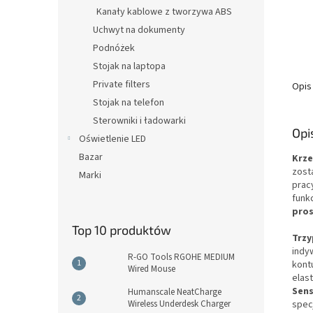
Kanały kablowe z tworzywa ABS
Uchwyt na dokumenty
Podnóżek
Stojak na laptopa
Private filters
Opis
Stojak na telefon
Sterowniki i ładowarki
Opi
Oświetlenie LED
Bazar
Krze
zost
Marki
prac
funk
pros
Top 10 produktów
Trz
indy
R-GO Tools RGOHE MEDIUM
kont
Wired Mouse
elas
Sen
Humanscale NeatCharge
Wireless Underdesk Charger
spec