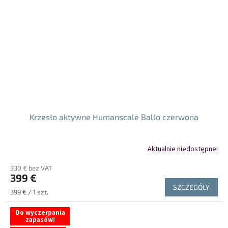
Krzesło aktywne Humanscale Ballo czerwona
Aktualnie niedostępne!
330 € bez VAT
399 €
SZCZEGÓŁY
Cena
399 € / 1 szt.
jednostkowa:
Do wyczerpania
zapasów!