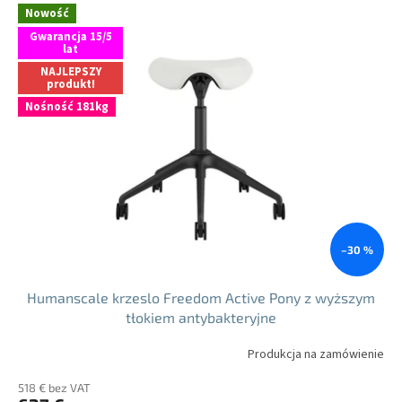
Nowość
Gwarancja 15/5
lat
NAJLEPSZY
produkt!
Nośność 181kg
–30 %
Humanscale krzeslo Freedom Active Pony z wyższym
tłokiem antybakteryjne
Produkcja na zamówienie
518 € bez VAT