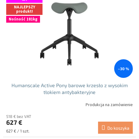
NAJLEPSZY
produkt!
Nośność 181kg
–30 %
Humanscale Active Pony barowe krzesło z wysokim
tłokiem antybakteryjne
Produkcja na zamówienie
518 € bez VAT
627 €
Do koszyka
Cena
627 € / 1 szt.
jednostkowa: