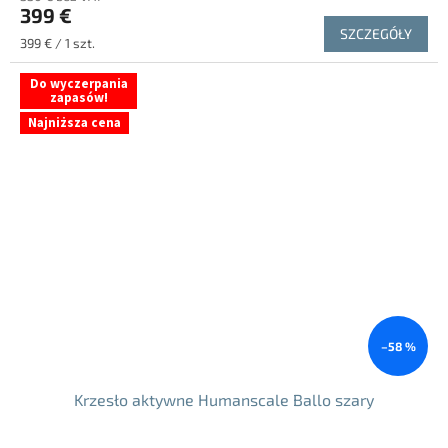
399 €
SZCZEGÓŁY
Cena
399 € / 1 szt.
jednostkowa:
Do wyczerpania
zapasów!
Najniższa cena
–58 %
Krzesło aktywne Humanscale Ballo szary