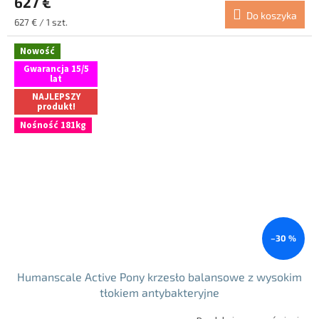
627 €
Do koszyka
Cena
627 € / 1 szt.
jednostkowa:
Nowość
Gwarancja 15/5
lat
NAJLEPSZY
produkt!
Nośność 181kg
–30 %
Humanscale Active Pony krzesło balansowe z wysokim
tłokiem antybakteryjne