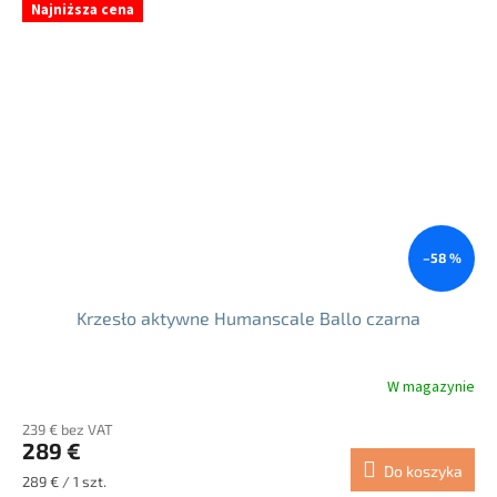
Najniższa cena
–58 %
Krzesło aktywne Humanscale Ballo czarna
W magazynie
239 € bez VAT
289 €
Do koszyka
Cena
289 € / 1 szt.