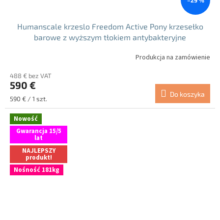
Humanscale krzeslo Freedom Active Pony krzesełko
barowe z wyższym tłokiem antybakteryjne
Produkcja na zamówienie
488 € bez VAT
590 €
Do koszyka
Cena
590 € / 1 szt.
jednostkowa:
Nowość
Gwarancja 15/5
lat
NAJLEPSZY
produkt!
Nośność 181kg