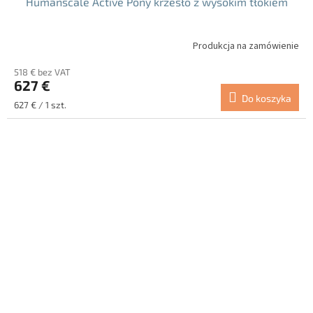
Humanscale Active Pony krzesło z wysokim tłokiem
Produkcja na zamówienie
518 € bez VAT
627 €
Do koszyka
Cena
627 € / 1 szt.
jednostkowa: