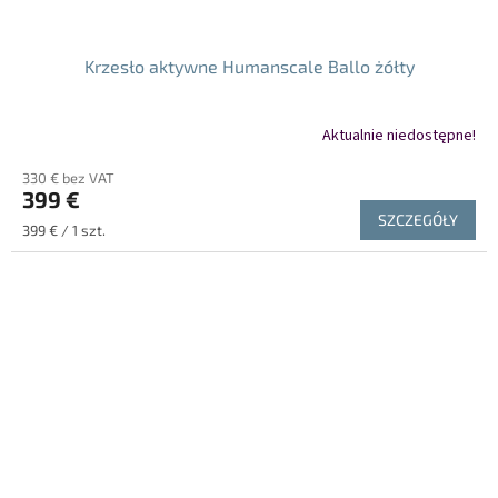
Krzesło aktywne Humanscale Ballo żółty
Aktualnie niedostępne!
330 € bez VAT
399 €
SZCZEGÓŁY
Cena
399 € / 1 szt.
jednostkowa: