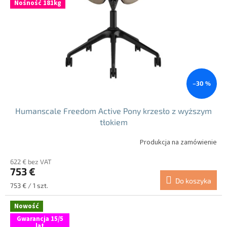
p
Nośność 181kg
r
o
d
u
k
t
ó
–30 %
w
Humanscale Freedom Active Pony krzesło z wyższym
tłokiem
Produkcja na zamówienie
622 € bez VAT
753 €
Do koszyka
Cena
753 € / 1 szt.
jednostkowa:
Nowość
Gwarancja 15/5
lat