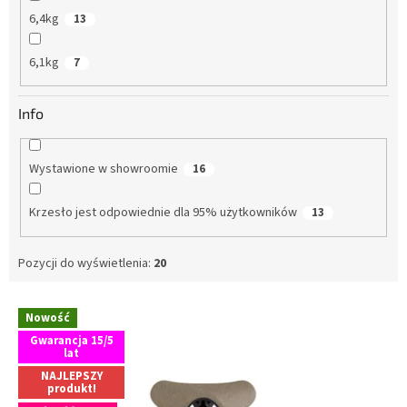
6,4kg
13
6,1kg
7
Info
Wystawione w showroomie
16
Krzesło jest odpowiednie dla 95% użytkowników
13
Pozycji do wyświetlenia:
20
L
Nowość
i
Gwarancja 15/5
s
lat
t
NAJLEPSZY
a
produkt!