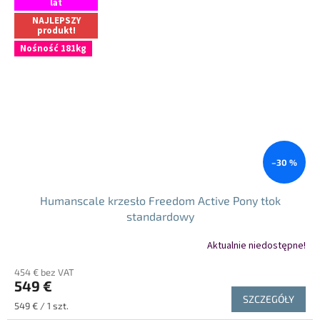
lat
NAJLEPSZY
produkt!
Nośność 181kg
–30 %
Humanscale krzesło Freedom Active Pony tłok
standardowy
Aktualnie niedostępne!
454 € bez VAT
549 €
SZCZEGÓŁY
Cena
549 € / 1 szt.
jednostkowa: