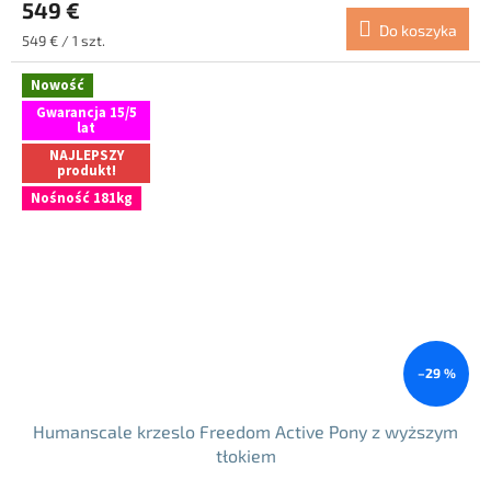
549 €
Do koszyka
Cena
549 € / 1 szt.
jednostkowa:
Nowość
Gwarancja 15/5
lat
NAJLEPSZY
produkt!
Nośność 181kg
–29 %
Humanscale krzeslo Freedom Active Pony z wyższym
tłokiem