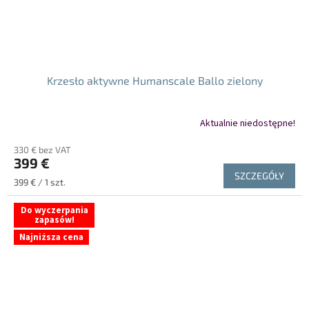
Krzesło aktywne Humanscale Ballo zielony
Aktualnie niedostępne!
330 € bez VAT
399 €
SZCZEGÓŁY
Cena
399 € / 1 szt.
jednostkowa:
Do wyczerpania
zapasów!
Najniższa cena