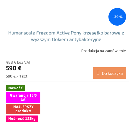
–29 %
Humanscale Freedom Active Pony krzesełko barowe z
wyższym tłokiem antybakteryjne
Produkcja na zamówienie
488 € bez VAT
590 €
Do koszyka
Cena
590 € / 1 szt.
jednostkowa:
Nowość
Gwarancja 15/5
lat
NAJLEPSZY
produkt!
Nośność 181kg