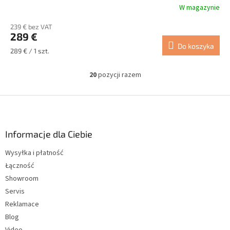
W magazynie
239 € bez VAT
289 €
Do koszyka
Cena
289 € / 1 szt.
jednostkowa:
20
pozycji razem
K
o
n
S
t
t
r
o
o
p
Informacje dla Ciebie
l
k
k
Wysyłka i płatność
a
i
Łączność
l
i
Showroom
s
Servis
t
Reklamace
y
Blog