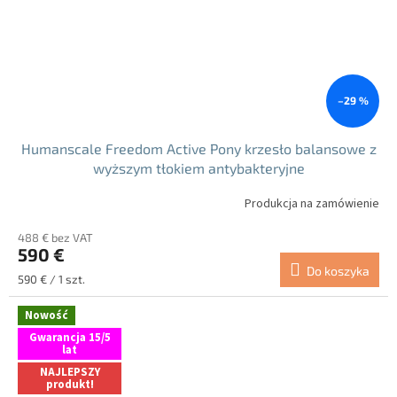
–29 %
Humanscale Freedom Active Pony krzesło balansowe z
wyższym tłokiem antybakteryjne
Produkcja na zamówienie
488 € bez VAT
590 €
Do koszyka
Cena
590 € / 1 szt.
jednostkowa:
Nowość
Gwarancja 15/5
lat
NAJLEPSZY
produkt!