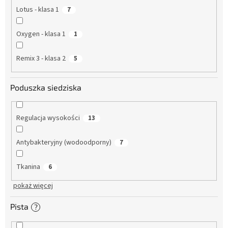
Lotus - klasa 1
7
Oxygen - klasa 1
1
Remix 3 - klasa 2
5
Poduszka siedziska
Regulacja wysokości
13
Antybakteryjny (wodoodporny)
7
Tkanina
6
pokaż więcej
Pista
?