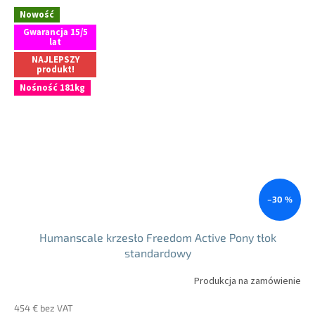
Nowość
Gwarancja 15/5
lat
NAJLEPSZY
produkt!
Nośność 181kg
–30 %
Humanscale krzesło Freedom Active Pony tłok
standardowy
Produkcja na zamówienie
454 € bez VAT