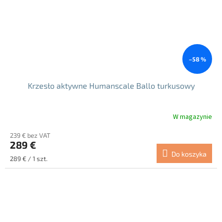
–58 %
Krzesło aktywne Humanscale Ballo turkusowy
W magazynie
239 € bez VAT
289 €
Do koszyka
Cena
289 € / 1 szt.
jednostkowa: