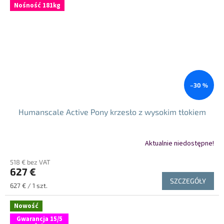
Nośność 181kg
–30 %
Humanscale Active Pony krzesło z wysokim tłokiem
Aktualnie niedostępne!
518 € bez VAT
627 €
SZCZEGÓŁY
Cena
627 € / 1 szt.
jednostkowa:
Nowość
Gwarancja 15/5