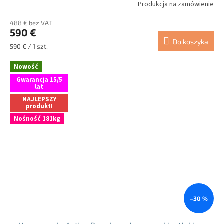
Produkcja na zamówienie
488 € bez VAT
590 €
Do koszyka
Cena
590 € / 1 szt.
jednostkowa:
Nowość
Gwarancja 15/5
lat
NAJLEPSZY
produkt!
Nośność 181kg
–30 %