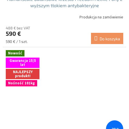
wyższym tłokiem antybakteryjne
Produkcja na zamówienie
488 € bez VAT
590 €
Do koszyka
Cena
590 € / 1 szt.
jednostkowa:
Nowość
Gwarancja 15/5
lat
NAJLEPSZY
produkt!
Nośność 181kg
–29 %