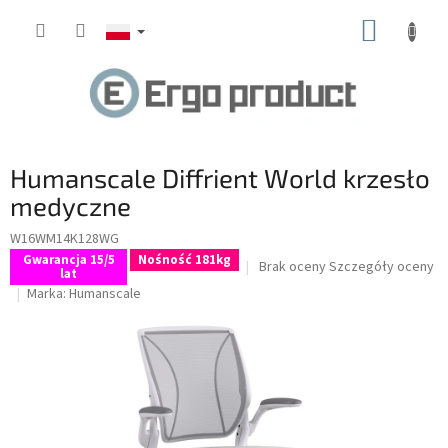
Przejść
KOSZY
do
treści
Humanscale Diffrient World krzesło
medyczne
W16WM14K128WG
Gwarancja 15/5
Nośność 181kg
Średnia
Brak oceny
Szczegóły oceny
lat
ocena
Marka:
Humanscale
produktu
wynosi
0.0
na
5
gwiazdek.