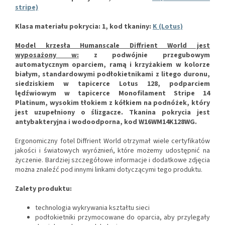
stripe)
Klasa materiału pokrycia: 1, kod tkaniny:
K (Lotus)
Model krzesła Humanscale Diffrient World jest
wyposażony w:
z podwójnie przegubowym
automatycznym oparciem, ramą i krzyżakiem w kolorze
białym, standardowymi podłokietnikami z litego duronu,
siedziskiem w tapicerce Lotus 128, podparciem
lędźwiowym w tapicerce Monofilament Stripe 14
Platinum, wysokim tłokiem z kółkiem na podnóżek, który
jest uzupełniony o ślizgacze.
Tkanina pokrycia jest
antybakteryjna i wodoodporna, kod W16WM14K128WG.
Ergonomiczny fotel Diffrient World otrzymał wiele certyfikatów
jakości i światowych wyróżnień, które możemy udostępnić na
życzenie.
Bardziej szczegółowe informacje i dodatkowe zdjęcia
można znaleźć pod innymi linkami dotyczącymi tego produktu.
Zalety produktu:
technologia wykrywania kształtu sieci
podłokietniki przymocowane do oparcia, aby przylegały