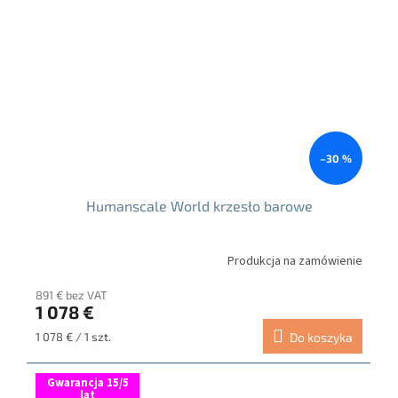
–30 %
Humanscale World krzesło barowe
Produkcja na zamówienie
891 € bez VAT
1 078 €
Cena
1 078 € / 1 szt.
Do koszyka
jednostkowa:
Gwarancja 15/5
lat