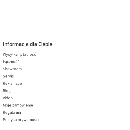
S
t
o
p
Informacje dla Ciebie
k
Wysyłka i płatność
a
Łączność
Showroom
Servis
Reklamace
Blog
Video
Moje zamówienie
Regulamin
Polityka prywatności