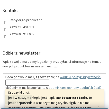
Kontakt
info
@
ergo-product.cz
+420 733 404 303
+420 608 983 095
Odbierz newsletter
Wpisz swój e-mail, a my będziemy przesyłać ci informacje na temat
nowych produktów na naszym e-shop.
Podając swój e-mail, zgadzasz się na
warunki polityki prywatności
.
Vložením e-mailu souhlasíte s
podmínkami ochrany osobních údajů
Drodzy klienci,
jeśli w naszym sklepie jest napisane
towar na stanie
, to
ZALOGUJ SIĘ
jest bezpośrednio w naszym magazynie, nigdzie nie ma
żadnego dostawcy, wysyłamy tak szybko, jak to możliwe.