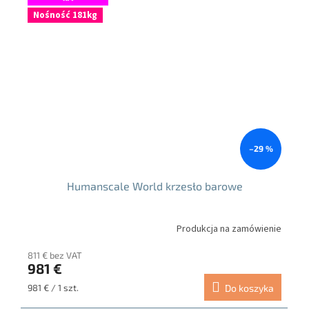
Nośność 181kg
–29 %
Humanscale World krzesło barowe
Produkcja na zamówienie
811 € bez VAT
981 €
Cena
981 € / 1 szt.
Do koszyka
jednostkowa: