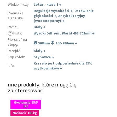
Włókienniczy
:
Lotus - klasa 1
→
Regulacja wysokości
→
,
Ustawienie
Poduszka
głębokości
→
,
Antybakteryjny
siedziska
:
(wodoodporny)
→
Rama
:
Biały
→
?
Pista
:
Wysoki Diffrient World 498-701mm
→
Pierścień na
ø
↕
508mm
150-280mm →
stopę
:
Przejdź
:
Biały
→
Typ kółek
:
Szybowce
→
Krzesło jest odpowiednie dla 95%
Info
:
użytkowników
→
nne produkty, które mogą Cię
zainteresować
Gwarancja 15/5
lat
Nośność 181kg