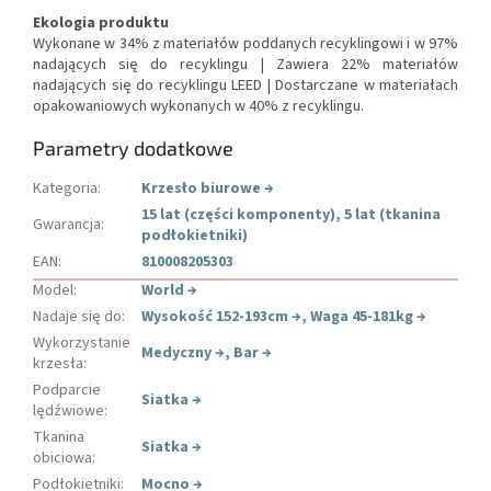
Ekologia produktu
Wykonane w 34% z materiałów poddanych recyklingowi i w 97%
nadających się do recyklingu |
Zawiera 22% materiałów
nadających się do recyklingu LEED |
Dostarczane w materiałach
opakowaniowych wykonanych w 40% z recyklingu.
Parametry dodatkowe
Kategoria
:
Krzesło biurowe
→
15 lat (części komponenty), 5 lat (tkanina
Gwarancja
:
podłokietniki)
EAN
:
810008205303
Model
:
World
→
Nadaje się do
:
Wysokość 152-193cm
→
,
Waga 45-181kg
→
Wykorzystanie
Medyczny
→
,
Bar
→
krzesła
:
Podparcie
Siatka
→
lędźwiowe
:
Tkanina
Siatka
→
obiciowa
:
Podłokietniki
:
Mocno
→