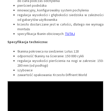
do ​​ciała podczas odchylenia
pierścień podnóżka
innowacyjny, konfigurowalny system pochylenia
regulacja wysokości i głębokości siedziska w zależności
od gabarytów użytkownika
krzesło dostarczane jest w całości, dlatego nie wymaga
montażu
specyfikacja tkanin obiciowych:
TUTAJ
Specyfikacja techniczna:
tkanina pokrowca na siedzenie: Lotus 128
odporność tkaniny na ścieranie: 150 000 cykli
regulacja wysokości pierścienia na nogi w zakresie: 150-
280 mm (od podłogi)
szybowce
zawartość opakowania: Krzesło Diffrient World