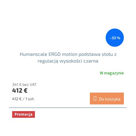
–33 %
Humanscale ERGO motion podstawa stołu z
regulacją wysokości czarna
W magazynie
341 € bez VAT
412 €
Cena
412 € / 1 szt.
Do koszyka
jednostkowa:
Promocja