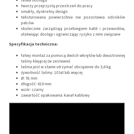
łatwa obsługa
tworzy przejrzystą przestrzeń do pracy
smukły, dyskretny design
teksturowana powierzchnia nie pozostawia odcisków
palców
skutecznie zarządzają przebiegiem kabli i przewodów,
ułatwiając dostęp i ograniczając ryzyko z nimi związane
Specyfikacja techniczna:
łatwy montaż za pomocą dwóch wkrętów lub dwustronnej
taśmy klejącej (w zestawie)
taśma jest w stanie utrzymać obciążenie do 3,6 kg
żywotność taśmy: 10 lat lub więcej
Ø: 91 mm
długość: 610 mm
wzór: czarny
zawartość opakowania: kanał kablowy