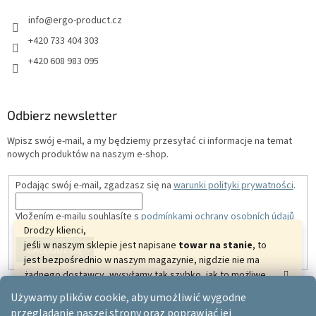
info
@
ergo-product.cz
+420 733 404 303
+420 608 983 095
Odbierz newsletter
Wpisz swój e-mail, a my będziemy przesyłać ci informacje na temat
nowych produktów na naszym e-shop.
Podając swój e-mail, zgadzasz się na
warunki polityki prywatności
.
Vložením e-mailu souhlasíte s
podmínkami ochrany osobních údajů
Drodzy klienci,
jeśli w naszym sklepie jest napisane
towar na stanie
, to
ZALOGUJ SIĘ
jest bezpośrednio w naszym magazynie, nigdzie nie ma
żadnego dostawcy, wysyłamy tak szybko, jak to możliwe.
Dziękujemy za zrozumienie i życzymy pięknych
Używamy plików cookie, aby umożliwić wygodne
relaksujących dni.
Opracował Shoptet
przeglądanie naszej strony oraz poprawiać jej