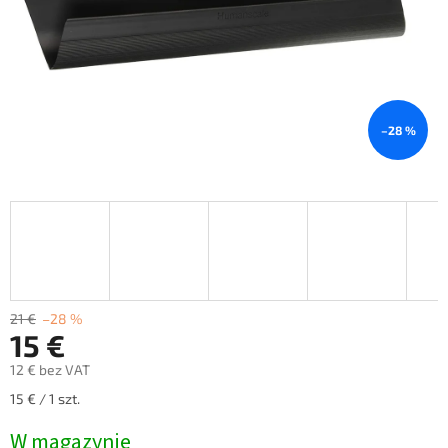
–28 %
21 €
–28 %
15 €
12 € bez VAT
Cena
15 € / 1 szt.
jednostkowa:
W magazynie