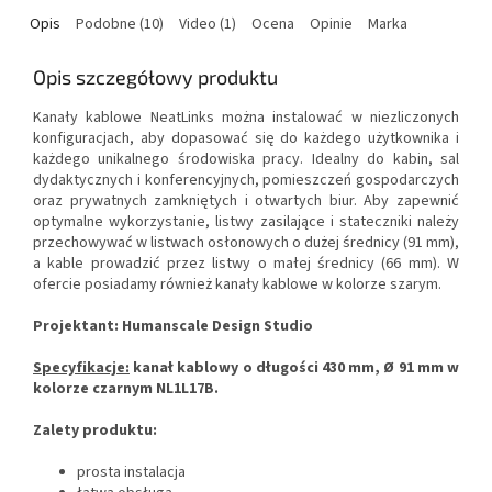
Opis
Podobne (10)
Video (1)
Ocena
Opinie
Marka
Opis szczegółowy produktu
Kanały kablowe NeatLinks można instalować w niezliczonych
konfiguracjach, aby dopasować się do każdego użytkownika i
każdego unikalnego środowiska pracy.
Idealny do kabin, sal
dydaktycznych i konferencyjnych, pomieszczeń gospodarczych
oraz prywatnych zamkniętych i otwartych biur.
Aby zapewnić
optymalne wykorzystanie, listwy zasilające i stateczniki należy
przechowywać w listwach osłonowych o dużej średnicy (91 mm),
a kable prowadzić przez listwy o małej średnicy (66 mm).
W
ofercie posiadamy również kanały kablowe w kolorze szarym.
Projektant: Humanscale Design Studio
Specyfikacje:
kanał kablowy o długości 430 mm, Ø 91 mm w
kolorze czarnym NL1L17B.
Zalety produktu:
prosta instalacja