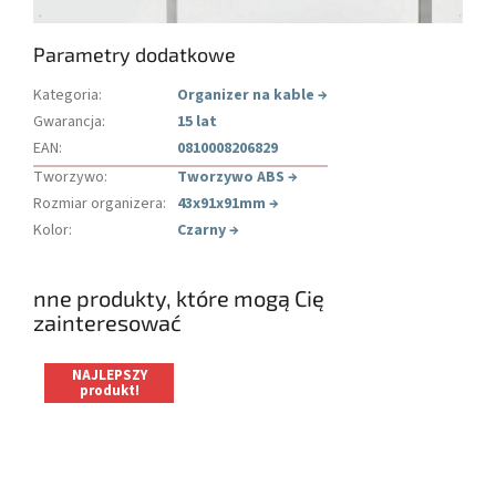
Parametry dodatkowe
Kategoria
:
Organizer na kable
→
Gwarancja
:
15 lat
EAN
:
0810008206829
Tworzywo
:
Tworzywo ABS
→
Rozmiar organizera
:
43x91x91mm
→
Kolor
:
Czarny
→
nne produkty, które mogą Cię
zainteresować
NAJLEPSZY
produkt!