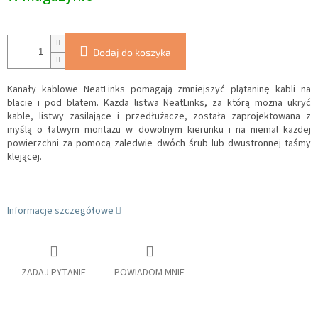
Dodaj do koszyka
Kanały kablowe NeatLinks pomagają zmniejszyć plątaninę kabli na
blacie i pod blatem.
Każda listwa NeatLinks, za którą można ukryć
kable, listwy zasilające i przedłużacze, została zaprojektowana z
myślą o łatwym montażu w dowolnym kierunku i na niemal każdej
powierzchni za pomocą zaledwie dwóch śrub lub dwustronnej taśmy
klejącej.
Informacje szczegółowe
ZADAJ PYTANIE
POWIADOM MNIE