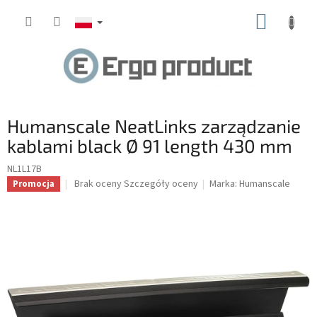
Przejść
KOSZY
do
treści
Humanscale NeatLinks zarządzanie
kablami black Ø 91 length 430 mm
NL1L17B
Średnia
Brak oceny
Szczegóły oceny
Marka:
Humanscale
Promocja
ocena
produktu
wynosi
0.0
na
5
gwiazdek.