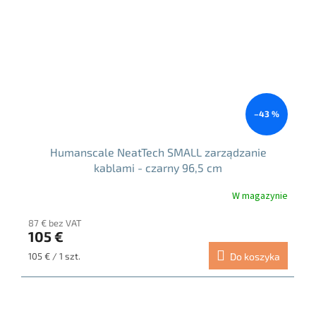
–43 %
Humanscale NeatTech SMALL zarządzanie
kablami - czarny 96,5 cm
W magazynie
87 € bez VAT
105 €
Cena
105 € / 1 szt.
Do koszyka
jednostkowa: