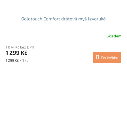
Goldtouch Comfort drátová myš levoruká
Skladem
1 074 Kč bez DPH
1 299 Kč
Do košíku
Měrná
1 299 Kč / 1 ks
cena: