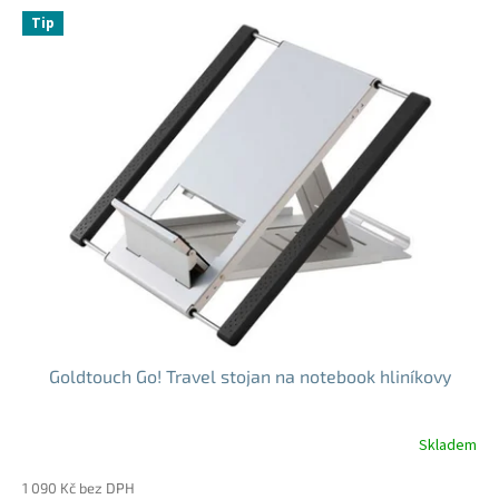
Tip
Goldtouch Go! Travel stojan na notebook hliníkovy
Skladem
Průměrné
hodnocení
1 090 Kč bez DPH
produktu