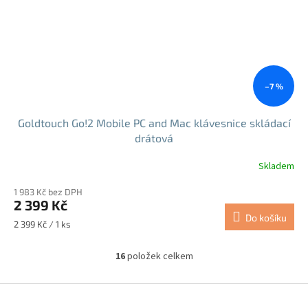
–7 %
Goldtouch Go!2 Mobile PC and Mac klávesnice skládací
drátová
Skladem
1 983 Kč bez DPH
2 399 Kč
Do košíku
Měrná
2 399 Kč / 1 ks
cena:
16
položek celkem
O
v
l
Z
á
á