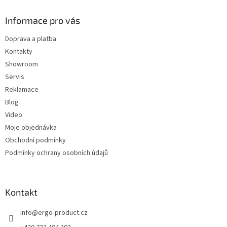
d
p
a
a
Informace pro vás
c
t
í
Doprava a platba
í
p
Kontakty
r
v
Showroom
k
Servis
y
Reklamace
v
ý
Blog
p
Video
i
Moje objednávka
s
u
Obchodní podmínky
Podmínky ochrany osobních údajů
Kontakt
info
@
ergo-product.cz