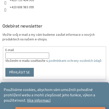
+420 733 404 303
+420 608 983 095
Odebírat newsletter
Vložte svůj e-mail a my vám budeme zasílat informace o nových
produktech na našem e-shopu.
E-mail
Vložením e-mailu souhlasíte s
podmínkami ochrany osobních údajů
PŘIHLÁSIT SE
Používáme cookies, abychom vám umožnili pohodlné
Vytvořil Shoptet
prohlížení webu a mohli zlepšovat jeho funkce, výkon a
použitelnost.
Více informací
.
Copyright 2026
Ergo-product
. Všechna práva vyhrazena.
Upravit