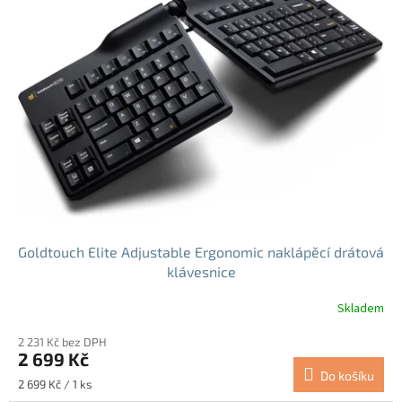
Goldtouch Elite Adjustable Ergonomic naklápěcí drátová
klávesnice
Skladem
2 231 Kč bez DPH
2 699 Kč
Do košíku
Měrná
2 699 Kč / 1 ks
cena: