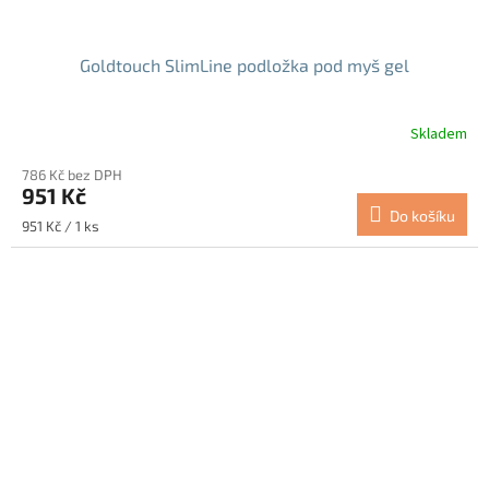
Goldtouch SlimLine podložka pod myš gel
Skladem
786 Kč bez DPH
951 Kč
Do košíku
Měrná
951 Kč / 1 ks
cena: