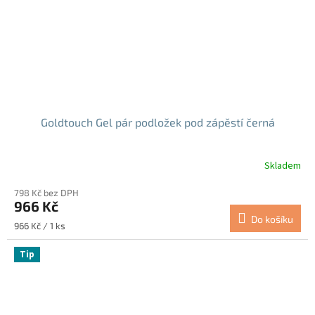
Goldtouch Gel pár podložek pod zápěstí černá
Skladem
798 Kč bez DPH
966 Kč
Do košíku
Měrná
966 Kč / 1 ks
cena:
Tip