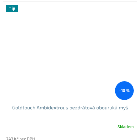
cena:
5
Tip
hvězdiček.
–10 %
Goldtouch Ambidextrous bezdrátová obouruká myš
Skladem
743 Kč bez DPH