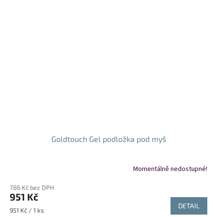
Goldtouch Gel podložka pod myš
Momentálně nedostupné!
Průměrné
hodnocení
786 Kč bez DPH
produktu
951 Kč
je
DETAIL
5,0
Měrná
951 Kč / 1 ks
z