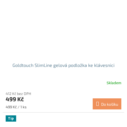
Goldtouch SlimLine gelová podložka ke klávesnici
Skladem
412 Kč bez DPH
499 Kč
Do košíku
Měrná
499 Kč / 1 ks
cena:
Tip