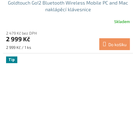
Goldtouch Go!2 Bluetooth Wireless Mobile PC and Mac
naklápěcí klávesnice
Skladem
Průměrné
hodnocení
2 479 Kč bez DPH
produktu
2 999 Kč
je
Do košíku
4,5
Měrná
2 999 Kč / 1 ks
z
cena:
5
Tip
hvězdiček.