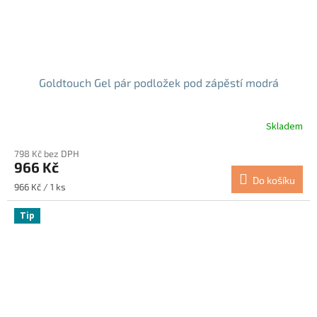
Goldtouch Gel pár podložek pod zápěstí modrá
Skladem
798 Kč bez DPH
966 Kč
Do košíku
Měrná
966 Kč / 1 ks
cena:
Tip