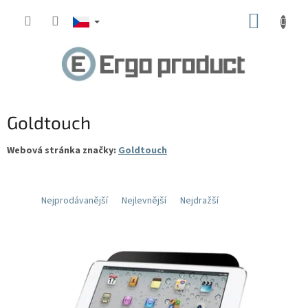
Přejít
NÁKUP
na
obsah
KOŠÍK
Goldtouch
Webová stránka značky:
Goldtouch
Nejprodávanější
Nejlevnější
Nejdražší
V
ý
p
i
s