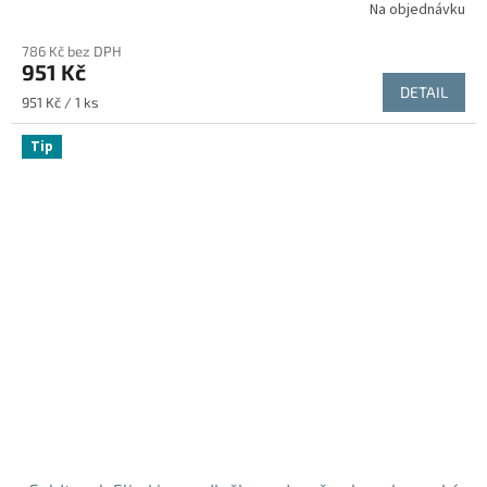
Na objednávku
786 Kč bez DPH
951 Kč
DETAIL
Měrná
951 Kč / 1 ks
cena:
Tip