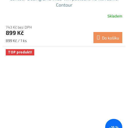
Contour
Skladem
743 Kč bez DPH
899 Kč
Do košíku
Měrná
899 Kč / 1 ks
cena:
TOP produkt!
–16 %