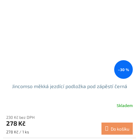
–30 %
Jincomso měkká jezdící podložka pod zápěstí černá
Skladem
230 Kč bez DPH
278 Kč
Do košíku
Měrná
278 Kč / 1 ks
cena: