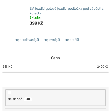
EV. jezdící gelová jezdící podložka pod zápěstí s
kolečky
Skladem
399 Kč
Nejprodávanější
Nejlevnější
Nejdražší
Cena
248
Kč
2400
Kč
Na skladě
38