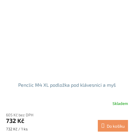
Penclic M4 XL podložka pod klávesnici a myš
Skladem
605 Kč bez DPH
732 Kč
Do košíku
Měrná
732 Kč / 1 ks
cena: