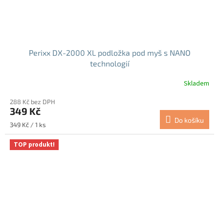
Perixx DX-2000 XL podložka pod myš s NANO
technologií
Skladem
288 Kč bez DPH
349 Kč
Do košíku
Měrná
349 Kč / 1 ks
cena:
TOP produkt!