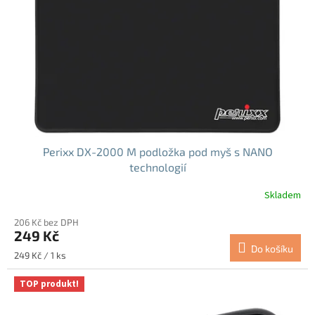
Perixx DX-2000 M podložka pod myš s NANO
technologií
Skladem
206 Kč bez DPH
249 Kč
Do košíku
Měrná
249 Kč / 1 ks
cena:
TOP produkt!