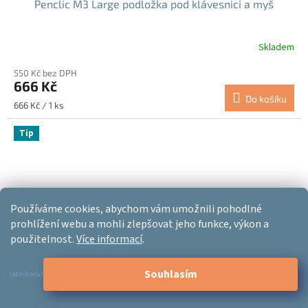
Penclic M3 Large podložka pod klávesnici a myš
Skladem
550 Kč bez DPH
666 Kč
Do košíku
Měrná
666 Kč / 1 ks
cena:
Tip
Používáme cookies, abychom vám umožnili pohodlné
prohlížení webu a mohli zlepšovat jeho funkce, výkon a
použitelnost.
Více informací
.
Souhlasím
Odmítnout