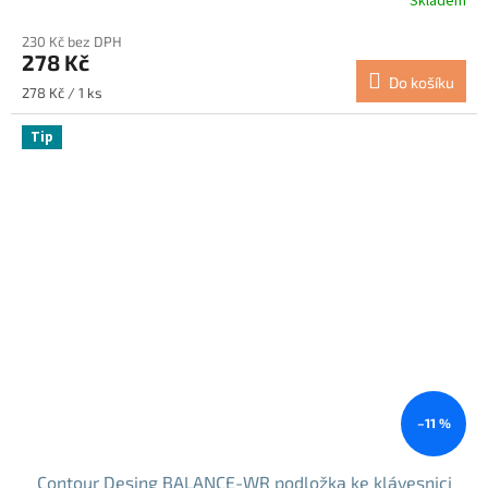
Skladem
230 Kč bez DPH
278 Kč
Do košíku
Měrná
278 Kč / 1 ks
cena:
Tip
–11 %
Contour Desing BALANCE-WR podložka ke klávesnici