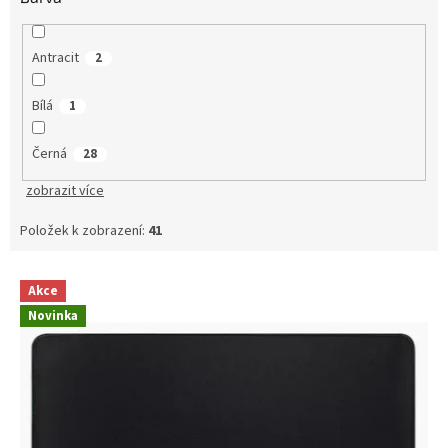
Antracit
2
Bílá
1
Černá
28
zobrazit více
Položek k zobrazení:
41
V
Akce
ý
Novinka
p
i
s
p
r
o