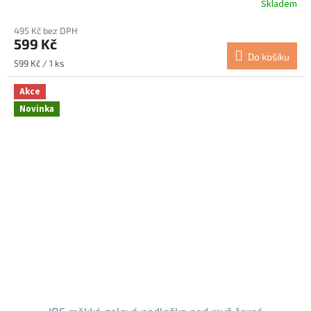
Skladem
495 Kč bez DPH
599 Kč
Do košíku
Měrná
599 Kč / 1 ks
cena:
Akce
Novinka