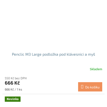
Penclic M3 Large podložka pod klávesnici a myš
Skladem
Průměrné
hodnocení
550 Kč bez DPH
produktu
666 Kč
je
Do košíku
5,0
Měrná
666 Kč / 1 ks
z
cena:
5
Novinka
hvězdiček.