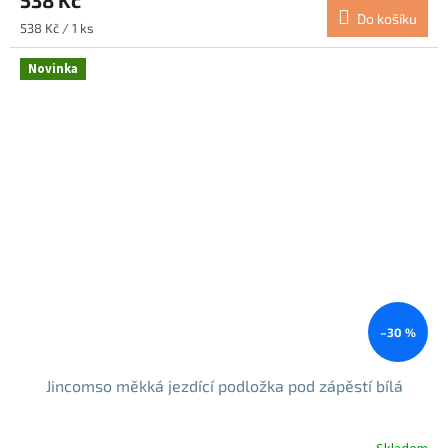
538 Kč
Do košíku
Měrná
538 Kč / 1 ks
cena:
Novinka
–30 %
Jincomso měkká jezdící podložka pod zápěstí bílá