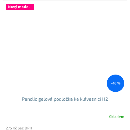
Nový model !
–16 %
Penclic gelová podložka ke klávesnici H2
Skladem
Průměrné
hodnocení
275 Kč bez DPH
produktu