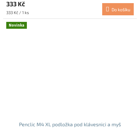
333 Kč
je
Do košíku
4,0
Měrná
333 Kč / 1 ks
z
cena:
5
Novinka
hvězdiček.
Penclic M4 XL podložka pod klávesnici a myš