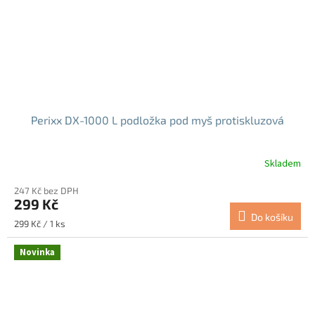
Perixx DX-1000 L podložka pod myš protiskluzová
Skladem
247 Kč bez DPH
299 Kč
Do košíku
Měrná
299 Kč / 1 ks
cena:
Novinka