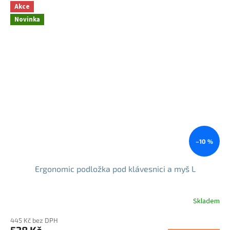
5
Akce
hvězdiček.
Novinka
–10 %
Ergonomic podložka pod klávesnici a myš L
Skladem
445 Kč bez DPH