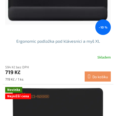
d
u
k
t
ů
–10 %
Ergonomic podložka pod klávesnici a myš XL
Skladem
594 Kč bez DPH
719 Kč
Do košíku
Měrná
719 Kč / 1 ks
cena:
Novinka
Nejnižší cena