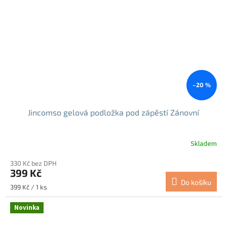
–20 %
Jincomso gelová podložka pod zápěstí Zánovní
Skladem
330 Kč bez DPH
399 Kč
Do košíku
Měrná
399 Kč / 1 ks
cena:
Novinka