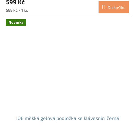
599 Kč
Do košíku
Měrná
599 Kč / 1 ks
cena:
Novinka
IOE měkká gelová podložka ke klávesnici černá