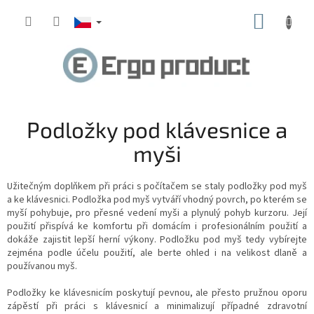
Přejít
NÁKUP
na
obsah
KOŠÍK
Podložky pod klávesnice a
myši
Užitečným doplňkem při práci s počítačem se staly podložky pod myš
a ke klávesnici. Podložka pod myš vytváří vhodný povrch, po kterém se
myší pohybuje, pro přesné vedení myši a plynulý pohyb kurzoru. Její
použití přispívá ke komfortu při domácím i profesionálním použití a
dokáže zajistit lepší herní výkony. Podložku pod myš tedy vybírejte
zejména podle účelu použití, ale berte ohled i na velikost dlaně a
používanou myš.
Podložky ke klávesnicím poskytují pevnou, ale přesto pružnou oporu
zápěstí při práci s klávesnicí
a minimalizují případné zdravotní