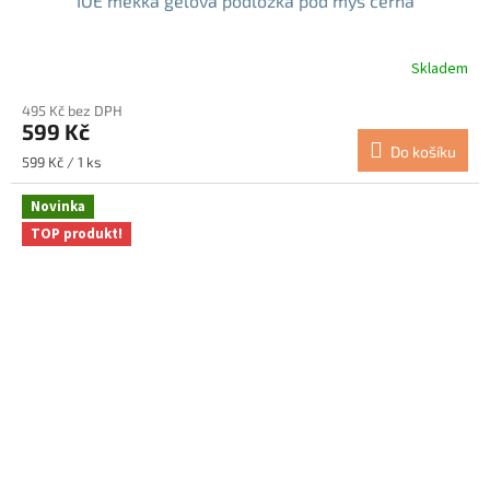
IOE měkká gelová podložka pod myš černá
Skladem
495 Kč bez DPH
599 Kč
Do košíku
Měrná
599 Kč / 1 ks
cena:
Novinka
TOP produkt!