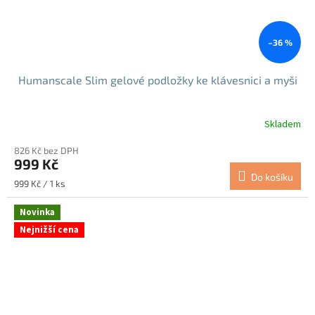
–36 %
Humanscale Slim gelové podložky ke klávesnici a myši
Skladem
826 Kč bez DPH
999 Kč
Do košíku
Měrná
999 Kč / 1 ks
cena:
Novinka
Nejnižší cena