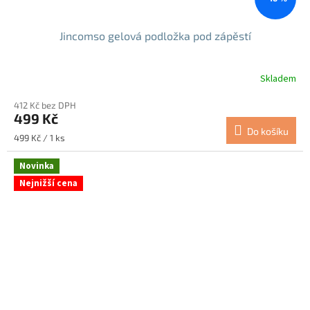
Jincomso gelová podložka pod zápěstí
Skladem
Průměrné
hodnocení
412 Kč bez DPH
produktu
499 Kč
je
Do košíku
4,9
Měrná
499 Kč / 1 ks
z
cena:
5
Novinka
hvězdiček.
Nejnižší cena