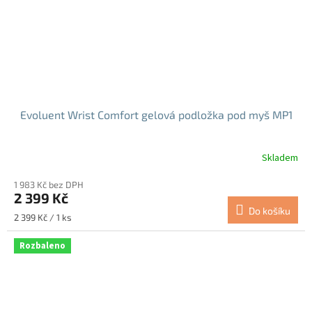
Evoluent Wrist Comfort gelová podložka pod myš MP1
Skladem
Průměrné
hodnocení
1 983 Kč bez DPH
produktu
2 399 Kč
je
Do košíku
5,0
Měrná
2 399 Kč / 1 ks
z
cena:
5
Rozbaleno
hvězdiček.