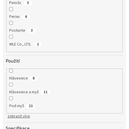
Penclic
5
Perixx
6
Posturite
3
WLE Co., LTD.
2
Použití
Klávesnice
8
Klávesnice a myš
11
Pod myš
11
zobrazit více
Specifikace