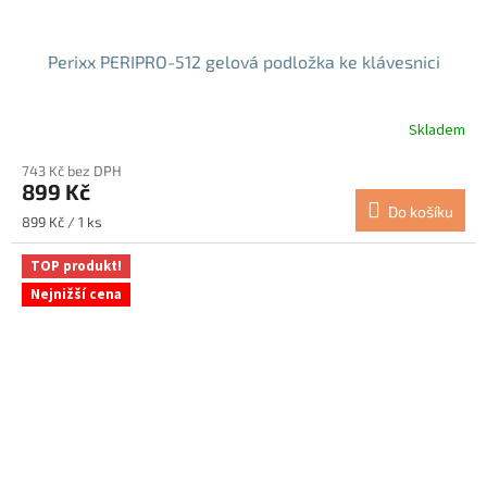
Perixx PERIPRO-512 gelová podložka ke klávesnici
Skladem
743 Kč bez DPH
899 Kč
Do košíku
Měrná
899 Kč / 1 ks
cena:
TOP produkt!
Nejnižší cena