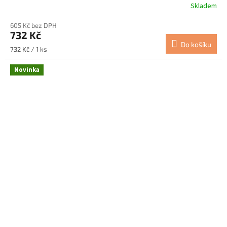
Skladem
605 Kč bez DPH
732 Kč
Do košíku
Měrná
732 Kč / 1 ks
cena:
Novinka