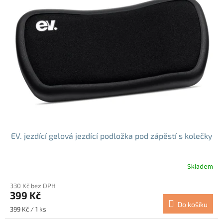
EV. jezdící gelová jezdící podložka pod zápěstí s kolečky
Skladem
Průměrné
hodnocení
330 Kč bez DPH
produktu
399 Kč
je
Do košíku
5,0
Měrná
399 Kč / 1 ks
z
cena: