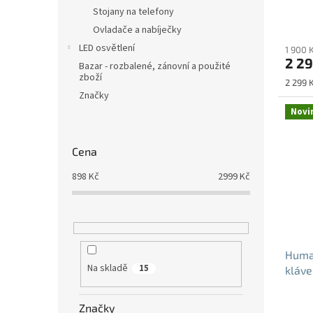
ů
Stojany na telefony
Ovladače a nabíječky
LED osvětlení
1 900 
2 29
Bazar - rozbalené, zánovní a použité
zboží
Měrná
2 299 K
cena:
Značky
Novi
Cena
898
Kč
2999
Kč
Huma
Na skladě
15
kláve
Značky