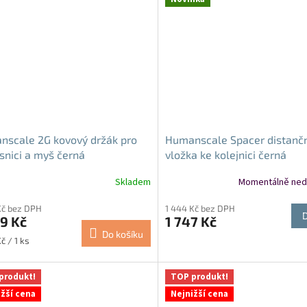
scale 2G kovový držák pro
Humanscale Spacer distanč
snici a myš černá
vložka ke kolejnici černá
Skladem
Momentálně ned
Kč bez DPH
1 444 Kč bez DPH
9 Kč
1 747 Kč
Do košíku
č / 1 ks
produkt!
TOP produkt!
ižší cena
Nejnižší cena