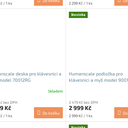
Do košíku
Do
Měrná
č / 1 ks
2 299 Kč / 1 ks
cena:
Novinka
scale deska pro klávesnici a
Humanscale podložka pro
model 70012RG
klávesnici a myš model 900
Skladem
Kč bez DPH
2 479 Kč bez DPH
9 Kč
2 999 Kč
Do košíku
Do
Měrná
č / 1 ks
2 999 Kč / 1 ks
cena:
Novinka