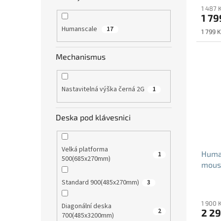
1 487 
1 79
Humanscale
17
Měrná
1 799 K
cena:
Mechanismus
Nastavitelná výška černá 2G
1
Deska pod klávesnici
Velká platforma
Human
1
500(685x270mm)
mous
Standard 900(485x270mm)
3
1 900 
Diagonální deska
2 29
2
700(485x3200mm)