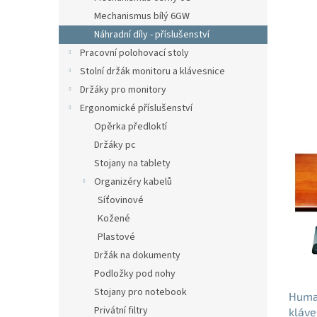
n
Mechanismus bílý 6GW
e
Náhradní díly - příslušenství
l
Pracovní polohovací stoly
Stolní držák monitoru a klávesnice
Držáky pro monitory
Ergonomické příslušenství
Opěrka předloktí
V
Držáky pc
ý
Stojany na tablety
p
Organizéry kabelů
i
Síťovinové
s
Kožené
p
r
Plastové
o
Držák na dokumenty
d
Podložky pod nohy
u
Stojany pro notebook
Huma
k
Privátní filtry
kláve
t