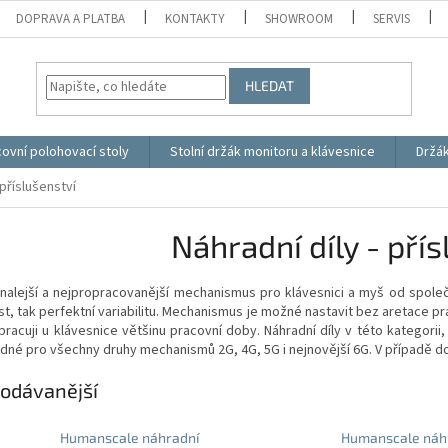
DOPRAVA A PLATBA
KONTAKTY
SHOWROOM
SERVIS
HLEDAT
ovní polohovací stoly
Stolní držák monitoru a klávesnice
Držá
 příslušenství
Náhradní díly - přís
nalejší a nejpropracovanější mechanismus pro klávesnici a myš od spole
t, tak perfektní variabilitu. Mechanismus je možné nastavit bez aretace p
í pracuji u klávesnice většinu pracovní doby. Náhradní díly v této kategor
odné pro všechny druhy mechanismů 2G, 4G, 5G i nejnovější 6G. V případ
odávanější
Humanscale náhradní
Humanscale náh