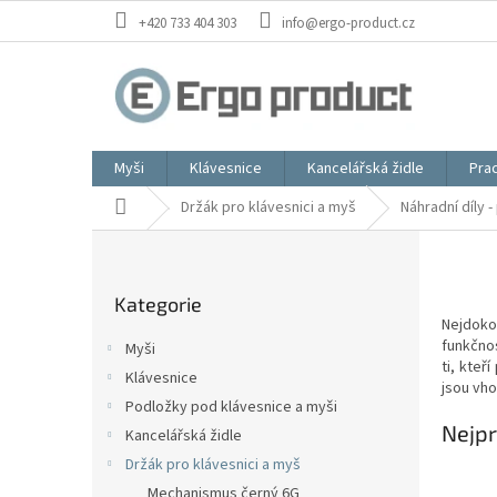
Přejít
+420 733 404 303
info@ergo-product.cz
na
obsah
Myši
Klávesnice
Kancelářská židle
Prac
Domů
Držák pro klávesnici a myš
Náhradní díly -
P
o
Přeskočit
s
Kategorie
kategorie
t
Nejdoko
r
funkčnos
Myši
a
ti, kteř
Klávesnice
n
jsou vh
Podložky pod klávesnice a myši
n
Nejpr
í
Kancelářská židle
p
Držák pro klávesnici a myš
a
Mechanismus černý 6G