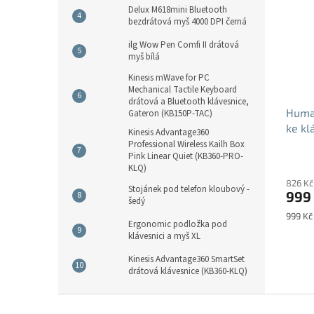
Delux M618mini Bluetooth
bezdrátová myš 4000 DPI černá
ilg Wow Pen Comfi II drátová
myš bílá
Kinesis mWave for PC
Mechanical Tactile Keyboard
drátová a Bluetooth klávesnice,
Huma
Gateron (KB150P-TAC)
ke kl
Kinesis Advantage360
Professional Wireless Kailh Box
Pink Linear Quiet (KB360-PRO-
KLQ)
826 Kč
Stojánek pod telefon kloubový -
999
šedý
Měrná
999 Kč 
Ergonomic podložka pod
cena:
klávesnici a myš XL
Kinesis Advantage360 SmartSet
drátová klávesnice (KB360-KLQ)
Z