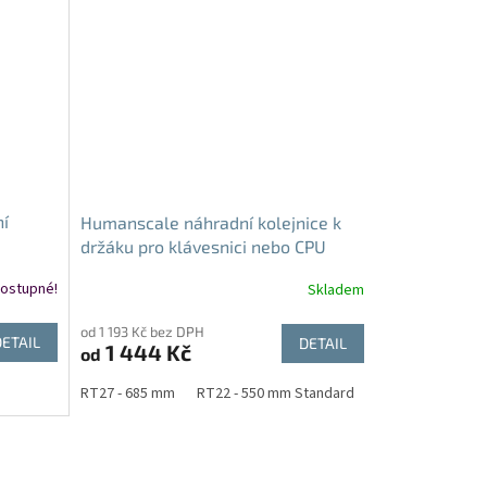
hvězdiček.
ní
Humanscale náhradní kolejnice k
držáku pro klávesnici nebo CPU
držáku na pc
ostupné!
Skladem
od 1 193 Kč bez DPH
DETAIL
DETAIL
1 444 Kč
od
RT27 - 685 mm
RT22 - 550 mm Standard
RT18 - 455 mm