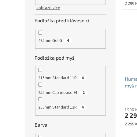
Měrná
2 299 K
zobrazit více
cena:
Podložka před klávesnici
485mm Gel G
4
Podložka pod myš
215mm Standard 11R
4
Human
myš 
255mm Clip mouse 91
2
255mm Standard 12R
4
1 900 
2 29
Měrná
2 299 K
Barva
cena: