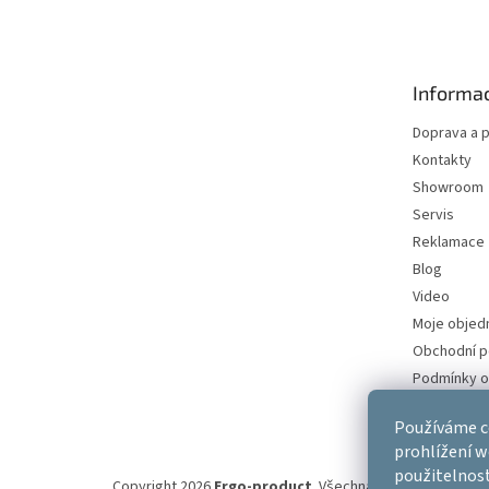
á
p
a
t
Informac
í
Doprava a p
Kontakty
Showroom
Servis
Reklamace
Blog
Video
Moje objed
Obchodní 
Podmínky o
údajů
Používáme c
prohlížení w
použitelnos
Copyright 2026
Ergo-product
. Všechna práva vyhrazena