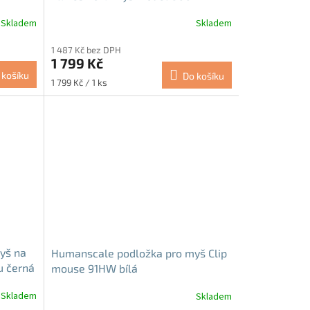
Zánovní
Skladem
Skladem
1 487 Kč bez DPH
1 799 Kč
 košíku
Do košíku
Měrná
1 799 Kč / 1 ks
cena:
yš na
Humanscale podložka pro myš Clip
u černá
mouse 91HW bílá
Skladem
Skladem