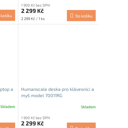
1 900 Kč bez DPH
2 299 Kč
 košíku
Do košíku
Měrná
2 299 Kč / 1 ks
cena:
ptop a
Humanscale deska pro klávesnici a
myš model 70011RG
Skladem
Skladem
1 900 Kč bez DPH
2 299 Kč