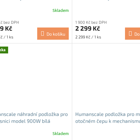
Zánovní
Skladem
Kč bez DPH
1 900 Kč bez DPH
9 Kč
2 299 Kč
Do košíku
Do
Měrná
č / 1 ks
2 299 Kč / 1 ks
cena:
nka
nscale náhradní podložka pro
Humanscale podložka pro m
snici model 900W bílá
otočném čepu k mechanism
Skladem