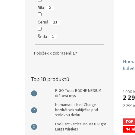
Bílá
2
Černá
13
Šedá
1
Položek k zobrazení:
17
Human
kláve
Top 10 produktů
R-GO Tools RGOHE MEDIUM
1 900 
drátová myš
2 29
Humanscale NeatCharge
Měrná
2 299 K
bezdrátová nabíječka pod
cena:
stolovou desku
TOP 
Evoluent VerticalMouse D Right
Nejn
Large Wireless