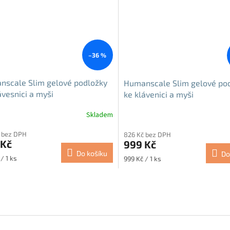
–36 %
nscale Slim gelové podložky
Humanscale Slim gelové po
ávesnici a myši
ke klávenici a myši
Skladem
 bez DPH
826 Kč bez DPH
 Kč
999 Kč
Do košíku
Do
Měrná
/ 1 ks
999 Kč / 1 ks
cena:
O
v
l
á
d