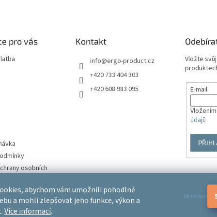
a
c
í
p
r
e pro vás
Kontakt
Odebíra
v
k
latba
Vložte svů
info
@
ergo-product.cz
y
produktech
v
+420 733 404 303
ý
+420 608 983 095
E-mail
p
i
s
Vložením
u
údajů
PŘIHL
návka
podmínky
chrany osobních
ookies, abychom vám umožnili pohodlné
Odmítnout
ebu a mohli zlepšovat jeho funkce, výkon a
t.
Více informací
.
.
Upravit nastavení cookies