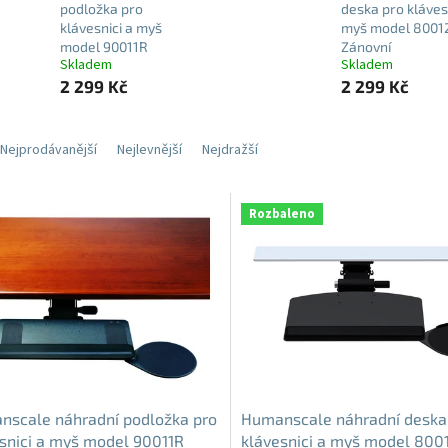
podložka pro
deska pro kláves
klávesnici a myš
myš model 8001
model 90011R
Zánovní
Skladem
Skladem
2 299 Kč
2 299 Kč
Nejprodávanější
Nejlevnější
Nejdražší
Rozbaleno
nscale náhradní podložka pro
Humanscale náhradní deska
snici a myš model 90011R
klávesnici a myš model 800