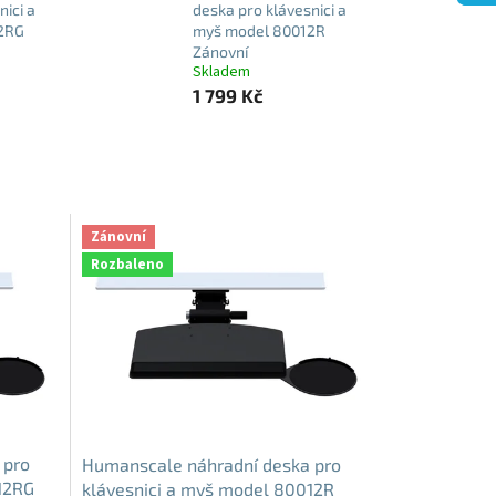
nici a
deska pro klávesnici a
2RG
myš model 80012R
Zánovní
Skladem
1 799 Kč
Zánovní
Rozbaleno
 pro
Humanscale náhradní deska pro
12RG
klávesnici a myš model 80012R