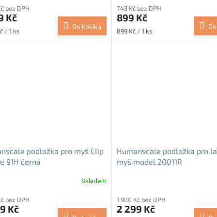
Kč bez DPH
743 Kč bez DPH
9 Kč
899 Kč
Do košíku
Do
Měrná
č / 1 ks
899 Kč / 1 ks
cena:
scale podložka pro myš Clip
Humanscale podložka pro la
e 91H černá
myš model 20011R
Skladem
Kč bez DPH
1 900 Kč bez DPH
9 Kč
2 299 Kč