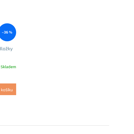
–36 %
dložky
Skladem
 košíku