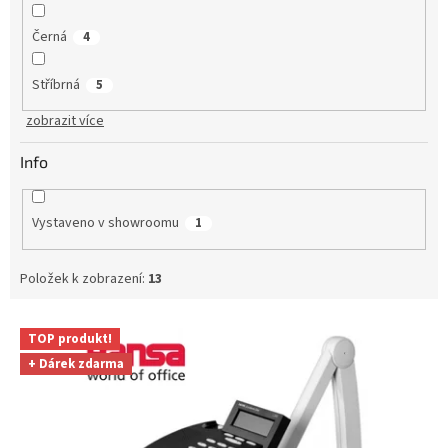
Černá
4
Stříbrná
5
zobrazit více
Info
Vystaveno v showroomu
1
Položek k zobrazení:
13
V
TOP produkt!
ý
+ Dárek zdarma
p
i
s
p