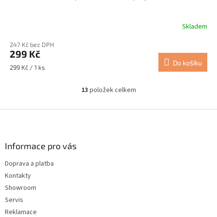
Skladem
Průměrné
hodnocení
247 Kč bez DPH
produktu
299 Kč
je
Do košíku
5,0
Měrná
299 Kč / 1 ks
z
cena:
5
13
položek celkem
hvězdiček.
O
v
l
Z
á
á
d
p
a
a
Informace pro vás
c
t
í
Doprava a platba
í
p
Kontakty
r
v
Showroom
k
Servis
y
Reklamace
v