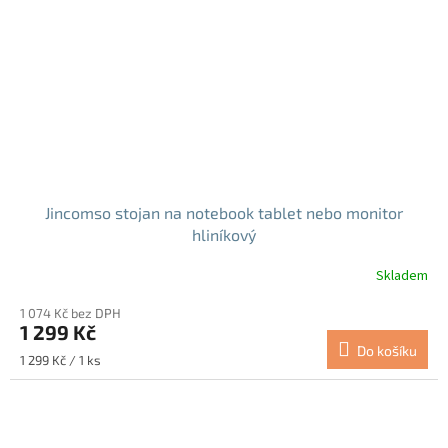
Jincomso stojan na notebook tablet nebo monitor
hliníkový
Skladem
Průměrné
hodnocení
1 074 Kč bez DPH
produktu
1 299 Kč
je
Do košíku
5,0
Měrná
1 299 Kč / 1 ks
z
cena:
5
hvězdiček.