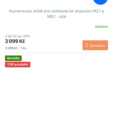
Humanscale držák pro notebook ke stojanům M2.1 a
M8.1 - bílá
Skladem
2 561 Kč bez DPH
3 099 Kč
Do košíku
Měrná
3 099 Kč / 1 ks
cena:
Novinka
TOP produkt!