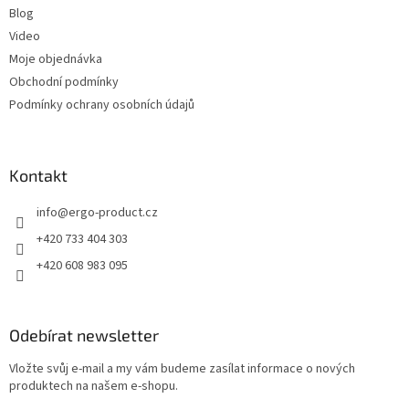
ý
Blog
p
Video
i
Moje objednávka
s
u
Obchodní podmínky
Podmínky ochrany osobních údajů
Kontakt
info
@
ergo-product.cz
+420 733 404 303
+420 608 983 095
Odebírat newsletter
Vložte svůj e-mail a my vám budeme zasílat informace o nových
produktech na našem e-shopu.