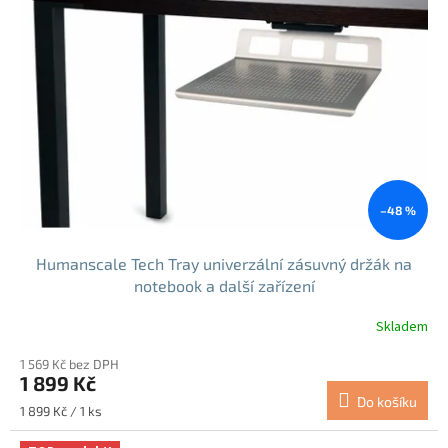
–48 %
Humanscale Tech Tray univerzální zásuvný držák na
notebook a další zařízení
Skladem
Průměrné
hodnocení
1 569 Kč bez DPH
produktu
1 899 Kč
je
Do košíku
4,0
Měrná
1 899 Kč / 1 ks
z
cena:
5