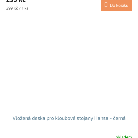
Do košíku
Měrná
299 Kč / 1 ks
cena:
Vložená deska pro kloubové stojany Hansa - černá
Skladem