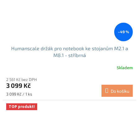
–49 %
Humanscale držák pro notebook ke stojanům M2.1 a
M8.1 - stříbrná
Skladem
2 561 Kč bez DPH
3 099 Kč
Do košíku
Měrná
3 099 Kč / 1 ks
cena:
TOP produkt!