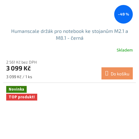
–49 %
Humanscale držák pro notebook ke stojanům M2.1 a
M8.1 - černá
Skladem
2 561 Kč bez DPH
3 099 Kč
Do košíku
Měrná
3 099 Kč / 1 ks
cena:
Novinka
TOP produkt!