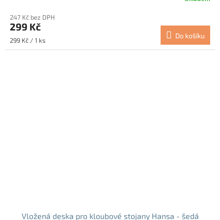
247 Kč bez DPH
299 Kč
Do košíku
Měrná
299 Kč / 1 ks
cena:
Vložená deska pro kloubové stojany Hansa - šedá