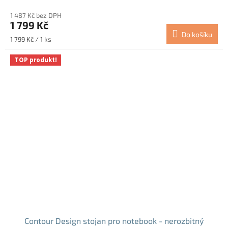
hodnocení
1 487 Kč bez DPH
produktu
1 799 Kč
je
Do košíku
5,0
Měrná
1 799 Kč / 1 ks
z
cena:
5
TOP produkt!
hvězdiček.
Contour Design stojan pro notebook - nerozbitný