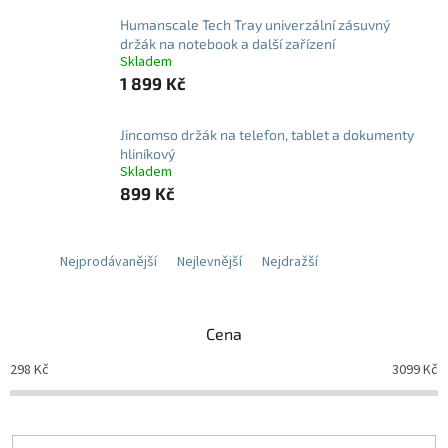
Humanscale Tech Tray univerzální zásuvný
držák na notebook a další zařízení
Skladem
1 899 Kč
Jincomso držák na telefon, tablet a dokumenty
hliníkový
Skladem
899 Kč
Nejprodávanější
Nejlevnější
Nejdražší
Cena
298
Kč
3099
Kč