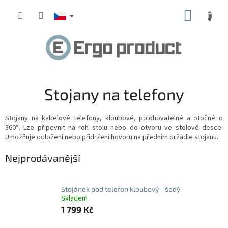
Přejít
NÁKUP
na
obsah
KOŠÍK
Stojany na telefony
Stojany na kabelové telefony, kloubové, polohovatelné a otočné o
360°. Lze připevnit na roh stolu nebo do otvoru ve stolové desce.
Umožňuje odložení nebo přidržení hovoru na předním držadle stojanu.
Nejprodávanější
Stojánek pod telefon kloubový - šedý
Skladem
1 799 Kč