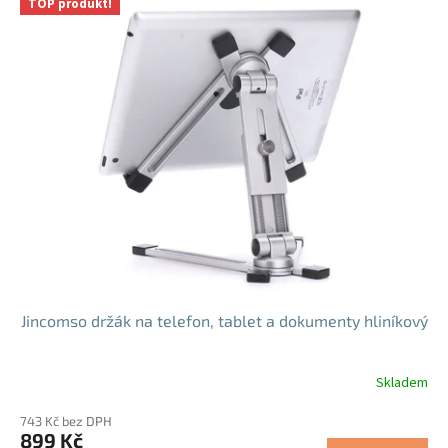
TOP produkt!
hvězdiček.
Jincomso držák na telefon, tablet a dokumenty hliníkový
Skladem
Průměrné
hodnocení
743 Kč bez DPH
produktu
899 Kč
je