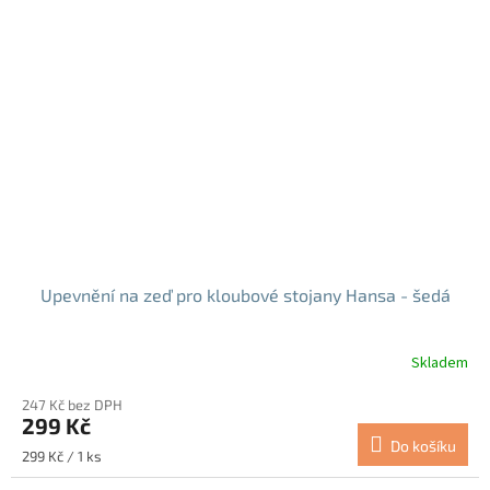
Upevnění na zeď pro kloubové stojany Hansa - šedá
Skladem
247 Kč bez DPH
299 Kč
Do košíku
Měrná
299 Kč / 1 ks
cena: