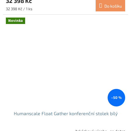
32 398 Kč
Do košíku
Měrná
32 398 Kč / 1 ks
cena:
Novinka
–50 %
Humanscale Float Gather konferenční stolek bílý