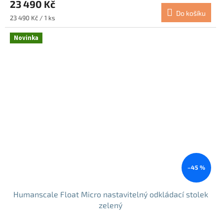
23 490 Kč
Do košíku
Měrná
23 490 Kč / 1 ks
cena:
Novinka
–45 %
Humanscale Float Micro nastavitelný odkládací stolek
zelený