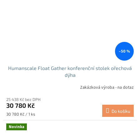
–50 %
Humanscale Float Gather konferenční stolek ořechová
dýha
Zakázková výroba - na dotaz
25 438 Kč bez DPH
30 780 Kč
Do košíku
Měrná
30 780 Kč / 1 ks
cena:
Novinka