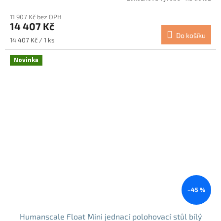
11 907 Kč bez DPH
14 407 Kč
Do košíku
Měrná
14 407 Kč / 1 ks
cena:
Novinka
–45 %
Humanscale Float Mini jednací polohovací stůl bílý