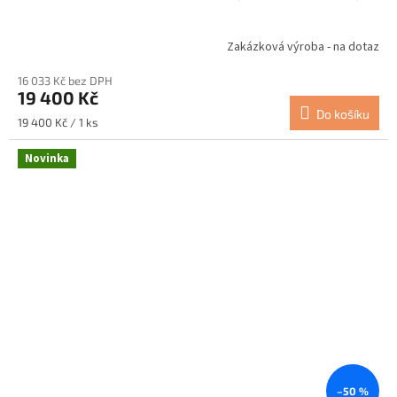
Zakázková výroba - na dotaz
16 033 Kč bez DPH
19 400 Kč
Do košíku
Měrná
19 400 Kč / 1 ks
cena:
Novinka
–50 %