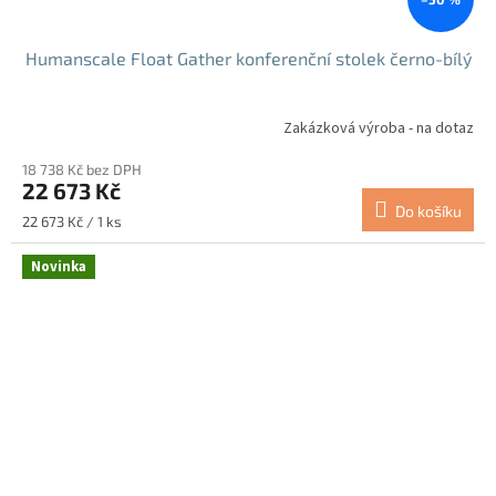
Humanscale Float Gather konferenční stolek černo-bílý
Zakázková výroba - na dotaz
18 738 Kč bez DPH
22 673 Kč
Do košíku
Měrná
22 673 Kč / 1 ks
cena:
Novinka