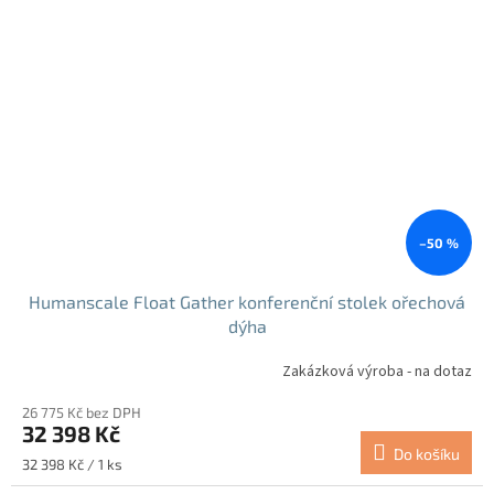
–50 %
Humanscale Float Gather konferenční stolek ořechová
dýha
Zakázková výroba - na dotaz
26 775 Kč bez DPH
32 398 Kč
Do košíku
Měrná
32 398 Kč / 1 ks
cena: