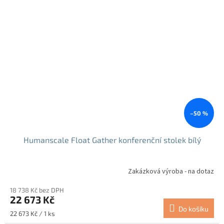
–50 %
Humanscale Float Gather konferenční stolek bílý
Zakázková výroba - na dotaz
18 738 Kč bez DPH
22 673 Kč
Do košíku
Měrná
22 673 Kč / 1 ks
cena: