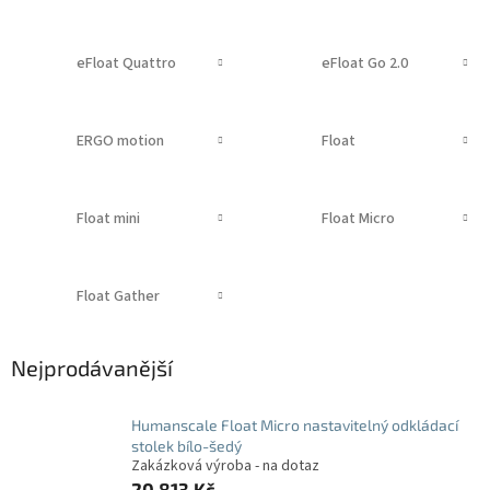
eFloat Quattro
eFloat Go 2.0
ERGO motion
Float
Float mini
Float Micro
Float Gather
Nejprodávanější
Humanscale Float Micro nastavitelný odkládací
stolek bílo-šedý
Zakázková výroba - na dotaz
20 813 Kč