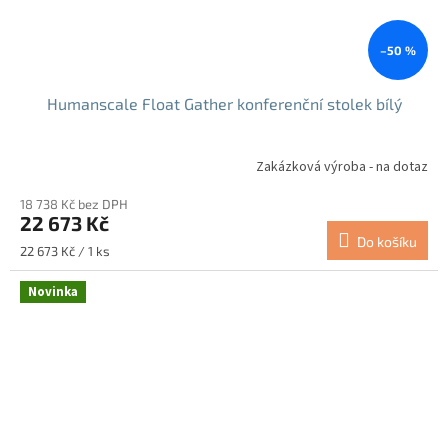
–50 %
Humanscale Float Gather konferenční stolek bílý
Zakázková výroba - na dotaz
18 738 Kč bez DPH
22 673 Kč
Do košíku
Měrná
22 673 Kč / 1 ks
cena:
Novinka