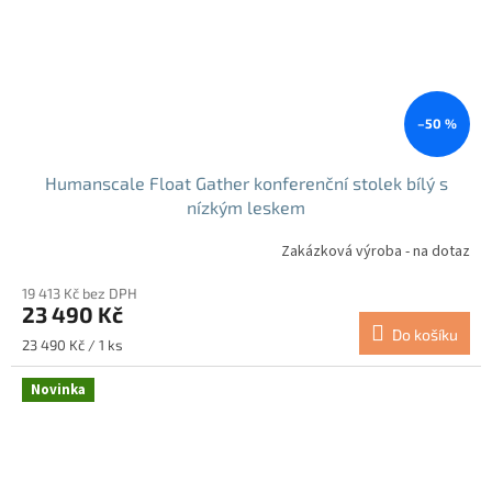
–50 %
Humanscale Float Gather konferenční stolek bílý s
nízkým leskem
Zakázková výroba - na dotaz
19 413 Kč bez DPH
23 490 Kč
Do košíku
Měrná
23 490 Kč / 1 ks
cena:
Novinka