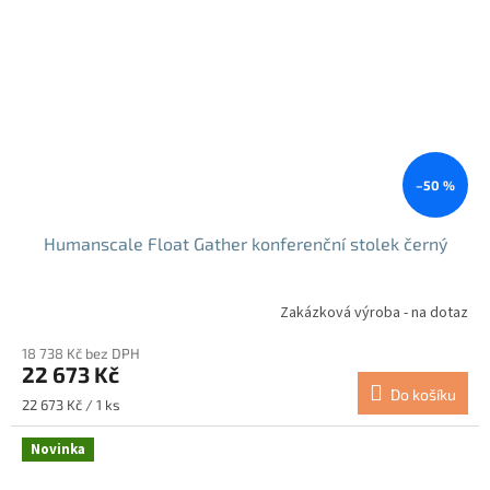
–50 %
Humanscale Float Gather konferenční stolek černý
Zakázková výroba - na dotaz
18 738 Kč bez DPH
22 673 Kč
Do košíku
Měrná
22 673 Kč / 1 ks
cena:
Novinka