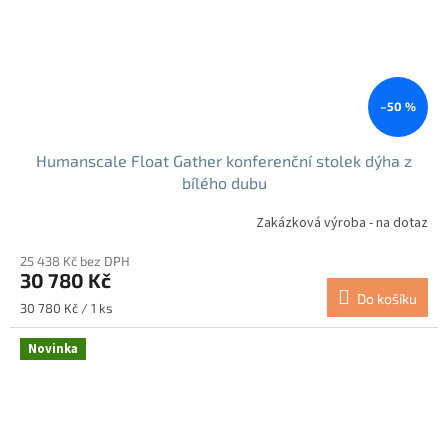
–50 %
Humanscale Float Gather konferenční stolek dýha z
bílého dubu
Zakázková výroba - na dotaz
25 438 Kč bez DPH
30 780 Kč
Do košíku
Měrná
30 780 Kč / 1 ks
cena:
Novinka