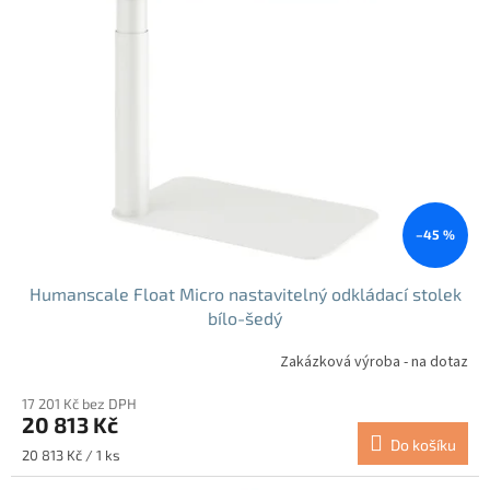
i
s
p
r
o
d
u
k
t
ů
–45 %
Humanscale Float Micro nastavitelný odkládací stolek
bílo-šedý
Zakázková výroba - na dotaz
17 201 Kč bez DPH
20 813 Kč
Do košíku
Měrná
20 813 Kč / 1 ks
cena: