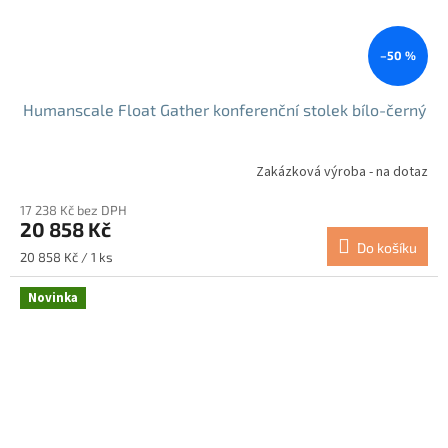
–50 %
Humanscale Float Gather konferenční stolek bílo-černý
Zakázková výroba - na dotaz
17 238 Kč bez DPH
20 858 Kč
Do košíku
Měrná
20 858 Kč / 1 ks
cena:
Novinka