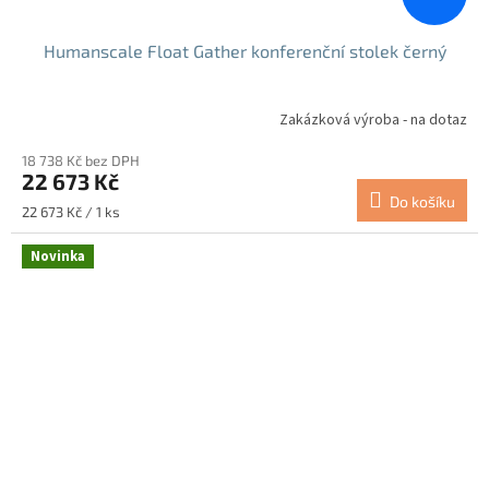
Humanscale Float Gather konferenční stolek černý
Zakázková výroba - na dotaz
18 738 Kč bez DPH
22 673 Kč
Do košíku
Měrná
22 673 Kč / 1 ks
cena:
Novinka