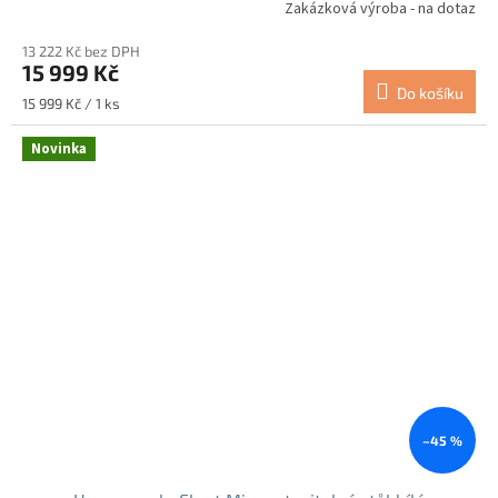
Zakázková výroba - na dotaz
13 222 Kč bez DPH
15 999 Kč
Do košíku
Měrná
15 999 Kč / 1 ks
cena:
Novinka
–45 %