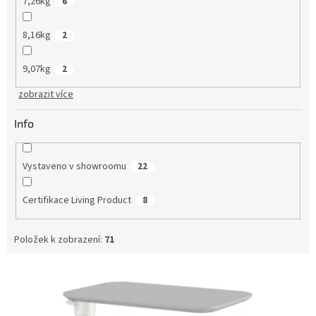
7,26kg
6
8,16kg
2
9,07kg
2
zobrazit více
Info
Vystaveno v showroomu
22
Certifikace Living Product
8
Položek k zobrazení:
71
V
ý
p