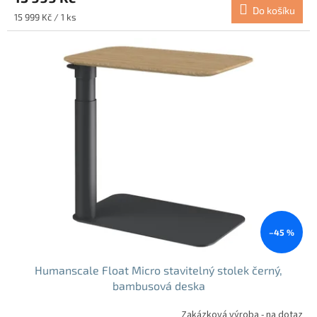
Do košíku
Měrná
15 999 Kč / 1 ks
cena:
–45 %
Humanscale Float Micro stavitelný stolek černý,
bambusová deska
Zakázková výroba - na dotaz