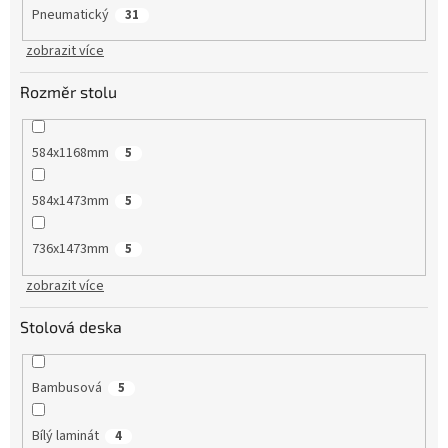
Pneumatický
31
zobrazit více
Rozměr stolu
584x1168mm
5
584x1473mm
5
736x1473mm
5
zobrazit více
Stolová deska
Bambusová
5
Bílý laminát
4