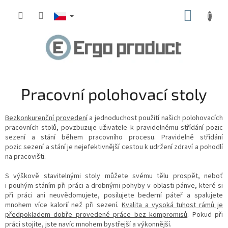
Přejít
NÁKUP
na
obsah
KOŠÍK
Pracovní polohovací stoly
Bezkonkurenční provedení
a jednoduchost použití našich polohovacích
pracovních stolů, povzbuzuje uživatele k pravidelnému střídání pozic
sezení a stání během pracovního procesu. Pravidelně střídání
pozic sezení a stání je nejefektivnější cestou k udržení zdraví a pohodlí
na pracovišti.
S výškově stavitelnými stoly můžete svému tělu prospět, neboť
i pouhým stáním při práci a drobnými pohyby v oblasti pánve, které si
při práci ani neuvědomujete, posilujete bederní páteř a spalujete
mnohem více kalorií než při sezení.
Kvalita a vysoká tuhost rámů je
předpokladem dobře provedené práce bez kompromisů
. Pokud při
práci stojíte, jste navíc mnohem bystřejší a výkonnější.