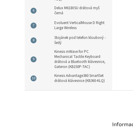
Delux M618XSU drátová myš
černá
Evoluent VerticalMouse D Right
Large Wireless
Stojánek pod telefon kloubový -
šedý
Kinesis mWave for PC
Mechanical Tactile Keyboard
drátová a Bluetooth klávesnice,
Gateron (KB150P-TAC)
Kinesis Advantage360 SmartSet
drátová klávesnice (KB360-KLQ)
Z
á
p
a
t
Informac
í