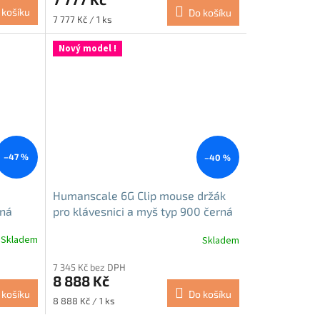
 košíku
Do košíku
Měrná
7 777 Kč / 1 ks
cena:
Nový model !
–47 %
–40 %
Humanscale 6G Clip mouse držák
rná
pro klávesnici a myš typ 900 černá
Skladem
Skladem
7 345 Kč bez DPH
8 888 Kč
 košíku
Do košíku
Měrná
8 888 Kč / 1 ks
cena: