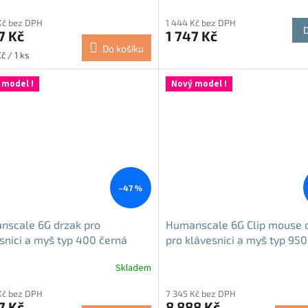
Kč bez DPH
1 444 Kč bez DPH
7 Kč
1 747 Kč
Do košíku
č / 1 ks
 model !
Nový model !
–47 %
nscale 6G drzak pro
Humanscale 6G Clip mouse 
snici a myš typ 400 černá
pro klávesnici a myš typ 950
Skladem
Průměrné
hodnocení
Kč bez DPH
7 345 Kč bez DPH
produktu
7 Kč
8 888 Kč