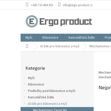
Přejít
+420 733 404 303
info@ergo-product.cz
na
obsah
Myši
Klávesnice
Kancelářská židle
Prac
Domů
Držák pro klávesnici a myš
Mechanismus 
P
o
Přeskočit
s
Kategorie
kategorie
t
Mechan
r
mechani
Myši
a
Klávesnice
n
Nejpr
Podložky pod klávesnice a myši
n
í
Kancelářská židle
p
Držák pro klávesnici a myš
a
Mechanismus černý 6G