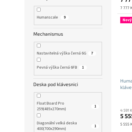
Měrná
7 777 K
cena:
Humanscale
9
Nový
Mechanismus
Nastavitelná výška černá 6G
7
Pevná výška černá 6FB
1
Huma
Deska pod klávesnici
kláve
Float Board Pro
1
259(485x270mm)
4 591 
5 55
Diagonální velká deska
Měrná
5 555 K
1
400(700x290mm)
cena: