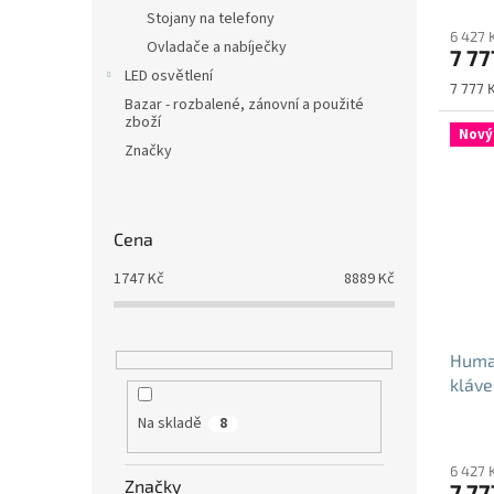
Stojany na telefony
6 427 
Ovladače a nabíječky
7 77
LED osvětlení
Měrná
7 777 K
Bazar - rozbalené, zánovní a použité
cena:
zboží
Nový
Značky
Cena
1747
Kč
8889
Kč
Huma
kláve
Na skladě
8
6 427 
Značky
7 77