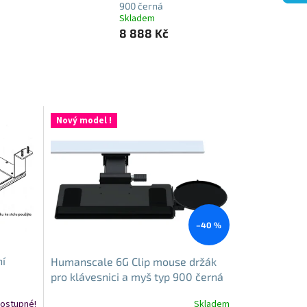
900 černá
Skladem
8 888 Kč
Nový model !
–40 %
ní
Humanscale 6G Clip mouse držák
pro klávesnici a myš typ 900 černá
ostupné!
Skladem