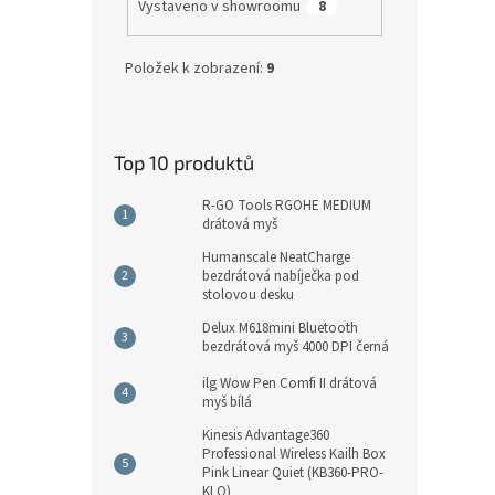
Vystaveno v showroomu
8
Položek k zobrazení:
9
Top 10 produktů
R-GO Tools RGOHE MEDIUM
drátová myš
Humanscale NeatCharge
bezdrátová nabíječka pod
stolovou desku
Delux M618mini Bluetooth
bezdrátová myš 4000 DPI černá
ilg Wow Pen Comfi II drátová
myš bílá
Kinesis Advantage360
Professional Wireless Kailh Box
Pink Linear Quiet (KB360-PRO-
KLQ)