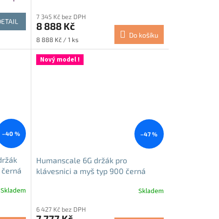
7 345 Kč bez DPH
DETAIL
8 888 Kč
Do košíku
Měrná
8 888 Kč / 1 ks
cena:
Nový model !
–40 %
–47 %
držák
Humanscale 6G držák pro
 černá
klávesnici a myš typ 900 černá
Skladem
Skladem
6 427 Kč bez DPH
7 777 Kč