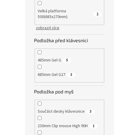
Velká platforma
2
500(685x270mm)
zobrazit více
Podložka před klávesnici
485mm Gel G
5
685mm Gel G27
3
Podložka pod myš
Součást desky klávesnice
3
230mm Clip mouse High 90H
1