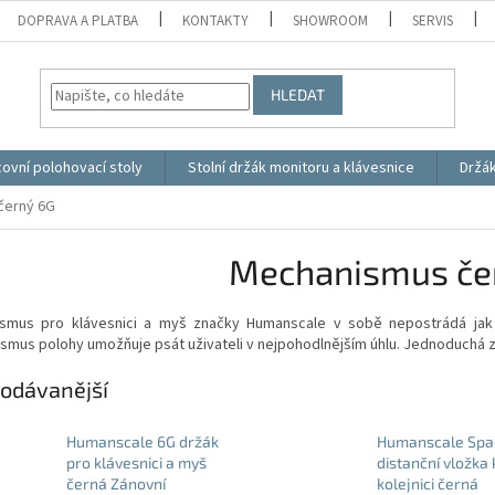
DOPRAVA A PLATBA
KONTAKTY
SHOWROOM
SERVIS
HLEDAT
ovní polohovací stoly
Stolní držák monitoru a klávesnice
Držá
černý 6G
Mechanismus če
ismus
pro klávesnici a myš značky Humanscale v sobě nepostrádá jak
smus polohy umožňuje psát uživateli v nejpohodlnějším úhlu. Jednoduchá 
odávanější
Humanscale 6G držák
Humanscale Spa
pro klávesnici a myš
distanční vložka 
černá Zánovní
kolejnici černá