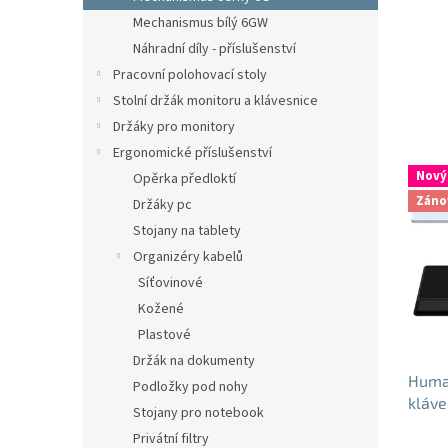
n
Mechanismus bílý 6GW
e
Náhradní díly - příslušenství
l
Pracovní polohovací stoly
Stolní držák monitoru a klávesnice
Držáky pro monitory
Ergonomické příslušenství
V
Nový
Opěrka předloktí
ý
Záno
Držáky pc
p
i
Stojany na tablety
s
Organizéry kabelů
p
Síťovinové
r
Kožené
o
Plastové
d
u
Držák na dokumenty
Huma
k
Podložky pod nohy
kláve
t
Stojany pro notebook
ů
Privátní filtry