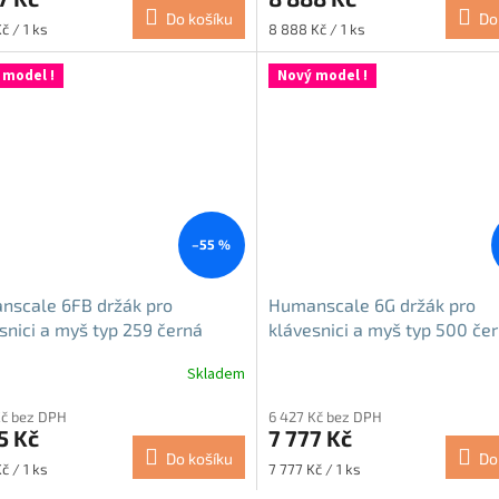
je
Do košíku
Do
5,0
Měrná
č / 1 ks
8 888 Kč / 1 ks
z
cena:
5
 model !
Nový model !
hvězdiček.
–55 %
nscale 6FB držák pro
Humanscale 6G držák pro
snici a myš typ 259 černá
klávesnici a myš typ 500 če
Skladem
Průměrné
hodnocení
Kč bez DPH
6 427 Kč bez DPH
produktu
5 Kč
7 777 Kč
je
Do košíku
Do
4,7
Měrná
č / 1 ks
7 777 Kč / 1 ks
z
cena: