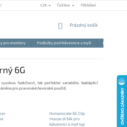
CZK
Čeština
REKLAMACE
BLOG
VIDEO
MOJE OBJEDNÁVKA
Přihlášení
OBCHOD
NÁKUPNÍ
Prázdný košík
KOŠÍK
ky pro monitory
Podložky pod klávesnice a myši
Ergonomické p
rný 6G
 vysokou
funkčnost, tak perfektní variabilitu. Naklápěcí
záměna pro pravoruké/levoruké použití.
cer
Humanscale 6G Clip
ke
mouse držák pro
klávesnici a myš typ