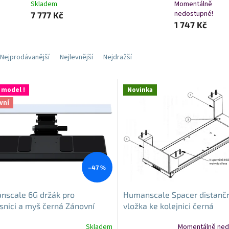
Skladem
Momentálně
nedostupné!
7 777 Kč
1 747 Kč
Nejprodávanější
Nejlevnější
Nejdražší
 model !
Novinka
vní
–47 %
nscale 6G držák pro
Humanscale Spacer distanč
snici a myš černá Zánovní
vložka ke kolejnici černá
Skladem
Momentálně ned