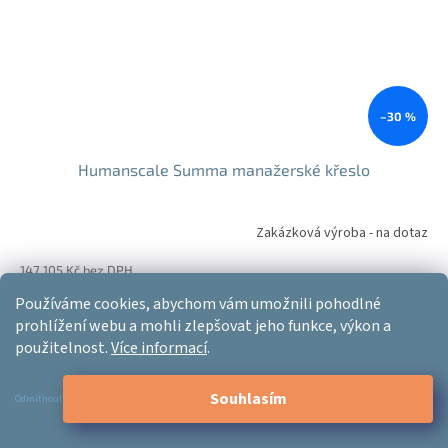
–30 %
Humanscale Summa manažerské křeslo
Zakázková výroba - na dotaz
147 105 Kč bez DPH
177 997 Kč
Používáme cookies, abychom vám umožnili pohodlné
Do košíku
Měrná
177 997 Kč / 1 ks
prohlížení webu a mohli zlepšovat jeho funkce, výkon a
cena:
použitelnost.
Více informací
.
Novinka
Záruka 10/5 let
Souhlasím
Odmítnout