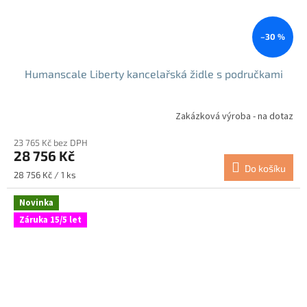
–30 %
Humanscale Liberty kancelařská židle s područkami
Zakázková výroba - na dotaz
23 765 Kč bez DPH
28 756 Kč
Do košíku
Měrná
28 756 Kč / 1 ks
cena:
Novinka
Záruka 15/5 let