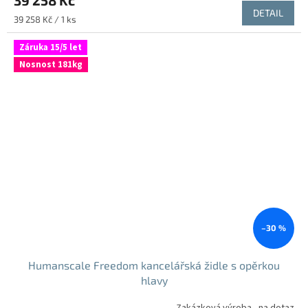
DETAIL
Měrná
39 258 Kč / 1 ks
cena:
Záruka 15/5 let
Nosnost 181kg
–30 %
Humanscale Freedom kancelářská židle s opěrkou
hlavy