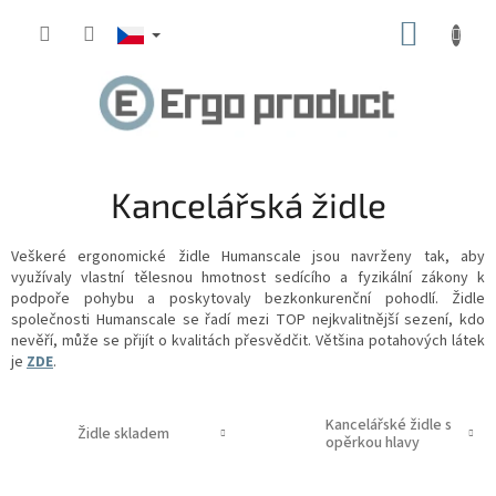
Přejít
NÁKUP
na
obsah
KOŠÍK
Kancelářská židle
Veškeré ergonomické židle Humanscale jsou navrženy tak, aby
využívaly vlastní tělesnou hmotnost sedícího a fyzikální zákony k
podpoře pohybu a poskytovaly bezkonkurenční pohodlí. Židle
společnosti Humanscale se řadí mezi TOP nejkvalitnější sezení, kdo
nevěří, může se přijít o kvalitách přesvědčit. Většina potahových látek
je
ZDE
.
Kancelářské židle s
Židle skladem
opěrkou hlavy