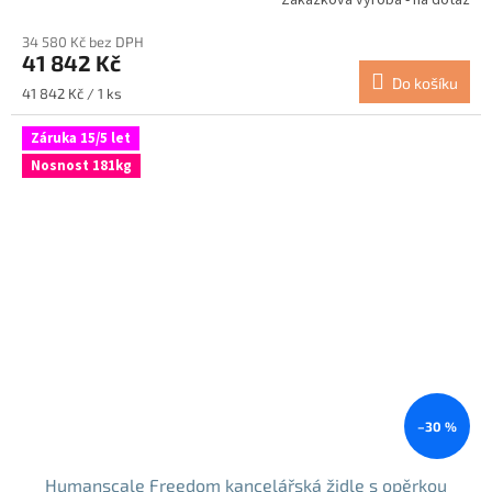
Zakázková výroba - na dotaz
34 580 Kč bez DPH
41 842 Kč
Do košíku
Měrná
41 842 Kč / 1 ks
cena:
Záruka 15/5 let
Nosnost 181kg
–30 %
Humanscale Freedom kancelářská židle s opěrkou