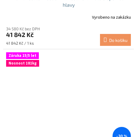
hlavy
Vyrobeno na zakázku
34 580 Kč bez DPH
41 842 Kč
Do košíku
Měrná
41 842 Kč / 1 ks
cena:
Záruka 15/5 let
Nosnost 181kg
–30 %