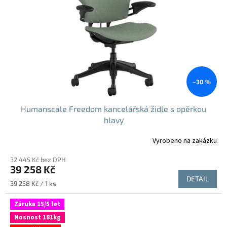
–30 %
Humanscale Freedom kancelářská židle s opěrkou
hlavy
Vyrobeno na zakázku
32 445 Kč bez DPH
39 258 Kč
DETAIL
Měrná
39 258 Kč / 1 ks
cena:
Záruka 15/5 let
Nosnost 181kg