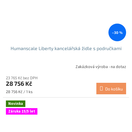
–30 %
Humanscale Liberty kancelářská židle s područkami
Zakázková výroba - na dotaz
23 765 Kč bez DPH
28 756 Kč
Do košíku
Měrná
28 756 Kč / 1 ks
cena:
Novinka
Záruka 15/5 let