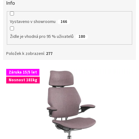
Info
Vystaveno v showroomu
166
Židle je vhodná pro 95 % uživatelů
180
Položek k zobrazení:
277
V
Záruka 15/5 let
ý
Nosnost 181kg
p
i
s
p
r
o
d
u
k