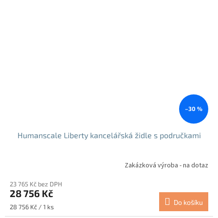
–30 %
Humanscale Liberty kancelářská židle s područkami
Zakázková výroba - na dotaz
23 765 Kč bez DPH
28 756 Kč
Do košíku
Měrná
28 756 Kč / 1 ks
cena: