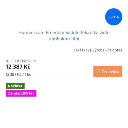
–30 %
Humanscale Freedom Saddle lékařská židle
antibakteriální
Zakázková výroba - na dotaz
10 237 Kč bez DPH
12 387 Kč
Do košíku
Měrná
12 387 Kč / 1 ks
cena:
Novinka
Záruka 10/5 let