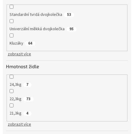
Standardní tvrdá dvojkolečka
53
Univerzální měkká dvojkolečka
95
Kluzáky
64
zobrazit více
Hmotnost židle
24,3kg
7
22,3kg
73
21,3kg
4
zobrazit více