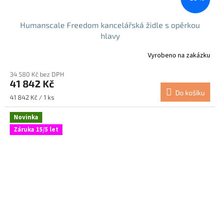
Humanscale Freedom kancelářská židle s opěrkou
hlavy
Vyrobeno na zakázku
34 580 Kč bez DPH
41 842 Kč
Do košíku
Měrná
41 842 Kč / 1 ks
cena:
Novinka
Záruka 15/5 let