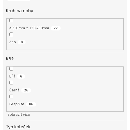
Kruh na nohy
ø 508mm ↕ 150-280mm
27
Ano
8
Kříž
Bílá
6
Černá
26
Graphite
86
zobrazit více
Typ koleček