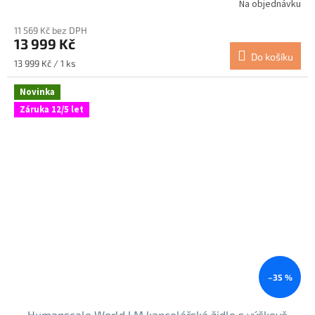
Na objednávku
11 569 Kč bez DPH
13 999 Kč
Do košíku
Měrná
13 999 Kč / 1 ks
cena:
Novinka
Záruka 12/5 let
–35 %
Humanscale World LM kancelářská židle s výškově