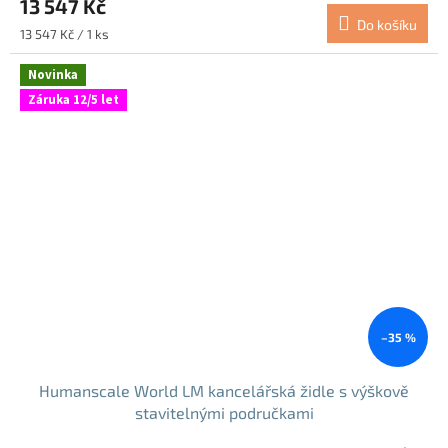
13 547 Kč
Do košíku
Měrná
13 547 Kč / 1 ks
cena:
Novinka
Záruka 12/5 let
–35 %
Humanscale World LM kancelářská židle s výškově
stavitelnými područkami