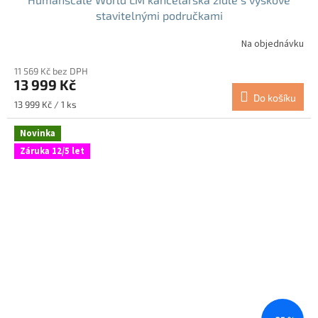
stavitelnými područkami
Na objednávku
11 569 Kč bez DPH
13 999 Kč
Do košíku
Měrná
13 999 Kč / 1 ks
cena:
Novinka
Záruka 12/5 let