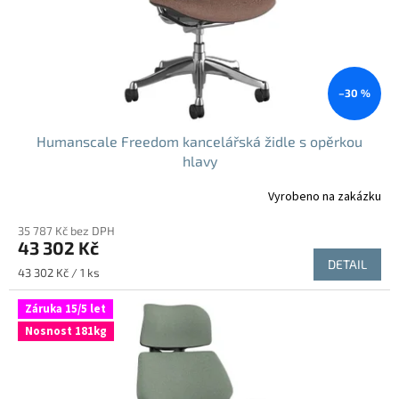
–30 %
Humanscale Freedom kancelářská židle s opěrkou
hlavy
Vyrobeno na zakázku
35 787 Kč bez DPH
43 302 Kč
DETAIL
Měrná
43 302 Kč / 1 ks
cena:
Záruka 15/5 let
Nosnost 181kg