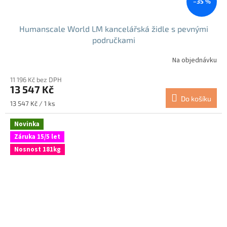
–35 %
Humanscale World LM kancelářská židle s pevnými
područkami
Na objednávku
11 196 Kč bez DPH
13 547 Kč
Do košíku
Měrná
13 547 Kč / 1 ks
cena:
Novinka
Záruka 15/5 let
Nosnost 181kg