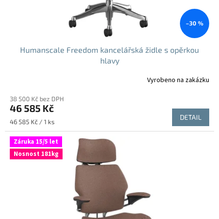
t
ů
–30 %
Humanscale Freedom kancelářská židle s opěrkou
hlavy
Vyrobeno na zakázku
38 500 Kč bez DPH
46 585 Kč
DETAIL
Měrná
46 585 Kč / 1 ks
cena:
Záruka 15/5 let
Nosnost 181kg