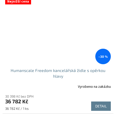
Nejnižší cena
–30 %
Humanscale Freedom kancelářská židle s opěrkou
hlavy
Vyrobeno na zakázku
30 398 Kč bez DPH
36 782 Kč
DETAIL
Měrná
36 782 Kč / 1 ks
cena: