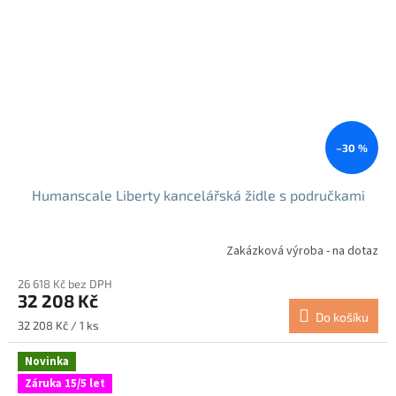
–30 %
Humanscale Liberty kancelářská židle s područkami
Zakázková výroba - na dotaz
26 618 Kč bez DPH
32 208 Kč
Do košíku
Měrná
32 208 Kč / 1 ks
cena:
Novinka
Záruka 15/5 let