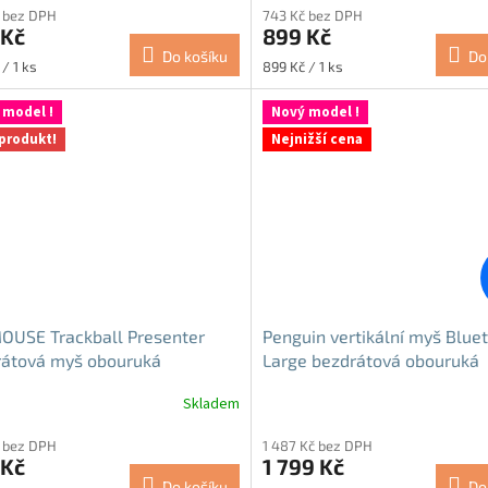
 bez DPH
743 Kč bez DPH
ktu
produktu
 Kč
899 Kč
je
Do košíku
Do
4,8
Měrná
/ 1 ks
899 Kč / 1 ks
z
cena:
5
 model !
Nový model !
ček.
hvězdiček.
produkt!
Nejnižší cena
OUSE Trackball Presenter
Penguin vertikální myš Blue
rátová myš obouruká
Large bezdrátová obouruká
Skladem
rné
cení
 bez DPH
1 487 Kč bez DPH
ktu
 Kč
1 799 Kč
Do košíku
Do