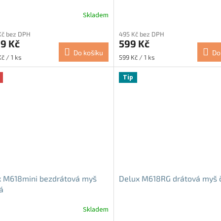
Skladem
rné
cení
Kč bez DPH
495 Kč bez DPH
ktu
9 Kč
599 Kč
Do košíku
Do
Měrná
č / 1 ks
599 Kč / 1 ks
cena:
Tip
ček.
x M618mini bezdrátová myš
Delux M618RG drátová myš 
á
Skladem
rné
Průměrné
cení
hodnocení