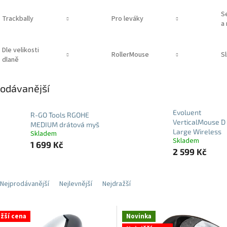
S
Trackbally
Pro leváky
a
Dle velikosti
RollerMouse
S
dlaně
odávanější
Evoluent
R-GO Tools RGOHE
VerticalMouse D 
MEDIUM drátová myš
Large Wireless
Skladem
Skladem
1 699 Kč
2 599 Kč
Nejprodávanější
Nejlevnější
Nejdražší
ižší cena
Novinka