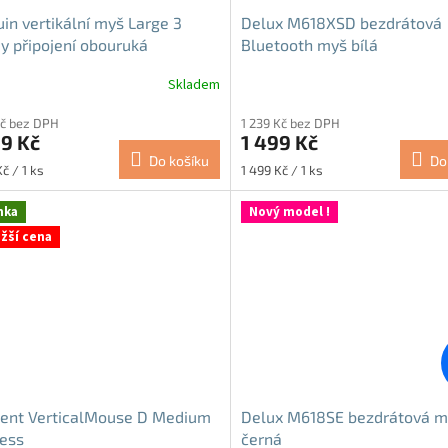
in vertikální myš Large 3
Delux M618XSD bezdrátová
y připojení obouruká
Bluetooth myš bílá
Skladem
rné
Průměrné
cení
hodnocení
Kč bez DPH
1 239 Kč bez DPH
ktu
produktu
9 Kč
1 499 Kč
je
Do košíku
Do
4,7
Měrná
č / 1 ks
1 499 Kč / 1 ks
z
cena:
5
nka
Nový model !
ček.
hvězdiček.
ižší cena
uent VerticalMouse D Medium
Delux M618SE bezdrátová m
ess
černá