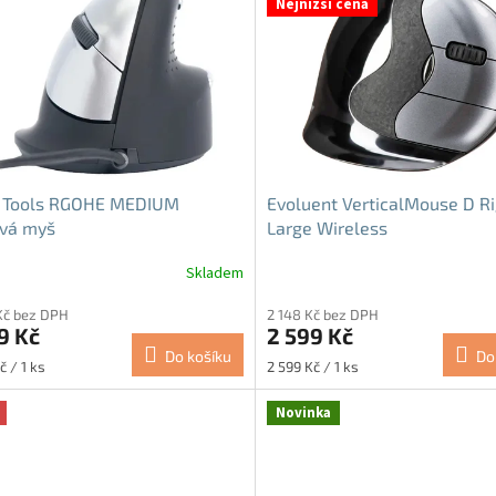
Nejnižší cena
 Tools RGOHE MEDIUM
Evoluent VerticalMouse D Ri
ová myš
Large Wireless
Skladem
rné
Průměrné
cení
hodnocení
Kč bez DPH
2 148 Kč bez DPH
ktu
produktu
9 Kč
2 599 Kč
je
Do košíku
Do
5,0
Měrná
č / 1 ks
2 599 Kč / 1 ks
z
cena:
5
Novinka
ček.
hvězdiček.