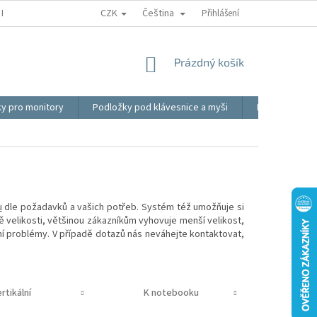
CZK
Čeština
REKLAMACE
BLOG
VIDEO
MOJE OBJEDNÁVKA
Přihlášení
OBCHOD
NÁKUPNÍ
Prázdný košík
KOŠÍK
ky pro monitory
Podložky pod klávesnice a myši
Ergonomické p
u
dle požadavků a vašich potřeb. Systém též umožňuje si
ně velikosti, většinou zákazníkům vyhovuje menší velikost,
í problémy. V případě dotazů nás neváhejte kontaktovat,
rtikální
K notebooku