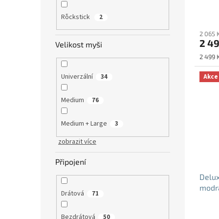
Průmě
Rὅckstick
2
hodno
2 065 
produ
2 49
je
Velikost myši
5,0
Měrná
2 499 K
z
cena:
5
Univerzální
Akce
34
hvězdi
Medium
76
Medium + Large
3
zobrazit více
Připojení
Delu
modr
Drátová
71
Průmě
Bezdrátová
50
hodno