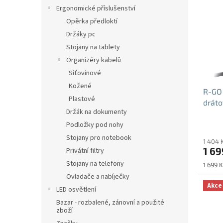
p
Ergonomické příslušenství
i
Opěrka předloktí
s
Držáky pc
p
Stojany na tablety
r
o
Organizéry kabelů
d
Síťovinové
u
Kožené
R-GO
k
Plastové
drát
t
Držák na dokumenty
ů
Průmě
Podložky pod nohy
hodno
Stojany pro notebook
1 404 
produ
1 69
Privátní filtry
je
5,0
Stojany na telefony
Měrná
1 699 K
z
cena:
Ovladače a nabíječky
5
Akce
LED osvětlení
hvězdi
Bazar - rozbalené, zánovní a použité
zboží