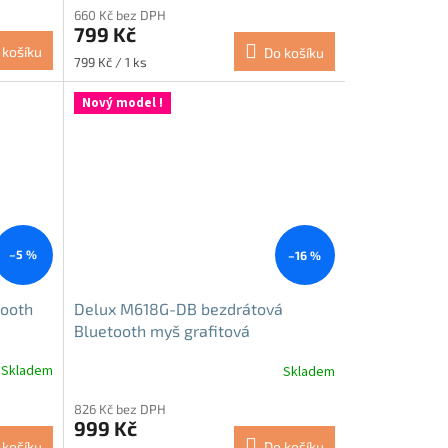
660 Kč bez DPH
produktu
799 Kč
je
 košíku
Do košíku
5,0
Měrná
799 Kč / 1 ks
z
cena:
5
Nový model !
hvězdiček.
–5 %
–16 %
tooth
Delux M618G-DB bezdrátová
Bluetooth myš grafitová
Skladem
Skladem
Průměrné
hodnocení
826 Kč bez DPH
produktu
999 Kč
je
 košíku
Do košíku