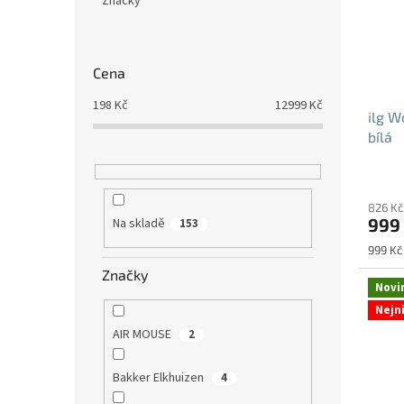
Značky
Cena
198
Kč
12999
Kč
ilg W
bílá
826 Kč
999
Na skladě
153
Měrná
999 Kč 
cena:
Značky
Novi
Nejn
AIR MOUSE
2
Bakker Elkhuizen
4