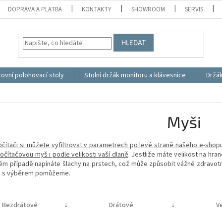
DOPRAVA A PLATBA
KONTAKTY
SHOWROOM
SERVIS
HLEDAT
ovní polohovací stoly
Stolní držák monitoru a klávesnice
Držá
Myši
očítači si můžete vyfiltrovat v parametrech po levé straně našeho e-shop
očítačovou myš i podle velikosti vaší dlaně
. Jestliže máte velikost na hra
ém případě napínáte šlachy na prstech, což může způsobit vážné zdravotn
m s výběrem pomůžeme.
Bezdrátové
Drátové
Ve