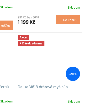
Skladem
Skladem
991 Kč bez DPH
Do košíku
1 199 Kč
 košíku
Akce
+ Dárek zdarma
–20 %
černá
Delux M618 drátová myš bílá
Skladem
Skladem
Průměrné
hodnocení