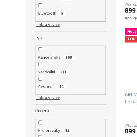
743 Kč
produ
899
je
Bluetooth
5
5,0
Měrná
899 Kč 
z
cena:
zobrazit více
5
Nový
hvězdi
Typ
TOP 
Kancelářská
169
Vertikální
111
Cestovní
14
AIR M
zobrazit více
bezd
Určení
Průmě
hodno
743 Kč
produ
899
Pro praváky
85
je