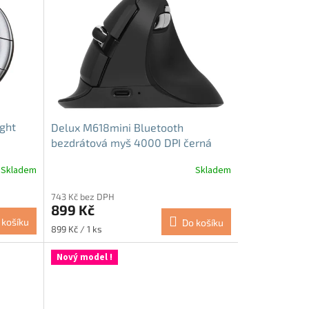
ght
Delux M618mini Bluetooth
bezdrátová myš 4000 DPI černá
Skladem
Skladem
Průměrné
hodnocení
743 Kč bez DPH
produktu
899 Kč
je
 košíku
Do košíku
4,8
Měrná
899 Kč / 1 ks
z
cena:
5
Nový model !
hvězdiček.