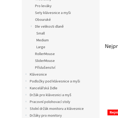
n
Pro leváky
e
Sety klávesnice a myši
l
Obouruké
Dle velikosti dlaně
Small
Medium
Nejpr
Large
RollerMouse
SliderMouse
Příslušenství
Klávesnice
Podložky pod klávesnice a myši
Kancelářská židle
Držák pro klávesnici a myš
Pracovní polohovací stoly
Stolní držák monitoru a klávesnice
V
Nejn
ý
Držáky pro monitory