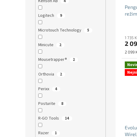
Kenson AB
4
Pengu
režim
Logitech
9
Průmě
Microtouch Technology
5
hodno
1 735 
produ
2 09
je
Minicute
2
5,0
Měrná
2 099 K
z
cena:
Mousetrapper®
2
5
Novi
hvězdi
Nejn
Orthovia
2
Perixx
4
Posturite
8
R-GO Tools
14
Evol
Razer
1
Wirel