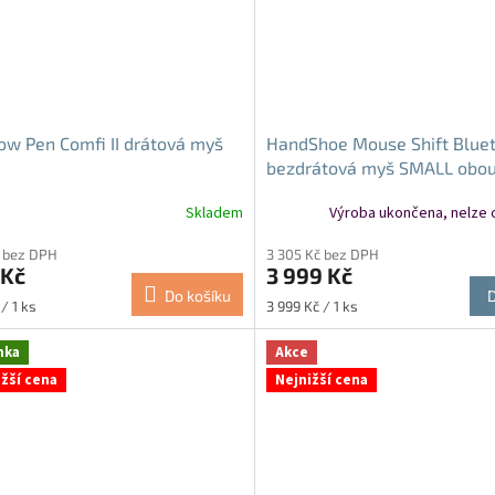
ow Pen Comfi II drátová myš
HandShoe Mouse Shift Blue
bezdrátová myš SMALL obo
Skladem
Výroba ukončena, nelze 
 bez DPH
3 305 Kč bez DPH
 Kč
3 999 Kč
Do košíku
Měrná
/ 1 ks
3 999 Kč / 1 ks
cena:
nka
Akce
ižší cena
Nejnižší cena