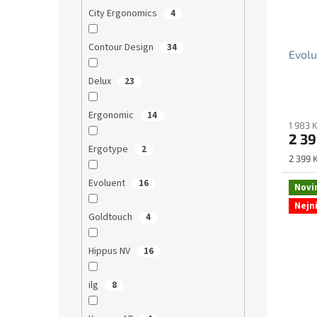
City Ergonomics
4
Contour Design
34
Evolu
Delux
23
Průmě
hodno
Ergonomic
14
1 983 
produ
2 39
je
Ergotype
2
5,0
Měrná
2 399 K
z
cena:
5
Evoluent
16
Novi
hvězdi
Nejn
Goldtouch
4
Hippus NV
16
ilg
8