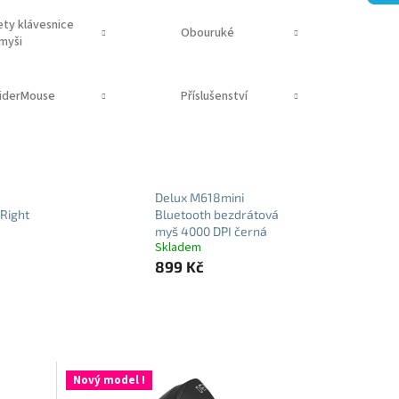
ety klávesnice
Obouruké
 myši
liderMouse
Příslušenství
Delux M618mini
Right
Bluetooth bezdrátová
myš 4000 DPI černá
Skladem
899 Kč
Nový model !