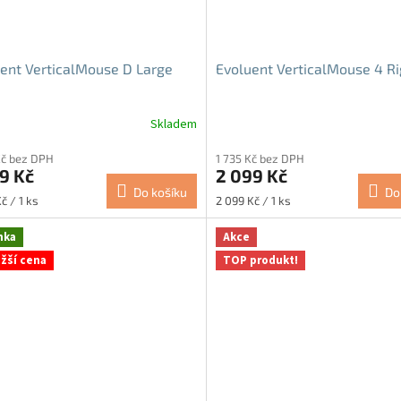
ent VerticalMouse D Large
Evoluent VerticalMouse 4 Ri
Skladem
rné
Průměrné
cení
hodnocení
Kč bez DPH
1 735 Kč bez DPH
ktu
produktu
9 Kč
2 099 Kč
je
Do košíku
Do
5,0
Měrná
č / 1 ks
2 099 Kč / 1 ks
z
cena:
5
nka
Akce
ček.
hvězdiček.
ižší cena
TOP produkt!