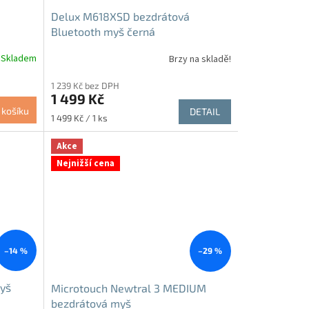
Delux M618XSD bezdrátová
Bluetooth myš černá
Skladem
Brzy na skladě!
Průměrné
hodnocení
1 239 Kč bez DPH
produktu
1 499 Kč
je
 košíku
DETAIL
4,8
Měrná
1 499 Kč / 1 ks
z
cena:
5
Akce
hvězdiček.
Nejnižší cena
–14 %
–29 %
yš
Microtouch Newtral 3 MEDIUM
bezdrátová myš