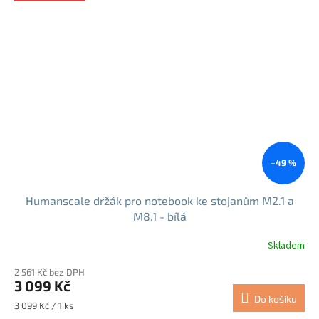
–49 %
Humanscale držák pro notebook ke stojanům M2.1 a
M8.1 - bílá
Skladem
2 561 Kč bez DPH
3 099 Kč
Do košíku
Měrná
3 099 Kč / 1 ks
cena: