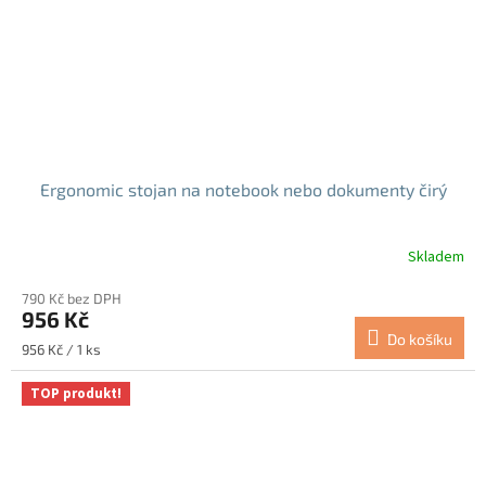
Ergonomic stojan na notebook nebo dokumenty čirý
Skladem
790 Kč bez DPH
956 Kč
Do košíku
Měrná
956 Kč / 1 ks
cena:
TOP produkt!