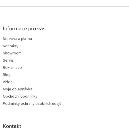
v
l
Z
á
á
d
p
a
a
Informace pro vás
c
t
í
Doprava a platba
í
p
Kontakty
r
v
Showroom
k
Servis
y
Reklamace
v
ý
Blog
p
Video
i
Moje objednávka
s
u
Obchodní podmínky
Podmínky ochrany osobních údajů
Kontakt