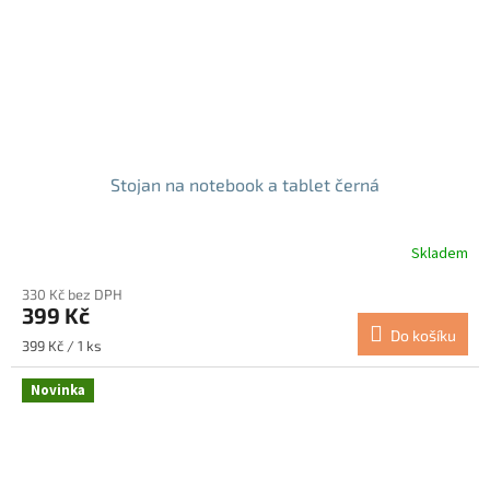
Stojan na notebook a tablet černá
Skladem
Průměrné
hodnocení
330 Kč bez DPH
produktu
399 Kč
je
Do košíku
5,0
Měrná
399 Kč / 1 ks
z
cena:
5
Novinka
hvězdiček.