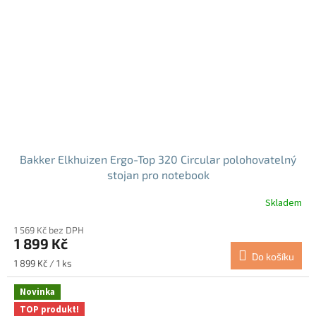
Bakker Elkhuizen Ergo-Top 320 Circular polohovatelný
stojan pro notebook
Skladem
1 569 Kč bez DPH
1 899 Kč
Do košíku
Měrná
1 899 Kč / 1 ks
cena:
Novinka
TOP produkt!