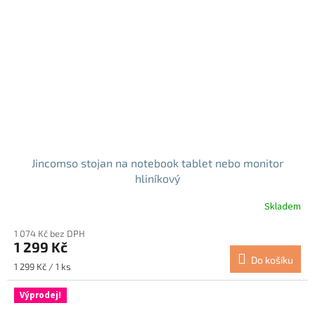
Jincomso stojan na notebook tablet nebo monitor
hliníkový
Skladem
Průměrné
hodnocení
1 074 Kč bez DPH
produktu
1 299 Kč
je
Do košíku
5,0
Měrná
1 299 Kč / 1 ks
z
cena:
5
Výprodej!
hvězdiček.