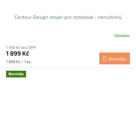
Contour Design stojan pro notebook - nerozbitný
Skladem
1 569 Kč bez DPH
1 899 Kč
Do košíku
Měrná
1 899 Kč / 1 ks
cena:
Novinka