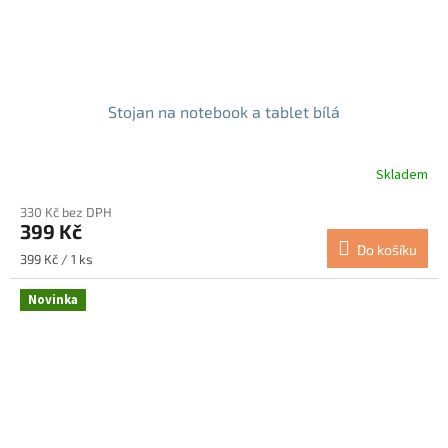
Stojan na notebook a tablet bílá
Skladem
Průměrné
hodnocení
330 Kč bez DPH
produktu
399 Kč
je
Do košíku
5,0
Měrná
399 Kč / 1 ks
z
cena:
5
Novinka
hvězdiček.