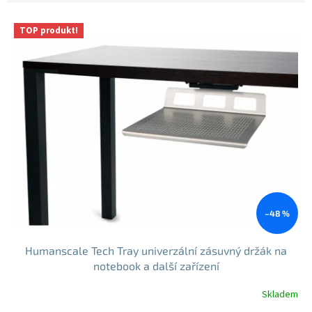
V
TOP produkt!
ý
p
i
s
p
r
o
d
u
k
t
ů
–48 %
Humanscale Tech Tray univerzální zásuvný držák na
notebook a další zařízení
Skladem
Průměrné
hodnocení