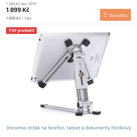
1 569 Kč bez DPH
produktu
1 899 Kč
je
Do košíku
4,0
Měrná
1 899 Kč / 1 ks
z
cena:
5
TOP produkt!
hvězdiček.
Jincomso držák na telefon, tablet a dokumenty hliníkový