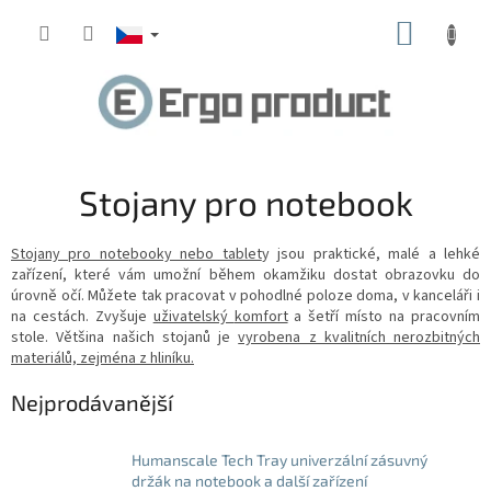
Přejít
NÁKUP
na
obsah
KOŠÍK
Stojany pro notebook
Stojany pro notebooky nebo tablet
y jsou praktické, malé a lehké
zařízení, které vám umožní během okamžiku dostat obrazovku do
úrovně očí.
M
ůžete tak pracovat v pohodlné poloze doma, v kanceláři i
na cestách.
Z
vyšuje
uživatelský
komfort
a šetří místo na pracovním
stole. Většina našich stojanů je
vyrobena z kvalitních nerozbitných
materiálů, zejména z hliníku.
Nejprodávanější
Humanscale Tech Tray univerzální zásuvný
držák na notebook a další zařízení