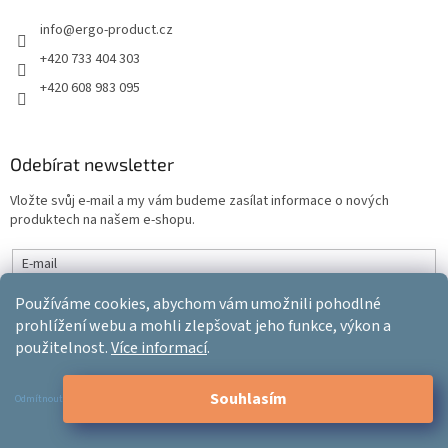
info
@
ergo-product.cz
+420 733 404 303
+420 608 983 095
Odebírat newsletter
Vložte svůj e-mail a my vám budeme zasílat informace o nových
produktech na našem e-shopu.
E-mail
Používáme cookies, abychom vám umožnili pohodlné
Vložením e-mailu souhlasíte s
podmínkami ochrany osobních údajů
prohlížení webu a mohli zlepšovat jeho funkce, výkon a
použitelnost.
Více informací
.
PŘIHLÁSIT SE
Souhlasím
Odmítnout
Vytvořil Shoptet