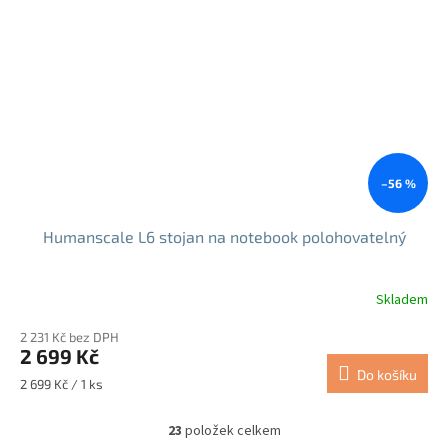
–56 %
Humanscale L6 stojan na notebook polohovatelný
Skladem
2 231 Kč bez DPH
2 699 Kč
Do košíku
Měrná
2 699 Kč / 1 ks
cena:
23
položek celkem
O