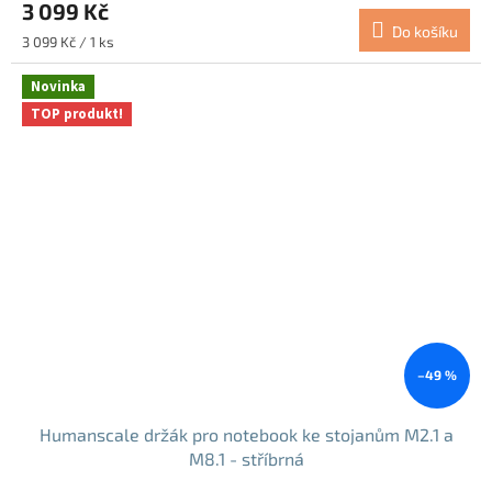
3 099 Kč
Do košíku
Měrná
3 099 Kč / 1 ks
cena:
Novinka
TOP produkt!
–49 %
Humanscale držák pro notebook ke stojanům M2.1 a
M8.1 - stříbrná