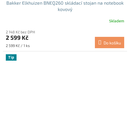
Bakker Elkhuizen BNEQ260 skládací stojan na notebook
kovový
Skladem
2 148 Kč bez DPH
2 599 Kč
Do košíku
Měrná
2 599 Kč / 1 ks
cena:
Tip