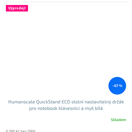
cena:
Výprodej!
–67 %
Humanscale QuickStand ECO stolní nastavitelný držák
pro notebook klávesnici a myš bílá
Skladem
6 198 Kč bez DPH