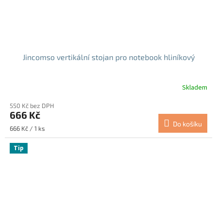
Jincomso vertikální stojan pro notebook hliníkový
Skladem
Průměrné
hodnocení
550 Kč bez DPH
produktu
666 Kč
je
Do košíku
5,0
Měrná
666 Kč / 1 ks
z
cena:
5
Tip
hvězdiček.