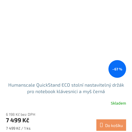
–67 %
Humanscale QuickStand ECO stolní nastavitelný držák
pro notebook klávesnici a myš černá
Skladem
6 198 Kč bez DPH
7 499 Kč
Do košíku
Měrná
7 499 Kč / 1 ks