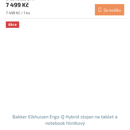
7 499 Kč
Do košíku
Měrná
7 499 Kč / 1 ks
cena:
Akce
Bakker Elkhuizen Ergo-Q Hybrid stojan na tablet a
notebook hliníkový