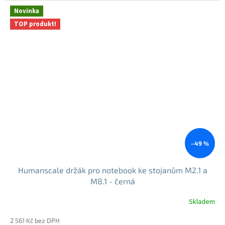
Novinka
TOP produkt!
–49 %
Humanscale držák pro notebook ke stojanům M2.1 a
M8.1 - černá
Skladem
2 561 Kč bez DPH