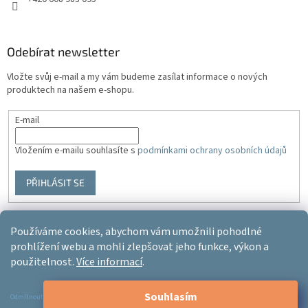
Odebírat newsletter
Vložte svůj e-mail a my vám budeme zasílat informace o nových
produktech na našem e-shopu.
E-mail
Vložením e-mailu souhlasíte s
podmínkami ochrany osobních údajů
PŘIHLÁSIT SE
Používáme cookies, abychom vám umožnili pohodlné
Vytvořil Shoptet
prohlížení webu a mohli zlepšovat jeho funkce, výkon a
použitelnost.
Více informací
.
Copyright 2026
Ergo-product
. Všechna práva vyhrazena.
Upravit
Souhlasím
nastavení cookies
Odmítnout