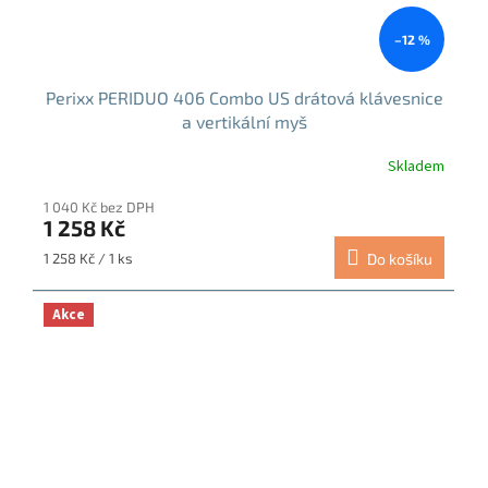
–12 %
Perixx PERIDUO 406 Combo US drátová klávesnice
a vertikální myš
Skladem
Průměrné
hodnocení
1 040 Kč bez DPH
produktu
1 258 Kč
je
5,0
Měrná
1 258 Kč / 1 ks
Do košíku
z
cena:
5
hvězdiček.
Akce