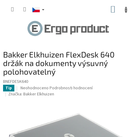
Přejít
NÁKUP
na
obsah
KOŠÍK
Bakker Elkhuizen FlexDesk 640
držák na dokumenty výsuvný
polohovatelný
BNEFDESK640
Průměrné
Neohodnoceno
Podrobnosti hodnocení
Tip
hodnocení
Značka:
Bakker Elkhuizen
produktu
je
0,0
z
5
hvězdiček.