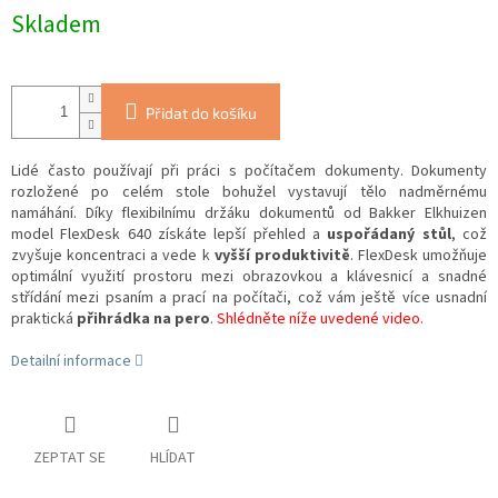
Skladem
Přidat do košíku
Lidé často používají při práci s počítačem dokumenty. Dokumenty
rozložené po celém stole bohužel vystavují tělo nadměrnému
namáhání. Díky flexibilnímu držáku dokumentů od Bakker Elkhuizen
model FlexDesk 640 získáte lepší přehled a
uspořádaný stůl
, což
zvyšuje koncentraci a vede k
vyšší produktivitě
. FlexDesk umožňuje
optimální využití prostoru mezi obrazovkou a klávesnicí a snadné
střídání mezi psaním a prací na počítači, což vám ještě více usnadní
praktická
přihrádka na pero
.
Shlédněte níže uvedené video.
Detailní informace
ZEPTAT SE
HLÍDAT