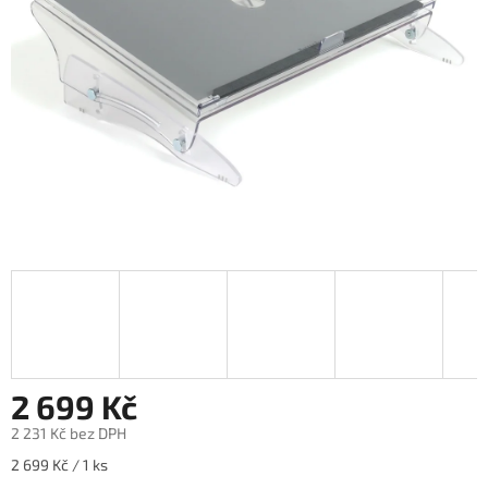
2 699 Kč
2 231 Kč bez DPH
Měrná
2 699 Kč / 1 ks
cena: