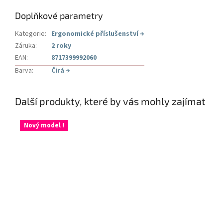
Doplňkové parametry
Kategorie
:
Ergonomické příslušenství
→
Záruka
:
2 roky
EAN
:
8717399992060
Barva
:
Čirá
→
Další produkty, které by vás mohly zajímat
Nový model !