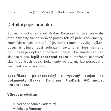
Popis
Podobné (10)
Videa (1)
Hodnocení
Diskuze
Detailní popis produktu
Stojan na dokumenty od Bakker Elkhuizen snižuje zdravotní
problémy díky zaujetí správné polohy těla při práci s dokumenty,
zmenšuje námahu a napětí šíje, zad a ramen a zvyšuje výkon,
posuv umožňuje lepší zobrazení textu a
snižuje námahu
očí.
Stojan je doplněn o možnosti posuvu dokumentu nad vaší
klávesnici pro
lepší zobrazení textu
a možnosti nastavení
sklonu do třech pozic. Dokumenty ve stojanu lze posouvat a
zasouvat pro lepší komfort.
Specifikace:
polohovatelný a výsuvný stojan na
dokumenty Bakker Elkhuizen FlexDesk 640 model
BNEFDESK640.
Výhody produktu:
velice snadno ovladatelný
lehce
přenosný