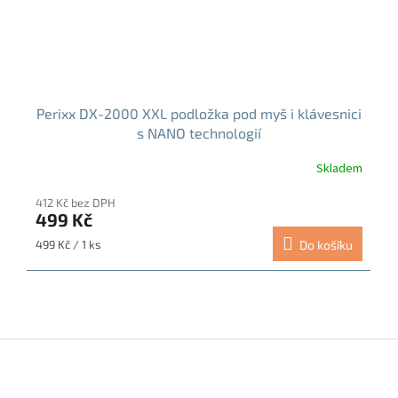
Perixx DX-2000 XXL podložka pod myš i klávesnici
s NANO technologií
Skladem
412 Kč bez DPH
499 Kč
Měrná
499 Kč / 1 ks
Do košíku
cena:
Z
á
p