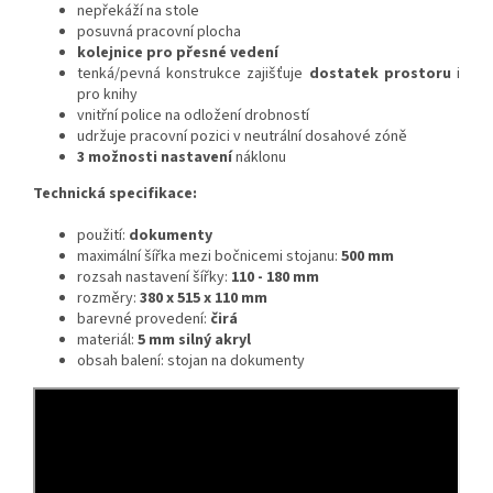
nepřekáží na stole
posuvná pracovní plocha
kolejnice pro přesné vedení
tenká/pevná konstrukce zajišťuje
dostatek prostoru
i
pro knihy
vnitřní police na odložení drobností
udržuje pracovní pozici v neutrální dosahové zóně
3 možnosti nastavení
náklonu
Technická specifikace:
použití:
dokumenty
maximální šířka mezi bočnicemi stojanu:
500 mm
rozsah nastavení šířky:
110 - 180 mm
rozměry:
380 x 515 x 110 mm
barevné provedení:
čirá
materiál:
5 mm silný akryl
obsah balení: stojan na dokumenty