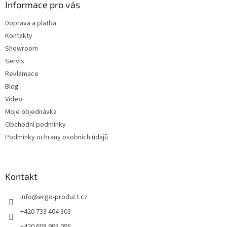
a
Informace pro vás
t
Doprava a platba
í
Kontakty
Showroom
Servis
Reklamace
Blog
Video
Moje objednávka
Obchodní podmínky
Podmínky ochrany osobních údajů
Kontakt
info
@
ergo-product.cz
+420 733 404 303
+420 608 983 095