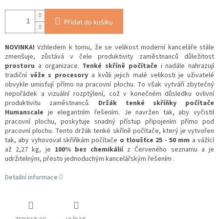
Přidat do košíku
NOVINKA!
Vzhledem k tomu, že se velikost moderní kanceláře stále
zmenšuje, zůstává v čele produktivity zaměstnanců důležitost
prostoru
a organizace.
Tenké skříně počítače
i nadále nahrazují
tradiční
věže
s procesory
a kvůli jejich malé velikosti je uživatelé
obvykle umisťují přímo na pracovní plochu. To však vytváří zbytečný
nepořádek a vizuální rozptýlení, což v konečném důsledku ovlivní
produktivitu zaměstnanců.
Držák tenké skříňky počítače
Humanscale
je elegantním řešením. Je navržen tak, aby vyčistil
pracovní plochu, poskytuje snadný přístup připojením přímo pod
pracovní plochu. Tento držák tenké skříně počítače, který je vytvořen
tak, aby vyhovoval skříňkám počítače
o tloušťce 25 - 50 mm
a vážící
až 2,27 kg, je
100% bez chemikálií
z Červeného seznamu a je
udržitelným, přesto jednoduchým kancelářským řešením .
Detailní informace