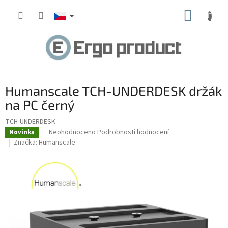
Přejít
NÁKUP
na
obsah
KOŠÍK
Humanscale TCH-UNDERDESK držák
na PC černý
TCH-UNDERDESK
Průměrné
Neohodnoceno
Podrobnosti hodnocení
Novinka
hodnocení
Značka:
Humanscale
produktu
je
0,0
z
5
hvězdiček.