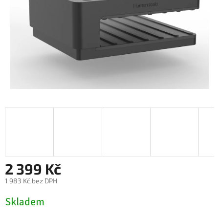
2 399 Kč
1 983 Kč bez DPH
Měrná
Skladem
cena: