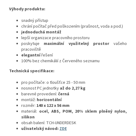
Výhody produktu:
snadný přístup
chrání počítač před poškozením (prašnost, voda a pod.)
jednoduchá montáž
lepší organizace pracovního prostoru
poskytuje
maximální využitelný prostor
vašeho
pracoviště
elegantní
řešení
100% bez chemikálií z Červeného seznamu
Technická specifikace:
pro počítače: o tloušťce 25 - 50 mm
nosnost PC jednotky
až do 2,27 kg
barevné provedení:
černá
montáž:
horizontální
rozměr:
140 x 122 x 56 mm
materiál:
o
cel, ABS, POM, 20% sklem plněný nylon,
silikon
obsah balení: TCH-UNDERDESK
uživatelský návod:
ZDE