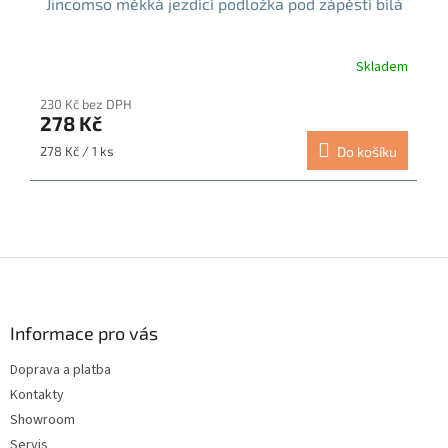
Jincomso měkká jezdící podložka pod zápěstí bílá
Skladem
230 Kč bez DPH
278 Kč
Měrná
278 Kč / 1 ks
Do košíku
cena:
Z
á
p
a
Informace pro vás
t
Doprava a platba
í
Kontakty
Showroom
Servis