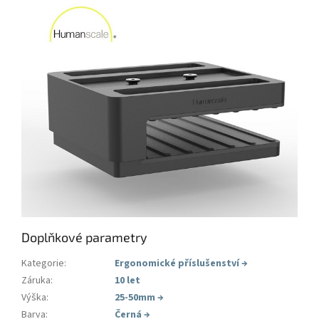
Doplňkové parametry
Kategorie
:
Ergonomické příslušenství
→
Záruka
:
10 let
Výška
:
25-50mm
→
Barva
:
Černá
→