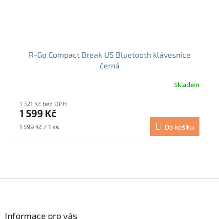
R-Go Compact Break US Bluetooth klávesnice
černá
Skladem
1 321 Kč bez DPH
1 599 Kč
Měrná
1 599 Kč / 1 ks
Do košíku
cena:
Z
á
p
a
Informace pro vás