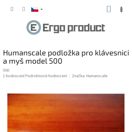
Přejít
NÁKUP
na
obsah
KOŠÍK
Humanscale podložka pro klávesnici
a myš model 500
500
Průměrné
1 hodnocení
Podrobnosti hodnocení
Značka:
Humanscale
hodnocení
produktu
je
5,0
z
5
hvězdiček.