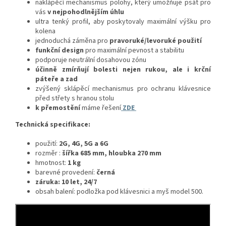
naklápěcí mechanismus polohy, který umožňuje psát pro
vás
v nejpohodlnějším úhlu
ultra tenký profil, aby poskytovaly maximální výšku pro
kolena
jednoduchá záměna pro
pravoruké/levoruké použití
funkční design
pro maximální pevnost a stabilitu
podporuje neutrální dosahovou zónu
účinně zmírňují bolesti nejen rukou, ale i krční
páteře a zad
zvýšený sklápěcí mechanismus pro ochranu klávesnice
před střety s hranou stolu
k přemostění
máme řešení
ZDE
Technická specifikace:
použití:
2G, 4G, 5G a 6G
rozměr :
šířka 685 mm, hloubka 270 mm
hmotnost:
1 kg
barevné provedení:
černá
záruka: 10 let, 24/7
obsah balení: podložka pod klávesnici a myš model 500.