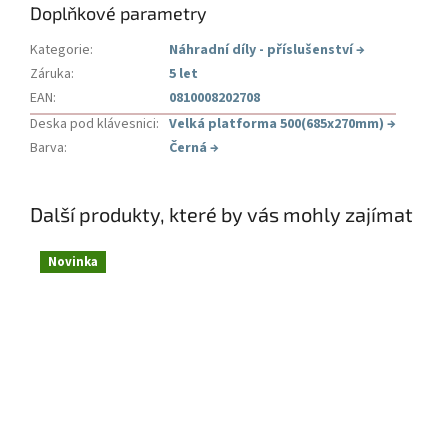
Doplňkové parametry
Kategorie
:
Náhradní díly - příslušenství
→
Záruka
:
5 let
EAN
:
0810008202708
Deska pod klávesnici
:
Velká platforma 500(685x270mm)
→
Barva
:
Černá
→
Další produkty, které by vás mohly zajímat
Novinka