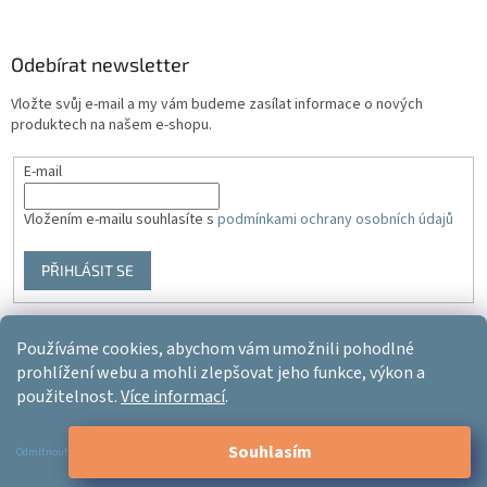
Odebírat newsletter
Vložte svůj e-mail a my vám budeme zasílat informace o nových
produktech na našem e-shopu.
E-mail
Vložením e-mailu souhlasíte s
podmínkami ochrany osobních údajů
PŘIHLÁSIT SE
Používáme cookies, abychom vám umožnili pohodlné
Vytvořil Shoptet
prohlížení webu a mohli zlepšovat jeho funkce, výkon a
použitelnost.
Více informací
.
Copyright 2026
Ergo-product
. Všechna práva vyhrazena.
Upravit
Souhlasím
nastavení cookies
Odmítnout