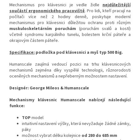
Mechanismus pro klávesnici je vedle židle
nejdůležitější
součástí ergonomického pracoviště
. Pro lidi, kteří pracují na
počítači více než 2 hodiny denně, poskytuje moderní
mechanismus pro klávesnici důležitou ochranu proti různým
muskuloskeletárním poruchám
(poruchám svalů a kostí)
včetně syndromu karpálního tunelu, bolestem krční páteře a
okrajovým částem páteře.
Specifikace:
podložka pod klávesnici a myš typ 500 Big.
Humanscale zaujímá vedoucí pozici na trhu klávesnicových
mechanismů zejména díky vyspělé technologii, různorodosti
oceněných mechanismů a nepřeberným možnostem nastavení.
Designér:
George Mileos & Humanscale
Mechanismy klávesnic Humanscale nabízejí následující
funkce:
TOP
model
intuitivní nastavení výšky, která nevyžaduje žádné zámky,
páky
možnost vybrat délku kolejnice
od 280 do 685 mm