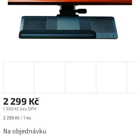
2 299 Kč
1 900 Kč bez DPH
Měrná
2 299 Kč / 1 ks
cena:
Na objednávku