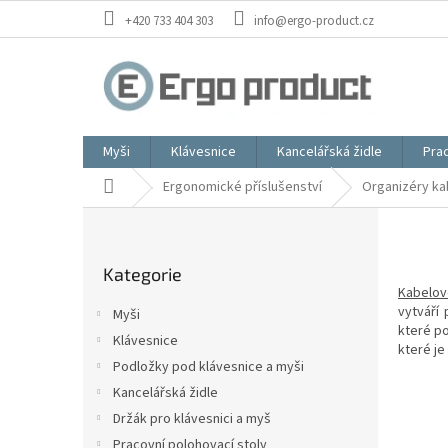
Přejít
+420 733 404 303
info@ergo-product.cz
na
obsah
Myši
Klávesnice
Kancelářská židle
Prac
Domů
Ergonomické příslušenství
Organizéry ka
P
o
Přeskočit
s
Kategorie
kategorie
t
Kabelov
r
vytváří
Myši
a
které po
Klávesnice
n
které j
Podložky pod klávesnice a myši
n
í
Kancelářská židle
p
Držák pro klávesnici a myš
a
Pracovní polohovací stoly