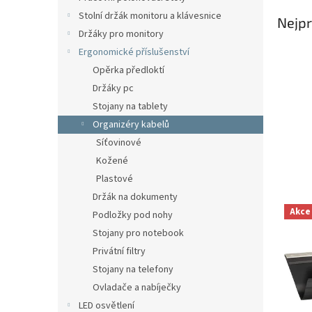
n
Stolní držák monitoru a klávesnice
Nejpr
e
Držáky pro monitory
l
Ergonomické příslušenství
Opěrka předloktí
Držáky pc
Stojany na tablety
Organizéry kabelů
Síťovinové
Kožené
Plastové
Držák na dokumenty
V
Akce
Podložky pod nohy
ý
p
Stojany pro notebook
i
Privátní filtry
s
Stojany na telefony
p
Ovladače a nabíječky
r
LED osvětlení
o