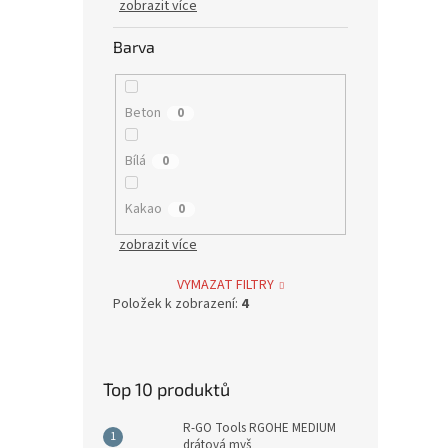
zobrazit více
Barva
Beton
0
Bílá
0
Kakao
0
zobrazit více
VYMAZAT FILTRY
Položek k zobrazení:
4
Top 10 produktů
R-GO Tools RGOHE MEDIUM
drátová myš