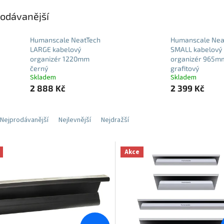
odávanější
Humanscale NeatTech
Humanscale Nea
LARGE kabelový
SMALL kabelový
organizér 1220mm
organizér 965m
černý
grafitový
Skladem
Skladem
2 888 Kč
2 399 Kč
Nejprodávanější
Nejlevnější
Nejdražší
Akce