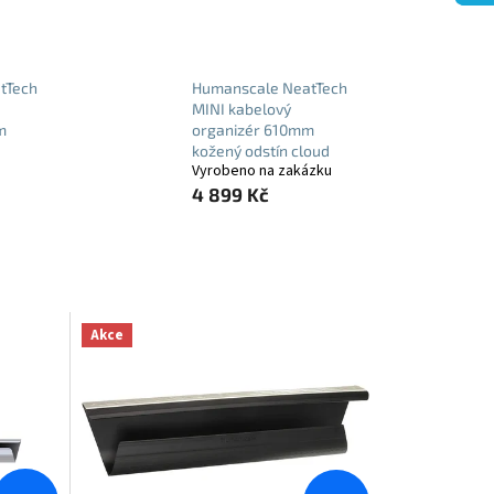
tTech
Humanscale NeatTech
MINI kabelový
m
organizér 610mm
kožený odstín cloud
Vyrobeno na zakázku
4 899 Kč
Akce