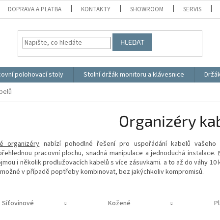
DOPRAVA A PLATBA
KONTAKTY
SHOWROOM
SERVIS
HLEDAT
ovní polohovací stoly
Stolní držák monitoru a klávesnice
Držá
belů
Organizéry ka
é organizéry
nabízí pohodlné řešení pro uspořádání kabelů vašeho p
 přehlednou pracovní plochu, snadná manipulace a jednoduchá instalace.
jmou i několik prodlužovacích kabelů s více zásuvkami. a to až do váhy 
e možné v případě poptřeby kombinovat, bez jakýchkoliv kompromisů.
Síťovinové
Kožené
P