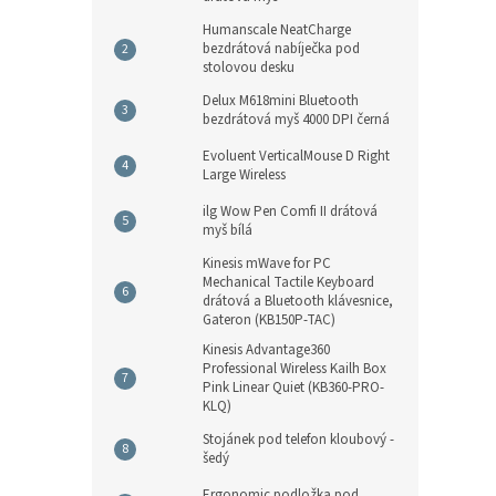
Humanscale NeatCharge
bezdrátová nabíječka pod
stolovou desku
Delux M618mini Bluetooth
bezdrátová myš 4000 DPI černá
Evoluent VerticalMouse D Right
Large Wireless
ilg Wow Pen Comfi II drátová
myš bílá
Kinesis mWave for PC
Mechanical Tactile Keyboard
drátová a Bluetooth klávesnice,
Gateron (KB150P-TAC)
Kinesis Advantage360
Professional Wireless Kailh Box
Pink Linear Quiet (KB360-PRO-
KLQ)
Stojánek pod telefon kloubový -
šedý
Ergonomic podložka pod