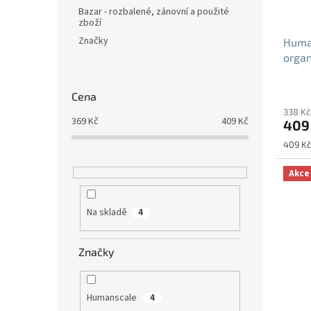
Bazar - rozbalené, zánovní a použité
d
zboží
u
Značky
Huma
k
orga
t
610m
ů
Cena
338 Kč
369
Kč
409
Kč
409
Měrná
409 Kč
cena:
Akce
Na skladě
4
Značky
Humanscale
4