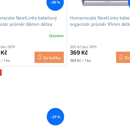
–26 %
nscale NeatLinks kabelový
Humanscale NeatLinks kabe
nizér průměr 66mm délka
organizér průměr 91mm dél
m černý
610mm šedý
Skladem
 bez DPH
305 Kč bez DPH
 Kč
369 Kč
Do košíku
Do
Měrná
 / 1 ks
369 Kč / 1 ks
cena:
–27 %