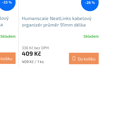
–33 %
–26 %
lový
Humanscale NeatLinks kabelový
ka
organizér průměr 91mm délka
610mm černý
Skladem
Skladem
338 Kč bez DPH
409 Kč
 košíku
Do košíku
Měrná
409 Kč / 1 ks
cena: