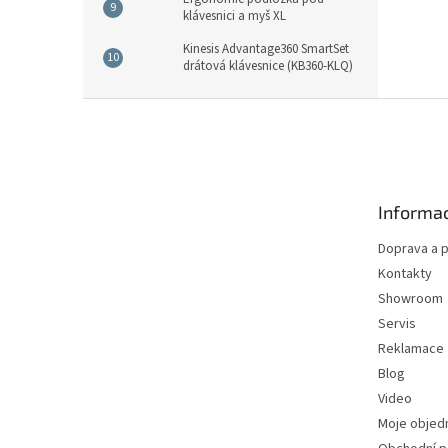
klávesnici a myš XL
Kinesis Advantage360 SmartSet
drátová klávesnice (KB360-KLQ)
Z
á
p
a
t
Informac
í
Doprava a p
Kontakty
Showroom
Servis
Reklamace
Blog
Video
Moje objed