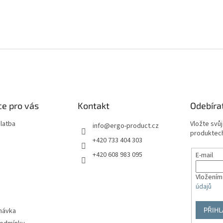
e pro vás
Kontakt
Odebíra
latba
Vložte svů
info
@
ergo-product.cz
produktech
+420 733 404 303
+420 608 983 095
E-mail
Vložením
údajů
PŘIHL
návka