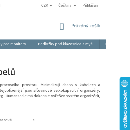
CZK
Čeština
REKLAMACE
BLOG
VIDEO
MOJE OBJEDNÁVKA
Přihlášení
OBCHOD
NÁKUPNÍ
Prázdný košík
KOŠÍK
ky pro monitory
Podložky pod klávesnice a myši
Ergonomické p
belů
racovního prostoru. Minimalizují chaos v kabelech a
Nejoblíbenější jsou síťovinové velkokapacitní organizéry
,
10 kg. Humanscale má dokonale vyřešen systém organizérů,
lastové