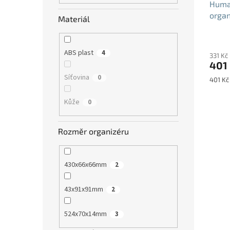
Huma
orga
Materiál
610m
Průmě
hodno
ABS plast
4
331 Kč
produ
401
je
5,0
Síťovina
0
Měrná
401 Kč 
z
cena:
5
Kůže
0
hvězdi
Rozměr organizéru
430x66x66mm
2
43x91x91mm
2
524x70x14mm
3