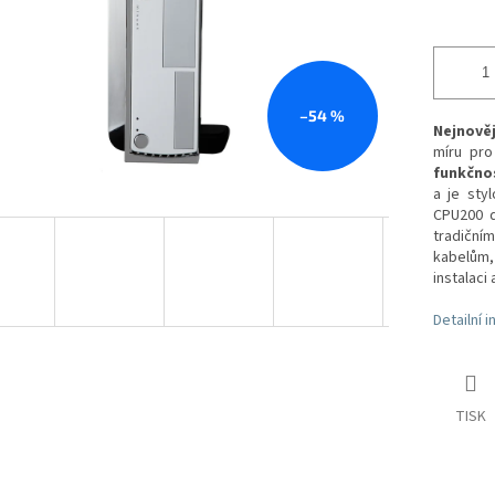
–54 %
Nejnověj
míru pr
funkčno
a je sty
CPU200 d
tradičn
kabelům,
instalaci
Detailní 
TISK