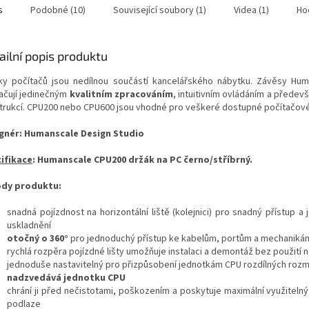
s
Podobné (10)
Související soubory (1)
Videa (1)
Ho
ailní popis produktu
ky počítačů jsou nedílnou součástí kancelářského nábytku. Závěsy Hu
ačují jedinečným
kvalitním zpracováním
, intuitivním ovládáním a předev
trukcí. CPU200 nebo CPU600 jsou vhodné pro veškeré dostupné počítačové
gnér: Humanscale Design Studio
ifikace
: Humanscale CPU200 držák na PC černo/stříbrný.
dy produktu:
snadná pojízdnost na horizontální liště (kolejnici) pro snadný přístup 
uskladnění
otočný o 360°
pro jednoduchý přístup ke kabelům, portům a mechaniká
rychlá rozpěra pojízdné lišty umožňuje instalaci a demontáž bez použití n
jednoduše nastavitelný pro přizpůsobení jednotkám CPU rozdílných roz
nadzvedává jednotku CPU
chrání ji před nečistotami, poškozením a poskytuje maximální využitelný
podlaze