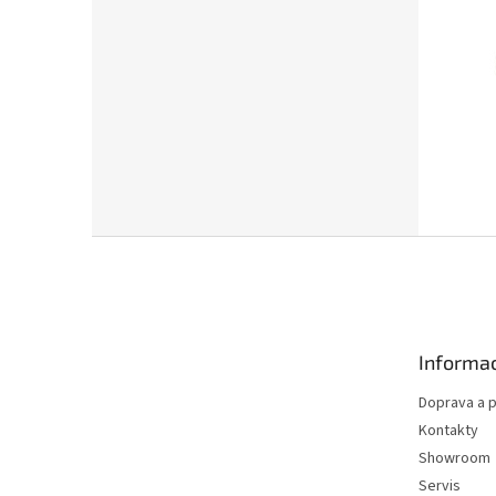
Z
á
p
a
t
Informac
í
Doprava a p
Kontakty
Showroom
Servis