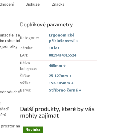
dnocení
Diskuze
Značka
Doplňkové parametry
manscale se
Ergonomické
Kategorie
:
ším robustní
příslušenství
→
 jednotky.
Záruka
:
10 let
EAN
:
0819434015524
Délka
405mm
→
kolejnice
:
Šířka
:
25-127mm
→
Výška
:
152-305mm
→
Barva
:
Stříbrno černá
→
a jednoduché
m
Další produkty, které by vás
ářadí
mohly zajímat
měrů
 prostor na
Novinka