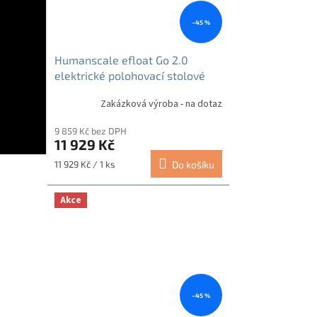
–45 %
Humanscale efloat Go 2.0
elektrické polohovací stolové
podnoží stříbrné
Zakázková výroba - na dotaz
9 859 Kč bez DPH
11 929 Kč
Měrná
11 929 Kč / 1 ks
Do košíku
cena:
Akce
–45 %