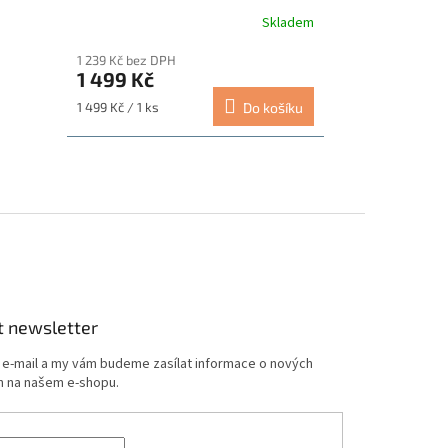
Skladem
1 239 Kč bez DPH
1 499 Kč
Měrná
1 499 Kč / 1 ks
Do košíku
cena:
t newsletter
j e-mail a my vám budeme zasílat informace o nových
 na našem e-shopu.