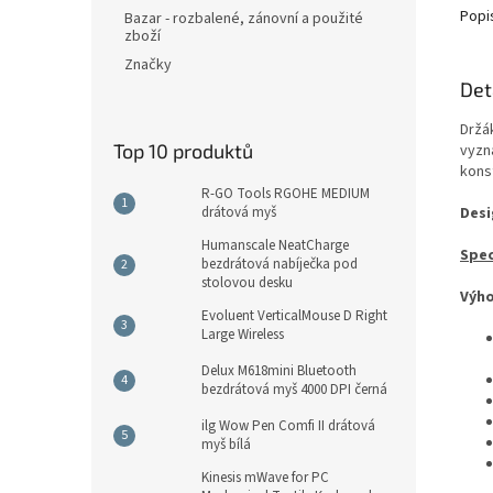
Popi
Bazar - rozbalené, zánovní a použité
zboží
Značky
Det
Držá
Top 10 produktů
vyzn
kons
R-GO Tools RGOHE MEDIUM
drátová myš
Desi
Humanscale NeatCharge
Spec
bezdrátová nabíječka pod
stolovou desku
Výho
Evoluent VerticalMouse D Right
Large Wireless
Delux M618mini Bluetooth
bezdrátová myš 4000 DPI černá
ilg Wow Pen Comfi II drátová
myš bílá
Kinesis mWave for PC