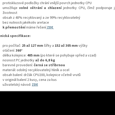
protiskluzové podložky chrání vnější povrch jednotky CPU
umožňuje
volné větrání a chlazení
jednotky CPU, čímž podporuje j
životnost
obsah z 48% recyklovaný a ze 99% recyklovatelný
bez nutnosti jakékoliv aretace
k přemostění
máme řešení
ZDE
nická specifikace:
pro počítač:
25 až 127 mm
šířky a
152 až 305 mm
výšky
otáčení:
360°
délka kolejnice:
405 mm
(po které se pohybuje vpřed a vzad)
nosnost PC jednotky
až do 6,8 kg
barevné provedení:
černá se stříbrnou
materiál: odolný recyklovatelný hliník a ocel
obsah balení: držák CPU200, kolejnice včetně vrutů
v originál balení 2 kusy, cena za kus
uživatelský návod:
ZDE