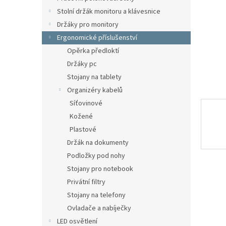
n
Stolní držák monitoru a klávesnice
e
Držáky pro monitory
l
Ergonomické příslušenství
Opěrka předloktí
Držáky pc
Stojany na tablety
Organizéry kabelů
Síťovinové
Kožené
Plastové
Držák na dokumenty
Podložky pod nohy
Stojany pro notebook
Privátní filtry
Stojany na telefony
Ovladače a nabíječky
LED osvětlení