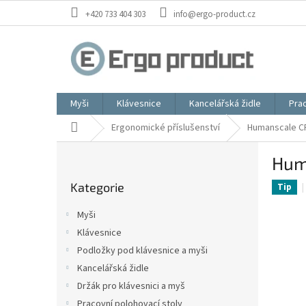
Přejít
+420 733 404 303
info@ergo-product.cz
na
obsah
Myši
Klávesnice
Kancelářská židle
Prac
Domů
Ergonomické příslušenství
Humanscale CP
P
Hum
o
Přeskočit
s
Kategorie
kategorie
Tip
t
r
Myši
a
Klávesnice
n
Podložky pod klávesnice a myši
n
í
Kancelářská židle
p
Držák pro klávesnici a myš
a
Pracovní polohovací stoly