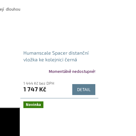
ejí dlouhou
Humanscale Spacer distanční
vložka ke kolejnici černá
Momentálně nedostupné!
1 444 Kč bez DPH
1 747 Kč
DETAIL
Novinka