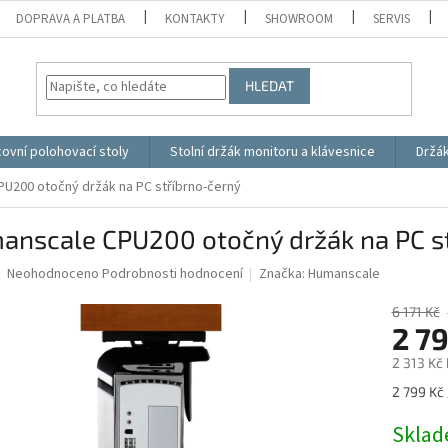
DOPRAVA A PLATBA
KONTAKTY
SHOWROOM
SERVIS
HLEDAT
ovní polohovací stoly
Stolní držák monitoru a klávesnice
Držá
U200 otočný držák na PC stříbrno-černý
anscale CPU200 otočný držák na PC s
Průměrné
Neohodnoceno
Podrobnosti hodnocení
Značka:
Humanscale
hodnocení
produktu
6 171 Kč
je
2 7
0,0
2 313 Kč
z
5
Měrná
2 799 Kč 
hvězdiček.
cena:
Skla