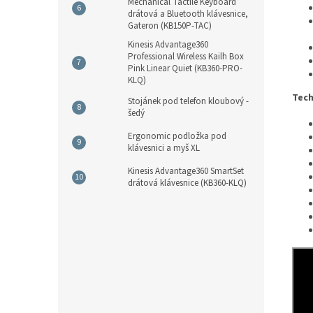
Mechanical Tactile Keyboard
drátová a Bluetooth klávesnice,
Gateron (KB150P-TAC)
Kinesis Advantage360
Professional Wireless Kailh Box
Pink Linear Quiet (KB360-PRO-
KLQ)
Tech
Stojánek pod telefon kloubový -
šedý
Ergonomic podložka pod
klávesnici a myš XL
Kinesis Advantage360 SmartSet
drátová klávesnice (KB360-KLQ)