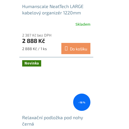
Humanscale NeatTech LARGE
kabelový organizér 1220mm
černý
Skladem
Průměrné
hodnocení
2 387 Kč bez DPH
produktu
2 888 Kč
je
5,0
Měrná
2 888 Kč / 1 ks
Do košíku
z
cena:
5
hvězdiček.
Novinka
–16 %
Relaxační podložka pod nohy
černá