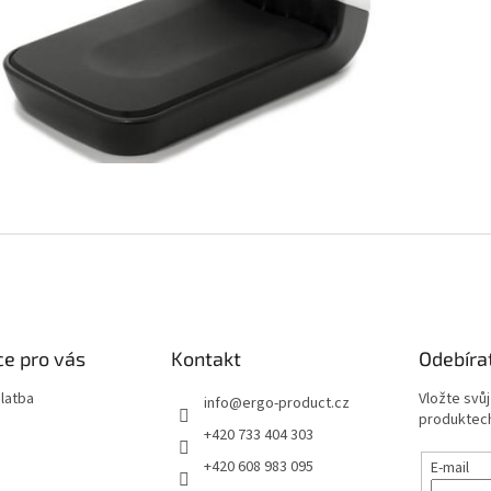
e pro vás
Kontakt
Odebíra
latba
Vložte svů
info
@
ergo-product.cz
produktech
+420 733 404 303
+420 608 983 095
E-mail