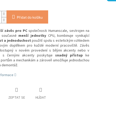
Přidat do košíku
ší závěs pro PC
společnosti Humanscale, sestrojen na
o současné
menší jednotky
CPU, kombinuje vynikající
st a jednoduchost
použití spolu s estetickým vzhledem
lovým doplňkem pro každé moderní pracoviště. Závěs
ostupný v novém provedení s bílými akcenty nebo v
ím s černými akcenty poskytuje
snadný přístup
ke
 portům a mechanikám a zároveň umožňuje jednoduchou
 a demontáž.
informace
ZEPTAT SE
HLÍDAT