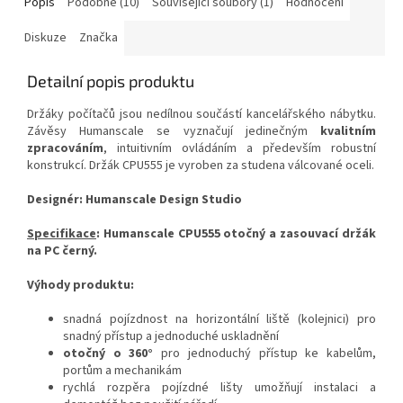
Popis
Podobné (10)
Související soubory (1)
Hodnocení
Diskuze
Značka
Detailní popis produktu
Držáky počítačů jsou nedílnou součástí kancelářského nábytku.
Závěsy Humanscale se vyznačují jedinečným
kvalitním
zpracováním
, intuitivním ovládáním a především robustní
konstrukcí. Držák CPU555 je vyroben za studena válcované oceli.
Designér: Humanscale Design Studio
Specifikace
: Humanscale CPU555 otočný a zasouvací držák
na PC černý.
Výhody produktu:
snadná pojízdnost na horizontální liště (kolejnici) pro
snadný přístup a jednoduché uskladnění
otočný o 360°
pro jednoduchý přístup ke kabelům,
portům a mechanikám
rychlá rozpěra pojízdné lišty umožňují instalaci a