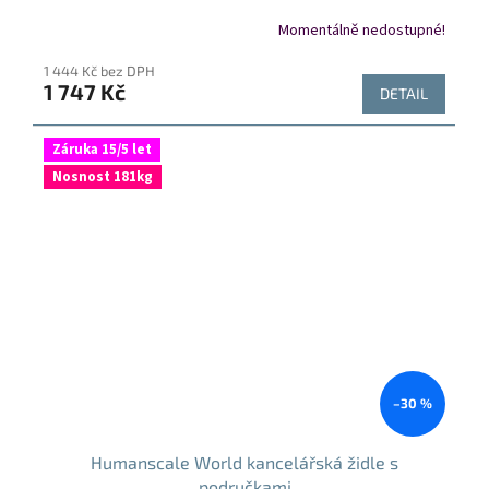
Momentálně nedostupné!
1 444 Kč bez DPH
1 747 Kč
DETAIL
Záruka 15/5 let
Nosnost 181kg
–30 %
Humanscale World kancelářská židle s
područkami