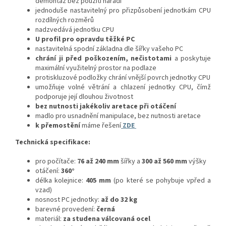
demontáž bez použití nářadí
jednoduše nastavitelný pro přizpůsobení jednotkám CPU
rozdílných rozměrů
nadzvedává jednotku CPU
U profil pro opravdu těžké PC
nastavitelná spodní základna dle šířky vašeho PC
chrání ji před poškozením, nečistotami
a poskytuje
maximální využitelný prostor na podlaze
protiskluzové podložky chrání vnější povrch jednotky CPU
umožňuje volné větrání a chlazení jednotky CPU, čímž
podporuje její dlouhou životnost
bez nutnosti jakékoliv aretace při otáčení
madlo pro usnadnění manipulace, bez nutnosti aretace
k přemostění
máme řešení
ZDE
Technická specifikace:
pro počítače:
76 až 240 mm
šířky a
300 až 560 mm
výšky
otáčení:
360°
délka kolejnice:
405 mm
(po které se pohybuje vpřed a
vzad)
nosnost PC jednotky:
až do 32 kg
barevné provedení:
černá
materiál:
za studena válcovaná ocel