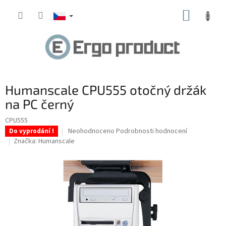
Přejít
NÁKUP
na
obsah
KOŠÍK
Humanscale CPU555 otočný držák
na PC černý
CPU555
Průměrné
Neohodnoceno
Podrobnosti hodnocení
Do vyprodání !
hodnocení
Značka:
Humanscale
produktu
je
0,0
z
5
hvězdiček.