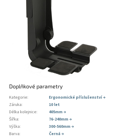
Doplňkové parametry
Kategorie
:
Ergonomické příslušenství
→
Záruka
:
10 let
Délka kolejnice
:
405mm
→
Šířka
:
76-240mm
→
Výška
:
300-560mm
→
Barva
:
Černá
→