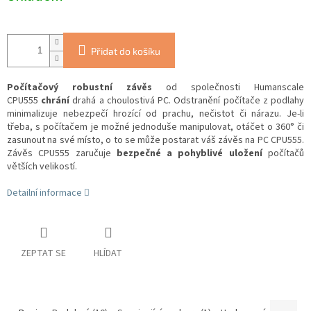
Přidat do košíku
Počítačový robustní závěs
od společnosti Humanscale
CPU555
chrání
drahá a choulostivá PC. Odstranění počítače z podlahy
minimalizuje nebezpečí hrozící od prachu, nečistot či nárazu. Je-li
třeba, s počítačem je možné jednoduše manipulovat, otáčet o 360° či
zasunout na své místo, o to se může postarat váš závěs na PC CPU555.
Závěs CPU555 zaručuje
bezpečné a pohyblivé uložení
počítačů
větších velikostí.
Detailní informace
ZEPTAT SE
HLÍDAT