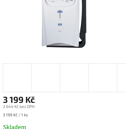
3 199 Kč
2 644 Kč bez DPH
Měrná
3 199 Kč / 1 ks
cena:
Skladem