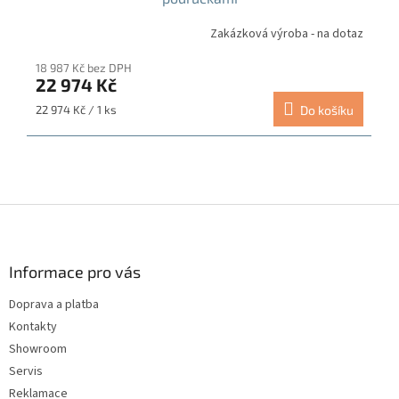
Zakázková výroba - na dotaz
18 987 Kč bez DPH
22 974 Kč
Měrná
22 974 Kč / 1 ks
Do košíku
cena:
Z
á
p
a
Informace pro vás
t
Doprava a platba
í
Kontakty
Showroom
Servis
Reklamace