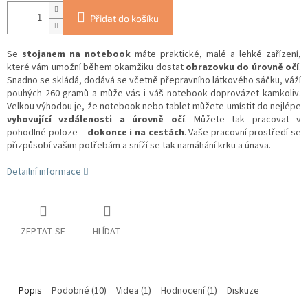
Přidat do košíku
Se
stojanem na notebook
máte praktické, malé a lehké zařízení,
které vám umožní během okamžiku dostat
obrazovku do úrovně očí
.
Snadno se skládá, dodává se včetně přepravního látkového sáčku, váží
pouhých 260 gramů a může vás i váš notebook doprovázet kamkoliv.
Velkou výhodou je, že notebook nebo tablet můžete umístit do nejlépe
vyhovující vzdálenosti a úrovně očí
.
Můžete tak pracovat v
pohodlné poloze –
dokonce i na cestách
.
Vaše pracovní prostředí se
přizpůsobí vašim potřebám a sníží se tak namáhání krku a únava.
Detailní informace
ZEPTAT SE
HLÍDAT
Popis
Podobné (10)
Videa (1)
Hodnocení (1)
Diskuze