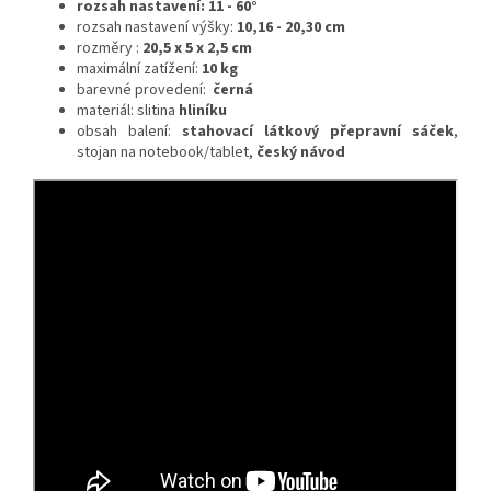
rozsah nastavení: 11 - 60°
rozsah nastavení výšky:
10,16 - 20,30 cm
rozměry :
20,5 x 5 x 2,5 cm
maximální zatížení:
10 kg
barevné provedení:
černá
materiál: slitina
hliníku
obsah balení:
stahovací látkový přepravní sáček
,
stojan na notebook/tablet,
český návod