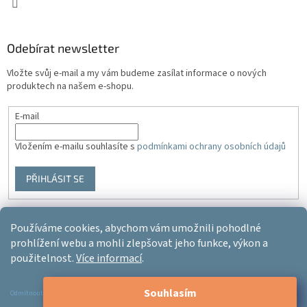
Odebírat newsletter
Vložte svůj e-mail a my vám budeme zasílat informace o nových
produktech na našem e-shopu.
E-mail
Vložením e-mailu souhlasíte s
podmínkami ochrany osobních údajů
PŘIHLÁSIT SE
Používáme cookies, abychom vám umožnili pohodlné
Vytvořil Shoptet
prohlížení webu a mohli zlepšovat jeho funkce, výkon a
použitelnost.
Více informací
.
Copyright 2026
Ergo-product
. Všechna práva vyhrazena.
Upravit
Souhlasím
nastavení cookies
Odmítnout