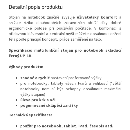
Detailní popis produktu
Stojan na notebook značně zvyšuje
uživatelský komfort
a
snižuje riziko dlouhodobých zdravotních obtíží díky dobré
ergonomické poloze při používání počítače.
V kombinaci s
přídavnou klávesnicí a centrální myší můžete dosáhnout držení
těla podle principů konceptu práce zaměřené na tělo.
Specifikace:
multifunkční stojan pro notebook skládací
černý UP-1B.
Výhody produktu:
snadné a rychlé
nastavení preferované výšky
pro notebooky, tablety všech tvarů a velikostí (*v
ětší
notebooky nemusí být schopny dosáhnout maximální
výšky stojanu)
úleva pro krk a oči
pogumované sklápěcí zarážky
Technická specifikace:
použití:
pro
notebook, tablet,
iPad, časopis atd.