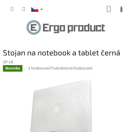
Přejít
NÁKUP
na
obsah
KOŠÍK
Stojan na notebook a tablet černá
UP-1B
Průměrné
1 hodnocení
Podrobnosti hodnocení
Novinka
hodnocení
produktu
je
5,0
z
5
hvězdiček.