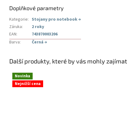
Doplňkové parametry
Kategorie
:
Stojany pro notebook
→
Záruka
:
2 roky
EAN
:
743870003206
Barva
:
Černá
→
Další produkty, které by vás mohly zajímat
Novinka
Nejnižší cena