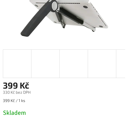
399 Kč
330 Kč bez DPH
Měrná
399 Kč / 1 ks
cena:
Skladem