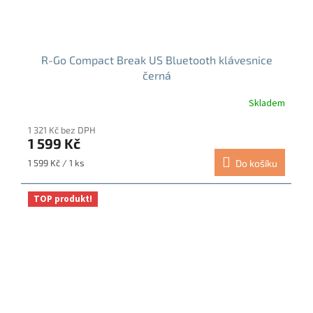
R-Go Compact Break US Bluetooth klávesnice
černá
Skladem
1 321 Kč bez DPH
1 599 Kč
Měrná
1 599 Kč / 1 ks
Do košíku
cena:
TOP produkt!