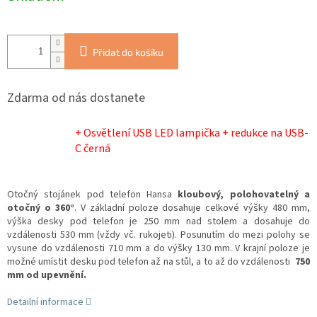
Přidat do košíku
Zdarma od nás dostanete
+ Osvětlení USB LED lampička + redukce na USB-
C černá
Otočný stojánek pod telefon Hansa
kloubový, polohovatelný a
otočný o 360°
. V základní poloze dosahuje celkové výšky 480 mm,
výška desky pod telefon je 250 mm nad stolem a dosahuje do
vzdálenosti 530 mm (vždy vč. rukojeti). Posunutím do mezi polohy se
vysune do vzdálenosti 710 mm a do výšky 130 mm. V krajní poloze je
možné umístit desku pod telefon až na stůl, a to až do vzdálenosti
750
mm od upevnění.
Detailní informace