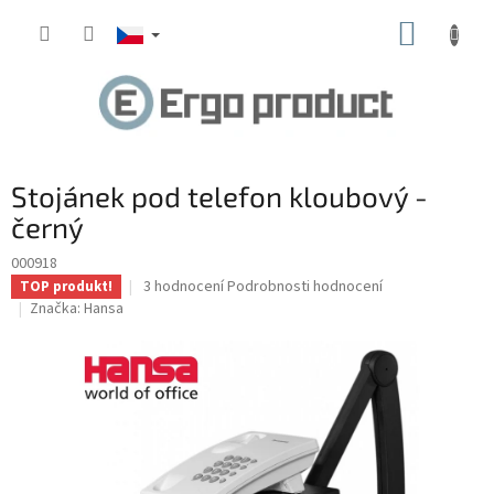
Přejít
NÁKUP
na
obsah
KOŠÍK
Stojánek pod telefon kloubový -
černý
000918
Průměrné
3 hodnocení
Podrobnosti hodnocení
TOP produkt!
hodnocení
Značka:
Hansa
produktu
je
5,0
z
5
hvězdiček.