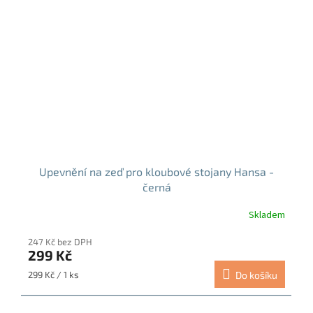
Upevnění na zeď pro kloubové stojany Hansa -
černá
Skladem
247 Kč bez DPH
299 Kč
Měrná
299 Kč / 1 ks
Do košíku
cena: