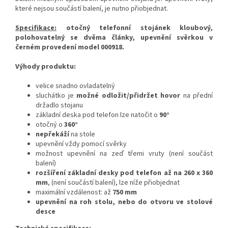
které nejsou součástí balení, je nutno přiobjednat.
Specifikace:
otočný telefonní stojánek kloubový,
polohovatelný se dvěma články, upevnění svěrkou v
černém provedení model 000918.
Výhody produktu:
velice snadno ovladatelný
sluchátko je
možné odložit/přidržet hovor
na přední
držadlo stojanu
základní deska pod telefon lze natočit o
90°
otočný o
360°
nepřekáží
na stole
upevnění vždy pomocí svěrky
možnost upevnění na zeď třemi vruty (není součást
balení)
rozšíření základní desky pod telefon až na 260 x 360
mm
, (není součástí balení), lze níže přiobjednat
maximální vzdálenost: až
750 mm
upevnění na roh stolu, nebo do otvoru ve stolové
desce