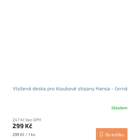
Vložená deska pro kloubové stojany Hansa - černá
Skladem
247 Kč bez DPH
299 Kč
Měrná
299 Kč / 1 ks
Do košíku
cena: