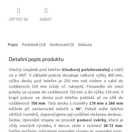
ZEPTAT SE
HLÍDAT
Popis
Podobné (10)
Hodnocení (3)
Diskuze
Detailní popis produktu
Otočný stojánek pod telefon
kloubový polohovatelný
a otáčí
se o 360°. V základní poloze dosahuje celkové výšky 480 mm,
výška desky pod telefon je 250 mm nad stolem a sahá do
vzdálenosti 530 mm (vždy vč. rukojeti). Posunutím do mezi
polohy se vysune do vzdálenosti 710 mm a do výšky 130 mm. V
krajní poloze se deska pod telefon pokládá až na stůl do
vzdálenosti
750 mm
. Tuto desku s rozměry
170 mm x 260 mm
můžete při sestavování natočit o
90°
. Pokud máte telefon
větších rozměrů, doporučujeme její rozšíření vloženou deskou -
šedou. Upevnění stojanu se provádí
pomocí svěrky
, která je
vždy součástí výrobku, k desce stolu v rozmezí
20-72 mm
.
Dalším možným způsobem upevnění stojanu je: upevnění vruty,