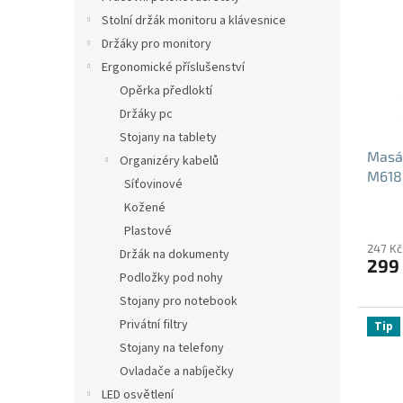
p
n
i
Stolní držák monitoru a klávesnice
e
s
Držáky pro monitory
l
p
Ergonomické příslušenství
r
Opěrka předloktí
o
Držáky pc
d
Stojany na tablety
u
Masáž
k
Organizéry kabelů
M618
t
Síťovinové
ů
Kožené
Plastové
247 Kč
Držák na dokumenty
299
Podložky pod nohy
Stojany pro notebook
Privátní filtry
Tip
Stojany na telefony
Ovladače a nabíječky
LED osvětlení