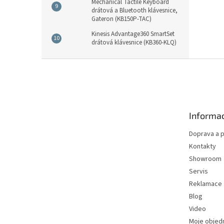
Mechanical Tactile Keyboard
drátová a Bluetooth klávesnice,
Gateron (KB150P-TAC)
Kinesis Advantage360 SmartSet
drátová klávesnice (KB360-KLQ)
Z
á
p
a
t
Informac
í
Doprava a p
Kontakty
Showroom
Servis
Reklamace
Blog
Video
Moje objed