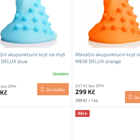
ní akupunkturní kryt na myš
Masážní akupunkturní kryt 
 DELUX blue
M618 DELUX orange
Skladem
247 Kč bez DPH
 bez DPH
Do košíku
299 Kč
 Kč
Do
Měrná
299 Kč / 1 ks
cena:
Akce