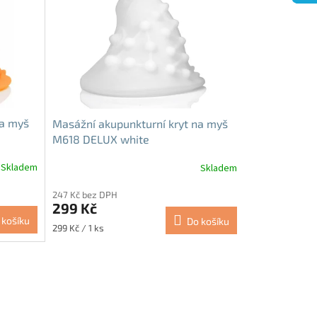
na myš
Masážní akupunkturní kryt na myš
M618 DELUX white
Skladem
Skladem
247 Kč bez DPH
299 Kč
 košíku
Do košíku
Měrná
299 Kč / 1 ks
cena: