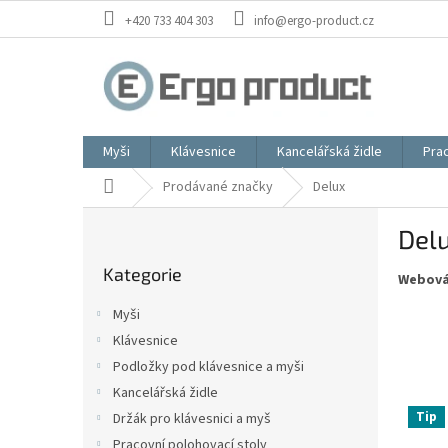
Přejít
+420 733 404 303
info@ergo-product.cz
na
obsah
Myši
Klávesnice
Kancelářská židle
Prac
Domů
Prodávané značky
Delux
P
Del
o
Přeskočit
s
Kategorie
kategorie
Webová
t
r
Myši
a
Klávesnice
n
Podložky pod klávesnice a myši
n
í
Kancelářská židle
V
p
Tip
Držák pro klávesnici a myš
ý
a
Pracovní polohovací stoly