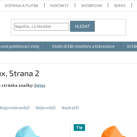
DOPRAVA A PLATBA
KONTAKTY
SHOWROOM
SERVIS
HLEDAT
ovní polohovací stoly
Stolní držák monitoru a klávesnice
Držá
ux
, Strana 2
 stránka značky:
Delux
Nejprodávanější
Nejlevnější
Nejdražší
Tip