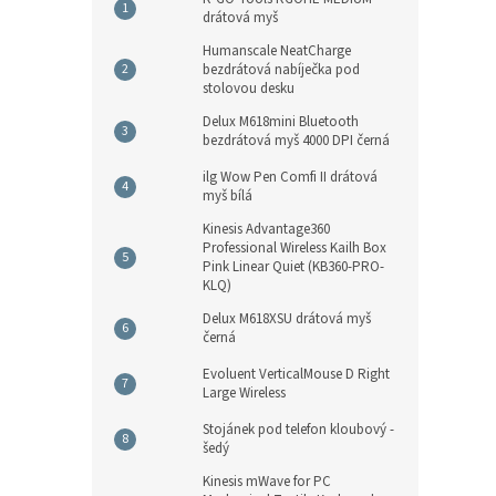
drátová myš
Humanscale NeatCharge
bezdrátová nabíječka pod
stolovou desku
Delux M618mini Bluetooth
bezdrátová myš 4000 DPI černá
ilg Wow Pen Comfi II drátová
myš bílá
Kinesis Advantage360
Professional Wireless Kailh Box
Pink Linear Quiet (KB360-PRO-
KLQ)
Delux M618XSU drátová myš
černá
Evoluent VerticalMouse D Right
Large Wireless
Stojánek pod telefon kloubový -
šedý
Kinesis mWave for PC