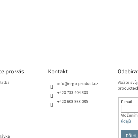
e pro vás
Kontakt
Odebíra
latba
Vložte svů
info
@
ergo-product.cz
produktech
+420 733 404 303
+420 608 983 095
E-mail
Vložením
údajů
PŘIHL
návka