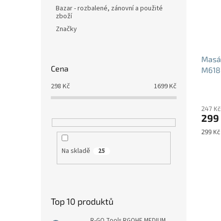
Bazar - rozbalené, zánovní a použité
zboží
Značky
Masáž
Cena
M618
298
Kč
1699
Kč
247 Kč
299
Měrná
299 Kč 
cena:
Na skladě
25
Top 10 produktů
R-GO Tools RGOHE MEDIUM