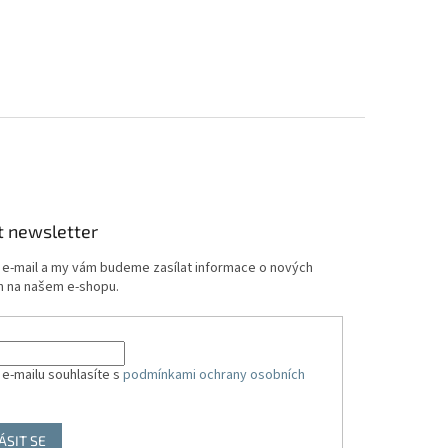
t newsletter
j e-mail a my vám budeme zasílat informace o nových
 na našem e-shopu.
 e-mailu souhlasíte s
podmínkami ochrany osobních
ÁSIT SE