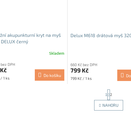
ní akupunkturní kryt na myš
Delux M618 drátová myš 32
 DELUX černý
Skladem
Průměrné
hodnocení
 bez DPH
660 Kč bez DPH
produktu
 Kč
799 Kč
je
Do košíku
Do
4,8
Měrná
/ 1 ks
799 Kč / 1 ks
z
cena:
5
S
hvězdiček.
1
2
t
r
O
NAHORU
á
v
n
l
k
á
o
d
v
a