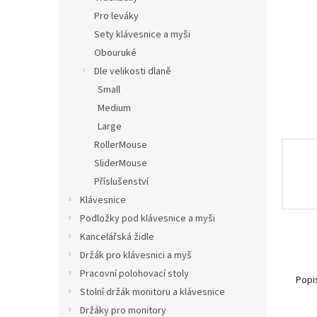
n
Pro leváky
e
Sety klávesnice a myši
l
Obouruké
Dle velikosti dlaně
Small
Medium
Large
RollerMouse
SliderMouse
Příslušenství
Klávesnice
Podložky pod klávesnice a myši
Kancelářská židle
Držák pro klávesnici a myš
Pracovní polohovací stoly
Popi
Stolní držák monitoru a klávesnice
Držáky pro monitory