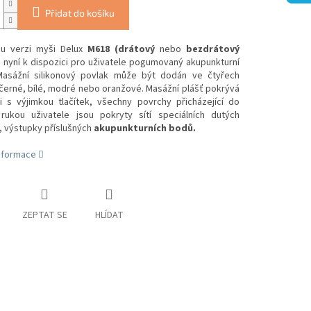
Přidat do košíku
u verzi myši Delux
M618 (drátový
nebo
bezdrátový
 nyní k dispozici pro uživatele pogumovaný akupunkturní
Masážní silikonový povlak může být dodán ve čtyřech
černé, bílé, modré nebo oranžové. Masážní plášť pokrývá
i s výjimkou tlačítek, všechny povrchy přicházející do
rukou uživatele jsou pokryty sítí speciálních dutých
, výstupky příslušných
akupunkturních bodů.
informace
ZEPTAT SE
HLÍDAT