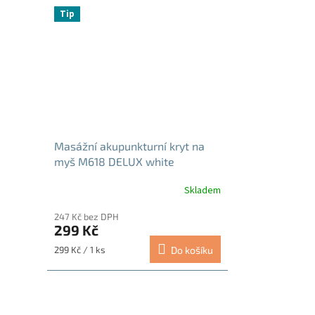
Tip
Masážní akupunkturní kryt na
myš M618 DELUX white
Skladem
247 Kč bez DPH
299 Kč
Měrná
299 Kč / 1 ks
Do košíku
cena: