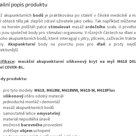
ailní popis produktu
ž akupunkturních
bodů
je praktikována po staletí v čínské medicíně a 
é oblasti těla jak zlepšit zdraví uživatele jako celku. Tak například může
 na horním polštáři palce
stimulovat
masáž
srdečního
svalu. U prvníh
u jsou společné body pro stimulaci organismu. V různých částech na dlani a
oho akupunkturních bodů, které interagují s játry, plícemi, zažívacím trakt
ány.
Akupunkturní
body na povrchu jsou pro
dlaň
a prsty nejdůl
ektivnější.
ifikace
: masážní akupunkturní silikonový kryt na myš M618 DE
l COVER-BL.
dy produktu:
pro tyto modely:
M618, M618W, M618WW, M618-W, M618Plus
silikonový
otěru odolný materiál
jednoduchá montáž i demontáž
masáž akupunkturních bodů
samostatně lehce
omyvatelný
materiál nepodléhá únavě
možnosti
barevného
provedení
zvětšuje
objem
uchopení