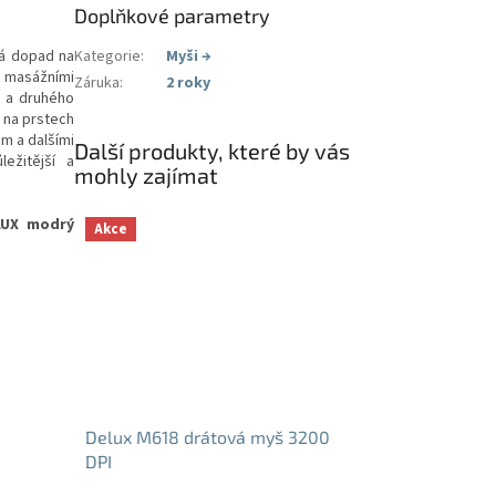
Doplňkové parametry
má dopad na
Kategorie
:
Myši
→
me masážními
Záruka
:
2 roky
o a druhého
 na prstech
em a dalšími
Další produkty, které by vás
ežitější a
mohly zajímat
LUX modrý
Akce
Delux M618 drátová myš 3200
DPI