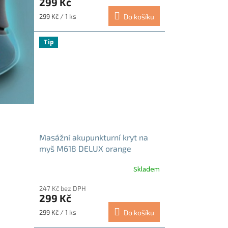
299 Kč
Měrná
299 Kč / 1 ks
Do košíku
cena:
Tip
Masážní akupunkturní kryt na
myš M618 DELUX orange
Skladem
247 Kč bez DPH
299 Kč
Měrná
299 Kč / 1 ks
Do košíku
cena: