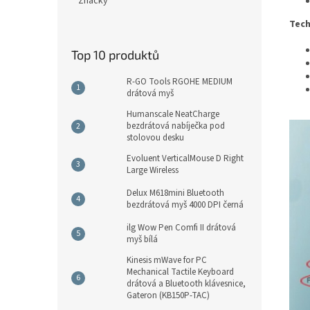
Značky
Tech
Top 10 produktů
R-GO Tools RGOHE MEDIUM
drátová myš
Humanscale NeatCharge
bezdrátová nabíječka pod
stolovou desku
Evoluent VerticalMouse D Right
Large Wireless
Delux M618mini Bluetooth
bezdrátová myš 4000 DPI černá
ilg Wow Pen Comfi II drátová
myš bílá
Kinesis mWave for PC
Mechanical Tactile Keyboard
drátová a Bluetooth klávesnice,
Gateron (KB150P-TAC)