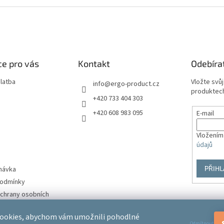
e pro vás
Kontakt
Odebíra
latba
Vložte svů
info
@
ergo-product.cz
produktech
+420 733 404 303
+420 608 983 095
E-mail
Vložením
údajů
PŘIHL
návka
podmínky
chrany osobních
ookies, abychom vám umožnili pohodlné
Odmítnout