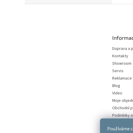
Z
á
p
a
t
Informac
í
Doprava a p
Kontakty
Showroom
Servis
Reklamace
Blog
Video
Moje objed
Obchodní 
Podmínky o
údajů
Používáme c