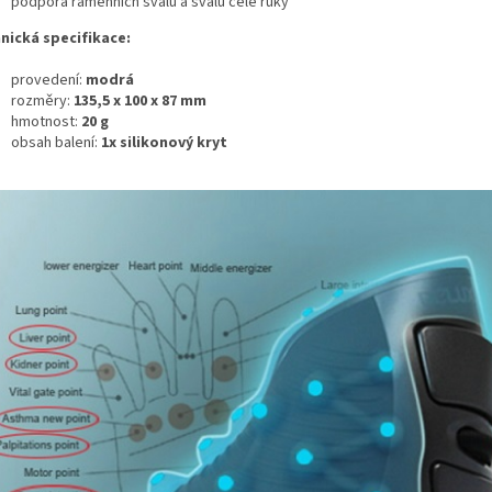
podpora ramenních svalů a svalů celé ruky
nická specifikace:
provedení:
modrá
rozměry:
135,5 x 100 x 87 mm
hmotnost:
20 g
obsah balení:
1x silikonový kryt