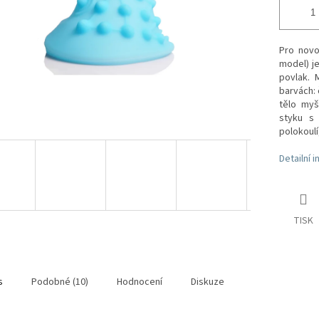
Pro novo
model) je
povlak. 
barvách: 
tělo myš
styku s 
polokoulí
Detailní 
TISK
s
Podobné (10)
Hodnocení
Diskuze