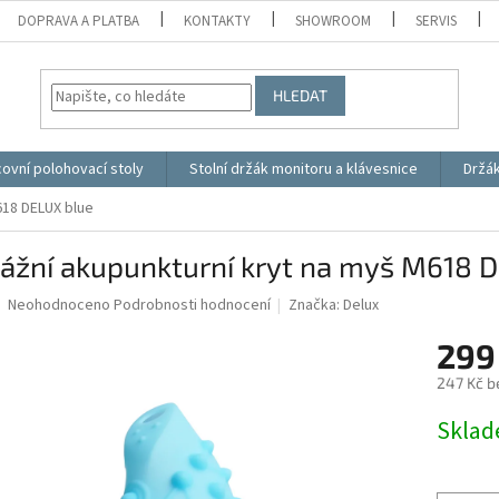
DOPRAVA A PLATBA
KONTAKTY
SHOWROOM
SERVIS
HLEDAT
ovní polohovací stoly
Stolní držák monitoru a klávesnice
Držá
618 DELUX blue
ážní akupunkturní kryt na myš M618 
Průměrné
Neohodnoceno
Podrobnosti hodnocení
Značka:
Delux
hodnocení
produktu
299
je
247 Kč b
0,0
z
Měrná
Skla
5
cena:
hvězdiček.