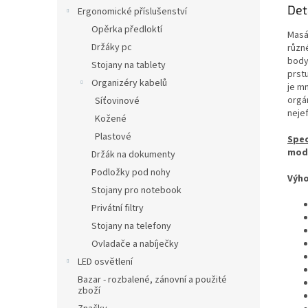
Det
Ergonomické příslušenství
Opěrka předloktí
Masá
Držáky pc
různ
body
Stojany na tablety
prst
Organizéry kabelů
je mn
org
Síťovinové
nejef
Kožené
Plastové
Spec
mode
Držák na dokumenty
Podložky pod nohy
Výho
Stojany pro notebook
Privátní filtry
Stojany na telefony
Ovladače a nabíječky
LED osvětlení
Bazar - rozbalené, zánovní a použité
zboží