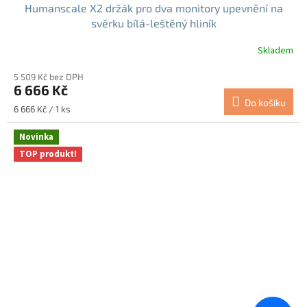
Humanscale X2 držák pro dva monitory upevnění na
svěrku bílá-leštěný hliník
Skladem
5 509 Kč bez DPH
6 666 Kč
Do košíku
Měrná
6 666 Kč / 1 ks
cena:
Novinka
TOP produkt!