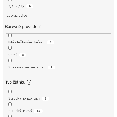
2,7-12,5kg
6
zobrazit více
Barevné provedení
Bílá s leštěným hliníkem
8
Černá
8
Stříbrná a šedým lemem
1
Typ článku
?
Statický horizontální
8
Statický úhlový
13