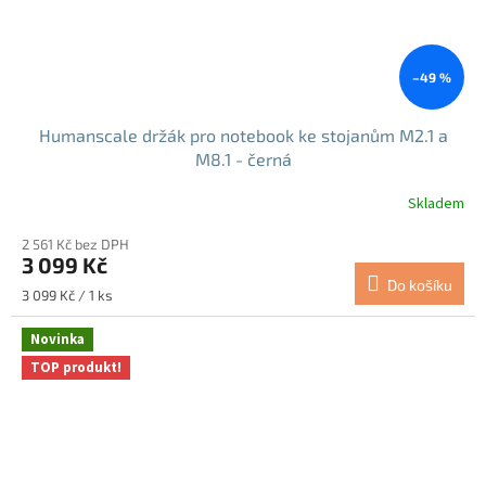
–49 %
Humanscale držák pro notebook ke stojanům M2.1 a
M8.1 - černá
Skladem
2 561 Kč bez DPH
3 099 Kč
Do košíku
Měrná
3 099 Kč / 1 ks
cena:
Novinka
TOP produkt!