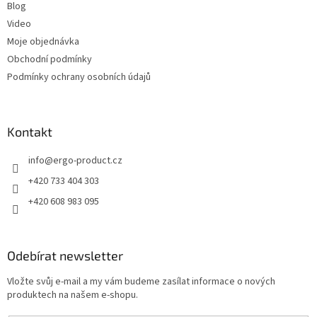
u
Blog
Video
Moje objednávka
Obchodní podmínky
Podmínky ochrany osobních údajů
Kontakt
info
@
ergo-product.cz
+420 733 404 303
+420 608 983 095
Odebírat newsletter
Vložte svůj e-mail a my vám budeme zasílat informace o nových
produktech na našem e-shopu.