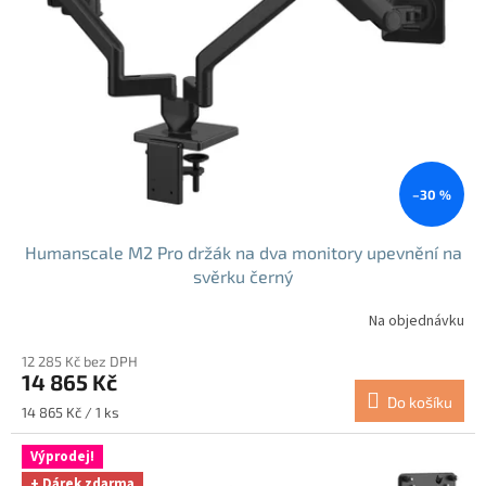
–30 %
Humanscale M2 Pro držák na dva monitory upevnění na
svěrku černý
Na objednávku
12 285 Kč bez DPH
14 865 Kč
Do košíku
Měrná
14 865 Kč / 1 ks
cena:
Výprodej!
+ Dárek zdarma