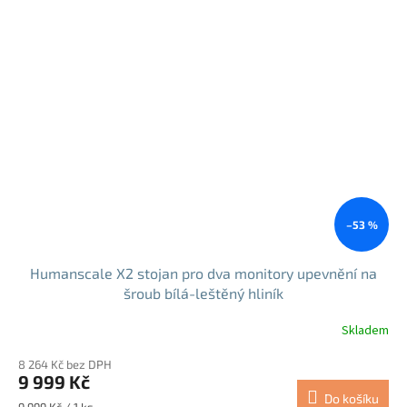
–53 %
Humanscale X2 stojan pro dva monitory upevnění na
šroub bílá-leštěný hliník
Skladem
8 264 Kč bez DPH
9 999 Kč
Do košíku
Měrná