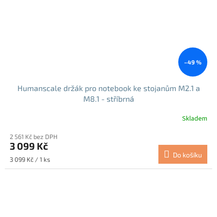
–49 %
Humanscale držák pro notebook ke stojanům M2.1 a
M8.1 - stříbrná
Skladem
2 561 Kč bez DPH
3 099 Kč
Do košíku
Měrná
3 099 Kč / 1 ks
cena: