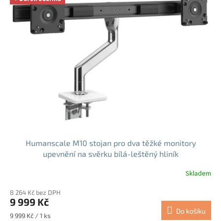
Humanscale M10 stojan pro dva těžké monitory
upevnění na svěrku bílá-leštěný hliník
Skladem
8 264 Kč bez DPH
9 999 Kč
Do košíku
Měrná
9 999 Kč / 1 ks