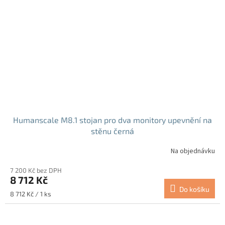
Humanscale M8.1 stojan pro dva monitory upevnění na
stěnu černá
Na objednávku
7 200 Kč bez DPH
8 712 Kč
Do košíku
Měrná
8 712 Kč / 1 ks
cena: