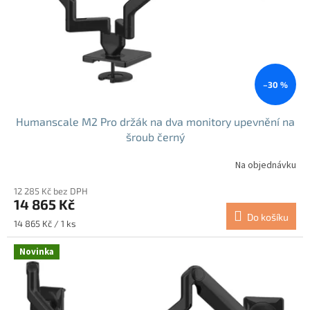
o
d
u
k
t
ů
–30 %
Humanscale M2 Pro držák na dva monitory upevnění na
šroub černý
Na objednávku
12 285 Kč bez DPH
14 865 Kč
Do košíku
Měrná
14 865 Kč / 1 ks
cena:
Novinka