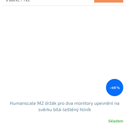
9 999 Kč / 1 ks
cena:
–49 %
Humanscale M2 držák pro dva monitory upevnění na
svěrku bílá-leštěný hliník
Skladem