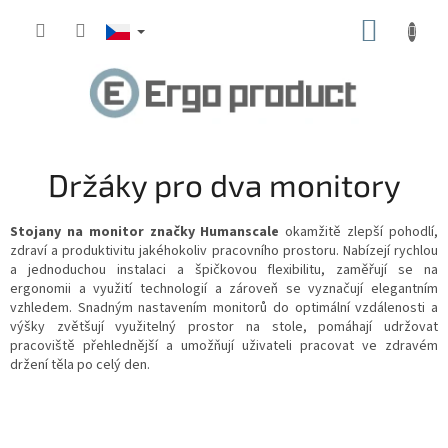
Přejít
NÁKUP
na
obsah
KOŠÍK
Držáky pro dva monitory
Stojany na monitor značky Humanscale
okamžitě zlepší pohodlí,
zdraví a produktivitu jakéhokoliv pracovního prostoru.
Nabízejí rychlou
a jednoduchou instalaci a špičkovou flexibilitu, zaměřují se na
ergonomii a využití technologií a zároveň se vyznačují elegantním
vzhledem.
Snadným nastavením monitorů do optimální vzdálenosti a
výšky zvětšují využitelný prostor na stole, pomáhají udržovat
pracoviště přehlednější a umožňují uživateli pracovat ve zdravém
držení těla po celý den.