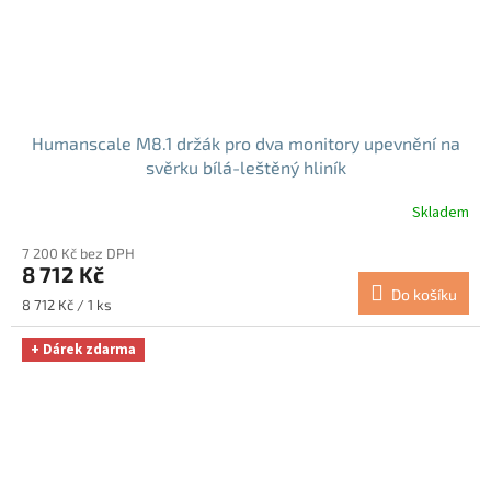
Humanscale M8.1 držák pro dva monitory upevnění na
svěrku bílá-leštěný hliník
Skladem
7 200 Kč bez DPH
8 712 Kč
Do košíku
Měrná
8 712 Kč / 1 ks
cena:
+ Dárek zdarma