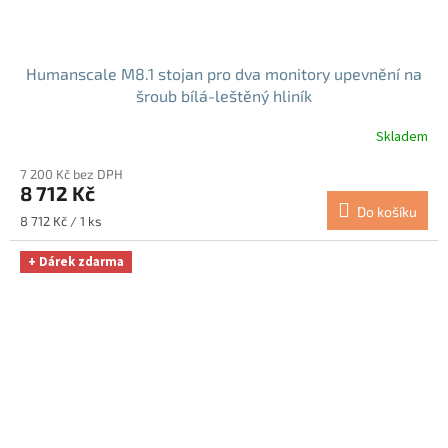
Humanscale M8.1 stojan pro dva monitory upevnění na
šroub bílá-leštěný hliník
Skladem
7 200 Kč bez DPH
8 712 Kč
Do košíku
Měrná
8 712 Kč / 1 ks
cena:
+ Dárek zdarma