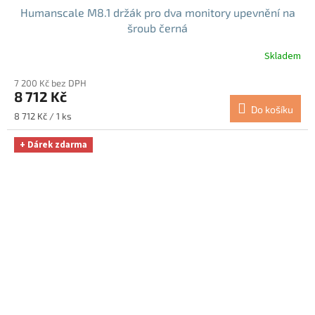
Humanscale M8.1 držák pro dva monitory upevnění na
šroub černá
Skladem
7 200 Kč bez DPH
8 712 Kč
Do košíku
Měrná
8 712 Kč / 1 ks
cena:
+ Dárek zdarma