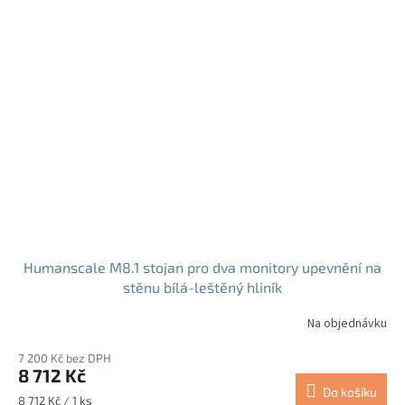
Humanscale M8.1 stojan pro dva monitory upevnění na
stěnu bílá-leštěný hliník
Na objednávku
7 200 Kč bez DPH
8 712 Kč
Do košíku
Měrná
8 712 Kč / 1 ks