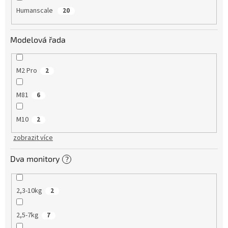
Humanscale
20
Modelová řada
M2 Pro
2
M81
6
M10
2
zobrazit více
Dva monitory
?
2,3-10kg
2
2,5-7kg
7