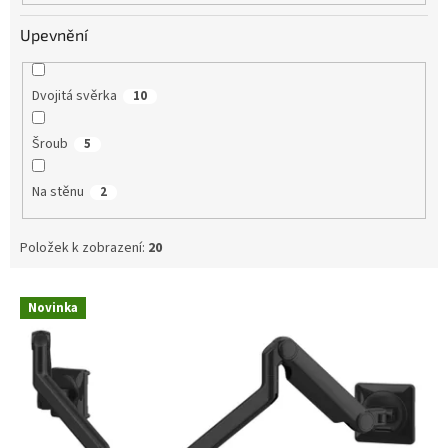
Upevnění
Dvojitá svěrka
10
Šroub
5
Na stěnu
2
Položek k zobrazení:
20
V
Novinka
ý
p
i
s
p
r