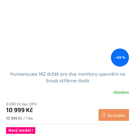
–49 %
Humanscale M2 držák pro dva monitory upevnění na
šroub stříbrno-šedá
Skladem
9 090 Kč bez DPH
10 999 Kč
Do košíku
Měrná
10 999 Kč / 1 ks
cena:
Nový model !