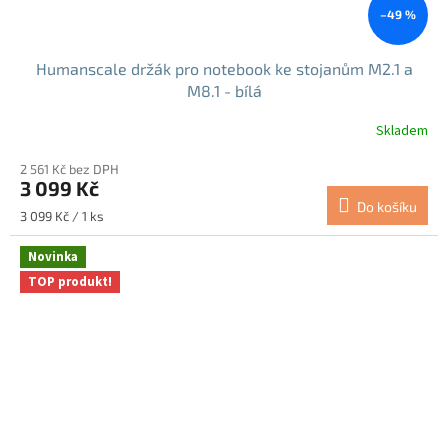
–49 %
Humanscale držák pro notebook ke stojanům M2.1 a
M8.1 - bílá
Skladem
2 561 Kč bez DPH
3 099 Kč
Do košíku
Měrná
3 099 Kč / 1 ks
cena:
Novinka
TOP produkt!