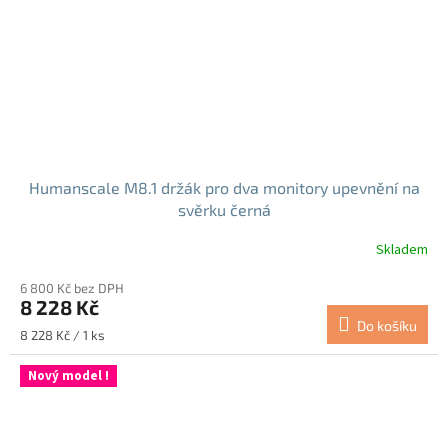
Humanscale M8.1 držák pro dva monitory upevnění na
svěrku černá
Skladem
6 800 Kč bez DPH
8 228 Kč
Do košíku
Měrná
8 228 Kč / 1 ks
cena:
Nový model !