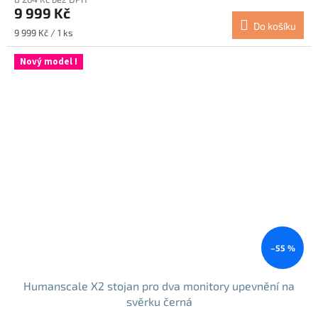
9 999 Kč
Do košíku
Měrná
9 999 Kč / 1 ks
cena:
Nový model !
–55 %
Humanscale X2 stojan pro dva monitory upevnění na
svěrku černá