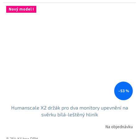
cena:
Nový model !
–53 %
Humanscale X2 držák pro dva monitory upevnění na
svěrku bílá-leštěný hliník
Na objednávku
8 264 Kč bez DPH