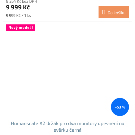
8 264 Kč bez DPH
9 999 Kč
Do košíku
Měrná
9 999 Kč / 1 ks
cena:
Nový model !
–53 %
Humanscale X2 držák pro dva monitory upevnění na
svěrku černá