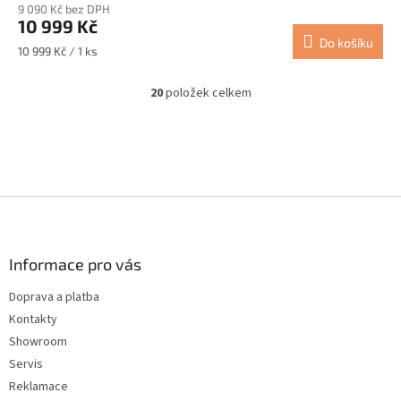
9 090 Kč bez DPH
10 999 Kč
Do košíku
Měrná
10 999 Kč / 1 ks
cena:
20
položek celkem
O
v
l
á
d
a
c
Z
í
á
p
p
r
a
Informace pro vás
v
t
k
Doprava a platba
í
y
Kontakty
v
ý
Showroom
p
Servis
i
Reklamace
s