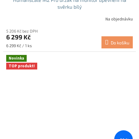
svěrku bílý
Na objednávku
5 206 Kč bez DPH
6 299 Kč
Do košíku
Měrná
6 299 Kč / 1 ks
cena:
Novinka
TOP produkt!