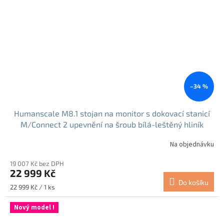
–34 %
Humanscale M8.1 stojan na monitor s dokovací stanicí
M/Connect 2 upevnění na šroub bílá-leštěný hliník
Na objednávku
19 007 Kč bez DPH
22 999 Kč
Do košíku
Měrná
22 999 Kč / 1 ks
cena:
Nový model !