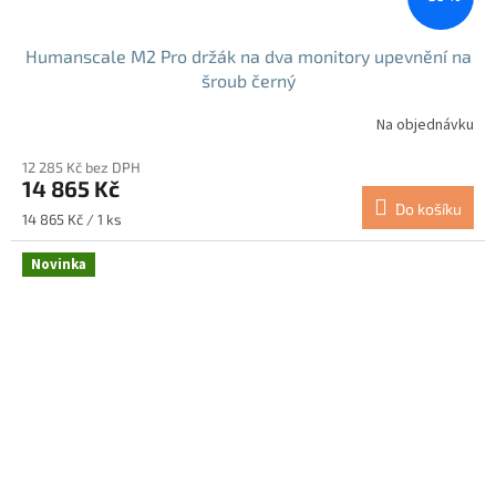
Humanscale M2 Pro držák na dva monitory upevnění na
šroub černý
Na objednávku
12 285 Kč bez DPH
14 865 Kč
Do košíku
Měrná
14 865 Kč / 1 ks
cena:
Novinka