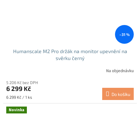
–31 %
Humanscale M2 Pro držák na monitor upevnění na
svěrku černý
Na objednávku
5 206 Kč bez DPH
6 299 Kč
Do košíku
Měrná
6 299 Kč / 1 ks
cena:
Novinka