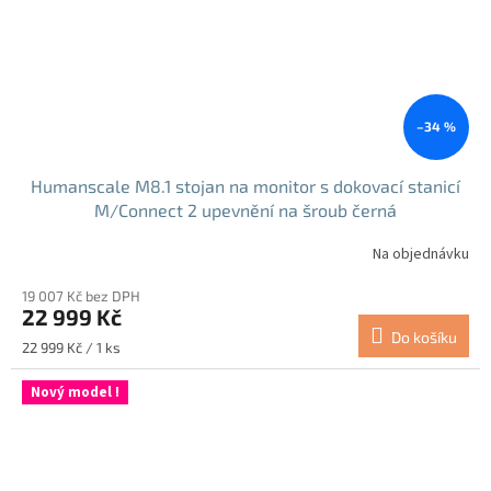
–34 %
Humanscale M8.1 stojan na monitor s dokovací stanicí
M/Connect 2 upevnění na šroub černá
Na objednávku
19 007 Kč bez DPH
22 999 Kč
Do košíku
Měrná
22 999 Kč / 1 ks
cena:
Nový model !