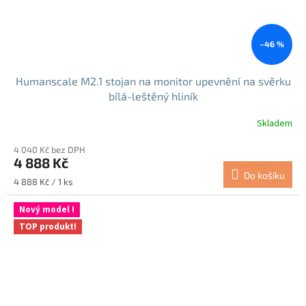
–46 %
Humanscale M2.1 stojan na monitor upevnění na svěrku
bílá-leštěný hliník
Skladem
4 040 Kč bez DPH
4 888 Kč
Do košíku
Měrná
4 888 Kč / 1 ks
cena:
Nový model !
TOP produkt!