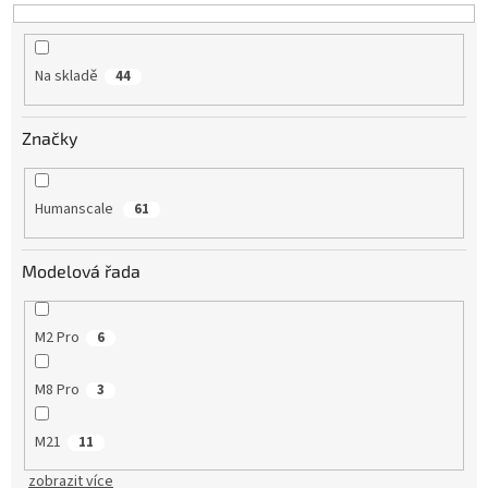
Na skladě
44
Značky
Humanscale
61
Modelová řada
M2 Pro
6
M8 Pro
3
M21
11
zobrazit více