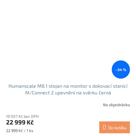
–34 %
Humanscale M8.1 stojan na monitor s dokovací stanicí
M/Connect 2 upevnění na svěrku černá
Na objednávku
19 007 Kč bez DPH
22 999 Kč
Do košíku
Měrná
22 999 Kč / 1 ks
cena: