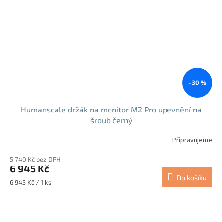
–30 %
Humanscale držák na monitor M2 Pro upevnění na
šroub černý
Připravujeme
5 740 Kč bez DPH
6 945 Kč
Do košíku
Měrná
6 945 Kč / 1 ks
cena: