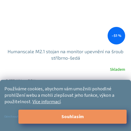
–51 %
Humanscale M2.1 stojan na monitor upevnění na šroub
stříbrno-šedá
Skladem
3 673 Kč bez DPH
4 444 Kč
Používáme cookies, abychom vám umožnili pohodlné
Do košíku
Měrná
4 444 Kč / 1 ks
prohlížení webu a mohli zlepšovat jeho funkce, výkon a
cena:
použitelnost.
Více informací
.
Nový model !
TOP produkt!
Souhlasím
Odmítnout