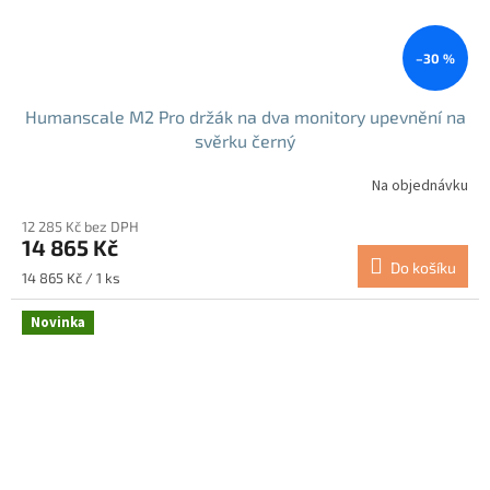
–30 %
Humanscale M2 Pro držák na dva monitory upevnění na
svěrku černý
Na objednávku
12 285 Kč bez DPH
14 865 Kč
Do košíku
Měrná
14 865 Kč / 1 ks
cena:
Novinka