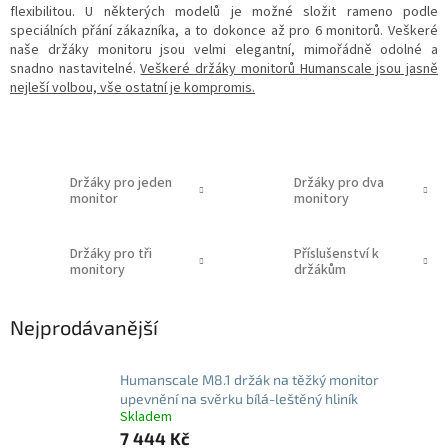
flexibilitou. U některých modelů je možné složit rameno podle
speciálních přání zákazníka, a to dokonce až pro 6 monitorů. Veškeré
naše držáky monitoru jsou velmi elegantní, mimořádně odolné a
snadno nastavitelné.
Veškeré držáky monitorů Humanscale jsou jasně
nejleší volbou, vše ostatní je kompromis.
Držáky pro jeden
Držáky pro dva
monitor
monitory
Držáky pro tři
Příslušenství k
monitory
držákům
Nejprodávanější
Humanscale M8.1 držák na těžký monitor
upevnění na svěrku bílá-leštěný hliník
Skladem
7 444 Kč