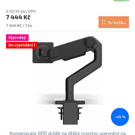
Průměrné
hodnocení
6 152 Kč bez DPH
produktu
7 444 Kč
je
Do košíku
5,0
Měrná
7 444 Kč / 1 ks
z
cena:
5
Výprodej!
hvězdiček.
Do vyprodání !
–45 %
Humanscale M10 držák na těžký monitor upevnění na