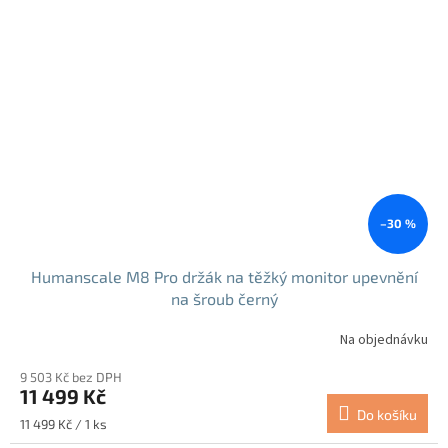
–30 %
Humanscale M8 Pro držák na těžký monitor upevnění
na šroub černý
Na objednávku
9 503 Kč bez DPH
11 499 Kč
Do košíku
Měrná
11 499 Kč / 1 ks
cena: