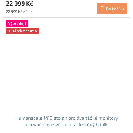
22 999 Kč
Do košíku
Měrná
22 999 Kč / 1 ks
cena:
Výprodej!
+ Dárek zdarma
Humanscale M10 stojan pro dva těžké monitory
upevnění na svěrku bílá-leštěný hliník