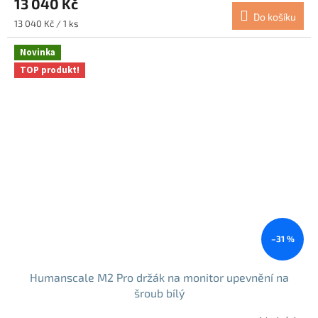
13 040 Kč
Do košíku
Měrná
13 040 Kč / 1 ks
cena:
Novinka
TOP produkt!
–31 %
Humanscale M2 Pro držák na monitor upevnění na
šroub bílý