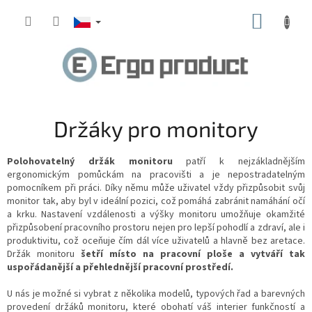
Přejít
NÁKUP
na
obsah
KOŠÍK
Držáky pro monitory
Polohovatelný držák monitoru
patří k nejzákladnějším
ergonomickým pomůckám na pracovišti a je nepostradatelným
pomocníkem při práci. Díky němu může uživatel vždy přizpůsobit svůj
monitor tak, aby byl v ideální pozici, což pomáhá zabránit namáhání očí
a krku. Nastavení vzdálenosti a výšky monitoru umožňuje okamžité
přizpůsobení pracovního prostoru nejen pro lepší pohodlí a zdraví, ale i
produktivitu, což oceňuje čím dál více uživatelů a hlavně bez aretace.
Držák monitoru
šetří místo na pracovní ploše a vytváří tak
uspořádanější a přehlednější pracovní prostředí.
U nás je možné si vybrat z několika modelů, typových řad a barevných
provedení držáků monitoru, které obohatí váš interier funkčností a