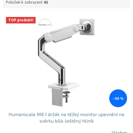
Položek k zobrazení:
61
V
TOP produkt!
ý
p
i
s
p
r
o
d
u
k
t
ů
–50 %
Humanscale M8.1 držák na těžký monitor upevnění na
svěrku bílá-leštěný hliník
Skladem