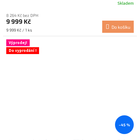
Skladem
8 264 Kč bez DPH
9 999 Kč
Do košíku
Měrná
9 999 Kč / 1 ks
cena:
Výprodej!
Do vyprodání !
–45 %