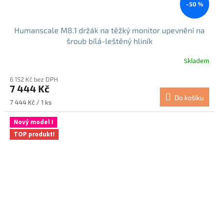
–50 %
Humanscale M8.1 držák na těžký monitor upevnění na
šroub bílá-leštěný hliník
Skladem
6 152 Kč bez DPH
7 444 Kč
Do košíku
Měrná
7 444 Kč / 1 ks
cena:
Nový model !
TOP produkt!