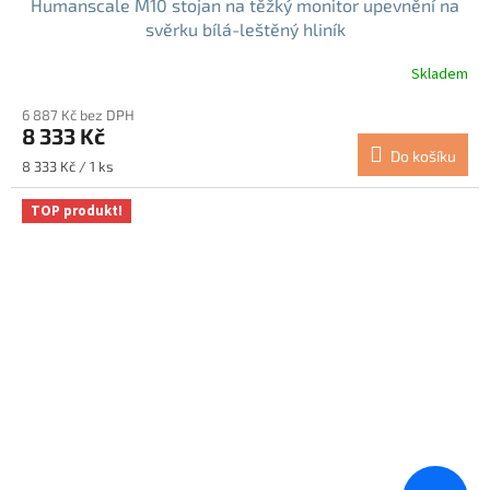
Humanscale M10 stojan na těžký monitor upevnění na
svěrku bílá-leštěný hliník
Skladem
6 887 Kč bez DPH
8 333 Kč
Do košíku
Měrná
8 333 Kč / 1 ks
cena:
TOP produkt!