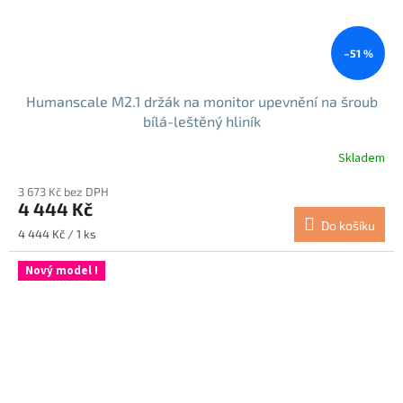
–51 %
Humanscale M2.1 držák na monitor upevnění na šroub
bílá-leštěný hliník
Skladem
3 673 Kč bez DPH
4 444 Kč
Do košíku
Měrná
4 444 Kč / 1 ks
cena:
Nový model !