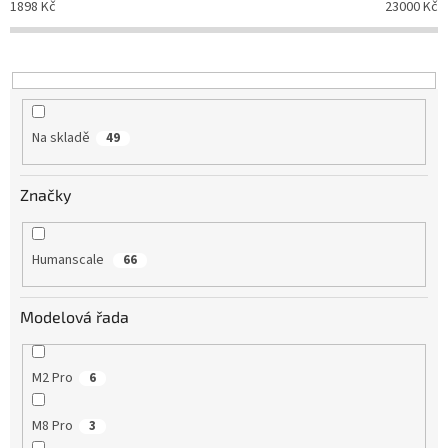
1898
Kč
23000
Kč
Na skladě
49
Značky
Humanscale
66
Modelová řada
M2 Pro
6
M8 Pro
3