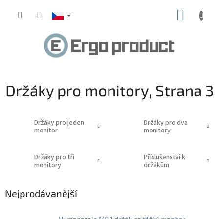
Přejít
NÁKUP
na
obsah
KOŠÍK
Držáky pro monitory
, Strana 3
Držáky pro jeden
Držáky pro dva
monitor
monitory
Držáky pro tři
Příslušenství k
monitory
držákům
Nejprodávanější
Humanscale M8.1 držák na těžký monitor