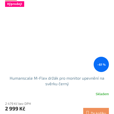
Výprodej!
–61 %
Humanscale M-Flex držák pro monitor upevnění na
svěrku černý
Skladem
2 479 Kč bez DPH
2 999 Kč
Do košíku