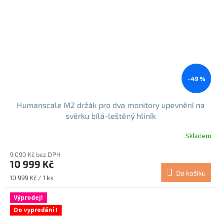
–49 %
Humanscale M2 držák pro dva monitory upevnění na
svěrku bílá-leštěný hliník
Skladem
9 090 Kč bez DPH
10 999 Kč
Do košíku
Měrná
10 999 Kč / 1 ks
cena:
Výprodej!
Do vyprodání !