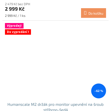
2 479 Kč bez DPH
2 999 Kč
Do košíku
Měrná
2 999 Kč / 1 ks
cena:
Výprodej!
Do vyprodání !
–62 %
Humanscale M2 držák pro monitor upevnění na šroub
stříbrno-šedá