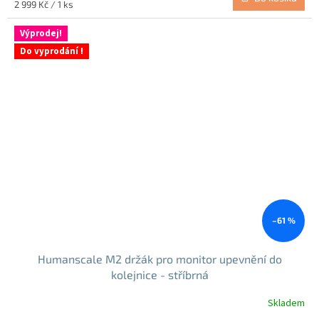
Měrná
2 999 Kč / 1 ks
cena:
Výprodej!
Do vyprodání !
–61 %
Humanscale M2 držák pro monitor upevnění do
kolejnice - stříbrná
Skladem