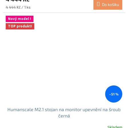
Do košíku
Měrná
4 444 Kč / 1 ks
cena:
Nový model !
TOP produkt!
–51 %
Humanscale M2.1 stojan na monitor upevnění na šroub
černá
Skladem