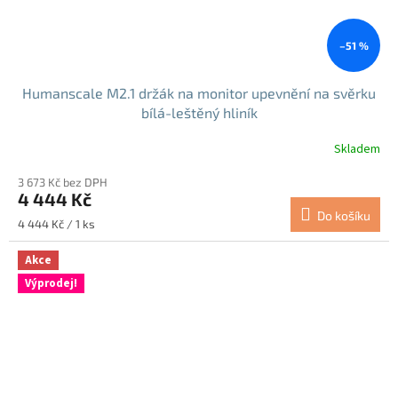
–51 %
Humanscale M2.1 držák na monitor upevnění na svěrku
bílá-leštěný hliník
Skladem
3 673 Kč bez DPH
4 444 Kč
Do košíku
Měrná
4 444 Kč / 1 ks
cena:
Akce
Výprodej!