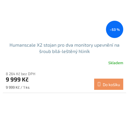
–53 %
Humanscale X2 stojan pro dva monitory upevnění na
šroub bílá-leštěný hliník
Skladem
8 264 Kč bez DPH
9 999 Kč
Do košíku
Měrná
9 999 Kč / 1 ks
cena: