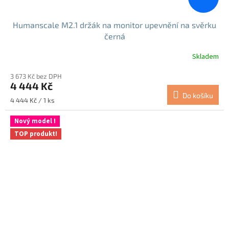
Humanscale M2.1 držák na monitor upevnění na svěrku
černá
Skladem
Průměrné
hodnocení
3 673 Kč bez DPH
produktu
4 444 Kč
je
Do košíku
5,0
Měrná
4 444 Kč / 1 ks
z
cena:
5
Nový model !
hvězdiček.
TOP produkt!