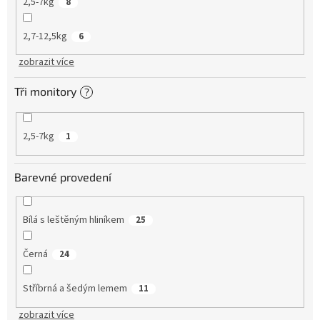
2,5-7kg
8
2,7-12,5kg
6
zobrazit více
Tři monitory
?
2,5-7kg
1
Barevné provedení
Bílá s leštěným hliníkem
25
Černá
24
Stříbrná a šedým lemem
11
zobrazit více