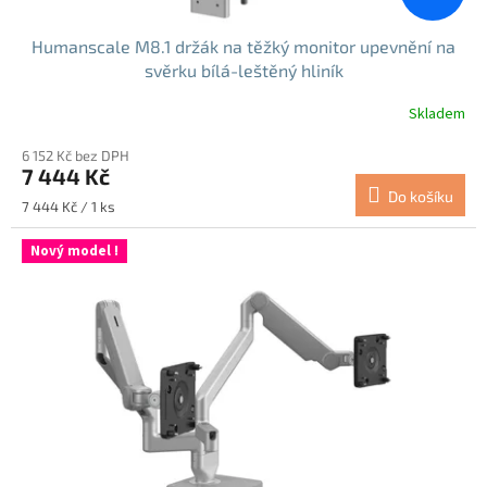
Humanscale M8.1 držák na těžký monitor upevnění na
svěrku bílá-leštěný hliník
Skladem
Průměrné
hodnocení
6 152 Kč bez DPH
produktu
7 444 Kč
je
Do košíku
5,0
Měrná
7 444 Kč / 1 ks
z
cena:
5
Nový model !
hvězdiček.