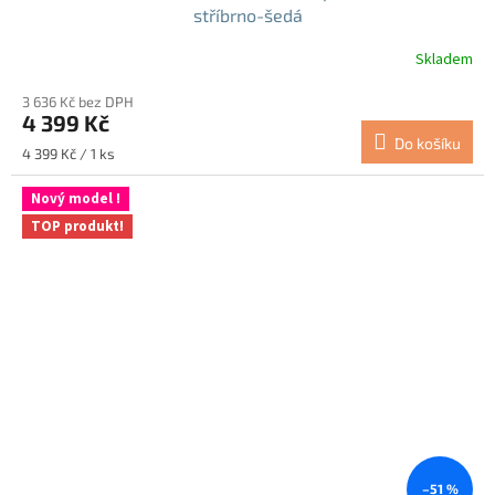
stříbrno-šedá
Skladem
3 636 Kč bez DPH
4 399 Kč
Do košíku
Měrná
4 399 Kč / 1 ks
cena:
Nový model !
TOP produkt!
–51 %