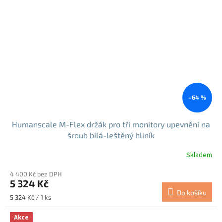
–64 %
Humanscale M-Flex držák pro tři monitory upevnění na
šroub bílá-leštěný hliník
Skladem
4 400 Kč bez DPH
5 324 Kč
Do košíku
Měrná
5 324 Kč / 1 ks
cena:
Akce