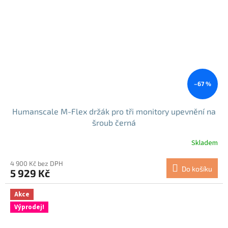
–67 %
Humanscale M-Flex držák pro tři monitory upevnění na
šroub černá
Skladem
4 900 Kč bez DPH
Do košíku
5 929 Kč
Akce
Výprodej!