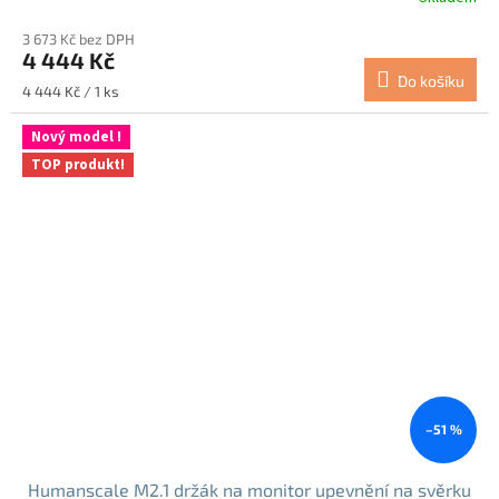
Průměrné
hodnocení
3 673 Kč bez DPH
produktu
4 444 Kč
je
Do košíku
5,0
Měrná
4 444 Kč / 1 ks
z
cena:
5
Nový model !
hvězdiček.
TOP produkt!
–51 %
Humanscale M2.1 držák na monitor upevnění na svěrku