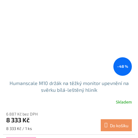
–48 %
Humanscale M10 držák na těžký monitor upevnění na
svěrku bílá-leštěný hliník
Skladem
Průměrné
hodnocení
6 887 Kč bez DPH
produktu
8 333 Kč
je
Do košíku
5,0
Měrná
8 333 Kč / 1 ks
z
cena: