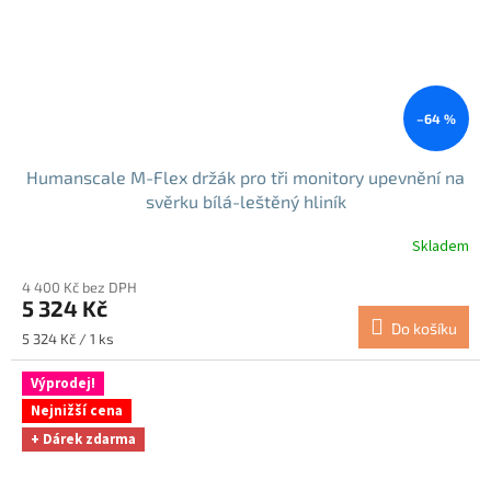
–64 %
Humanscale M-Flex držák pro tři monitory upevnění na
svěrku bílá-leštěný hliník
Skladem
4 400 Kč bez DPH
5 324 Kč
Do košíku
Měrná
5 324 Kč / 1 ks
cena:
Výprodej!
Nejnižší cena
+ Dárek zdarma