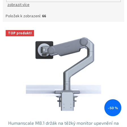
zobrazit více
Položek k zobrazení:
66
V
TOP produkt!
ý
p
i
s
p
r
o
d
u
k
t
ů
–50 %
Humanscale M8.1 držák na těžký monitor upevnění na