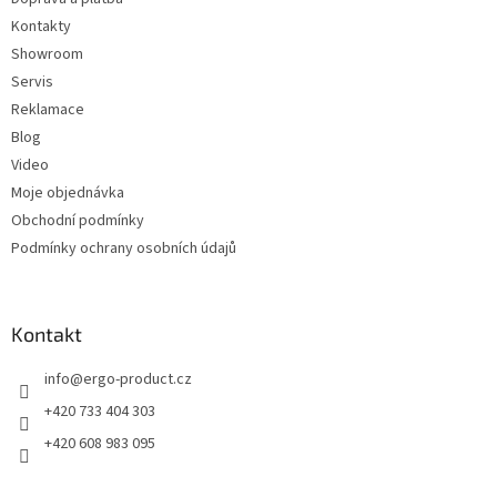
í
v
Kontakty
k
y
Showroom
v
Servis
ý
Reklamace
p
i
Blog
s
Video
u
Moje objednávka
Obchodní podmínky
Podmínky ochrany osobních údajů
Kontakt
info
@
ergo-product.cz
+420 733 404 303
+420 608 983 095