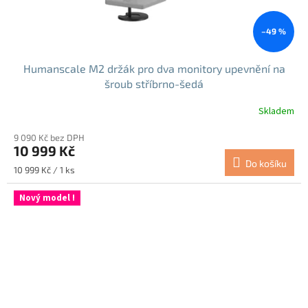
–49 %
Humanscale M2 držák pro dva monitory upevnění na
šroub stříbrno-šedá
Skladem
9 090 Kč bez DPH
10 999 Kč
Do košíku
Měrná
10 999 Kč / 1 ks
cena:
Nový model !