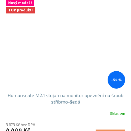
5
Nový model !
hvězdiček.
TOP produkt!
–54 %
Humanscale M2.1 stojan na monitor upevnění na šroub
stříbrno-šedá
Skladem
3 673 Kč bez DPH
4 444 Kč