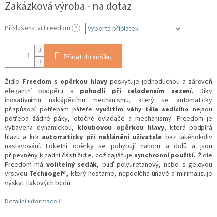
Zakázková výroba - na dotaz
Příslušenství Freedom
?
Přidat do košíku
Židle
Freedom s opěrkou hlavy
poskytuje jednoduchou a zároveň
elegantní podpěru a
pohodlí při celodenním sezení.
Díky
inovativnímu naklápěcímu mechanismu, který se automaticky
přizpůsobí potřebám páteře
využitím váhy těla sedícího
nejsou
potřeba žádné páky, otočné ovladače a mechanismy. Freedom je
vybavena dynamickou,
kloubovou opěrkou hlavy
, která podpírá
hlavu a krk
automaticky při naklánění uživatele
bez jakéhokoliv
nastavování. Loketní opěrky se pohybují nahoru a dolů a jsou
připevněny k zadní části židle, což zajišťuje
synchronní použití.
Židle
Freedom má
volitelný sedák
, buď polyuretanový, nebo s gelovou
vrstvou
Technogel®,
který nestárne, nepodléhá únavě a minimalizuje
výskyt tlakových bodů.
Detailní informace