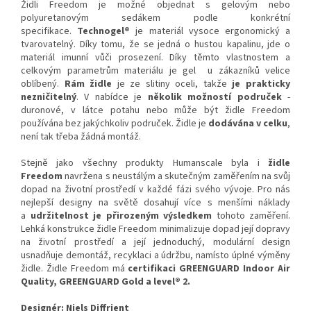
Židli Freedom je možné objednat s gelovým nebo
polyuretanovým sedákem podle konkrétní
specifikace.
Technogel®
je materiál vysoce ergonomický a
tvarovatelný. Díky tomu, že se jedná o hustou kapalinu, jde o
materiál imunní vůči prosezení. Díky těmto vlastnostem a
celkovým parametrům materiálu je gel u zákazníků velice
oblíbený.
Rám židle
je ze slitiny oceli, takže
je prakticky
nezničitelný
. V nabídce je
několik možností područek
-
duronové, v látce potahu nebo může být židle Freedom
používána bez jakýchkoliv područek. Židle je
dodávána v celku
,
není tak třeba žádná montáž.
Stejně jako všechny produkty Humanscale byla i
židle
Freedom
navržena s neustálým a skutečným zaměřením na svůj
dopad na životní prostředí v každé fázi svého vývoje. Pro nás
nejlepší designy na světě dosahují více s menšími náklady
a
udržitelnost je přirozeným výsledkem
tohoto zaměření.
Lehká konstrukce židle Freedom minimalizuje dopad její dopravy
na životní prostředí a její jednoduchý, modulární design
usnadňuje demontáž, recyklaci a údržbu, namísto úplné výměny
židle. Židle Freedom má
certifikaci GREENGUARD Indoor Air
Quality, GREENGUARD Gold a level® 2.
Designér: Niels Diffrient