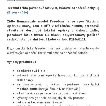
Textilní třída potahové látky: 0, kódové označení látky:
Q
(Bizon - kůže)
Židle Humanscale model Freedom je ve specifikaci:
s
opěrkou hlavy, rám a kříž v leštěném hliníku, stranově
stavitelné duronové loketní opěrky v dekoru židle,
potahová látka Bizon 111 Black, polyuretanový polštář
sedáku, standardní tvrdá kolečka, kód F214AQ111.
Ergonomická židle Freedom má mnoho získaných atestů kvality
a světových ocenění, které můžeme na požádání doložit.
Výhody produktu :
bezúdržbová židle
výškově stavitelná opěrka hlavy pro komfortní držení
krku a hlavy
samonastavitelný
unikátní vyvážený naklápěcí
mechanismus
(bez jakéhokoliv nastavování)
loketní opěrky synchronní se zádovým opěrákem
výrazný design hodící se do jakýchkoliv prostor
celodenní bezkonkurenční sezení