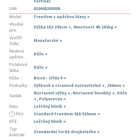
textílie)
EAN
:
810008205808
Model
:
Freedom s opěrkou hlavy
→
Vhodné
Výška 152-193cm
→
,
Hmotnost 45-181kg
→
pro
:
Využití
Manažerské
→
židle
:
Bederní
Kůže
→
opěrka
:
Potahová
Kůže
→
látka
:
Kůže
:
Bizon - třída 0
→
Područky
:
Výškově a stranově nastavitelné
→
,
150mm
→
Nastavení výšky
→
,
Nastavení hloubky
→
,
Kůže
Sedák
:
→
,
Polyuretan
→
Rám
:
Leštěný hliník
→
?
Píst
:
Standard Freedom 410-515mm
→
Kříž
:
Leštěný hliník
→
Typ
Standardní tvrdá dvojkolečka
→
koleček
: