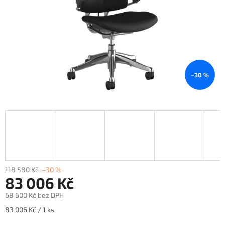
–30 %
118 580 Kč
–30 %
83 006 Kč
68 600 Kč
bez DPH
Měrná
83 006 Kč / 1 ks
cena: