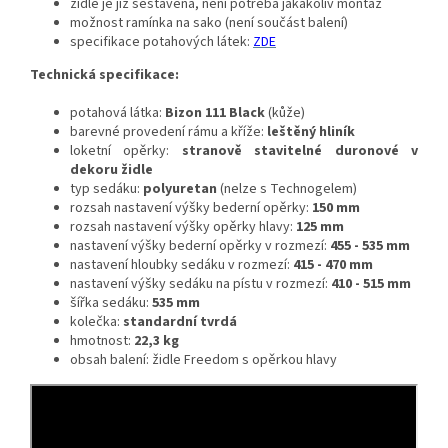
židle je již sestavená, není potřeba jakákoliv montáž
možnost ramínka na sako (není součást balení)
specifikace potahových látek:
ZDE
Technická specifikace:
potahová látka:
Bizon 111 Black
(kůže)
barevné provedení rámu a kříže:
leštěný hliník
loketní opěrky:
stranově stavitelné duronové v
dekoru židle
typ sedáku:
polyuretan
(nelze s Technogelem)
rozsah nastavení výšky bederní opěrky:
150 mm
rozsah nastavení výšky opěrky hlavy:
125 mm
nastavení výšky bederní opěrky v rozmezí:
455 - 535 mm
nastavení hloubky sedáku v rozmezí:
415 - 470 mm
nastavení výšky sedáku na pístu v rozmezí:
410 - 515 mm
šířka sedáku:
535 mm
kolečka:
standardní tvrdá
hmotnost:
22,3 kg
obsah balení: židle Freedom
s opěrkou hlavy