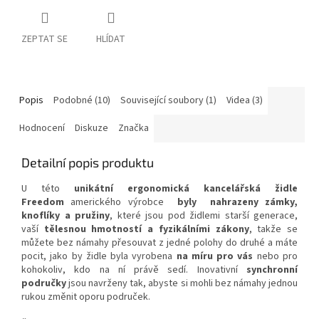
ZEPTAT SE
HLÍDAT
Popis
Podobné (10)
Související soubory (1)
Videa (3)
Hodnocení
Diskuze
Značka
Detailní popis produktu
U této
unikátní ergonomická kancelářská židle
Freedom
amerického výrobce
byly
nahrazeny zámky,
knoflíky a pružiny
, které jsou pod židlemi starší generace,
vaší
tělesnou hmotností a fyzikálními zákony
, takže se
můžete bez námahy přesouvat z jedné polohy do druhé a máte
pocit, jako by židle byla vyrobena
na míru pro vás
nebo pro
kohokoliv, kdo na ní právě sedí. Inovativní
synchronní
područky
jsou navrženy tak, abyste si mohli bez námahy jednou
rukou změnit oporu područek.