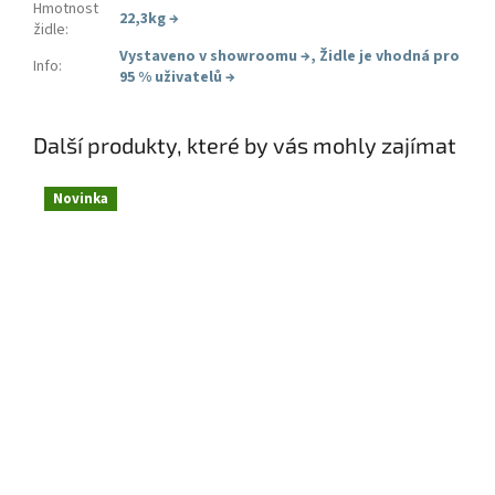
Hmotnost
22,3kg
→
židle
:
Vystaveno v showroomu
→
,
Židle je vhodná pro
Info
:
95 % uživatelů
→
Další produkty, které by vás mohly zajímat
Novinka