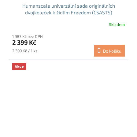
Humanscale univerzální sada originálních
dvojkoleček k židlím Freedom (CSASTS)
Skladem
1 983 Kč bez DPH
2 399 Kč
Měrná
2 399 Kč / 1 ks
Do košíku
cena:
Akce