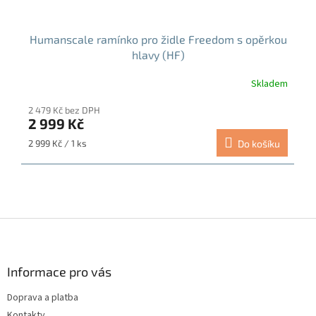
Humanscale ramínko pro židle Freedom s opěrkou
hlavy (HF)
Skladem
2 479 Kč bez DPH
2 999 Kč
Měrná
2 999 Kč / 1 ks
Do košíku
cena:
Z
á
p
a
Informace pro vás
t
Doprava a platba
í
Kontakty