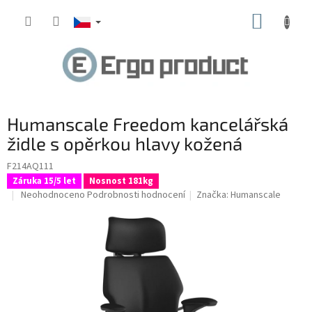
Přejít
NÁKUP
na
obsah
KOŠÍK
Humanscale Freedom kancelářská
židle s opěrkou hlavy kožená
F214AQ111
Záruka 15/5 let
Nosnost 181kg
Průměrné
Neohodnoceno
Podrobnosti hodnocení
Značka:
Humanscale
hodnocení
produktu
je
0,0
z
5
hvězdiček.