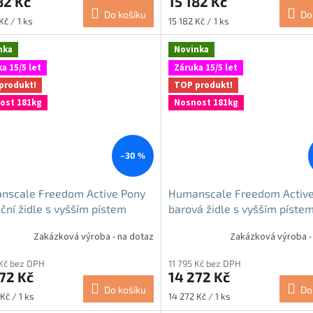
82 Kč
15 182 Kč
Do košíku
Do
Měrná
Kč / 1 ks
15 182 Kč / 1 ks
cena:
nka
Novinka
a 15/5 let
Záruka 15/5 let
produkt!
TOP produkt!
ost 181kg
Nosnost 181kg
–30 %
nscale Freedom Active Pony
Humanscale Freedom Active
ční židle s vyšším pístem
barová židle s vyšším píste
akteriální
antibakteriální
Zakázková výroba - na dotaz
Zakázková výroba -
 Kč bez DPH
11 795 Kč bez DPH
72 Kč
14 272 Kč
Do košíku
Do
Měrná
Kč / 1 ks
14 272 Kč / 1 ks
cena: