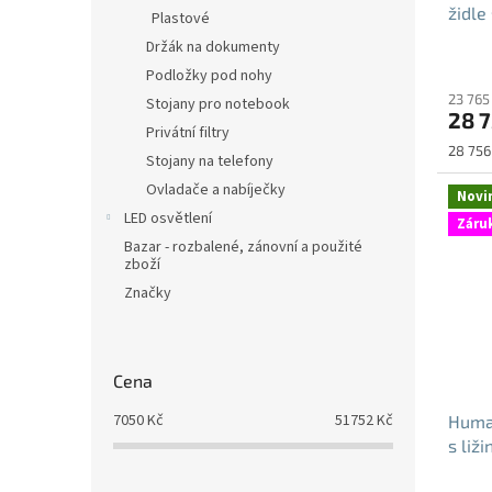
židle
t
Plastové
ů
Držák na dokumenty
Podložky pod nohy
23 765
Stojany pro notebook
28 7
Privátní filtry
Měrná
28 756 
Stojany na telefony
cena:
Ovladače a nabíječky
Novi
LED osvětlení
Záruk
Bazar - rozbalené, zánovní a použité
zboží
Značky
Cena
7050
Kč
51752
Kč
Human
s liž