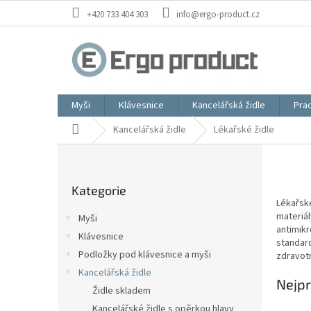
Přejít
+420 733 404 303
info@ergo-product.cz
na
obsah
Myši
Klávesnice
Kancelářská židle
Prac
Domů
Kancelářská židle
Lékařské židle
P
o
Přeskočit
s
Kategorie
kategorie
t
Lékařské
r
materiál
Myši
a
antimikr
Klávesnice
n
standard
Podložky pod klávesnice a myši
zdravo
n
í
Kancelářská židle
Nejpr
p
Židle skladem
a
Kancelářské židle s opěrkou hlavy