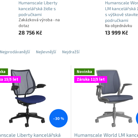
Humanscale Liberty
Humanscale Wor
kancelářská židle s
LM kancelářská ž
područkami
s výškově stavit
Zakázková výroba - na
područkami
dotaz
Na objednávku
28 756 Kč
13 999 Kč
Nejprodávanější
Nejlevnější
Nejdražší
nka
Novinka
a 15/5 let
Záruka 12/5 let
–30 %
scale Liberty kancelářská
Humanscale World LM kanc