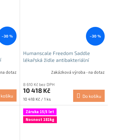
–30 %
–30 %
Humanscale Freedom Saddle
í
lékařská židle antibakteriální
 na dotaz
Zakázková výroba - na dotaz
8 610 Kč bez DPH
10 418 Kč
 košíku
Do košíku
Měrná
10 418 Kč / 1 ks
cena:
Záruka 15/5 let
Nosnost 181kg