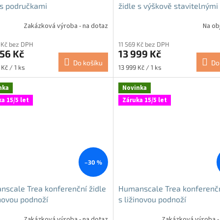
 s područkami
židle s výškově stavitelnými
područkami
Zakázková výroba - na dotaz
Na ob
 Kč bez DPH
11 569 Kč bez DPH
56 Kč
13 999 Kč
Do košíku
Do
Měrná
Kč / 1 ks
13 999 Kč / 1 ks
cena:
nka
Novinka
a 15/5 let
Záruka 15/5 let
–30 %
scale Trea konferenční židle
Humanscale Trea konferenčn
inovou podnoží
s ližinovou podnoží
Zakázková výroba - na dotaz
Zakázková výroba -