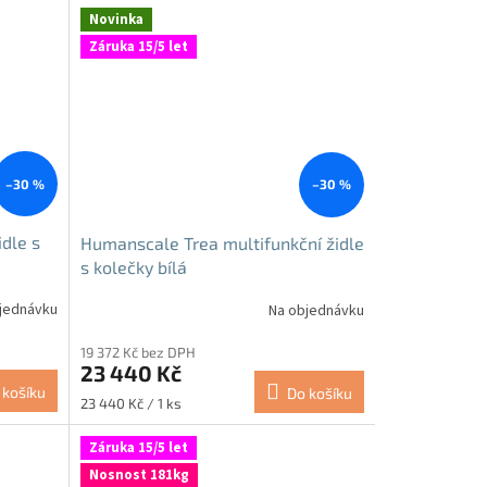
Novinka
Záruka 15/5 let
–30 %
–30 %
dle s
Humanscale Trea multifunkční židle
s kolečky bílá
jednávku
Na objednávku
19 372 Kč bez DPH
23 440 Kč
 košíku
Do košíku
Měrná
23 440 Kč / 1 ks
cena:
Záruka 15/5 let
Nosnost 181kg