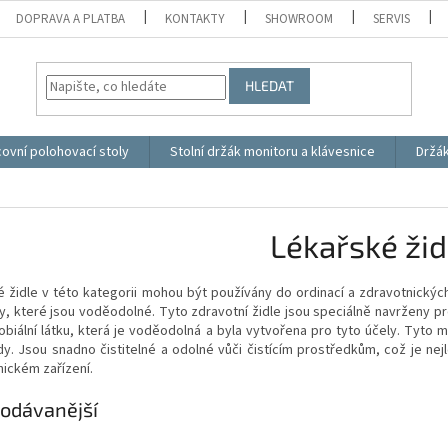
DOPRAVA A PLATBA
KONTAKTY
SHOWROOM
SERVIS
HLEDAT
ovní polohovací stoly
Stolní držák monitoru a klávesnice
Držá
Lékařské žid
 židle v této kategorii mohou být používány do ordinací a zdravotnických z
y, které jsou voděodolné. Tyto zdravotní židle jsou speciálně navrženy pro
obiální látku, která je voděodolná a byla vytvořena pro tyto účely. Tyto ma
y. Jsou snadno čistitelné a odolné vůči čistícím prostředkům, což je nej
tnickém zařízení.
odávanější