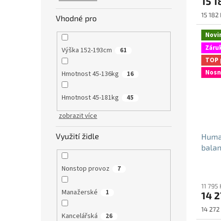
15 1
Měrná
15 182 
Vhodné pro
cena:
Novi
Záruk
Výška 152-193cm
61
TOP 
Nosn
Hmotnost 45-136kg
16
Hmotnost 45-181kg
45
zobrazit více
Využití židle
Huma
balan
antib
Nonstop provoz
7
11 795
Manažerské
1
14 2
Měrná
14 272 
Kancelářská
26
cena: