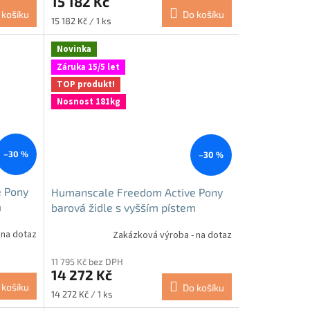
15 182 Kč
 košíku
Do košíku
Měrná
15 182 Kč / 1 ks
cena:
Novinka
Záruka 15/5 let
TOP produkt!
Nosnost 181kg
–30 %
–30 %
 Pony
Humanscale Freedom Active Pony
m
barová židle s vyšším pístem
antibakteriální
 na dotaz
Zakázková výroba - na dotaz
11 795 Kč bez DPH
14 272 Kč
 košíku
Do košíku
Měrná
14 272 Kč / 1 ks
cena: