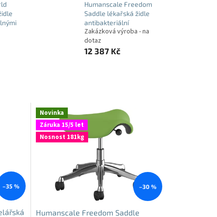
ld
Humanscale Freedom
idle
Saddle lékařská židle
elnými
antibakteriální
Zakázková výroba - na
dotaz
12 387 Kč
Novinka
Záruka 15/5 let
Nosnost 181kg
–35 %
–30 %
elářská
Humanscale Freedom Saddle