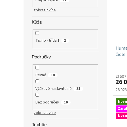
zobrazit více
Kůže
Ticino - třída 1
2
Human
židle
Područky
Pevné
18
21 507
26 
Výškově nastavitelné
21
Měrná
26 023 
cena:
Novi
Bez područek
10
Záruk
zobrazit více
Nosn
Textilie