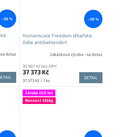
–30 %
–30 %
ská
Humanscale Freedom lékařská
židle antibakteriální
 na dotaz
Zakázková výroba - na dotaz
30 887 Kč bez DPH
37 373 Kč
DETAIL
DETAIL
Měrná
37 373 Kč / 1 ks
cena:
Záruka 15/5 let
Nosnost 181kg