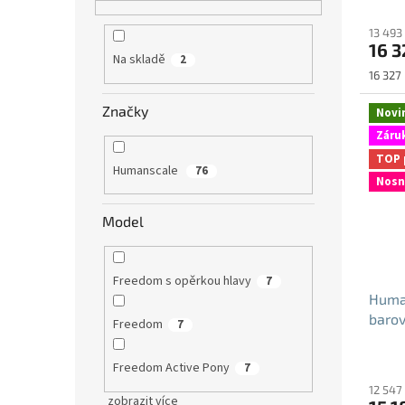
13 493
16 3
Na skladě
2
Měrná
16 327 
cena:
Značky
Novi
Záruk
TOP 
Humanscale
76
Nosn
Model
Freedom s opěrkou hlavy
7
Huma
barov
Freedom
7
antib
Freedom Active Pony
7
12 547
zobrazit více