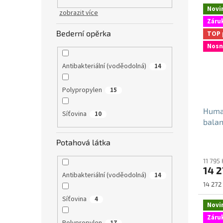
Novi
zobrazit více
Záruk
Bederní opěrka
TOP 
Nosn
Antibakteriální (voděodolná)
14
Polypropylen
15
Huma
Síťovina
10
balan
antib
Potahová látka
11 795
14 2
Antibakteriální (voděodolná)
14
Měrná
14 272 
cena:
Síťovina
4
Novi
Záruk
Polypropylen
17