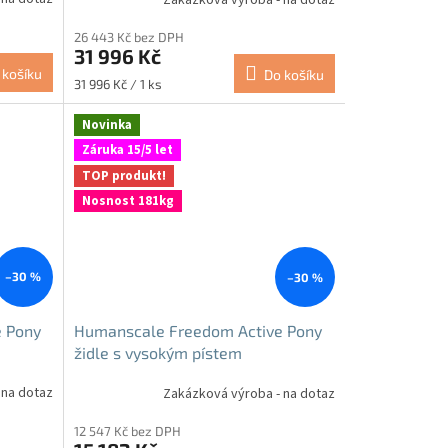
26 443 Kč bez DPH
31 996 Kč
 košíku
Do košíku
Měrná
31 996 Kč / 1 ks
cena:
Novinka
Záruka 15/5 let
TOP produkt!
Nosnost 181kg
–30 %
–30 %
 Pony
Humanscale Freedom Active Pony
židle s vysokým pístem
antibakteriální
 na dotaz
Zakázková výroba - na dotaz
12 547 Kč bez DPH