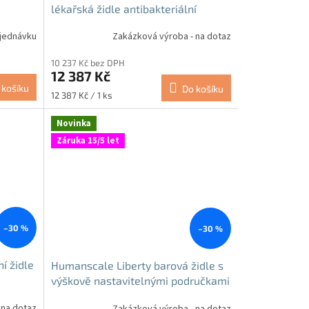
lékařská židle antibakteriální
jednávku
Zakázková výroba - na dotaz
10 237 Kč bez DPH
12 387 Kč
 košíku
Do košíku
Měrná
12 387 Kč / 1 ks
cena:
Novinka
Záruka 15/5 let
–30 %
–30 %
í židle
Humanscale Liberty barová židle s
výškově nastavitelnými područkami
 na dotaz
Zakázková výroba - na dotaz