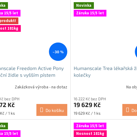
nka
Novinka
a 15/5 let
Záruka 15/5 let
produkt!
ost 181kg
–30 %
nscale Freedom Active Pony
Humanscale Trea lékařská ži
ční židle s vyšším pístem
kolečky
akteriální
Zakázková výroba - na dotaz
Na ob
 Kč bez DPH
16 222 Kč bez DPH
72 Kč
19 629 Kč
Do košíku
Do
Měrná
Kč / 1 ks
19 629 Kč / 1 ks
cena:
nka
Záruka 15/5 let
a 15/5 let
Nosnost 181kg