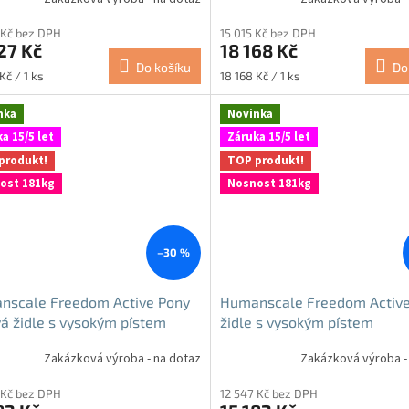
 Kč bez DPH
15 015 Kč bez DPH
27 Kč
18 168 Kč
Do košíku
Do
Měrná
Kč / 1 ks
18 168 Kč / 1 ks
cena:
nka
Novinka
a 15/5 let
Záruka 15/5 let
produkt!
TOP produkt!
ost 181kg
Nosnost 181kg
–30 %
nscale Freedom Active Pony
Humanscale Freedom Active
á židle s vysokým pístem
židle s vysokým pístem
akteriální
antibakteriální
Zakázková výroba - na dotaz
Zakázková výroba -
 Kč bez DPH
12 547 Kč bez DPH