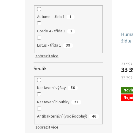
Autumn - třída 1
1
Corde 4 - třída 1
1
Huma
židle
Lotus - třída 1
39
zobrazit více
27 597
Sedák
33 3
Měrná
33 392 
cena:
Nastavení výšky
56
Novi
Nejn
Nastavení hloubky
22
Antibakteriální (voděodolný)
46
zobrazit více