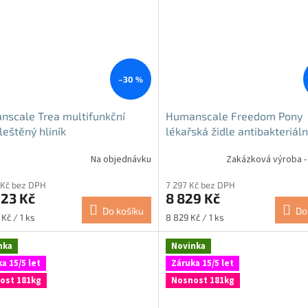
–30 %
scale Trea multifunkční
Humanscale Freedom Pony
 leštěný hliník
lékařská židle antibakteriáln
Na objednávku
Zakázková výroba -
 Kč bez DPH
7 297 Kč bez DPH
023 Kč
8 829 Kč
Do košíku
Do
Měrná
Kč / 1 ks
8 829 Kč / 1 ks
cena:
nka
Novinka
a 15/5 let
Záruka 15/5 let
ost 181kg
Nosnost 181kg