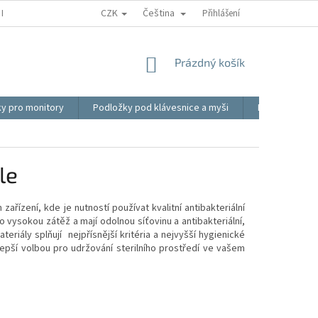
CZK
Čeština
REKLAMACE
BLOG
VIDEO
MOJE OBJEDNÁVKA
Přihlášení
OBCHOD
NÁKUPNÍ
Prázdný košík
KOŠÍK
ky pro monitory
Podložky pod klávesnice a myši
Ergonomické p
le
ařízení, kde je nutností používat kvalitní antibakteriální
 vysokou zátěž a mají odolnou síťovinu a antibakteriální,
teriály splňují nejpřísnější kritéria a nejvyšší hygienické
lepší volbou pro udržování sterilního prostředí ve vašem