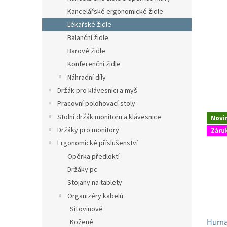
n
Kancelářské ergonomické židle
e
Lékařské židle
l
Balanční židle
Barové židle
Konferenční židle
Náhradní díly
Držák pro klávesnici a myš
Pracovní polohovací stoly
V
Stolní držák monitoru a klávesnice
Novi
ý
Držáky pro monitory
Záruk
p
Ergonomické příslušenství
i
s
Opěrka předloktí
p
Držáky pc
r
Stojany na tablety
o
Organizéry kabelů
d
Síťovinové
u
Human
Kožené
k