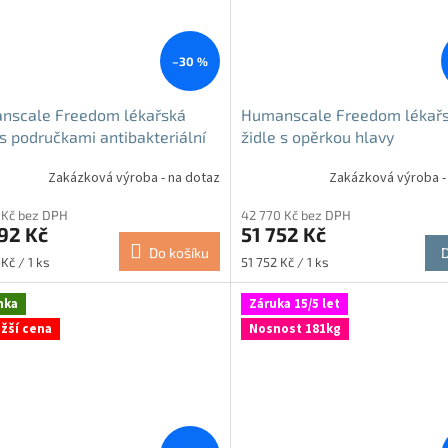
–30 %
nscale Freedom lékařská
Humanscale Freedom lékař
 s područkami antibakteriální
židle s opěrkou hlavy
Zakázková výroba - na dotaz
Zakázková výroba -
 Kč bez DPH
42 770 Kč bez DPH
92 Kč
51 752 Kč
Do košíku
Měrná
Kč / 1 ks
51 752 Kč / 1 ks
cena:
nka
Záruka 15/5 let
ižší cena
Nosnost 181kg